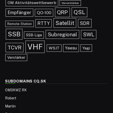
OM Aktivitätswettbewerb
Vorverstärker
QSL
QRP
Empfänger
QO-100
Satellit
SDR
RTTY
Remote-Station
SSB
Subregional
SWL
SSB-Liga
VHF
TCVR
Yaesu
WSJT
Yagi
Verstärker
SUBDOMAINS CQ.SK
OM3KWZ RK
Robert
Martin