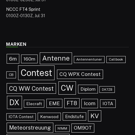
NCCC FT4 Sprint
0100Z-0130Z, Jul 31
MARKEN
Antenne
6m
160m
Antennentuner
Callbook
Contest
CQ WPX Contest
CB
CW
CQ WW Contest
Diplom
DK7ZB
DX
FT8
EME
Icom
IOTA
Elecraft
KV
Endstufe
Kenwood
IOTA Contest
Meteorstreuung
OM9OT
N1MM