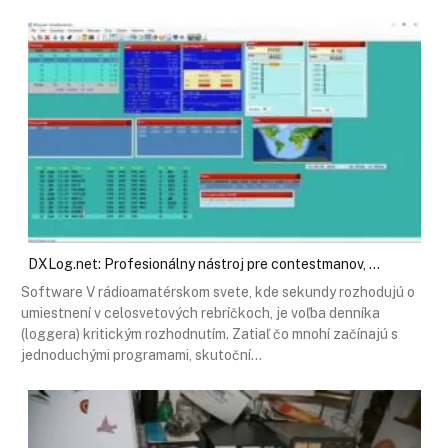
DXLog.net: Profesionálny nástroj pre contestmanov, …
Software V rádioamatérskom svete, kde sekundy rozhodujú o
umiestnení v celosvetových rebríčkoch, je voľba denníka
(loggera) kritickým rozhodnutím. Zatiaľ čo mnohí začínajú s
jednoduchými programami, skutoční…