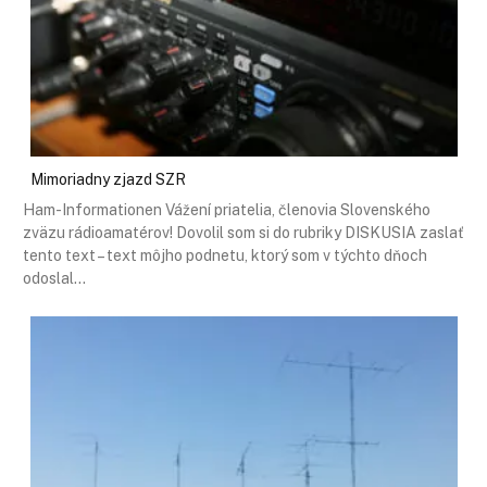
Mimoriadny zjazd SZR
Ham-Informationen Vážení priatelia, členovia Slovenského
zväzu rádioamatérov! Dovolil som si do rubriky DISKUSIA zaslať
tento text – text môjho podnetu, ktorý som v týchto dňoch
odoslal…