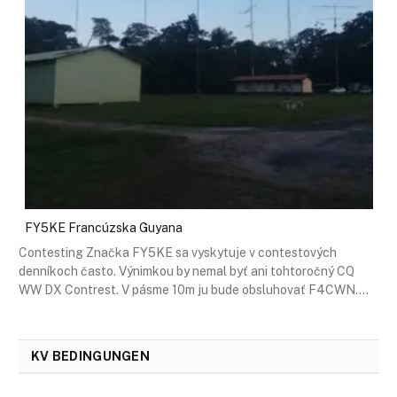
FY5KE Francúzska Guyana
Contesting Značka FY5KE sa vyskytuje v contestových
denníkoch často. Výnimkou by nemal byť ani tohtoročný CQ
WW DX Contrest. V pásme 10m ju bude obsluhovať F4CWN.…
KV BEDINGUNGEN