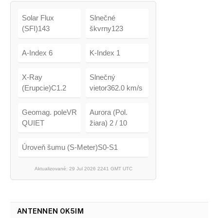
Solar Flux
Slnečné
(SFI)143
škvrny123
A-Index 6
K-Index 1
X-Ray
Slnečný
(Erupcie)C1.2
vietor362.0 km/s
Geomag. poleVR
Aurora (Pol.
QUIET
žiara) 2 / 10
Úroveň šumu (S-Meter)S0-S1
Aktualizované: 29 Jul 2026 2241 GMT UTC
ANTENNEN OK5IM