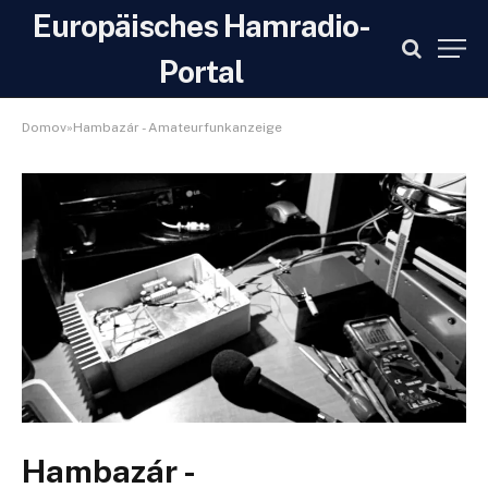
Europäisches Hamradio-
Portal
Domov»Hambazár - Amateurfunkanzeige
Hambazár -