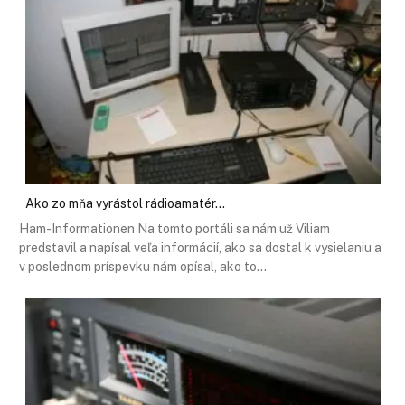
Ako zo mňa vyrástol rádioamatér...
Ham-Informationen Na tomto portáli sa nám už Viliam
predstavil a napísal veľa informácií, ako sa dostal k vysielaniu a
v poslednom príspevku nám opísal, ako to…