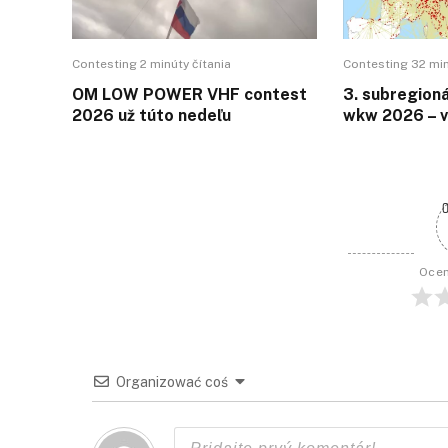
Contesting 2 minúty čítania
Contesting 32 min
OM LOW POWER VHF contest
3. subregion
2026 už túto nedeľu
wkw 2026 – 
0
Ocen
Organizować coś