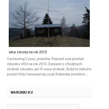
wkw závody na rok 2013
Contesting Cześć, priatelia. Pripravil som prehľad
závodov VKV na rok 2013. Čerpané z oficiálnych
stránok závodov, asi 10 www stránok. Snáď to niekoho
poteší: http://www.petop.cq.sk/Kalendar pretekov…
WARUNKI KV