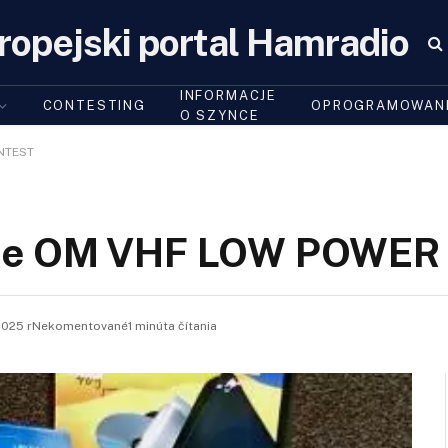
ropejski portal Hamradio
INFORMACJE
CONTESTING
OPROGRAMOWAN
O SZYNCE
NTEST
sie OM VHF LOW POWE
2025 r
Nekomentované1 minúta čítania