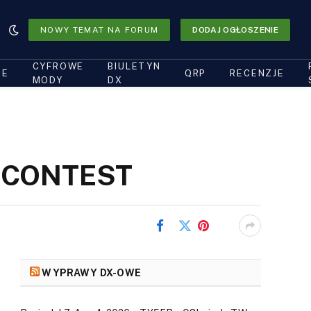
NOWY TEMAT NA FORUM
DODAJ OGŁOSZENIE
CYFROWE
BIULETYN
IE
QRP
RECENZJE
MODY
DX
R CONTEST
Facebooku
Świergot
Pinteresta
WYPRAWY DX-OWE