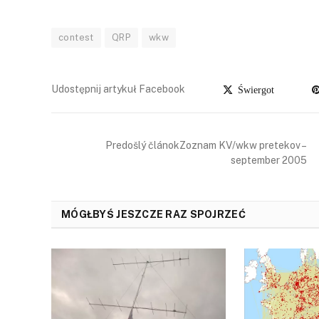
contest
QRP
wkw
Udostępnij artykuł Facebook
Świergot
Predošlý článokZoznam KV/wkw pretekov –
september 2005
MÓGŁBYŚ JESZCZE RAZ SPOJRZEĆ