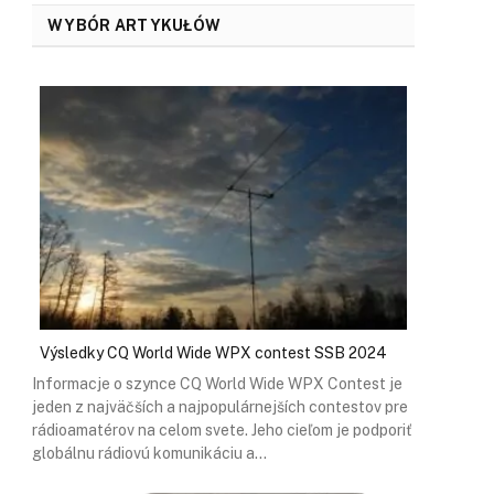
WYBÓR ARTYKUŁÓW
Výsledky CQ World Wide WPX contest SSB 2024
Informacje o szynce CQ World Wide WPX Contest je
jeden z najväčších a najpopulárnejších contestov pre
rádioamatérov na celom svete. Jeho cieľom je podporiť
globálnu rádiovú komunikáciu a…