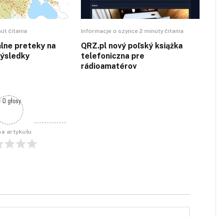
út čítania
Informacje o szynce 2 minúty čítania
álne preteky na
QRZ.pl nový poľský książka
výsledky
telefoniczna pre
rádioamatérov
 0 głosy
a artykułu