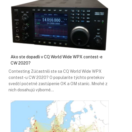
Ako ste dopadli v CQ World Wide WPX contest-e
CW 2020?
Contesting Zúčastnili ste sa CQ World Wide WPX
contest-u CW 2020? O popularite týchto pretekov
svedčí početné zastúpenie OK a OM staníc. Mnohé z
nich dosahujú výborné…