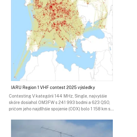
IARU Region 1 VHF contest 2025 výsledky
Contesting V kategórii 144 MHz, Single, najvyššie
skóre dosiahol OM3FW s 241 993 bodmi a 623 QSO,
pričom jeho najdlhšie spojenie (ODX) bolo 1 158 km s…