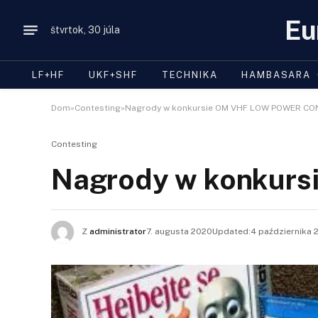
Eu
štvrtok, 30 júla
LF+HF
UKF+SHF
TECHNIKA
HAMBASARA
Dom»Contesting»Nagrody w konkursie OM VHF LOW POWER CO
Contesting
Nagrody w konkur
Z
administrator
7. augusta 2020Updated:
4 października 