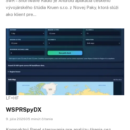
SwR – Shortwave Radio je Android aplikácia českého
vývojárského štúdia Kruen s.r.o. z Novej Paky, ktorá slúži
ako klient pre…
LF+HF
WSPRSpyDX
9. júla 202605 minút čítania
Kompaktný Panel sterowania pre analýzu šírenia cez