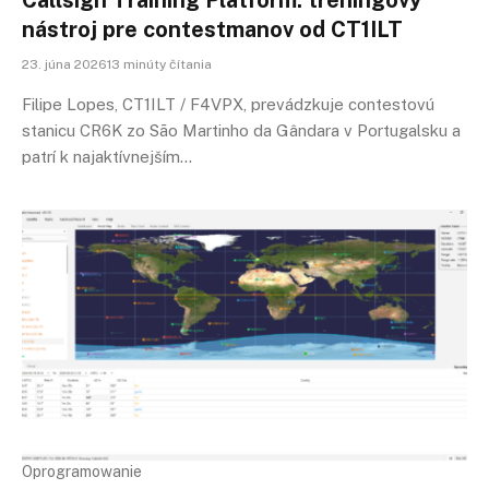
Callsign Training Platform: tréningový
nástroj pre contestmanov od CT1ILT
23. júna 202613 minúty čítania
Filipe Lopes, CT1ILT / F4VPX, prevádzkuje contestovú
stanicu CR6K zo São Martinho da Gândara v Portugalsku a
patrí k najaktívnejším…
Oprogramowanie