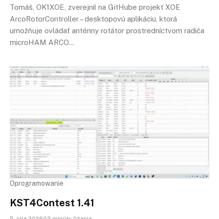
Tomáš, OK1XOE, zverejnil na GitHube projekt XOE
ArcoRotorController – desktopovú aplikáciu, ktorá
umožňuje ovládať anténny rotátor prostredníctvom radiča
microHAM ARCO…
Oprogramowanie
KST4Contest 1.41
5. júla 202603 minúty čítania