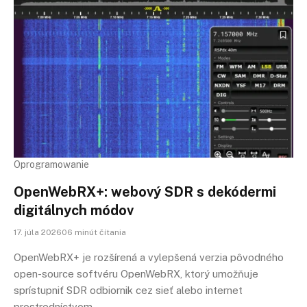
Oprogramowanie
OpenWebRX+: webový SDR s dekódermi
digitálnych módov
17. júla 202606 minút čítania
OpenWebRX+ je rozšírená a vylepšená verzia pôvodného
open-source softvéru OpenWebRX, ktorý umožňuje
sprístupniť SDR odbiornik cez sieť alebo internet
prostredníctvom…