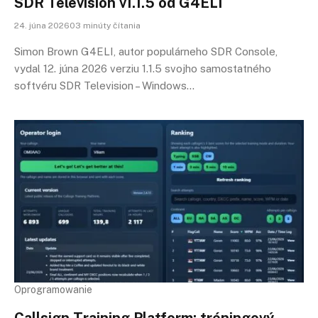
SDR Television v1.1.5 od G4ELI
24. júna 202603 minúty čítania
Simon Brown G4ELI, autor populárneho SDR Console,
vydal 12. júna 2026 verziu 1.1.5 svojho samostatného
softvéru SDR Television – Windows…
Oprogramowanie