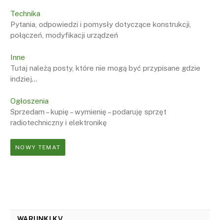
Technika
Pytania, odpowiedzi i pomysły dotyczące konstrukcji,
połączeń, modyfikacji urządzeń
Inne
Tutaj należą posty, które nie mogą być przypisane gdzie
indziej...
Ogłoszenia
Sprzedam – kupię – wymienię – podaruję sprzęt
radiotechniczny i elektronikę
NOWY TEMAT
WARUNKI KV