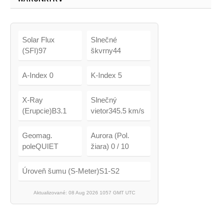
Solar Flux
Slnečné
(SFI)97
škvrny44
A-Index 0
K-Index 5
X-Ray
Slnečný
(Erupcie)B3.1
vietor345.5 km/s
Geomag.
Aurora (Pol.
poleQUIET
žiara) 0 / 10
Úroveň šumu (S-Meter)S1-S2
Aktualizované: 08 Aug 2026 1057 GMT UTC