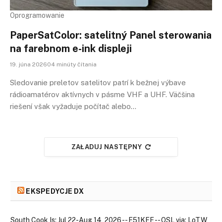
Oprogramowanie
PaperSatColor: satelitný Panel sterowania
na farebnom e-ink displeji
19. júna 202604 minúty čítania
Sledovanie preletov satelitov patrí k bežnej výbave
rádioamatérov aktívnych v pásme VHF a UHF. Väčšina
riešení však vyžaduje počítač alebo…
ZAŁADUJ NASTĘPNY
EKSPEDYCJE DX
South Cook Is: Jul 22-Aug 14, 2026 -- E51KEE -- QSL via: LoTW