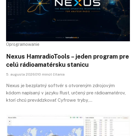
Oprogramowanie
Nexus HamradioTools – jeden program pre
celú rádioamatérsku stanicu
5. augusta 2026010 minút čítania
Nexus je bezplatný softvér s otvoreným zdrojovým
kódom napísaný v jazyku Rust, určený pre rádioamatérov,
ktorí chcú prevádzkovať Cyfrowe tryby,…