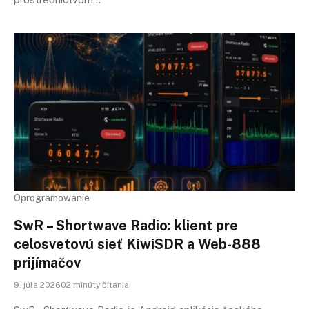
Oprogramowanie
SwR – Shortwave Radio: klient pre
celosvetovú sieť KiwiSDR a Web-888
prijímačov
9. júla 202602 minúty čítania