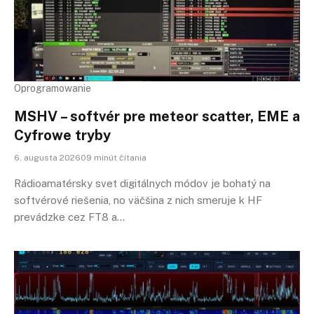
Oprogramowanie
MSHV – softvér pre meteor scatter, EME a
Cyfrowe tryby
6. augusta 202609 minút čítania
Rádioamatérsky svet digitálnych módov je bohatý na
softvérové riešenia, no väčšina z nich smeruje k HF
prevádzke cez FT8 a…