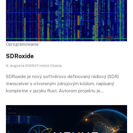
Oprogramowanie
SDRoxide
6. augusta 202607 minút čítania
SDRoxide je nový softvérovo definovaný rádiový (SDR)
transceiver s otvoreným zdrojovým kódom, napísaný
kompletne v jazyku Rust. Autorom projektu je…