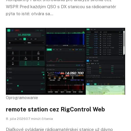
WSPR Pred každým QSO s DX stanicou sa rádioamatér
pýta to isté: otvára sa…
Oprogramowanie
remote station cez RigControl Web
8. júla 202607 minút čítania
Diaľkové ovládanie rádioamatérskej stanice už dávno