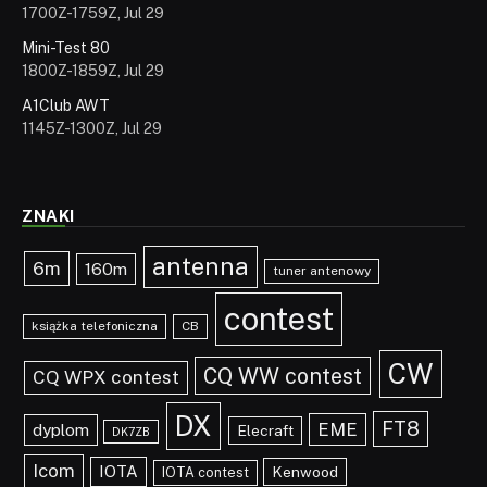
1700Z-1759Z, Jul 29
Mini-Test 80
1800Z-1859Z, Jul 29
A1Club AWT
1145Z-1300Z, Jul 29
ZNAKI
antenna
6m
160m
tuner antenowy
contest
książka telefoniczna
CB
CW
CQ WW contest
CQ WPX contest
DX
FT8
EME
dyplom
Elecraft
DK7ZB
Icom
IOTA
Kenwood
IOTA contest