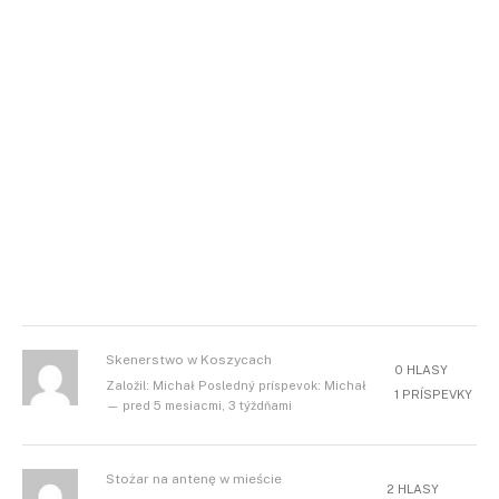
Skenerstwo w Koszycach
0 HLASY
Založil: Michał Posledný príspevok: Michał
1 PRÍSPEVKY
— pred 5 mesiacmi, 3 týždňami
Stożar na antenę w mieście
2 HLASY