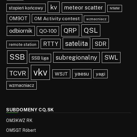
kv
meteor scatter
stopień końcowy
N1MM
OM9OT
OM Activity contest
wzmacniacz
QSL
QRP
odbiornik
QO-100
satelita
SDR
RTTY
remote station
SSB
subregionalny
SWL
SSB liga
vkv
TCVR
yaesu
WSJT
yagi
wzmacniacz
SUBDOMENY CQ.SK
OM3KWZ RK
OM5GT Róbert