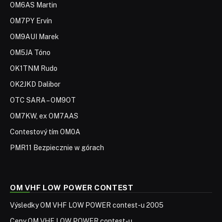
OM6AS Martin
OM7PY Ervín
OM9AUI Marek
OM5JA Tóno
OK1TNM Rudo
OK2JKD Dalibor
OTC SARA – OM9OT
OM7KW, ex OM7AAS
Contestový tím OM0A
PMR11 Bezpiecznie w górach
OM VHF LOW POWER CONTEST
Výsledky OM VHF LOW POWER contest-u 2005
Ceny OM VHF LOW POWER contest-u