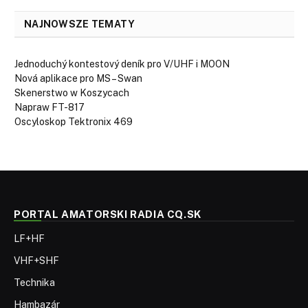
NAJNOWSZE TEMATY
Jednoduchý kontestový deník pro V/UHF i MOON
Nová aplikace pro MS – Swan
Skenerstwo w Koszycach
Napraw FT-817
Oscyloskop Tektronix 469
PORTAL AMATORSKI RADIA CQ.SK
LF+HF
VHF+SHF
Technika
Hambazár