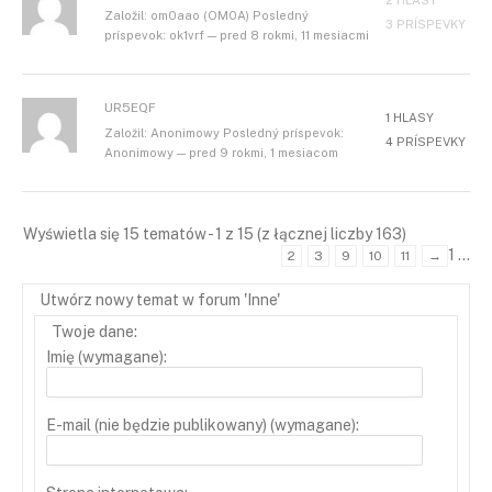
2 HLASY
Založil: om0aao (OM0A) Posledný
3 PRÍSPEVKY
príspevok: ok1vrf — pred 8 rokmi, 11 mesiacmi
UR5EQF
1 HLASY
Založil: Anonimowy Posledný príspevok:
4 PRÍSPEVKY
Anonimowy — pred 9 rokmi, 1 mesiacom
Wyświetla się 15 tematów - 1 z 15 (z łącznej liczby 163)
1
…
2
3
9
10
11
→
Utwórz nowy temat w forum 'Inne'
Twoje dane:
Imię (wymagane):
E-mail (nie będzie publikowany) (wymagane):