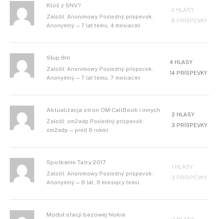
Ktoś z SNV?
2 HLASY
Založil: Anonimowy Posledný príspevok:
8 PRÍSPEVKY
Anonymný — 7 lat temu, 4 mesiacmi
Słup 8m
4 HLASY
Založil: Anonimowy Posledný príspevok:
14 PRÍSPEVKY
Anonymný — 7 lat temu, 7 mesiacmi
Aktualizacja stron OM CallBook i innych
2 HLASY
Založil: om2adp Posledný príspevok:
3 PRÍSPEVKY
om2adp — pred 8 rokmi
Spotkanie Tatry 2017
1 HLASY
Založil: Anonimowy Posledný príspevok:
3 PRÍSPEVKY
Anonymný — 8 lat, 9 miesięcy temu
Moduł stacji bazowej Nokia