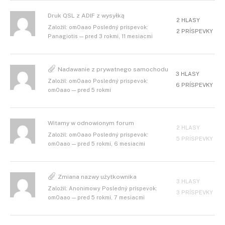
Druk QSL z ADIF z wysyłką
2 HLASY
Založil: om0aao Posledný príspevok:
2 PRÍSPEVKY
Panagiotis — pred 3 rokmi, 11 mesiacmi
Nadawanie z prywatnego samochodu
3 HLASY
Založil: om0aao Posledný príspevok:
6 PRÍSPEVKY
om0aao — pred 5 rokmi
Witamy w odnowionym forum
2 HLASY
Založil: om0aao Posledný príspevok:
5 PRÍSPEVKY
om0aao — pred 5 rokmi, 6 mesiacmi
Zmiana nazwy użytkownika
3 HLASY
Založil: Anonimowy Posledný príspevok:
3 PRÍSPEVKY
om0aao — pred 5 rokmi, 7 mesiacmi