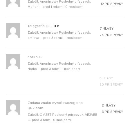
Založil: Anonimowy Posledný príspevok:
12 PRÍSPEVKY
Marian — pred 1 rokom, 10 mesiacmi
Telegrafia 1 2 …
4
5
7 HLASY
Založil: Anonimowy Posledný príspevok:
74 PRÍSPEVKY
om1ava — pred 3 rokmi, 1 mesiacom
norko 1 2
Založil: Anonimowy Posledný príspevok:
Norko — pred 3 rokmi, 1 mesiacom
5 HLASY
20 PRÍSPEVKY
Zmiana znaku wywoławczego na
2 HLASY
QRZ.com
3 PRÍSPEVKY
Založil: OM2ET Posledný príspevok: VE3VEE
— pred 3 rokmi, 9 mesiacmi