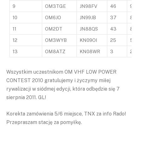
9
OM3TGE
JN98FV
46
926
10
OM6JO
JN99JB
37
818
11
OM2DT
JN88QS
43
801
12
OM3WYB
KN09OI
25
5612
13
OM8ATZ
KN08WR
3
268
Wszystkim uczestnikom OM VHF LOW POWER
CONTEST 2010 gratulujemy i życzymy miłej
rywalizacji w siódmej edycji, która odbędzie się 7
sierpnia 2011. GL!
Korekta zamówienia 5/6 miejsce, TNX za info Rado!
Przepraszam stację za pomyłkę.