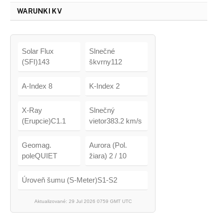
WARUNKI KV
Solar Flux
Slnečné
(SFI)143
škvrny112
A-Index 8
K-Index 2
X-Ray
Slnečný
(Erupcie)C1.1
vietor383.2 km/s
Geomag.
Aurora (Pol.
poleQUIET
žiara) 2 / 10
Úroveň šumu (S-Meter)S1-S2
Aktualizované: 29 Jul 2026 0759 GMT UTC