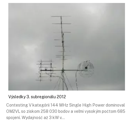
Výsledky 3. subregionálu 2012
Contesting V kategórii 144 MHz Single High Power dominoval
OM2VL so ziskom 258 030 bodov a veľmi vysokým počtom 685
spojení. Wydajność až 3 kW v…