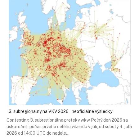
3. subregionalny na VKV 2026 – neoficiálne výsledky
Contesting 3. subregionálne preteky wkw Poľný deň 2026 sa
uskutočnili počas prvého celého víkendu v júli, od soboty 4. júla
2026 od 14:00 UTC do nedele…