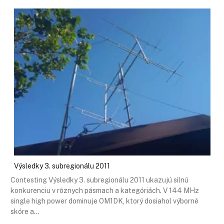
Výsledky 3. subregionálu 2011
Contesting Výsledky 3. subregionálu 2011 ukazujú silnú
konkurenciu v rôznych pásmach a kategóriách. V 144 MHz
single high power dominuje OM1DK, ktorý dosiahol výborné
skóre a…