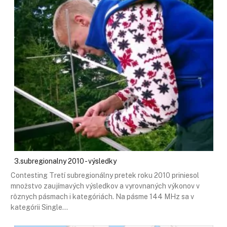
3.subregionalny 2010 - výsledky
Contesting Tretí subregionálny pretek roku 2010 priniesol
množstvo zaujímavých výsledkov a vyrovnaných výkonov v
rôznych pásmach i kategóriách. Na pásme 144 MHz sa v
kategórii Single…