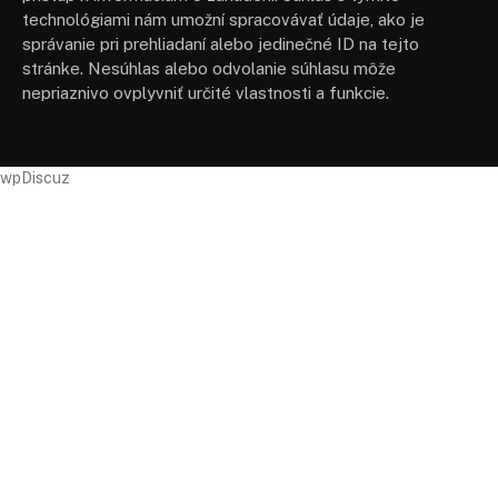
technológiami nám umožní spracovávať údaje, ako je
správanie pri prehliadaní alebo jedinečné ID na tejto
stránke. Nesúhlas alebo odvolanie súhlasu môže
nepriaznivo ovplyvniť určité vlastnosti a funkcie.
wpDiscuz