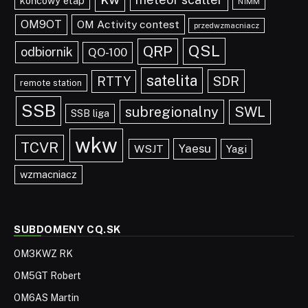
końcowy etap
N1MM
OM9OT
OM Activity contest
przedwzmacniacz
QSL
QRP
odbiornik
QO-100
satelita
SDR
RTTY
remote station
SSB
subregionalny
SWL
SSB liga
wkw
TCVR
Yaesu
WSJT
Yagi
wzmacniacz
SUBDOMENY CQ.SK
OM3KWZ RK
OM5GT Robert
OM6AS Martin