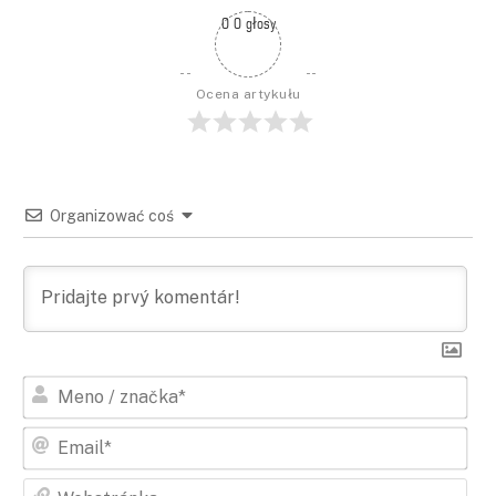
0 0 głosy
Ocena artykułu
Organizować coś
Men
/
Mar
E-
mail
Web