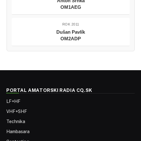
Anton Srnka
OM1AEG
ROK 2011
Dušan Pavlík
OM2ADP
PORTAL AMATORSKI RADIA CQ.SK
LF+HF
VHF+SHF
Technika
Hambasara