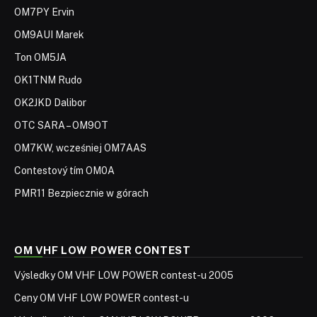
OM7PY Ervin
OM9AUI Marek
Ton OM5JA
OK1TNM Rudo
OK2JKD Dalibor
OTC SARA – OM9OT
OM7KW, wcześniej OM7AAS
Contestový tím OM0A
PMR11 Bezpiecznie w górach
OM VHF LOW POWER CONTEST
Výsledky OM VHF LOW POWER contest-u 2005
Ceny OM VHF LOW POWER contest-u