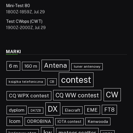
Mini-Test 80
1800Z-1859Z, Jul 29
Test CWops (CWT)
1900Z-2000Z, Jul 29
MARKI
Antena
6 m
160 m
tuner antenowy
contest
książka telefoniczna
CB
CW
CQ WW contest
CQ WPX contest
DX
FT8
EME
dyplom
Elecraft
DK7ZB
Icom
ODROBINA
Kenwooda
IOTA contest
kw
meteor scatter