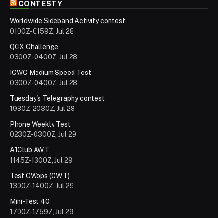
CONTESTY
Worldwide Sideband Activity contest
0100Z-0159Z, Jul 28
QCX Challenge
0300Z-0400Z, Jul 28
ICWC Medium Speed Test
0300Z-0400Z, Jul 28
Tuesday's Telegraphy contest
1930Z-2030Z, Jul 28
Phone Weekly Test
0230Z-0300Z, Jul 29
A1Club AWT
1145Z-1300Z, Jul 29
Test CWops (CWT)
1300Z-1400Z, Jul 29
Mini-Test 40
1700Z-1759Z, Jul 29