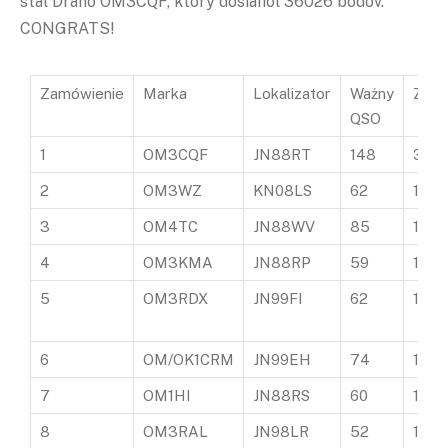
stal Draho OM3CQF, ktorý dosiahol 36026 bodov.
CONGRATS!
Zamówienie
Marka
Lokalizator
Ważny
Zwro
QSO
1
OM3CQF
JN88RT
148
360
2
OM3WZ
KN08LS
62
198
3
OM4TC
JN88WV
85
158
4
OM3KMA
JN88RP
59
154
5
OM3RDX
JN99FI
62
145
6
OM/OK1CRM
JN99EH
74
144
7
OM1HI
JN88RS
60
139
8
OM3RAL
JN98LR
52
1071