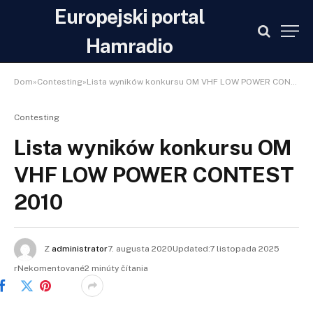
Europejski portal
Hamradio
Dom»Contesting»Lista wyników konkursu OM VHF LOW POWER CONTEST 2010
Contesting
Lista wyników konkursu OM
VHF LOW POWER CONTEST
2010
Z
administrator
7. augusta 2020Updated:
7 listopada 2025
r
Nekomentované2 minúty čítania
Facebooku
Świergot
Pinteresta