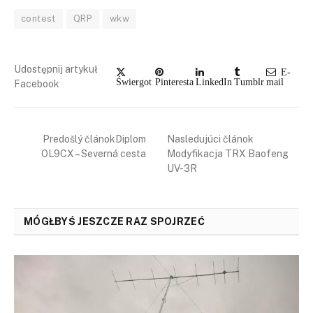
contest
QRP
wkw
Udostępnij artykuł
E-
Świergot
Pinteresta
LinkedIn
Tumblr
mail
Facebook
Predošlý článokDiplom
Nasledujúci článok
OL9CX – Severná cesta
Modyfikacja TRX Baofeng
UV-3R
MÓGŁBYŚ JESZCZE RAZ SPOJRZEĆ