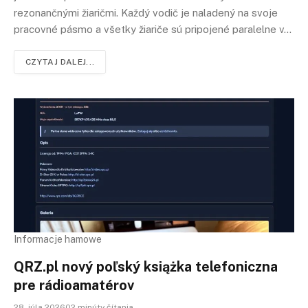
rezonančnými žiaričmi. Každý vodič je naladený na svoje
pracovné pásmo a všetky žiariče sú pripojené paralelne v…
CZYTAJ DALEJ...
Informacje hamowe
QRZ.pl nový poľský książka telefoniczna
pre rádioamatérov
28. júla 202602 minúty čítania