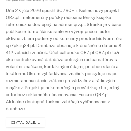
Dňa 27. júla 2026 spustil SQ7BCE z Kieliec nový projekt
QRZ.pl – nekomerčný poľský rádioamatérsky książka
telefoniczna dostupný na adrese qrz.pl. Stránka je v čase
publikácie tohto článku stále vo vývoji, pričom autor
aktívne zbiera podnety od komunity prostredníctvom fóra
sp7pki.iq24.pl. Databáza obsahuje k dnešnému dátumu 8
412 volacích značiek. Účel callbooku QRZ.pl QRZ.pl slúži
ako centralizovaná databáza poľských rádioamatérov s
volacími značkami, kontaktnými údajmi, polohou staníc a
lokátormi. Okrem vyhľadávania značiek poskytuje mapu
rozmiestnenia staníc vrátane prevádzačov a rádiových
majákov. Projekt je nekomerčný a prevádzkuje ho jediný
autor bez reklamného financovania. Funkcie QRZ.pl
Aktuálne dostupné funkcie zahŕňajú vyhľadávanie v
databáze…
CZYTAJ DALEJ...