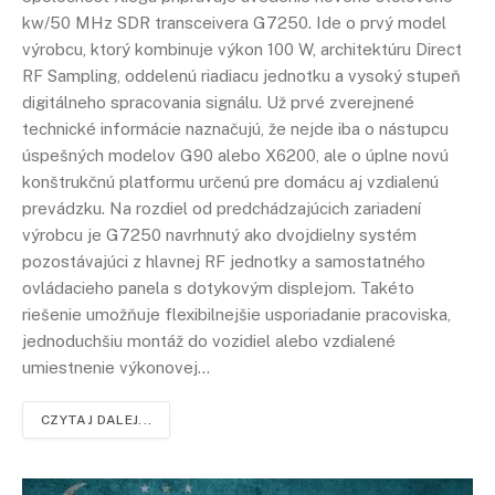
kw/50 MHz SDR transceivera G7250. Ide o prvý model
výrobcu, ktorý kombinuje výkon 100 W, architektúru Direct
RF Sampling, oddelenú riadiacu jednotku a vysoký stupeň
digitálneho spracovania signálu. Už prvé zverejnené
technické informácie naznačujú, že nejde iba o nástupcu
úspešných modelov G90 alebo X6200, ale o úplne novú
konštrukčnú platformu určenú pre domácu aj vzdialenú
prevádzku. Na rozdiel od predchádzajúcich zariadení
výrobcu je G7250 navrhnutý ako dvojdielny systém
pozostávajúci z hlavnej RF jednotky a samostatného
ovládacieho panela s dotykovým displejom. Takéto
riešenie umožňuje flexibilnejšie usporiadanie pracoviska,
jednoduchšiu montáž do vozidiel alebo vzdialené
umiestnenie výkonovej…
CZYTAJ DALEJ...