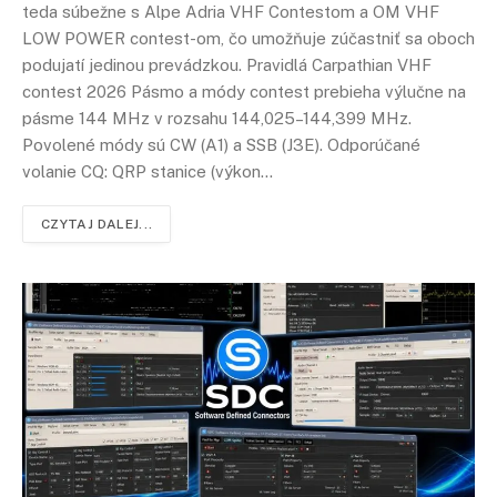
teda súbežne s Alpe Adria VHF Contestom a OM VHF
LOW POWER contest-om, čo umožňuje zúčastniť sa oboch
podujatí jedinou prevádzkou. Pravidlá Carpathian VHF
contest 2026 Pásmo a módy contest prebieha výlučne na
pásme 144 MHz v rozsahu 144,025–144,399 MHz.
Povolené módy sú CW (A1) a SSB (J3E). Odporúčané
volanie CQ: QRP stanice (výkon…
CZYTAJ DALEJ...