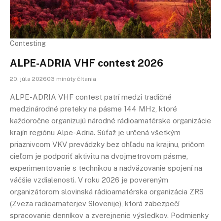
Contesting
ALPE-ADRIA VHF contest 2026
20. júla 202603 minúty čítania
ALPE-ADRIA VHF contest patrí medzi tradičné
medzinárodné preteky na pásme 144 MHz, ktoré
každoročne organizujú národné rádioamatérske organizácie
krajín regiónu Alpe-Adria. Súťaž je určená všetkým
priaznivcom VKV prevádzky bez ohľadu na krajinu, pričom
cieľom je podporiť aktivitu na dvojmetrovom pásme,
experimentovanie s technikou a nadväzovanie spojení na
väčšie vzdialenosti. V roku 2026 je povereným
organizátorom slovinská rádioamatérska organizácia ZRS
(Zveza radioamaterjev Slovenije), ktorá zabezpečí
spracovanie denníkov a zverejnenie výsledkov. Podmienky