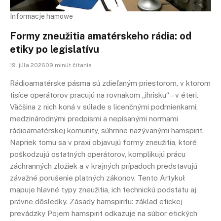
Informacje hamowe
Formy zneužitia amatérskeho rádia: od
etiky po legislatívu
19. júla 202609 minút čítania
Rádioamatérske pásma sú zdieľaným priestorom, v ktorom
tisíce operátorov pracujú na rovnakom „ihrisku“ – v éteri.
Väčšina z nich koná v súlade s licenčnými podmienkami,
medzinárodnými predpismi a nepísanými normami
rádioamatérskej komunity, súhrnne nazývanými hamspirit.
Napriek tomu sa v praxi objavujú formy zneužitia, ktoré
poškodzujú ostatných operátorov, komplikujú prácu
záchranných zložiek a v krajných prípadoch predstavujú
závažné porušenie platných zákonov. Tento Artykuł
mapuje hlavné typy zneužitia, ich technickú podstatu aj
právne dôsledky. Zásady hamspiritu: základ etickej
prevádzky Pojem hamspirit odkazuje na súbor etických