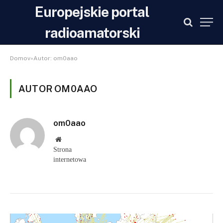
Europejskie portal
radioamatorski
Domov»Autor: om0aao
AUTOR OM0AAO
om0aao
Strona
internetowa