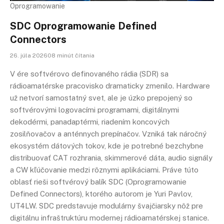
Oprogramowanie
SDC Oprogramowanie Defined
Connectors
26. júla 202608 minút čítania
V ére softvérovo definovaného rádia (SDR) sa
rádioamatérske pracovisko dramaticky zmenilo. Hardware
už netvorí samostatný svet, ale je úzko prepojený so
softvérovými logovacími programami, digitálnymi
dekodérmi, panadaptérmi, riadením koncových
zosilňovačov a anténnych prepínačov. Vzniká tak náročný
ekosystém dátových tokov, kde je potrebné bezchybne
distribuovať CAT rozhrania, skimmerové dáta, audio signály
a CW kľúčovanie medzi rôznymi aplikáciami. Práve túto
oblasť rieši softvérový balík SDC (Oprogramowanie
Defined Connectors), ktorého autorom je Yuri Pavlov,
UT4LW. SDC predstavuje modulárny švajčiarsky nôž pre
digitálnu infraštruktúru modernej rádioamatérskej stanice.