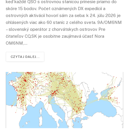
keď každé QSO s ostrovnou stanicou prinesie priamo do
skóre 15 bodov. Počet oznámených DX expedícií a
ostrovných aktivácií hovorí sám za seba: k 24. júlu 2026 je
ohlásených viac ako 60 staníc z celého sveta. 9A/OM6NM
– slovenský operátor z chorvátskych ostrovov Pre
čitateľov CQ.SK je osobitne zaujímavá účasť Nora
OM6NM,…
CZYTAJ DALEJ...