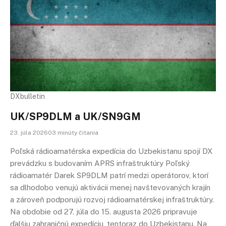
DXbulletin
UK/SP9DLM a UK/SN9GM
23. júla 202603 minúty čítania
Poľská rádioamatérska expedícia do Uzbekistanu spojí DX
prevádzku s budovaním APRS infraštruktúry Poľský
rádioamatér Darek SP9DLM patrí medzi operátorov, ktorí
sa dlhodobo venujú aktivácii menej navštevovaných krajín
a zároveň podporujú rozvoj rádioamatérskej infraštruktúry.
Na obdobie od 27. júla do 15. augusta 2026 pripravuje
ďalšiu zahraničnú expedíciu, tentoraz do Uzbekistanu. Na