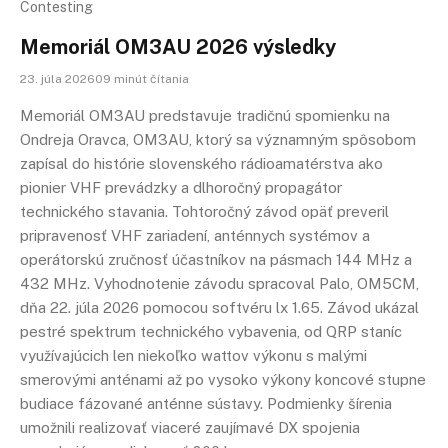
Contesting
Memoriál OM3AU 2026 výsledky
23. júla 202609 minút čítania
Memoriál OM3AU predstavuje tradičnú spomienku na
Ondreja Oravca, OM3AU, ktorý sa významným spôsobom
zapísal do histórie slovenského rádioamatérstva ako
pionier VHF prevádzky a dlhoročný propagátor
technického stavania. Tohtoročný závod opäť preveril
pripravenosť VHF zariadení, anténnych systémov a
operátorskú zručnosť účastníkov na pásmach 144 MHz a
432 MHz. Vyhodnotenie závodu spracoval Palo, OM5CM,
dňa 22. júla 2026 pomocou softvéru lx 1.65. Závod ukázal
pestré spektrum technického vybavenia, od QRP staníc
využívajúcich len niekoľko wattov výkonu s malými
smerovými anténami až po vysoko výkony koncové stupne
budiace fázované anténne sústavy. Podmienky šírenia
umožnili realizovať viaceré zaujímavé DX spojenia