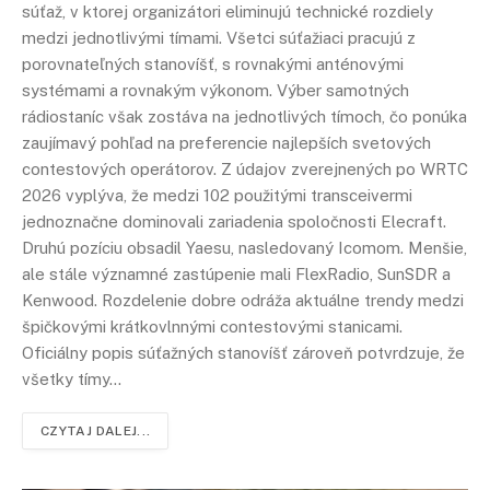
súťaž, v ktorej organizátori eliminujú technické rozdiely
medzi jednotlivými tímami. Všetci súťažiaci pracujú z
porovnateľných stanovíšť, s rovnakými anténovými
systémami a rovnakým výkonom. Výber samotných
rádiostaníc však zostáva na jednotlivých tímoch, čo ponúka
zaujímavý pohľad na preferencie najlepších svetových
contestových operátorov. Z údajov zverejnených po WRTC
2026 vyplýva, že medzi 102 použitými transceivermi
jednoznačne dominovali zariadenia spoločnosti Elecraft.
Druhú pozíciu obsadil Yaesu, nasledovaný Icomom. Menšie,
ale stále významné zastúpenie mali FlexRadio, SunSDR a
Kenwood. Rozdelenie dobre odráža aktuálne trendy medzi
špičkovými krátkovlnnými contestovými stanicami.
Oficiálny popis súťažných stanovíšť zároveň potvrdzuje, že
všetky tímy…
CZYTAJ DALEJ...