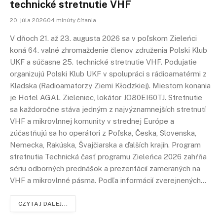
technické stretnutie VHF
20. júla 202604 minúty čítania
V dňoch 21. až 23. augusta 2026 sa v poľskom Zieleńci
koná 64. valné zhromaždenie členov združenia Polski Klub
UKF a súčasne 25. technické stretnutie VHF. Podujatie
organizujú Polski Klub UKF v spolupráci s rádioamatérmi z
Kladska (Radioamatorzy Ziemi Kłodzkiej). Miestom konania
je Hotel AGAL Zieleniec, lokátor JO80EI60TJ. Stretnutie
sa každoročne stáva jedným z najvýznamnejších stretnutí
VHF a mikrovlnnej komunity v strednej Európe a
zúčastňujú sa ho operátori z Poľska, Česka, Slovenska,
Nemecka, Rakúska, Švajčiarska a ďalších krajín. Program
stretnutia Technická časť programu Zieleńca 2026 zahŕňa
sériu odborných prednášok a prezentácií zameraných na
VHF a mikrovlnné pásma. Podľa informácií zverejnených…
CZYTAJ DALEJ...