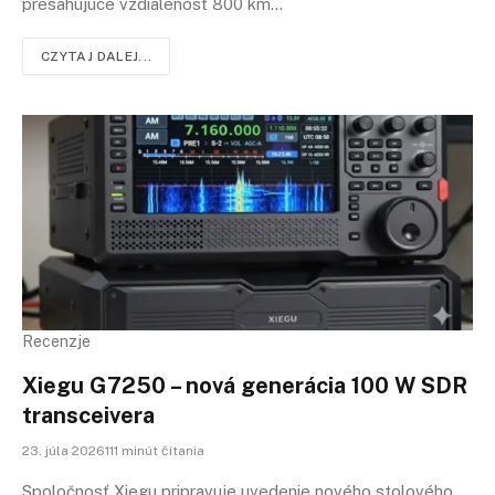
presahujúce vzdialenosť 800 km…
CZYTAJ DALEJ...
Recenzje
Xiegu G7250 – nová generácia 100 W SDR
transceivera
23. júla 2026111 minút čítania
Spoločnosť Xiegu pripravuje uvedenie nového stolového