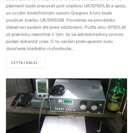
pásmach bude pracovať pod značkou UK/SP9DLM a spolu
so svojím trinásťročným synom Gregom, ktorý bude
používať značku UK/SN9GM. Povolenie na prevádzku
získali len sedem dní pred odchodom. Podľa slov SP9DLM
už prakticky nepočítal s tým, že sa administratívny proces
podarí dokončiť včas. O to väčším prekvapením bolo
doručenie kladného rozhodnutia…
CZYTAJ DALEJ...