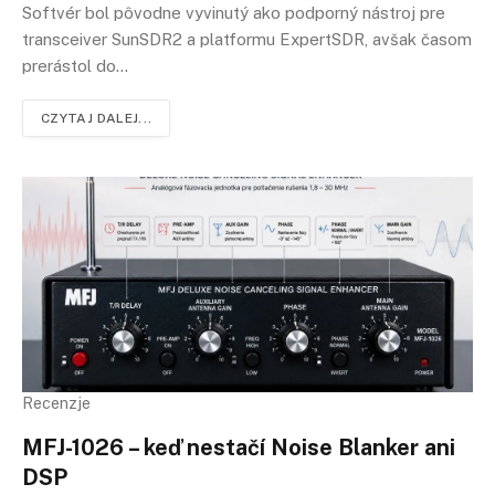
Softvér bol pôvodne vyvinutý ako podporný nástroj pre
transceiver SunSDR2 a platformu ExpertSDR, avšak časom
prerástol do…
CZYTAJ DALEJ...
Recenzje
MFJ-1026 – keď nestačí Noise Blanker ani
DSP