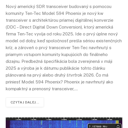
Nový americký SDR transceiver budovaný s pomocou
komunity Ten-Tec Model 594 Phoenix je nový kw
transceiver s architektúrou priamej digitálnej konverzie
(DDC – Direct Digital Down Conversion), ktorý americká
firma Ten-Tec vyvíja od roku 2025. Ide o prvý úplne nový
model od doby, keď spoločnosť prešla sériou existenčných
kríz, a zároveň o prvý transceiver Ten-Tec navrhnutý s
priamym vstupom komunity kupujúcich do finálneho
dizajnu. Predbežná špecifikácia bola zverejnená v máji
2025 a výroba je k dátumu publikácie tohto článku
plánovaná na prvý alebo druhý štvrťrok 2026. Čo má
priniesť Model 594 Phoenix? Phoenix je navrhnutý ako
kompaktný a prenosný transceiver,…
CZYTAJ DALEJ...