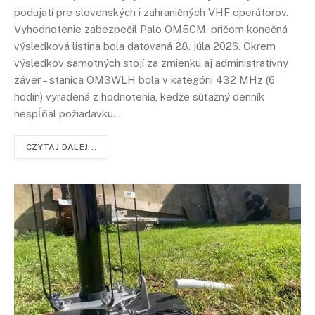
podujatí pre slovenských i zahraničných VHF operátorov.
Vyhodnotenie zabezpečil Palo OM5CM, pričom konečná
výsledková listina bola datovaná 28. júla 2026. Okrem
výsledkov samotných stojí za zmienku aj administratívny
záver – stanica OM3WLH bola v kategórii 432 MHz (6
hodín) vyradená z hodnotenia, keďže súťažný denník
nespĺňal požiadavku…
CZYTAJ DALEJ...