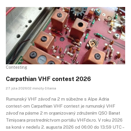
Contesting
Carpathian VHF contest 2026
27. júla 202602 minúty čítania
Rumunský VHF závoď na 2 m súbežne s Alpe Adria
contest-om Carpathian VHF contest je rumunský VHF
závoď na pásme 2 m organizovaný združením QSO Banat
Timișoara prostredníctvom portálu VHFdx.ro. V roku 2026
sa koná v nedeľu 2. augusta 2026 od 06:00 do 13:59 UTC –