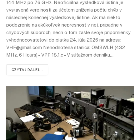
144 MHz po 76 GHz. Neoficiálna výsledková listina je
vystavená verejnosti za účelom zníženia počtu chýb v
následnej konečnej výsledkovej listine. Ak má niekto
podozrenie na akúkoľvek nepresnosť v nej, prípadne v
chybových súboroch, nech o tom zašle svoje pripomienky
vyhodnocovateľovi do piatka 24. júla 2026 na adresu:
VHF@gmail.com Nehodnotená stanica: OM3WLH (432
MHz, 6 Hours) – VPP 18.1.c – V súťažnom denníku…
CZYTAJ DALEJ...