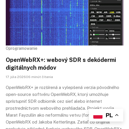
Oprogramowanie
OpenWebRX+: webový SDR s dekódermi
digitálnych módov
17. júla 202606 minút čítania
OpenWebRX+ je rozšírená a vylepšená verzia pôvodného
open-source softvéru OpenWebRX, ktorý umožňuje
sprístupniť SDR odbiornik cez sieť alebo internet
prostredníctvom webového prehliadača. Projekt vyvíja
PL
Marat Fayzullin ako neformálnu vetvu (fork) pôvodného
OpenWebRX od Jakoba Ketterlinga. Zatiaľ čo originál
poskytuje základné funkcie webového SDR, OpenWebRX+