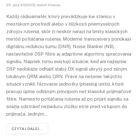
25. júla 2026012 minút čítania
Každý rádioamatér, ktorý prevádzkuje kw stanicu v
mestskom prostredí alebo v blízkosti priemyselných
zdrojov rušenia, skôr či neskôr narazí na limity klasických
metód potláčania rušenia. Moderné transceivery ponúkajú
digitálnu redukciu šumu (DNR), Noise Blanker (NB),
nastaviteľné DSP filtre aj adaptívne algoritmy spracovania
signálu. Napriek tomu existujú situácie, keď ani najlepšie
DSP nedokáže odhaliť slabý DX signál ukrytý pod silným
lokálnym QRM alebo QRN. Práve na riešenie takýchto
situácií vznikli fázovacie jednotky (phasing units), ktoré
pracujú úplne odlišným princípom než klasické prijímačové
filtre. Namiesto potláčania rušenia až po prijatí signálu sa
snažia odstrániť nežiaducu zložku ešte pred vstupom do
prijímača. Jedným…
CZYTAJ DALEJ...