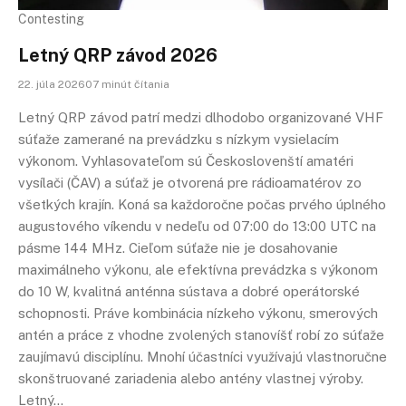
Contesting
Letný QRP závod 2026
22. júla 202607 minút čítania
Letný QRP závod patrí medzi dlhodobo organizované VHF
súťaže zamerané na prevádzku s nízkym vysielacím
výkonom. Vyhlasovateľom sú Českoslovenští amatéri
vysílači (ČAV) a súťaž je otvorená pre rádioamatérov zo
všetkých krajín. Koná sa každoročne počas prvého úplného
augustového víkendu v nedeľu od 07:00 do 13:00 UTC na
pásme 144 MHz. Cieľom súťaže nie je dosahovanie
maximálneho výkonu, ale efektívna prevádzka s výkonom
do 10 W, kvalitná anténna sústava a dobré operátorské
schopnosti. Práve kombinácia nízkeho výkonu, smerových
antén a práce z vhodne zvolených stanovíšť robí zo súťaže
zaujímavú disciplínu. Mnohí účastníci využívajú vlastnoručne
skonštruované zariadenia alebo antény vlastnej výroby.
Letný…