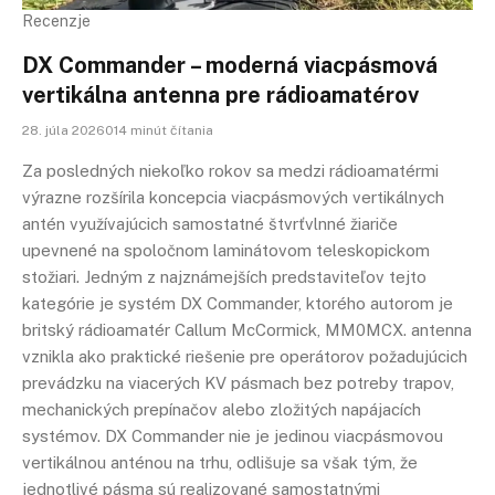
Recenzje
DX Commander – moderná viacpásmová
vertikálna antenna pre rádioamatérov
28. júla 2026014 minút čítania
Za posledných niekoľko rokov sa medzi rádioamatérmi
výrazne rozšírila koncepcia viacpásmových vertikálnych
antén využívajúcich samostatné štvrťvlnné žiariče
upevnené na spoločnom laminátovom teleskopickom
stožiari. Jedným z najznámejších predstaviteľov tejto
kategórie je systém DX Commander, ktorého autorom je
britský rádioamatér Callum McCormick, MM0MCX. antenna
vznikla ako praktické riešenie pre operátorov požadujúcich
prevádzku na viacerých KV pásmach bez potreby trapov,
mechanických prepínačov alebo zložitých napájacích
systémov. DX Commander nie je jedinou viacpásmovou
vertikálnou anténou na trhu, odlišuje sa však tým, že
jednotlivé pásma sú realizované samostatnými