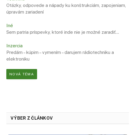
Otázky, odpovede a nápady ku konštrukciám, zapojeniam,
úpravám zariadení
Iné
Sem patria príspevky, ktoré inde nie je možné zaradiť…
Inzercia
Predám – kúpim – vymením – darujem rádiotechniku a
elektroniku
NOVÁ TÉMA
VÝBER Z ČLÁNKOV