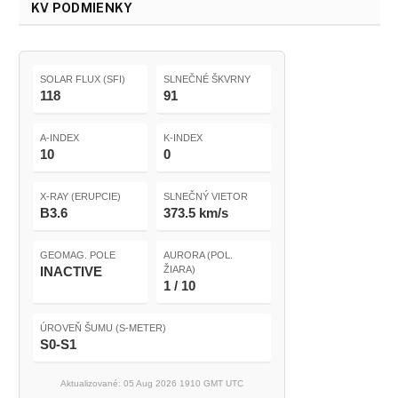
KV PODMIENKY
SOLAR FLUX (SFI)
SLNEČNÉ ŠKVRNY
118
91
A-INDEX
K-INDEX
10
0
X-RAY (ERUPCIE)
SLNEČNÝ VIETOR
B3.6
373.5 km/s
GEOMAG. POLE
AURORA (POL.
INACTIVE
ŽIARA)
1 / 10
ÚROVEŇ ŠUMU (S-METER)
S0-S1
Aktualizované: 05 Aug 2026 1910 GMT UTC