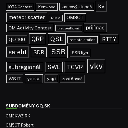
kv
koncový stupeň
Kenwood
IOTA Contest
meteor scatter
OM9OT
N1MM
prijímač
OM Activity Contest
predzosilňovač
QRP
QSL
RTTY
QO-100
remote station
SSB
satelit
SDR
SSB liga
vkv
TCVR
subregionál
SWL
yaesu
WSJT
yagi
zosilňovač
SUBDOMÉNY CQ.SK
OM3KWZ RK
OM5GT Róbert