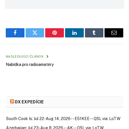
Facebook
Twitter
Pinterest
LinkedIn
Tumblr
Email
NASLEDUJÚCI ČLÁNOK
Nabídka pro radioamatéry
DX EXPEDÍCIE
South Cook Is: Jul 22-Aug 14, 2026 -- E51KEE -- QSL via: LoTW
Azerbaijan: Jul 23-Aug 8, 2026 -- 4K -- QSL via: LoTW