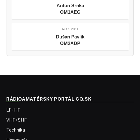
Anton Srnka
OM1AEG
ROK 2011
Dušan Pavlík
OM2ADP
RÁDIOAMATÉRSKY PORTÁL CQ.SK
LF+HF
VHF+SHF
Technika