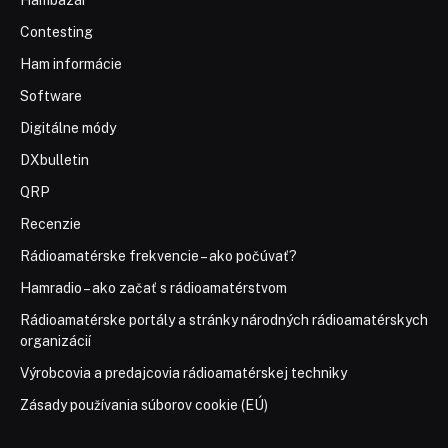
Hambazár
Contesting
Ham informácie
Software
Digitálne módy
DXbulletin
QRP
Recenzie
Rádioamatérske frekvencie – ako počúvať?
Hamradio – ako začať s rádioamatérstvom
Rádioamatérske portály a stránky národných rádioamatérskych
organizácií
Výrobcovia a predajcovia rádioamatérskej techniky
Zásady používania súborov cookie (EÚ)