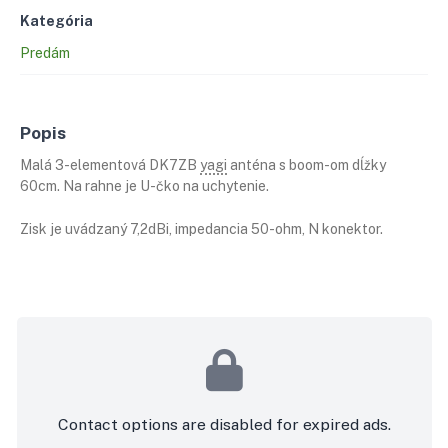
Kategória
Predám
Popis
Malá 3-elementová DK7ZB
yagi
anténa s boom-om dĺžky
60cm. Na rahne je U-čko na uchytenie.
Zisk je uvádzaný 7,2dBi, impedancia 50-ohm, N konektor.
Contact options are disabled for expired ads.