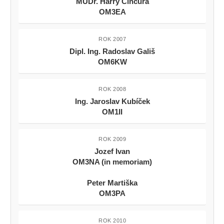
MUDr. Harry Činčura
OM3EA
ROK 2007
Dipl. Ing. Radoslav Gališ
OM6KW
ROK 2008
Ing. Jaroslav Kubíček
OM1II
ROK 2009
Jozef Ivan
OM3NA (in memoriam)
Peter Martiška
OM3PA
ROK 2010