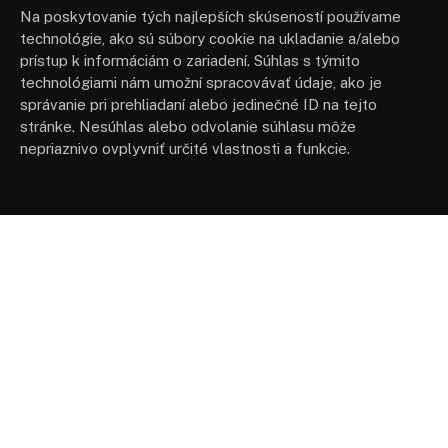
Na poskytovanie tých najlepších skúseností používame
technológie, ako sú súbory cookie na ukladanie a/alebo
prístup k informáciám o zariadení. Súhlas s týmito
technológiami nám umožní spracovávať údaje, ako je
správanie pri prehliadaní alebo jedinečné ID na tejto
stránke. Nesúhlas alebo odvolanie súhlasu môže
nepriaznivo ovplyvniť určité vlastnosti a funkcie.