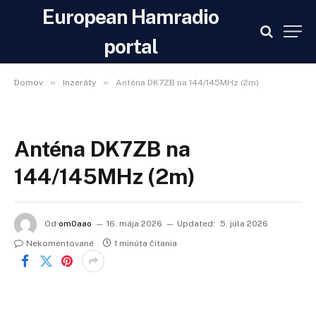
European Hamradio
portal
»
»
Domov
Inzeráty
Anténa DK7ZB na 144/145MHz (2m)
Anténa DK7ZB na
144/145MHz (2m)
Od
om0aao
16. mája 2026
Updated:
5. júla 2026
Nekomentované
1 minúta čítania