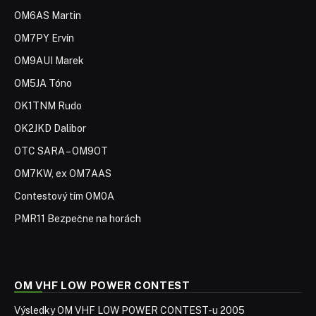
OM6AS Martin
OM7PY Ervín
OM9AUI Marek
OM5JA Tóno
OK1TNM Rudo
OK2JKD Dalibor
OTC SARA – OM9OT
OM7KW, ex OM7AAS
Contestový tím OM0A
PMR11 Bezpečne na horách
OM VHF LOW POWER CONTEST
Výsledky OM VHF LOW POWER CONTEST-u 2005