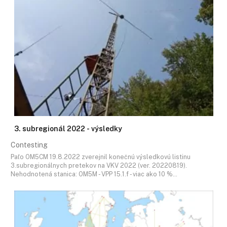
3. subregionál 2022 - výsledky
Contesting
Paľo OM5CM 19.8.2022 zverejnil konečnú výsledkovú listinu
3.subregionálnych pretekov na VKV 2022 (ver. 20220819).
Nehodnotená stanica: OM5M - VPP 15.1.f - viac ako 10 %…