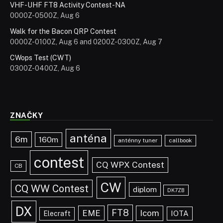
VHF-UHF FT8 Activity Contest-NA
0000Z-0500Z, Aug 6
Walk for the Bacon QRP Contest
0000Z-0100Z, Aug 6 and 0200Z-0300Z, Aug 7
CWops Test (CWT)
0300Z-0400Z, Aug 6
ZNAČKY
anténa
6m
160m
anténny tuner
callbook
contest
CQ WPX Contest
CB
CW
CQ WW Contest
diplom
DK7ZB
DX
FT8
EME
Icom
IOTA
Elecraft