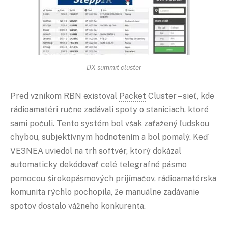
DX summit cluster
Pred vznikom RBN existoval
Packet
Cluster – sieť, kde
rádioamatéri ručne zadávali spoty o staniciach, ktoré
sami počuli. Tento systém bol však zaťažený ľudskou
chybou, subjektívnym hodnotením a bol pomalý. Keď
VE3NEA uviedol na trh softvér, ktorý dokázal
automaticky dekódovať celé telegrafné pásmo
pomocou širokopásmových prijímačov, rádioamatérska
komunita rýchlo pochopila, že manuálne zadávanie
spotov dostalo vážneho konkurenta.