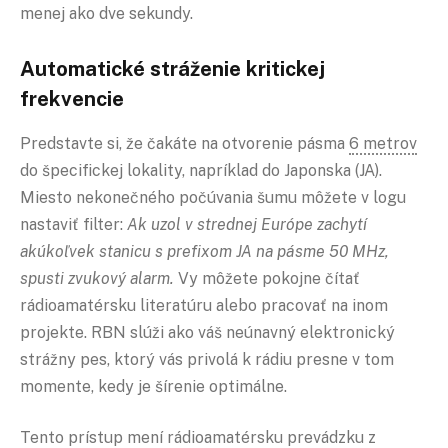
menej ako dve sekundy.
Automatické stráženie kritickej
frekvencie
Predstavte si, že čakáte na otvorenie pásma
6 metrov
do špecifickej lokality, napríklad do Japonska (JA).
Miesto nekonečného počúvania šumu môžete v logu
nastaviť filter:
Ak uzol v strednej Európe zachytí
akúkoľvek stanicu s prefixom JA na pásme 50 MHz,
spusti zvukový alarm.
Vy môžete pokojne čítať
rádioamatérsku literatúru alebo pracovať na inom
projekte. RBN slúži ako váš neúnavný elektronický
strážny pes, ktorý vás privolá k rádiu presne v tom
momente, kedy je šírenie optimálne.
Tento prístup mení rádioamatérsku prevádzku z