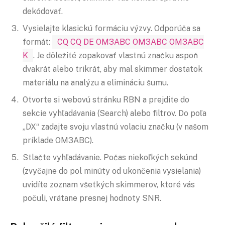
dekódovať.
Vysielajte klasickú formáciu výzvy. Odporúča sa
formát:
CQ CQ DE OM3ABC OM3ABC OM3ABC
K
. Je dôležité zopakovať vlastnú značku aspoň
dvakrát alebo trikrát, aby mal skimmer dostatok
materiálu na analýzu a elimináciu šumu.
Otvorte si webovú stránku RBN a prejdite do
sekcie vyhľadávania (Search) alebo filtrov. Do poľa
„DX“ zadajte svoju vlastnú volaciu značku (v našom
príklade OM3ABC).
Stlačte vyhľadávanie. Počas niekoľkých sekúnd
(zvyčajne do pol minúty od ukončenia vysielania)
uvidíte zoznam všetkých skimmerov, ktoré vás
počuli, vrátane presnej hodnoty SNR.