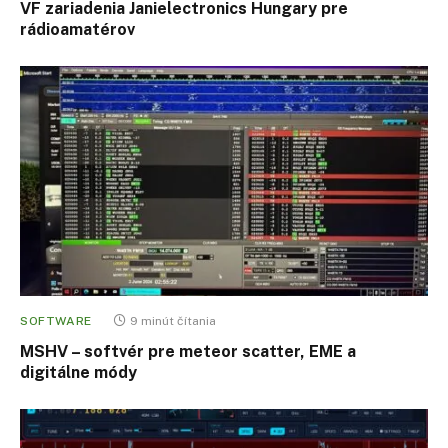
VF zariadenia Janielectronics Hungary pre
rádioamatérov
SOFTWARE
9 minút čítania
MSHV – softvér pre meteor scatter, EME a
digitálne módy