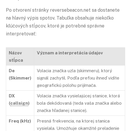
Po otvorení stránky reversebeacon.net sa dostanete
na hlavný výpis spotov. Tabuľka obsahuje niekoľko
kľúčových stĺpcov, ktoré je potrebné správne
interpretovať:
Názov
Význam a interpretácia údajov
stĺpca
De
Volacia značka uzla (skimmeru), ktorý
(Skimmer)
signál zachytil. Podľa prefixu ihneď vidíte
geografickú polohu prijímača.
DX
Volacia značka vysielajúcej stanice, ktorá
(
callsign
)
bola dekódovaná (teda vaša značka alebo
značka hľadanej stanice).
Freq (kHz)
Presná frekvencia, na ktorej stanica
vysielala. Umožňuje okamžité preladenie