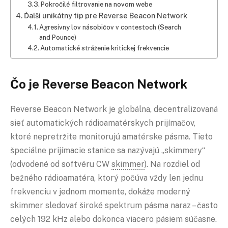
Pokročilé filtrovanie na novom webe
Ďalší unikátny tip pre Reverse Beacon Network
Agresívny lov násobičov v contestoch (Search
and Pounce)
Automatické stráženie kritickej frekvencie
Čo je Reverse Beacon Network
Reverse Beacon Network je globálna, decentralizovaná
sieť automatických rádioamatérskych prijímačov,
ktoré nepretržite monitorujú amatérske pásma. Tieto
špeciálne prijímacie stanice sa nazývajú „skimmery“
(odvodené od softvéru CW
skimmer
). Na rozdiel od
bežného rádioamatéra, ktorý počúva vždy len jednu
frekvenciu v jednom momente, dokáže moderný
skimmer sledovať široké spektrum pásma naraz – často
celých 192 kHz alebo dokonca viacero pásiem súčasne.