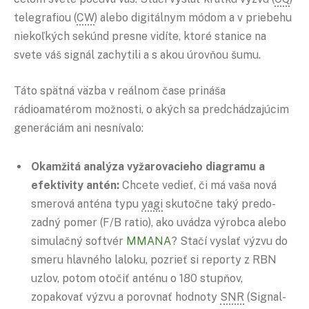
telegrafiou (
CW
) alebo digitálnym módom a v priebehu
niekoľkých sekúnd presne vidíte, ktoré stanice na
svete váš signál zachytili a s akou úrovňou šumu.
Táto spätná väzba v reálnom čase prináša
rádioamatérom možnosti, o akých sa predchádzajúcim
generáciám ani nesnívalo:
Okamžitá analýza vyžarovacieho diagramu a
efektivity antén:
Chcete vedieť, či má vaša nová
smerová anténa typu
yagi
skutočne taký predo-
zadný pomer (F/B ratio), ako uvádza výrobca alebo
simulačný softvér
MMANA
? Stačí vyslať výzvu do
smeru hlavného laloku, pozrieť si reporty z RBN
uzlov, potom otočiť anténu o 180 stupňov,
zopakovať výzvu a porovnať hodnoty
SNR
(Signal-