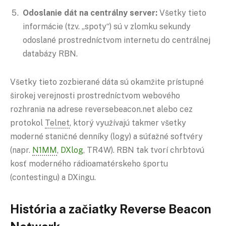
Odoslanie dát na centrálny server:
Všetky tieto
informácie (tzv. „spoty“) sú v zlomku sekundy
odoslané prostredníctvom internetu do centrálnej
databázy RBN.
Všetky tieto zozbierané dáta sú okamžite prístupné
širokej verejnosti prostredníctvom webového
rozhrania na adrese reversebeacon.net alebo cez
protokol
Telnet
, ktorý využívajú takmer všetky
moderné staničné denníky (logy) a súťažné softvéry
(napr.
N1MM
,
DXlog
, TR4W). RBN tak tvorí chrbtovú
kosť moderného rádioamatérskeho športu
(contestingu) a DXingu.
História a začiatky Reverse Beacon