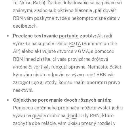
to-Noise Ratio). Žiadne dohadovanie sa na pásme so
známymi, žiadne subjektívne hlásenia „päť deväť“.
RBN vám poskytne tvrdé a nekompromisné dáta v
decibeloch.
Precízne testovanie
portable
zostáv:
Ak radi
vyrazíte na kopce v rámci
SOTA
(Summits on the
Air) alebo aktivujete štvorce v GMA, s pomocou
RBN ihneď zistíte, či vaša provizórna drôtová
anténa či
vertikál
fungujú správne. Nemusíte čakať,
kým vám niekto odpovie na výzvu – sieť RBN vás
zaregistruje aj vtedy, keď sú reálni operátori práve
neaktívni.
Objektívne porovnanie dvoch rôznych antén:
Pomocou anténneho prepínača môžete vyslať jednu
výzvu na
quad
a druhú na
dipól
. Uzly RBN, ktoré
zachytia obe relácie, vám ukážu presný rozdiel v