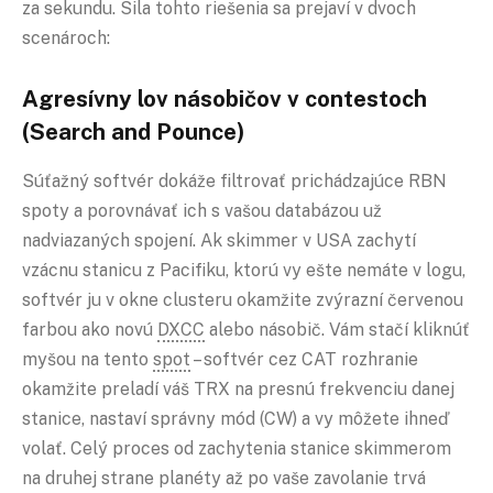
za sekundu. Sila tohto riešenia sa prejaví v dvoch
scenároch:
Agresívny lov násobičov v contestoch
(Search and Pounce)
Súťažný softvér dokáže filtrovať prichádzajúce RBN
spoty a porovnávať ich s vašou databázou už
nadviazaných spojení. Ak skimmer v USA zachytí
vzácnu stanicu z Pacifiku, ktorú vy ešte nemáte v logu,
softvér ju v okne clusteru okamžite zvýrazní červenou
farbou ako novú
DXCC
alebo násobič. Vám stačí kliknúť
myšou na tento
spot
– softvér cez CAT rozhranie
okamžite preladí váš TRX na presnú frekvenciu danej
stanice, nastaví správny mód (CW) a vy môžete ihneď
volať. Celý proces od zachytenia stanice skimmerom
na druhej strane planéty až po vaše zavolanie trvá