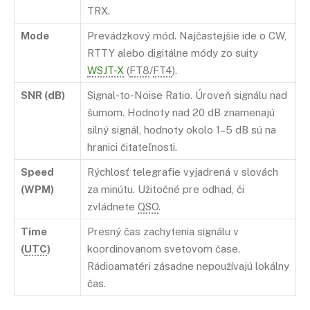
TRX.
Mode
Prevádzkový mód. Najčastejšie ide o CW,
RTTY alebo digitálne módy zo suity
WSJT-X
(
FT8
/
FT4
).
SNR (dB)
Signal-to-Noise Ratio. Úroveň signálu nad
šumom. Hodnoty nad 20 dB znamenajú
silný signál, hodnoty okolo 1–5 dB sú na
hranici čitateľnosti.
Speed
Rýchlosť telegrafie vyjadrená v slovách
(WPM)
za minútu. Užitočné pre odhad, či
zvládnete
QSO
.
Time
Presný čas zachytenia signálu v
(
UTC
)
koordinovanom svetovom čase.
Rádioamatéri zásadne nepoužívajú lokálny
čas.