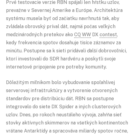
Prvé testovacie verzie RBN spájali len hŕstku uzlov,
prevažne v Severnej Amerike a Európe. Architektúra
systému musela byť od začiatku navrhnutá tak, aby
zvládala obrovský príval dát, najmä počas veľkých
medzinárodných pretekov ako
CQ WW
DX
contest
,
kedy frekvencia spotov dosahuje tisíce záznamov za
minútu. Postupne sa k sieti pridávali ďalší dobrovoľníci,
ktorí investovali do SDR hardvéru a poskytli svoje
internetové pripojenie pre potreby komunity.
Dôležitým míľnikom bolo vybudovanie spoľahlivej
serverovej infraštruktúry a vytvorenie otvorených
štandardov pre distribúciu dát. RBN sa postupne
integrovalo do siete DX Spider a iných clusterových
uzlov. Dnes, po rokoch neustáleho vývoja, zahŕňa sieť
stovky aktívnych skimmerov na všetkých kontinentoch
vrátane Antarktídy a spracováva miliardy spotov ročne,