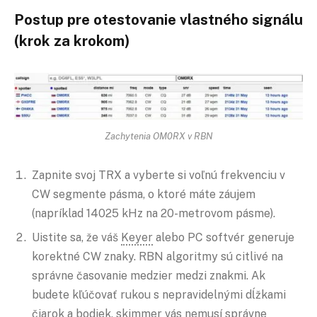
Postup pre otestovanie vlastného signálu
(krok za krokom)
Zachytenia OM0RX v RBN
Zapnite svoj TRX a vyberte si voľnú frekvenciu v
CW segmente pásma, o ktoré máte záujem
(napríklad 14025 kHz na 20-metrovom pásme).
Uistite sa, že váš
Keyer
alebo PC softvér generuje
korektné CW znaky. RBN algoritmy sú citlivé na
správne časovanie medzier medzi znakmi. Ak
budete kľúčovať rukou s nepravidelnými dĺžkami
čiarok a bodiek, skimmer vás nemusí správne