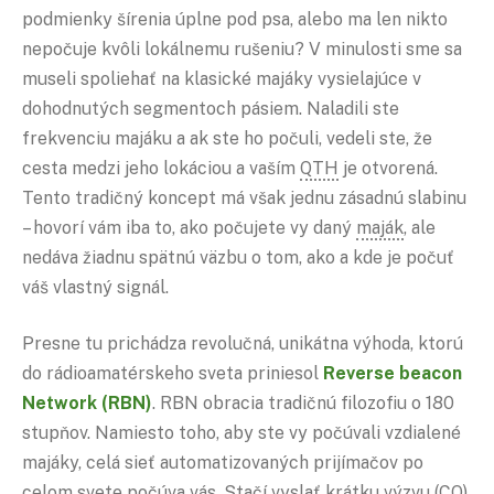
podmienky šírenia úplne pod psa, alebo ma len nikto
nepočuje kvôli lokálnemu rušeniu? V minulosti sme sa
museli spoliehať na klasické majáky vysielajúce v
dohodnutých segmentoch pásiem. Naladili ste
frekvenciu majáku a ak ste ho počuli, vedeli ste, že
cesta medzi jeho lokáciou a vaším
QTH
je otvorená.
Tento tradičný koncept má však jednu zásadnú slabinu
– hovorí vám iba to, ako počujete vy daný
maják
, ale
nedáva žiadnu spätnú väzbu o tom, ako a kde je počuť
váš vlastný signál.
Presne tu prichádza revolučná, unikátna výhoda, ktorú
do rádioamatérskeho sveta priniesol
Reverse beacon
Network (
RBN
)
. RBN obracia tradičnú filozofiu o 180
stupňov. Namiesto toho, aby ste vy počúvali vzdialené
majáky, celá sieť automatizovaných prijímačov po
celom svete počúva vás. Stačí vyslať krátku výzvu (
CQ
)