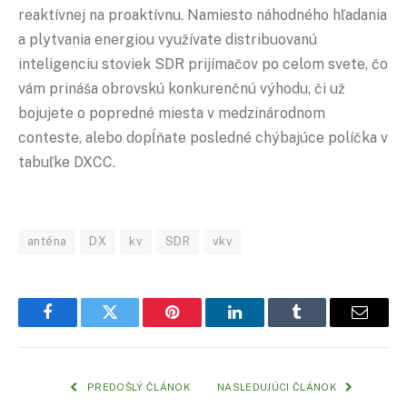
reaktívnej na proaktívnu. Namiesto náhodného hľadania
a plytvania energiou využívate distribuovanú
inteligenciu stoviek SDR prijímačov po celom svete, čo
vám prináša obrovskú konkurenčnú výhodu, či už
bojujete o popredné miesta v medzinárodnom
conteste, alebo dopĺňate posledné chýbajúce políčka v
tabuľke DXCC.
anténa
DX
kv
SDR
vkv
Facebook
Twitter
Pinterest
LinkedIn
Tumblr
Email
PREDOŠLÝ ČLÁNOK
NASLEDUJÚCI ČLÁNOK