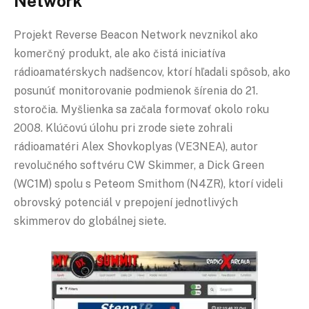
Network
Projekt Reverse Beacon Network nevznikol ako
komerčný produkt, ale ako čistá iniciatíva
rádioamatérskych nadšencov, ktorí hľadali spôsob, ako
posunúť monitorovanie podmienok šírenia do 21.
storočia. Myšlienka sa začala formovať okolo roku
2008. Klúčovú úlohu pri zrode siete zohrali
rádioamatéri Alex Shovkoplyas (VE3NEA), autor
revolučného softvéru CW Skimmer, a Dick Green
(WC1M) spolu s Peteom Smithom (N4ZR), ktorí videli
obrovský potenciál v prepojení jednotlivých
skimmerov do globálnej siete.