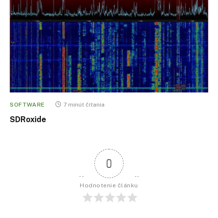
SOFTWARE
7 minút čítania
SDRoxide
0
Hodnotenie článku