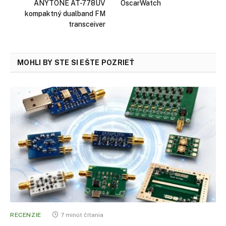
ANYTONE AT-778UV
OscarWatch
kompaktný dualband FM
transceiver
MOHLI BY STE SI EŠTE POZRIEŤ
RECENZIE
7 minút čítania