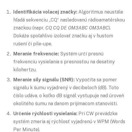
Identifikácia volacej značky:
Algoritmus neustále
hľadá sekvenciu „CQ“ nasledovanú rádioamatérskou
značkou (napr.
CQ CQ DE OM3ABC OM3ABC
).
Dokáže spoľahlivo izolovať značku aj v hustom
rušení či pile-upe.
Meranie frekvencie:
Systém určí presnú
frekvenciu vysielania s presnosťou na desatiny
kilohertzu.
Meranie sily signálu (SNR):
Vypočíta sa pomer
signálu k šumu vyjadrený v decibeloch (dB). Toto
číslo udáva, o koľko dB signál vystupuje nad úroveň
okolitého šumu na danom prijímacom stanovišti.
Určenie rýchlosti vysielania:
Pri CW prevádzke
systém zmeria aj rýchlosť vyjadrenú v WPM (Words
Per Minute).