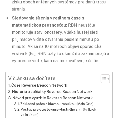
zisku oboch anténnych systémov pre danú trasu
šírenia.
Sledovanie šírenia v reálnom čase s
matematickou presnosťou:
RBN neustále
monitoruje stav ionosféry. Vďaka hustej sieti
prijímačov vidíte otváranie pásiem minútu po
minúte. Ak sa na 10 metroch objaví sporadická
vrstva E (Es), RBN uzly to okamžite zaznamenajú a
vy presne viete, kam nasmerovať svoje úsilie.
V článku sa dočítate
Čo je Reverse Beacon Network
História a začiatky Reverse Beacon Network
Návod pre využitie Reverse Beacon Network
Základná práca s hlavnou tabuľkou (Main Grid)
Postup pre otestovanie vlastného signálu (krok
za krokom)