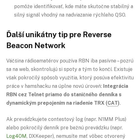
pomôže identifikovať, kde máte skutočne stabilný a
silný signál vhodný na nadviazanie rýchleho QSO.
Ďalší unikátny tip pre Reverse
Beacon Network
Väčšina rádioamatérov používa RBN iba pasívne – pozrú
sa na web, skontrolujú si spoty a tým to končí. Existuje
však pokročilý spôsob využitia, ktorý posúva efektivitu
práce v hamshacku na úplne novú úroveň:
Integrácia
RBN cez Telnet priamo do staničného denníka s
dynamickým prepojením na riadenie TRX (
CAT
)
.
Ak prevádzkujete contestový log (napr. N1MM Plus)
alebo pokročilý denník pre bežnú prevádzku (napr.
Log4OM
, DXKeeper), nemusíte mať vôbec otvorený