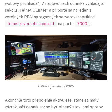
webový prehliadač. V nastaveniach denníka vyhľadajte
sekciu „Telnet Cluster“ a pripojte sa na jeden z
verejných RBN agregačných serverov (napríklad
telnet.reversebeacon.net
na porte
7000
).
OM0RX
hamshack
2025
Akonáhle toto prepojenie aktivujete, stane sa malý
zázrak. Váš denník začne byť plnený stovkami spotov