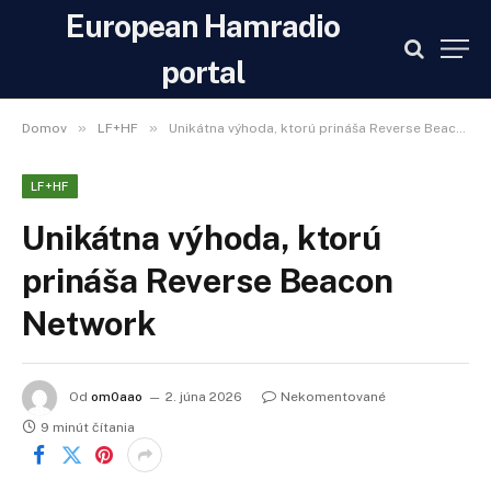
European Hamradio
portal
»
»
Domov
LF+HF
Unikátna výhoda, ktorú prináša Reverse Beacon Network
LF+HF
Unikátna výhoda, ktorú
prináša Reverse Beacon
Network
Od
om0aao
2. júna 2026
Nekomentované
9 minút čítania