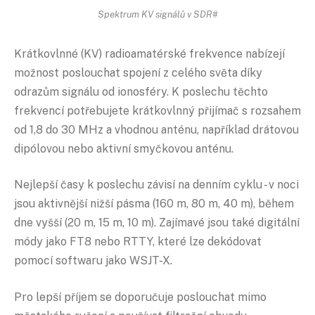
Spektrum KV signálů v SDR#
Krátkovlnné (KV) radioamatérské frekvence nabízejí
možnost poslouchat spojení z celého světa díky
odrazům signálu od ionosféry. K poslechu těchto
frekvencí potřebujete krátkovlnný přijímač s rozsahem
od 1,8 do 30 MHz a vhodnou anténu, například drátovou
dipólovou nebo aktivní smyčkovou anténu.
Nejlepší časy k poslechu závisí na denním cyklu - v noci
jsou aktivnější nižší pásma (160 m, 80 m, 40 m), během
dne vyšší (20 m, 15 m, 10 m). Zajímavé jsou také digitální
módy jako FT8 nebo RTTY, které lze dekódovat
pomocí softwaru jako WSJT-X.
Pro lepší příjem se doporučuje poslouchat mimo