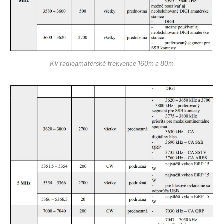
KV radioamatérské frekvence 160m a 80m