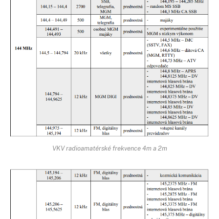
VKV radioamatérské frekvence 4m a 2m