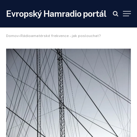
Evropský Hamradio portál
Domov»Rádioamatérské frekvence – jak poslouchat?