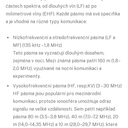
částech spektra, od dlouhých vln (LF) až po
milimetrové vlny (EHF). Každé pásmo má svá specifika
a je vhodné na různé typy komunikace:
Nízkofrekvenční a středofrekvenční pásma (LF a
MF) (135 kHz – 1,8 MHz)
Tato pásma se vyznačují dlouhým dosahem,
zejména v noci. Mezi známá pásma patří 160 m (1,8–
2,0 MHz), využívané na noční komunikaci a
experimenty.
Vysokofrekvenční pásma (HF, resp.KV) (3 – 30 MHz)
HF pásma jsou populární pro mezinárodní
komunikaci, protože ionosféra umožňuje odraz
signálu na velké vzdálenosti. Sem patří například
pásma 80 m (3,5–3,8 MHz), 40 m (7,0–7,2 MHz), 20
m (14,0–14,35 MHz) a 10 m (28,0–29,7 MHz), které