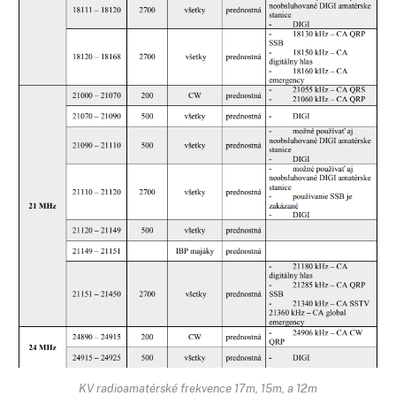
KV radioamatérské frekvence 17m, 15m, a 12m