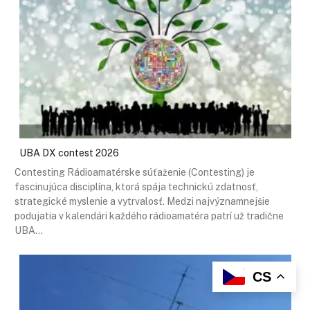
UBA DX contest 2026
Contesting Rádioamatérske súťaženie (Contesting) je
fascinujúca disciplína, ktorá spája technickú zdatnosť,
strategické myslenie a vytrvalosť. Medzi najvýznamnejšie
podujatia v kalendári každého rádioamatéra patrí už tradične
UBA…
CS