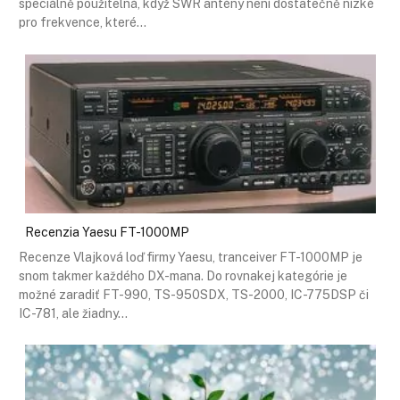
speciálně použitelná, když SWR antény není dostatečně nízké
pro frekvence, které…
Recenzia Yaesu FT-1000MP
Recenze Vlajková loď firmy Yaesu, tranceiver FT-1000MP je
snom takmer každého DX-mana. Do rovnakej kategórie je
možné zaradiť FT-990, TS-950SDX, TS-2000, IC-775DSP či
IC-781, ale žiadny…