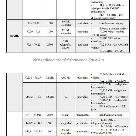
VKV radioamatérské frekvence 6m a 4m