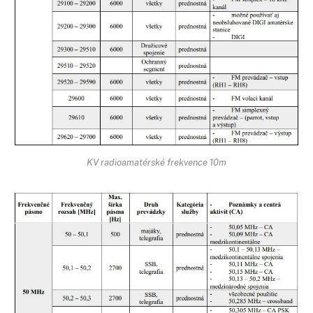
KV radioamatérské frekvence 10m