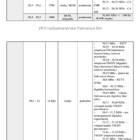
VKV radioamatérské frekvence 6m