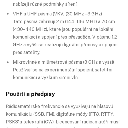
nabízejí různé podmínky šíření.
VHF a UHF pásma (VKV) (30 MHz – 3 GHz)
Tato pásma zahrnují 2 m (144–146 MHz) a 70 cm
(430–440 MHz), které jsou populární na lokální
komunikaci a spojení přes převaděče. V pásmu 1,2
GHz a vyšší se realizují digitální přenosy a spojení
přes satelity.
Mikrovlnné a milimetrové pásma (3 GHz a vyšší)
Používají se na experimentální spojení, satelitní
komunikaci a výzkum šíření vln.
Použití a předpisy
Rádioamatérske frekvencie sa využívajú na hlasovú
komunikáciu (SSB, FM), digitálne módy (FT8, RTTY,
PSK31a telegrafii (CW). Licencovaní radioamatéři musí