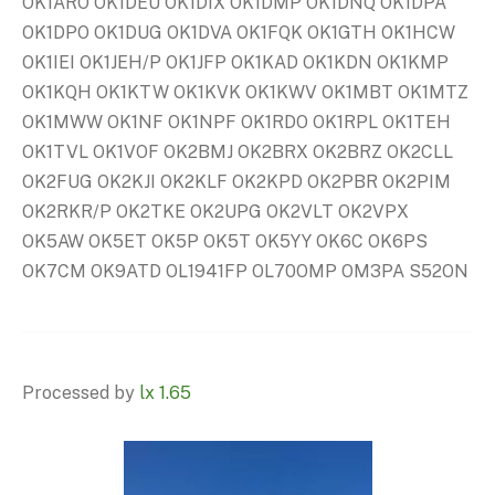
OK1ARO OK1DEU OK1DIX OK1DMP OK1DNQ OK1DPA
OK1DPO OK1DUG OK1DVA OK1FQK OK1GTH OK1HCW
OK1IEI OK1JEH/P OK1JFP OK1KAD OK1KDN OK1KMP
OK1KQH OK1KTW OK1KVK OK1KWV OK1MBT OK1MTZ
OK1MWW OK1NF OK1NPF OK1RDO OK1RPL OK1TEH
OK1TVL OK1VOF OK2BMJ OK2BRX OK2BRZ OK2CLL
OK2FUG OK2KJI OK2KLF OK2KPD OK2PBR OK2PIM
OK2RKR/P OK2TKE OK2UPG OK2VLT OK2VPX
OK5AW OK5ET OK5P OK5T OK5YY OK6C OK6PS
OK7CM OK9ATD OL1941FP OL70OMP OM3PA S52ON
Processed by
lx 1.65