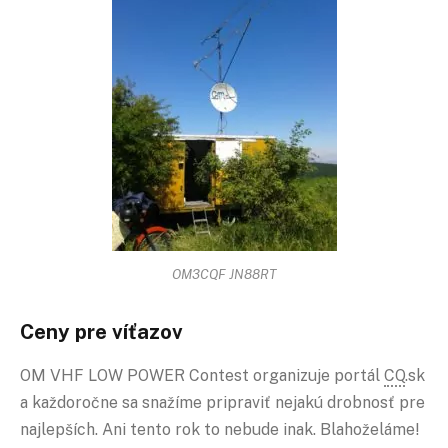
OM3CQF JN88RT
Ceny pre víťazov
OM VHF LOW POWER Contest organizuje portál
CQ
.sk
a každoročne sa snažíme pripraviť nejakú drobnosť pre
najlepších. Ani tento rok to nebude inak. Blahoželáme!