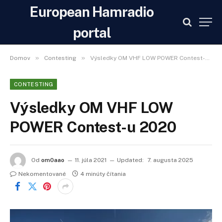
European Hamradio
portal
»
»
Domov
Contesting
Výsledky OM VHF LOW POWER Contest-u 2020
CONTESTING
Výsledky OM VHF LOW
POWER Contest-u 2020
Od
om0aao
11. júla 2021
Updated:
7. augusta 2025
Nekomentované
4 minúty čítania