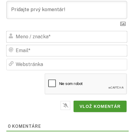
Men
/
zna
Ema
Web
0
KOMENTÁRE