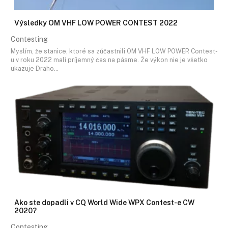
Výsledky OM VHF LOW POWER CONTEST 2022
Contesting
Myslím, že stanice, ktoré sa zúčastnili OM VHF LOW POWER Contest-
u v roku 2022 mali príjemný čas na pásme. Že výkon nie je všetko
ukazuje Draho…
Ako ste dopadli v CQ World Wide WPX Contest-e CW
2020?
Contesting