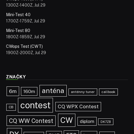
1300Z-1400Z, Jul 29
Mini-Test 40
1700Z-1759Z, Jul 29
Mini-Test 80
1800Z-1859Z, Jul 29
CWops Test (CWT)
1900Z-2000Z, Jul 29
ZNAČKY
anténa
6m
160m
anténny tuner
callbook
contest
CQ WPX Contest
CB
CW
CQ WW Contest
diplom
DK7ZB