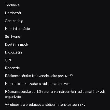
Technika
Hambazár
Contesting
Ham informácie
Software
Digitálne módy
DXbulletin
QRP
Recenzie
Rádioamatérske frekvencie – ako počúvať?
Hamradio – ako začať s rádioamatérstvom
Rádioamatérske portály a stránky národných rádioamatérskych
organizácií
Výrobcovia a predajcovia rádioamatérskej techniky