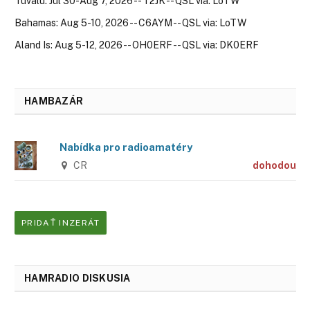
Tuvalu: Jul 30-Aug 7, 2026 -- T2JK -- QSL via: LoTW
Bahamas: Aug 5-10, 2026 -- C6AYM -- QSL via: LoTW
Aland Is: Aug 5-12, 2026 -- OH0ERF -- QSL via: DK0ERF
HAMBAZÁR
Nabídka pro radioamatéry
CR
dohodou
PRIDAŤ INZERÁT
HAMRADIO DISKUSIA