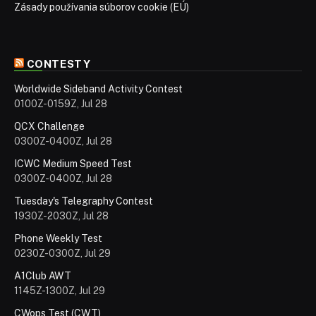
Zásady používania súborov cookie (EÚ)
CONTESTY
Worldwide Sideband Activity Contest
0100Z-0159Z, Jul 28
QCX Challenge
0300Z-0400Z, Jul 28
ICWC Medium Speed Test
0300Z-0400Z, Jul 28
Tuesday's Telegraphy Contest
1930Z-2030Z, Jul 28
Phone Weekly Test
0230Z-0300Z, Jul 29
A1Club AWT
1145Z-1300Z, Jul 29
CWops Test (CWT)