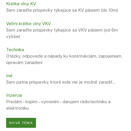
Krátke vlny KV
Sem zaraďte príspevky týkajúce sa KV pásiem (do 10m)
Veľmi krátke vlny VKV
Sem zaraďte príspevky týkajúce sa VKV pásiem (od 6m
vyššie)
Technika
Otázky, odpovede a nápady ku konštrukciám, zapojeniam,
úpravám zariadení
Iné
Sem patria príspevky, ktoré inde nie je možné zaradiť…
Inzercia
Predám – kúpim – vymením – darujem rádiotechniku a
elektroniku
NOVÁ TÉMA