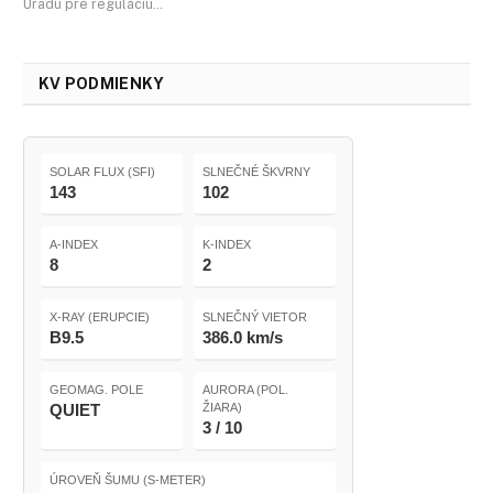
Úradu pre reguláciu…
KV PODMIENKY
SOLAR FLUX (SFI)
SLNEČNÉ ŠKVRNY
143
102
A-INDEX
K-INDEX
8
2
X-RAY (ERUPCIE)
SLNEČNÝ VIETOR
B9.5
386.0 km/s
GEOMAG. POLE
AURORA (POL.
QUIET
ŽIARA)
3 / 10
ÚROVEŇ ŠUMU (S-METER)