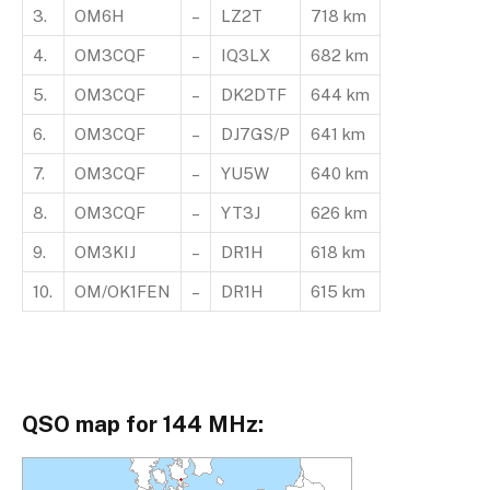
3.
OM6H
–
LZ2T
718 km
4.
OM3CQF
–
IQ3LX
682 km
5.
OM3CQF
–
DK2DTF
644 km
6.
OM3CQF
–
DJ7GS/P
641 km
7.
OM3CQF
–
YU5W
640 km
8.
OM3CQF
–
YT3J
626 km
9.
OM3KIJ
–
DR1H
618 km
10.
OM/OK1FEN
–
DR1H
615 km
QSO map for 144 MHz: