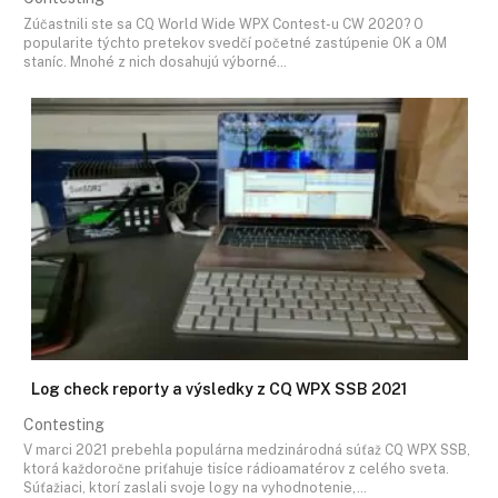
Zúčastnili ste sa CQ World Wide WPX Contest-u CW 2020? O
popularite týchto pretekov svedčí početné zastúpenie OK a OM
staníc. Mnohé z nich dosahujú výborné…
Log check reporty a výsledky z CQ WPX SSB 2021
Contesting
V marci 2021 prebehla populárna medzinárodná súťaž CQ WPX SSB,
ktorá každoročne priťahuje tisíce rádioamatérov z celého sveta.
Súťažiaci, ktorí zaslali svoje logy na vyhodnotenie,…