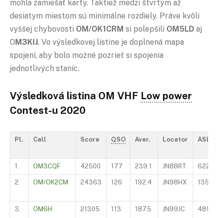
mohla zamiešať karty. Taktiež medzi štvrtým až
desiatym miestom sú minimálne rozdiely. Práve kvôli
vyššej chybovosti
OM/OK1CRM
si polepšili
OM5LD
aj
O
M3KIJ
. Vo výsledkovej listine je doplnená mapa
spojení, aby bolo možné pozrieť si spojenia
jednotlivých staníc.
Výsledková listina OM VHF
Low power
Contest-u 2020
Pl.
Call
Score
QSO
Aver.
Locator
ASL
1.
OM3CQF
42500
177
239.1
JN88RT
622
2.
OM/OK2CM
24363
126
192.4
JN98HX
1352
3.
OM6H
21305
113
187.5
JN99JC
4850