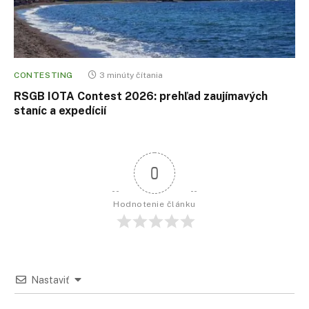
CONTESTING
3 minúty čítania
RSGB IOTA Contest 2026: prehľad zaujímavých
staníc a expedícií
0
Hodnotenie článku
Nastaviť