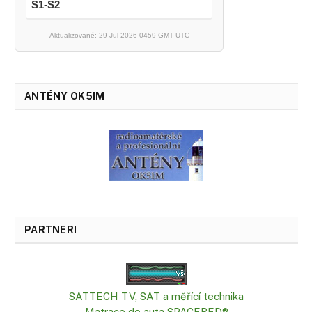
S1-S2
Aktualizované: 29 Jul 2026 0459 GMT UTC
ANTÉNY OK5IM
PARTNERI
SATTECH TV, SAT a měřící technika
Matrace do auta SPACEBED®