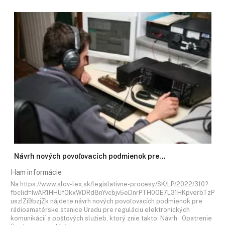
Návrh nových povoľovacích podmienok pre…
Ham informácie
Na https://www.slov-lex.sk/legislativne-procesy/SK/LP/2022/310?
fbclid=IwAR1HHUfOkxWDRd8nYvcbjv5eDnrPTH0OE7L31HKpverbTzP
uszIZi9bzjZk nájdete návrh nových povoľovacích podmienok pre
rádioamatérske stanice Úradu pre reguláciu elektronických
komunikácií a poštových služieb, ktorý znie takto: Návrh Opatrenie