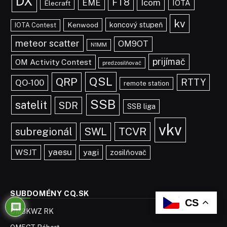
DX
FT8
EME
Icom
IOTA
Elecraft
kv
koncový stupeň
Kenwood
IOTA Contest
meteor scatter
OM9OT
N1MM
prijímač
OM Activity Contest
predzosilňovač
QSL
QRP
RTTY
QO-100
remote station
SSB
satelit
SDR
SSB liga
vkv
TCVR
subregionál
SWL
yaesu
WSJT
yagi
zosilňovač
SUBDOMÉNY CQ.SK
CS
OM3KWZ RK