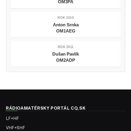
OM3PA
ROK 2010
Anton Srnka
OM1AEG
ROK 2011
Dušan Pavlík
OM2ADP
RÁDIOAMATÉRSKY PORTÁL CQ.SK
LF+HF
VHF+SHF