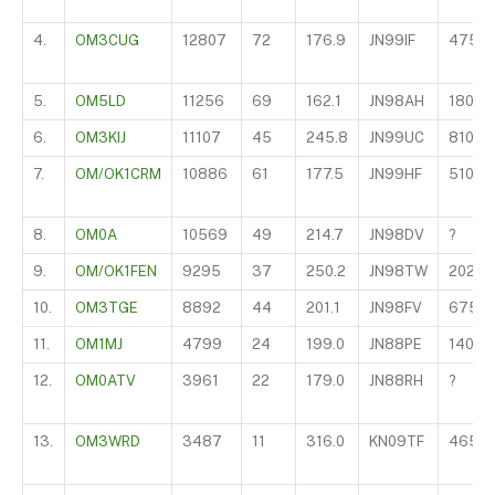
4.
OM3CUG
12807
72
176.9
JN99IF
475
5.
OM5LD
11256
69
162.1
JN98AH
180
6.
OM3KIJ
11107
45
245.8
JN99UC
810
7.
OM/OK1CRM
10886
61
177.5
JN99HF
510
8.
OM0A
10569
49
214.7
JN98DV
?
9.
OM/OK1FEN
9295
37
250.2
JN98TW
2025
10.
OM3TGE
8892
44
201.1
JN98FV
675
11.
OM1MJ
4799
24
199.0
JN88PE
140
12.
OM0ATV
3961
22
179.0
JN88RH
?
13.
OM3WRD
3487
11
316.0
KN09TF
465