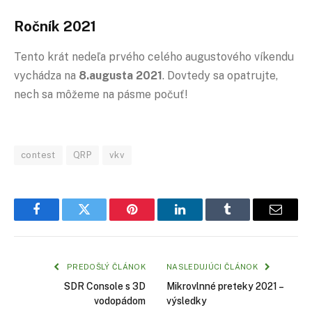
Ročník 2021
Tento krát nedeľa prvého celého augustového víkendu
vychádza na
8.augusta 2021
. Dovtedy sa opatrujte,
nech sa môžeme na pásme počuť!
contest
QRP
vkv
Facebook
Twitter
Pinterest
LinkedIn
Tumblr
Email
PREDOŠLÝ ČLÁNOK
NASLEDUJÚCI ČLÁNOK
SDR Console s 3D
Mikrovlnné preteky 2021 –
vodopádom
výsledky