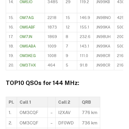
14.
OM6JO
3485
29
119.2
JN99KB
430
15.
OM7AG
2218
15
146.9
JN98NO
425
16.
OM6ABF
1873
12
155.1
JN99KA
500
17.
OM7JN
1869
8
232.6
JN98UH
200
18.
OM6ABA
1009
7
143.1
JN99KA
500
19.
OM3KEG
1008
9
111.0
JN98CR
216
20.
OM3THX
464
5
91.8
JN98CR
216
TOP10 QSOs for 144 MHz:
Pl.
Call 1
Call 2
QRB
1.
OM3CQF
–
I2XAV
776 km
2.
OM3CQF
–
DF0WD
736 km