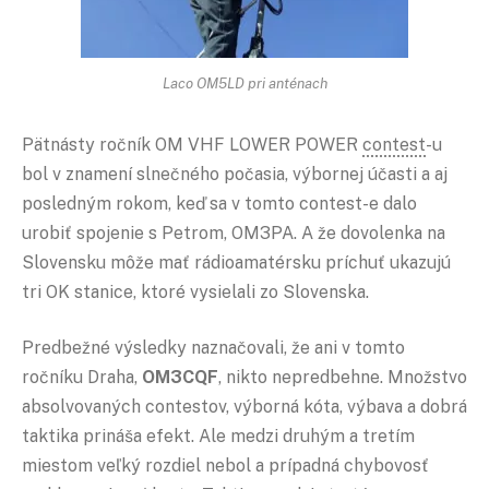
Laco OM5LD pri anténach
Pätnásty ročník OM VHF LOWER POWER
contest
-u
bol v znamení slnečného počasia, výbornej účasti a aj
posledným rokom, keď sa v tomto contest-e dalo
urobiť spojenie s Petrom, OM3PA. A že dovolenka na
Slovensku môže mať rádioamatérsku príchuť ukazujú
tri OK stanice, ktoré vysielali zo Slovenska.
Predbežné výsledky naznačovali, že ani v tomto
ročníku Draha,
OM3CQF
, nikto nepredbehne. Množstvo
absolvovaných contestov, výborná kóta, výbava a dobrá
taktika prináša efekt. Ale medzi druhým a tretím
miestom veľký rozdiel nebol a prípadná chybovosť