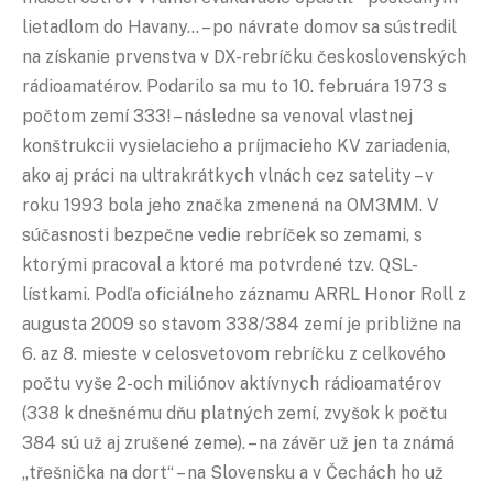
lietadlom do Havany… – po návrate domov sa sústredil
na získanie prvenstva v DX-rebríčku československých
rádioamatérov. Podarilo sa mu to 10. februára 1973 s
počtom zemí 333! – následne sa venoval vlastnej
konštrukcii vysielacieho a príjmacieho KV zariadenia,
ako aj práci na ultrakrátkych vlnách cez satelity – v
roku 1993 bola jeho značka zmenená na OM3MM. V
súčasnosti bezpečne vedie rebríček so zemami, s
ktorými pracoval a ktoré ma potvrdené tzv. QSL-
lístkami. Podľa oficiálneho záznamu ARRL Honor Roll z
augusta 2009 so stavom 338/384 zemí je približne na
6. az 8. mieste v celosvetovom rebríčku z celkového
počtu vyše 2-och miliónov aktívnych rádioamatérov
(338 k dnešnému dňu platných zemí, zvyšok k počtu
384 sú už aj zrušené zeme). – na závěr už jen ta známá
„třešnička na dort“ – na Slovensku a v Čechách ho už