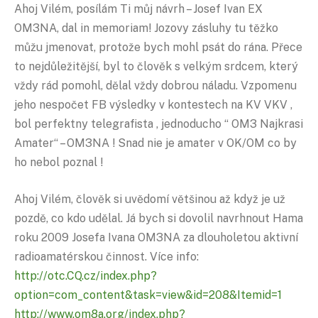
Ahoj Vilém, posílám Ti můj návrh – Josef Ivan EX
OM3NA, dal in memoriam! Jozovy zásluhy tu těžko
můžu jmenovat, protože bych mohl psát do rána. Přece
to nejdůležitější, byl to člověk s velkým srdcem, který
vždy rád pomohl, dělal vždy dobrou náladu. Vzpomenu
jeho nespočet FB výsledky v kontestech na KV VKV ,
bol perfektny telegrafista , jednoducho “ OM3 Najkrasi
Amater“ – OM3NA ! Snad nie je amater v OK/OM co by
ho nebol poznal !
Ahoj Vilém, člověk si uvědomí většinou až když je už
pozdě, co kdo udělal. Já bych si dovolil navrhnout Hama
roku 2009 Josefa Ivana OM3NA za dlouholetou aktivní
radioamatérskou činnost. Více info:
http://otc.CQ.cz/index.php?
option=com_content&task=view&id=208&Itemid=1
http://www.om8a.org/index.php?