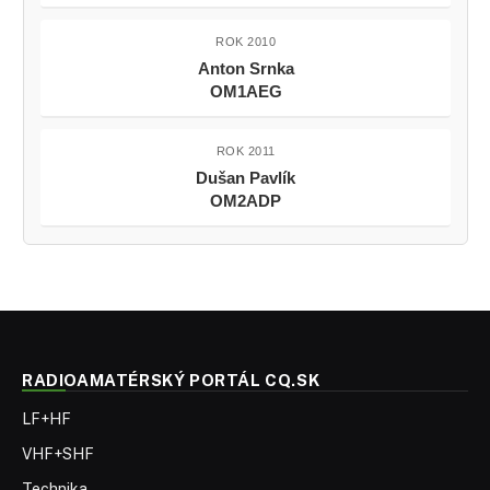
ROK 2010
Anton Srnka
OM1AEG
ROK 2011
Dušan Pavlík
OM2ADP
RADIOAMATÉRSKÝ PORTÁL CQ.SK
LF+HF
VHF+SHF
Technika