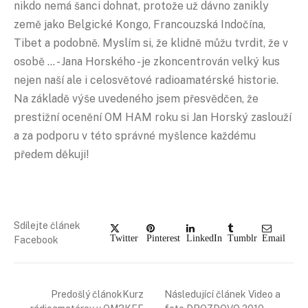
nikdo nemá šanci dohnat, protože už dávno zanikly
země jako Belgické Kongo, Francouzská Indočína,
Tibet a podobně. Myslím si, že klidně můžu tvrdit, že v
osobě … - Jana Horského - je zkoncentrován velký kus
nejen naší ale i celosvětové radioamatérské historie.
Na základě výše uvedeného jsem přesvědčen, že
prestižní ocenění OM HAM roku si Jan Horský zaslouží
a za podporu v této správné myšlence každému
předem děkuji!
Sdílejte článek
Twitter
Pinterest
LinkedIn
Tumblr
Email
Facebook
Predošlý článokKurz
Následující článek Video a