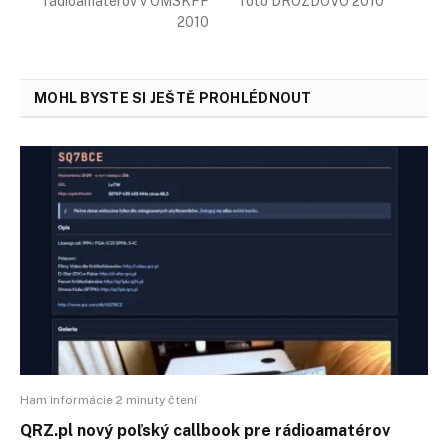
rádioamatérov v OM3KFF
foto DROZDOVO 2010
2010
MOHL BYSTE SI JEŠTĚ PROHLÉDNOUT
Ham informácie 2 minuty čtení
QRZ.pl nový poľský callbook pre rádioamatérov