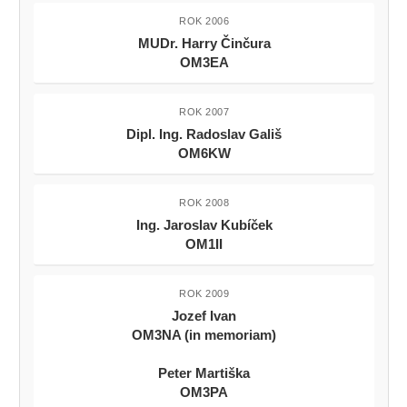
ROK 2006
MUDr. Harry Činčura
OM3EA
ROK 2007
Dipl. Ing. Radoslav Gališ
OM6KW
ROK 2008
Ing. Jaroslav Kubíček
OM1II
ROK 2009
Jozef Ivan
OM3NA (in memoriam)
Peter Martiška
OM3PA