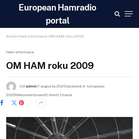
European Hamradio
portal
Domů»Ham informace»OM HAM roku 2009
Ham informace
OM HAM roku 2009
Od
admin
7. augusta 2020Updated:
4. listopadu
2025
Nekomentované5 minút čítania
Facebook
Twitter
Pinterest