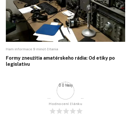
Ham informace 9 minút čítania
Formy zneužitia amatérskeho rádia: Od etiky po
legislatívu
0 0 hlasy
Hodnocení článku