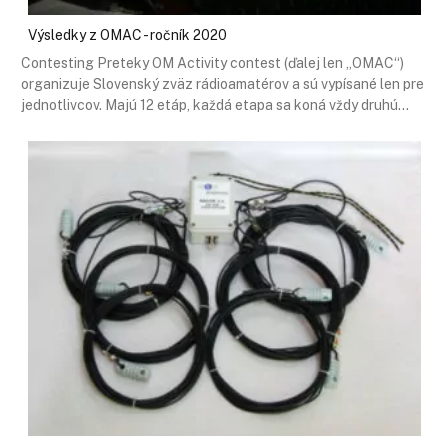
Výsledky z OMAC - ročník 2020
Contesting Preteky OM Activity contest (ďalej len „OMAC“)
organizuje Slovenský zväz rádioamatérov a sú vypísané len pre
jednotlivcov. Majú 12 etáp, každá etapa sa koná vždy druhú…