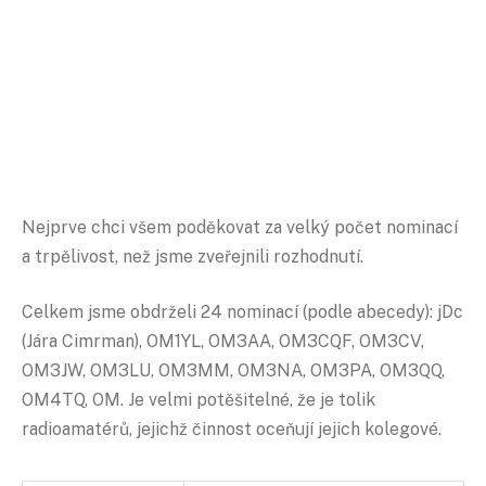
Nejprve chci všem poděkovat za velký počet nominací
a trpělivost, než jsme zveřejnili rozhodnutí.
Celkem jsme obdrželi 24 nominací (podle abecedy): jDc
(Jára Cimrman), OM1YL, OM3AA, OM3CQF, OM3CV,
OM3JW, OM3LU, OM3MM, OM3NA, OM3PA, OM3QQ,
OM4TQ, OM. Je velmi potěšitelné, že je tolik
radioamatérů, jejichž činnost oceňují jejich kolegové.