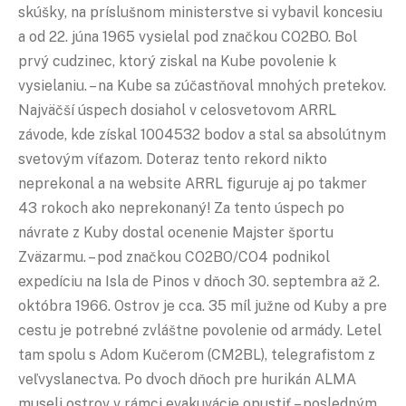
skúšky, na príslušnom ministerstve si vybavil koncesiu
a od 22. júna 1965 vysielal pod značkou CO2BO. Bol
prvý cudzinec, ktorý ziskal na Kube povolenie k
vysielaniu. – na Kube sa zúčastňoval mnohých pretekov.
Najväčší úspech dosiahol v celosvetovom ARRL
závode, kde získal 1004532 bodov a stal sa absolútnym
svetovým víťazom. Doteraz tento rekord nikto
neprekonal a na website ARRL figuruje aj po takmer
43 rokoch ako neprekonaný! Za tento úspech po
návrate z Kuby dostal ocenenie Majster športu
Zväzarmu. – pod značkou CO2BO/CO4 podnikol
expedíciu na Isla de Pinos v dňoch 30. septembra až 2.
októbra 1966. Ostrov je cca. 35 míl južne od Kuby a pre
cestu je potrebné zvláštne povolenie od armády. Letel
tam spolu s Adom Kučerom (CM2BL), telegrafistom z
veľvyslanectva. Po dvoch dňoch pre hurikán ALMA
museli ostrov v rámci evakuvácie opustiť – posledným