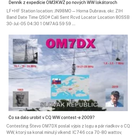
Denník z expedície OM3KWZ po nových WW lokátoroch
LF+HF Station location: JN98MO — Horna Dubrava, okr. ZIH
Band Date Time QSO# Call Sent Rcvd Locator Location 80SSB
30-Jul-05 04:30 1 OM7AG 59 59 …
Čo sa dalo urobiť v CQ WW contest-e 2009?
Contesting Števo OM7DX poslal výpis z logu a pár riadkov o CQ
WW, ktorý sa konal minulý víkend: IC746 cca 70-80 wattov,