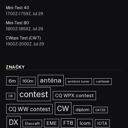
Mini-Test 40
1700Z-1759Z, Jul 29
Mini-Test 80
1800Z-1859Z, Jul 29
CWops Test (CWT)
1900Z-2000Z, Jul 29
ZNAČKY
anténa
6m
160m
anténní tuner
callbook
contest
CQ WPX contest
CB
CW
CQ WW contest
diplom
DK7ZB
DX
FT8
EME
Icom
IOTA
Elecraft