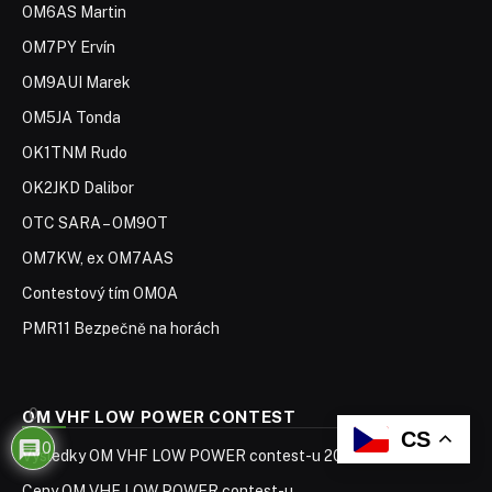
OM6AS Martin
OM7PY Ervín
OM9AUI Marek
OM5JA Tonda
OK1TNM Rudo
OK2JKD Dalibor
OTC SARA – OM9OT
OM7KW, ex OM7AAS
Contestový tím OM0A
PMR11 Bezpečně na horách
0
OM VHF LOW POWER CONTEST
CS
0
Výsledky OM VHF LOW POWER contest-u 2005
Ceny OM VHF LOW POWER contest-u