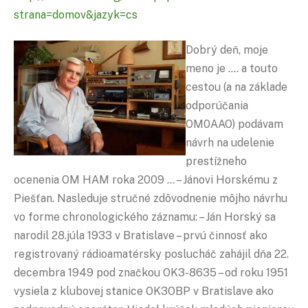
strana=domov&jazyk=cs
Dobrý deň, moje
meno je …. a touto
cestou (a na základe
odporúčania
OM0AAO) podávam
návrh na udelenie
prestížneho
ocenenia OM HAM roka 2009 … – Jánovi Horskému z
Piešťan. Nasleduje stručné zdôvodnenie môjho návrhu
vo forme chronologického záznamu: – Ján Horský sa
narodil 28.júla 1933 v Bratislave – prvú činnosť ako
registrovaný rádioamatérsky poslucháč zahájil dňa 22.
decembra 1949 pod značkou OK3-8635 – od roku 1951
vysiela z klubovej stanice OK3OBP v Bratislave ako