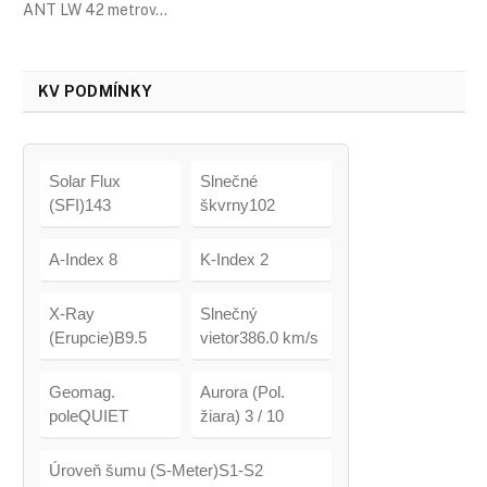
ANT LW 42 metrov…
KV PODMÍNKY
Solar Flux
Slnečné
(SFI)143
škvrny102
A-Index 8
K-Index 2
X-Ray
Slnečný
(Erupcie)B9.5
vietor386.0 km/s
Geomag.
Aurora (Pol.
poleQUIET
žiara) 3 / 10
Úroveň šumu (S-Meter)S1-S2