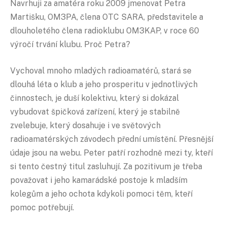
Navrhuji za amatéra roku 2009 jmenovat Petra
Martišku, OM3PA, člena OTC SARA, představitele a
dlouholetého člena radioklubu OM3KAP, v roce 60
výročí trvání klubu. Proč Petra?
Vychoval mnoho mladých radioamatérů, stará se
dlouhá léta o klub a jeho prosperitu v jednotlivých
činnostech, je duší kolektivu, který si dokázal
vybudovat špičková zařízení, který je stabilně
zvelebuje, který dosahuje i ve světových
radioamatérských závodech přední umístění. Přesnější
údaje jsou na webu. Peter patří rozhodně mezi ty, kteří
si tento čestný titul zasluhují. Za pozitivum je třeba
považovat i jeho kamarádské postoje k mladším
kolegům a jeho ochota kdykoli pomoci těm, kteří
pomoc potřebují.