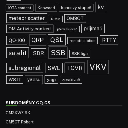
kv
koncový stupeň
Kenwood
IOTA contest
meteor scatter
OM9OT
N1MM
přijímač
OM Activity contest
předzesilovač
QSL
QRP
RTTY
QO-100
remote station
SSB
satelit
SDR
SSB liga
VKV
TCVR
subregionál
SWL
yaesu
WSJT
yagi
zesilovač
SUBDOMÉNY CQ.CS
OM3KWZ RK
OM5GT Róbert