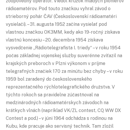
zodpovedný operátor. Viedol krúžok mladých pionierov
rádioamatérov. Pod touto značkou vyhral závod o
strieborný pohár ČAV (Československí rádioamatéri
vysielači). – 31. augusta 1952 začína vysielať pod
vlastnou značkou OK3MM, kedy ako 19-ročný získava
vlastnú koncesiu – 20. decembra 1954 získava
vysvedčenie „Rádiotelegrafista I. triedy“ – v roku 1954
počas základnej vojenskej služby suverénne zvíťazil na
krajských preboroch v Plzni výkonom v príjme
telegrafných značiek 170 za minútu bez chyby – v roku
1959 bol zaradený do československého
reprezentačného rýchlotelegrafického družstva. V
týchto rokoch sa pravidelne zúčastňoval na
medzinárodných rádioamatérskych závodoch na
krátkych vlnách (napríklad VK/ZL contest, CQ WW DX
Contest a pod.) – v júni 1964 odchádza s rodinou na
Kubu, kde pracuje ako servisný technik. Tam zložil