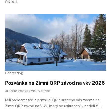
OK1AIJ…
Contesting
Pozvánka na Zimní QRP závod na vkv 2026
31. ledna 202603 minúty čítania
Milí radioamatéři a příznivci QRP, srdečně vás zveme na
Zimní QRP závod na VKV, který se uskuteční v neděli 8.…