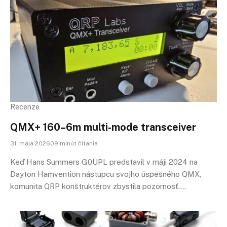
Recenze
QMX+ 160–6m multi-mode transceiver
31. mája 202609 minút čítania
Keď Hans Summers G0UPL predstavil v máji 2024 na
Dayton Hamvention nástupcu svojho úspešného QMX,
komunita QRP konštruktérov zbystila pozornosť.…