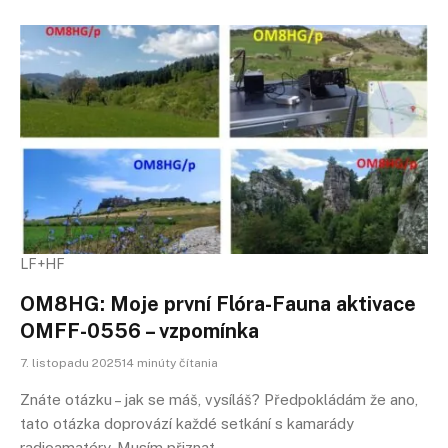
LF+HF
OM8HG: Moje první Flóra-Fauna aktivace
OMFF-0556 – vzpomínka
7. listopadu 202514 minúty čítania
Znáte otázku – jak se máš, vysíláš? Předpokládám že ano,
tato otázka doprovází každé setkání s kamarády
radioamatéry. Musím přiznat…