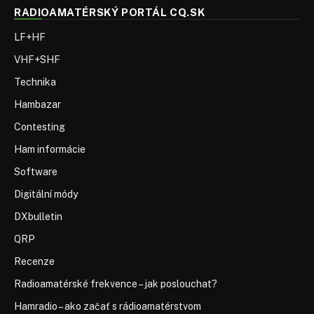
RADIOAMATÉRSKÝ PORTÁL CQ.SK
LF+HF
VHF+SHF
Technika
Hambazar
Contesting
Ham informácie
Software
Digitální módy
DXbulletin
QRP
Recenze
Radioamatérské frekvence – jak poslouchat?
Hamradio – ako začať s rádioamatérstvom