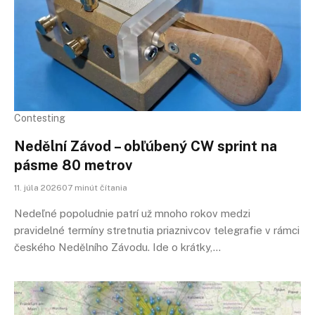
Contesting
Nedělní Závod – obľúbený CW sprint na
pásme 80 metrov
11. júla 202607 minút čítania
Nedeľné popoludnie patrí už mnoho rokov medzi
pravidelné termíny stretnutia priaznivcov telegrafie v rámci
českého Nedělního Závodu. Ide o krátky,…