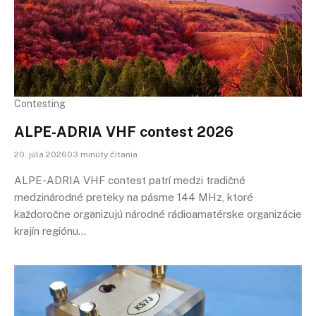
Contesting
ALPE-ADRIA VHF contest 2026
20. júla 202603 minúty čítania
ALPE-ADRIA VHF contest patrí medzi tradičné
medzinárodné preteky na pásme 144 MHz, ktoré
každoročne organizujú národné rádioamatérske organizácie
krajín regiónu…