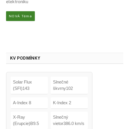
elektroniku
NOVÁ Téma
KV PODMÍNKY
Solar Flux
Slnečné
(SFI)143
škvrny102
A-Index 8
K-Index 2
X-Ray
Slnečný
(Erupcie)B9.5
vietor386.0 km/s