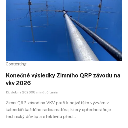
Contesting
Konečné výsledky Zimního QRP závodu na
vkv 2026
15. dubna 202608 minút čítania
Zimní QRP závod na VKV patří k největším výzvám v
kalendáři každého radioamatéra, který upřednostňuje
technický důvtip a efektivitu před…