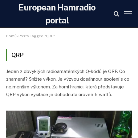
European Hamradio
portal
Domů»Posts Tagged "QRP"
QRP
Jeden z obvyklých radioamatérských Q-kódů je QRP. Co
znamená? Snižte výkon. Je výzvou dosáhnout spojení s co
nejmenším výkonem. Za horní hranici, která představuje
QRP výkon vysílače je dohodnuta úroveň 5 wattů.