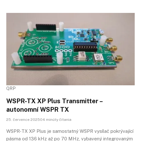
QRP
WSPR‑TX XP Plus Transmitter –
autonomní WSPR TX
25. července 202504 minúty čítania
WSPR‑TX XP Plus je samostatný WSPR vysílač pokrývající
pásma od 136 kHz až po 70 MHz, vybavený integrovaným