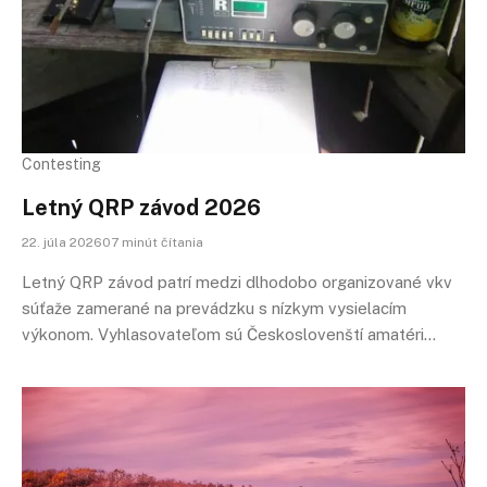
Contesting
Letný QRP závod 2026
22. júla 202607 minút čítania
Letný QRP závod patrí medzi dlhodobo organizované vkv
súťaže zamerané na prevádzku s nízkym vysielacím
výkonom. Vyhlasovateľom sú Českoslovenští amatéri…