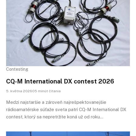
Contesting
CQ-M International DX contest 2026
5. května 202605 minút čítania
Medzi najstaršie a zároveň najrešpektovanejšie
rádioamatérske súťaže sveta patrí CQ-M International DX
contest, ktorý sa nepretržite koná už od roku…