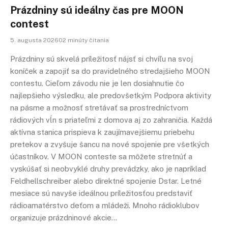
Prázdniny sú ideálny čas pre MOON
contest
5. augusta 202602 minúty čítania
Prázdniny sú skvelá príležitosť nájsť si chvíľu na svoj
koníček a zapojiť sa do pravidelného stredajšieho MOON
contestu. Cieľom závodu nie je len dosiahnutie čo
najlepšieho výsledku, ale predovšetkým Podpora aktivity
na pásme a možnosť stretávať sa prostredníctvom
rádiových vĺn s priateľmi z domova aj zo zahraničia. Každá
aktívna stanica prispieva k zaujímavejšiemu priebehu
pretekov a zvyšuje šancu na nové spojenie pre všetkých
účastníkov. V MOON conteste sa môžete stretnúť a
vyskúšať si neobvyklé druhy prevádzky, ako je napríklad
Feldhellschreiber alebo direktné spojenie Dstar. Letné
mesiace sú navyše ideálnou príležitosťou predstaviť
rádioamatérstvo deťom a mládeži. Mnoho rádioklubov
organizuje prázdninové akcie…