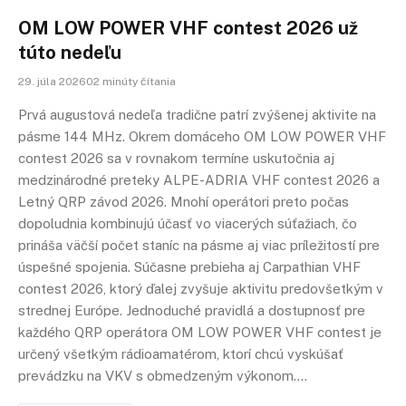
OM LOW POWER VHF contest 2026 už
túto nedeľu
29. júla 202602 minúty čítania
Prvá augustová nedeľa tradične patrí zvýšenej aktivite na
pásme 144 MHz. Okrem domáceho OM LOW POWER VHF
contest 2026 sa v rovnakom termíne uskutočnia aj
medzinárodné preteky ALPE-ADRIA VHF contest 2026 a
Letný QRP závod 2026. Mnohí operátori preto počas
dopoludnia kombinujú účasť vo viacerých súťažiach, čo
prináša väčší počet staníc na pásme aj viac príležitostí pre
úspešné spojenia. Súčasne prebieha aj Carpathian VHF
contest 2026, ktorý ďalej zvyšuje aktivitu predovšetkým v
strednej Európe. Jednoduché pravidlá a dostupnosť pre
každého QRP operátora OM LOW POWER VHF contest je
určený všetkým rádioamatérom, ktorí chcú vyskúšať
prevádzku na VKV s obmedzeným výkonom.…