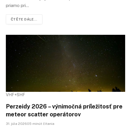
priamo pri…
ČTĚTE DÁLE...
VHF+SHF
Perzeidy 2026 – výnimočná príležitosť pre
meteor scatter operátorov
31. júla 202605 minút čítania