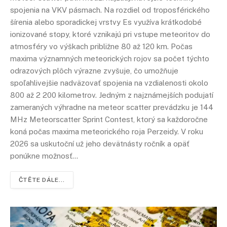
spojenia na VKV pásmach. Na rozdiel od troposférického
šírenia alebo sporadickej vrstvy Es využíva krátkodobé
ionizované stopy, ktoré vznikajú pri vstupe meteoritov do
atmosféry vo výškach približne 80 až 120 km. Počas
maxima významných meteorických rojov sa počet týchto
odrazových plôch výrazne zvyšuje, čo umožňuje
spoľahlivejšie nadväzovať spojenia na vzdialenosti okolo
800 až 2 200 kilometrov. Jedným z najznámejších podujatí
zameraných výhradne na meteor scatter prevádzku je 144
MHz Meteorscatter Sprint Contest, ktorý sa každoročne
koná počas maxima meteorického roja Perzeidy. V roku
2026 sa uskutoční už jeho devätnásty ročník a opäť
ponúkne možnosť…
ČTĚTE DÁLE...