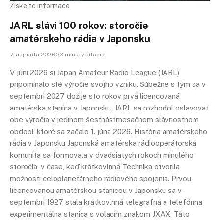
Získejte informace
JARL slávi 100 rokov: storočie
amatérskeho rádia v Japonsku
7. augusta 202603 minúty čítania
V júni 2026 si Japan Amateur Radio League (JARL)
pripomínalo sté výročie svojho vzniku. Súbežne s tým sa v
septembri 2027 dožije sto rokov prvá licencovaná
amatérska stanica v Japonsku. JARL sa rozhodol oslavovať
obe výročia v jedinom šestnásťmesačnom slávnostnom
období, ktoré sa začalo 1. júna 2026. História amatérskeho
rádia v Japonsku Japonská amatérska rádiooperátorská
komunita sa formovala v dvadsiatych rokoch minulého
storočia, v čase, keď krátkovlnná Technika otvorila
možnosti celoplanetárneho rádiového spojenia. Prvou
licencovanou amatérskou stanicou v Japonsku sa v
septembri 1927 stala krátkovlnná telegrafná a telefónna
experimentálna stanica s volacím znakom JXAX. Táto