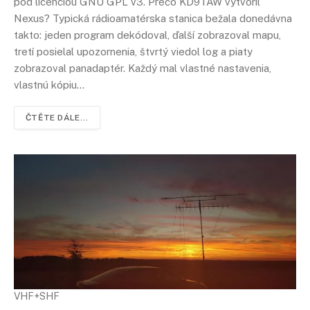
pod licenciou GNU GPL v3. Prečo KD9TAW vytvoril
Nexus? Typická rádioamatérska stanica bežala donedávna
takto: jeden program dekódoval, ďalší zobrazoval mapu,
tretí posielal upozornenia, štvrtý viedol log a piaty
zobrazoval panadaptér. Každý mal vlastné nastavenia,
vlastnú kópiu…
ČTĚTE DÁLE...
VHF+SHF