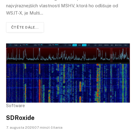
najvýraznejších vlastností MSHV, ktorá ho odlišuje od
WSJT-X, je Multi…
ČTĚTE DÁLE...
Software
SDRoxide
7. augusta 202607 minút čítania