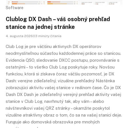
Software
Clublog DX Dash – váš osobný prehľad
stanice na jednej stránke
4. augusta 202603 minúty čítania
Club Log je pre väčšinu aktívnych DX operátorov
neodmysliteľnou súčasťou každodennej práce so stanicou.
Evidencia QSO, sledovanie DXCC postupu, porovnávanie s
ostatnými – to všetko Club Log poskytuje roky. Novšou
funkciou, ktorá si získava čoraz väčšiu pozornosť, je DX
Dash: verejne zdieľateľný, vizuálne prehľadný Nástěnka
zobrazujúci aktivitu vašej stanice v reálnom čase. Čo je DX
Dash DX Dash je zdieľateľný verejný prehľad aktivity vašej
stanice v Club Log, navrhnutý tak, aby vám – alebo
návštevníkovi vašej QRZ stránky – okamžite poskytol
vizuálne atraktívny obraz o tom, čo sa na vašej stanici deje.
Funguje ako domovská obrazovka pre mnohých