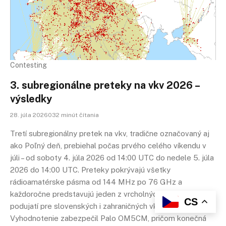
Contesting
3. subregionálne preteky na vkv 2026 –
výsledky
28. júla 2026032 minút čítania
Tretí subregionálny pretek na vkv, tradične označovaný aj
ako Poľný deň, prebiehal počas prvého celého víkendu v
júli – od soboty 4. júla 2026 od 14:00 UTC do nedele 5. júla
2026 do 14:00 UTC. Preteky pokrývajú všetky
rádioamatérske pásma od 144 MHz po 76 GHz a
každoročne predstavujú jeden z vrcholných letných
CS
podujatí pre slovenských i zahraničných vkv operátorov.
Vyhodnotenie zabezpečil Palo OM5CM, pričom konečná