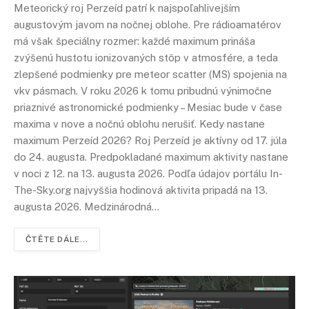
Meteorický roj Perzeíd patrí k najspoľahlivejším
augustovým javom na nočnej oblohe. Pre rádioamatérov
má však špeciálny rozmer: každé maximum prináša
zvýšenú hustotu ionizovaných stôp v atmosfére, a teda
zlepšené podmienky pre meteor scatter (MS) spojenia na
vkv pásmach. V roku 2026 k tomu pribudnú výnimočne
priaznivé astronomické podmienky – Mesiac bude v čase
maxima v nove a nočnú oblohu nerušiť. Kedy nastane
maximum Perzeíd 2026? Roj Perzeíd je aktívny od 17. júla
do 24. augusta. Predpokladané maximum aktivity nastane
v noci z 12. na 13. augusta 2026. Podľa údajov portálu In-
The-Sky.org najvyššia hodinová aktivita pripadá na 13.
augusta 2026. Medzinárodná…
ČTĚTE DÁLE...