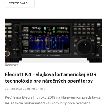
ČTĚTE DÁLE...
Recenze
Elecraft K4 – vlajková loď americkej SDR
technológie pre náročných operátorov
29. júla 202609 minút čítania
Keď firma Elecraft v roku 2019 na Hamvention predstavila
K4, reakcia rádioamatérskej komunity bola okamžitá.