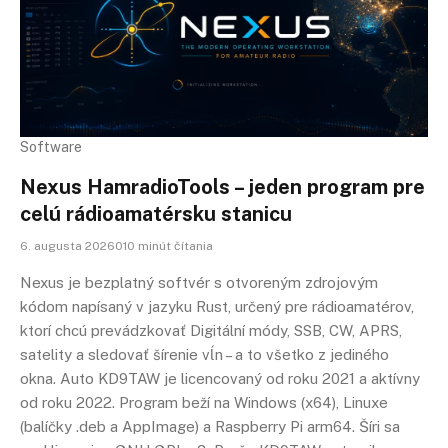
Software
Nexus HamradioTools – jeden program pre
celú rádioamatérsku stanicu
6. augusta 2026010 minút čítania
Nexus je bezplatný softvér s otvoreným zdrojovým
kódom napísaný v jazyku Rust, určený pre rádioamatérov,
ktorí chcú prevádzkovať Digitální módy, SSB, CW, APRS,
satelity a sledovať šírenie vĺn – a to všetko z jediného
okna. Auto KD9TAW je licencovaný od roku 2021 a aktívny
od roku 2022. Program beží na Windows (x64), Linuxe
(balíčky .deb a AppImage) a Raspberry Pi arm64. Šíri sa