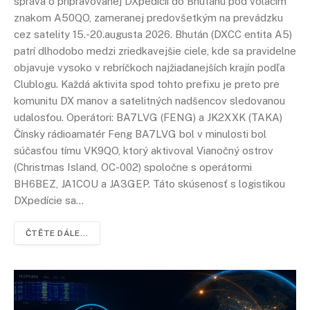
správa o pripravovanej DXpedícii do Bhutánu pod volacím
znakom A50QO, zameranej predovšetkým na prevádzku
cez satelity 15.-20.augusta 2026. Bhután (DXCC entita A5)
patrí dlhodobo medzi zriedkavejšie ciele, kde sa pravidelne
objavuje vysoko v rebríčkoch najžiadanejších krajín podľa
Clublogu. Každá aktivita spod tohto prefixu je preto pre
komunitu DX manov a satelitných nadšencov sledovanou
udalosťou. Operátori: BA7LVG (FENG) a JK2XXK (TAKA)
Čínsky rádioamatér Feng BA7LVG bol v minulosti bol
súčasťou tímu VK9QO, ktorý aktivoval Vianočný ostrov
(Christmas Island, OC-002) spoločne s operátormi
BH6BEZ, JA1COU a JA3GEP. Táto skúsenosť s logistikou
DXpedície sa…
ČTĚTE DÁLE...