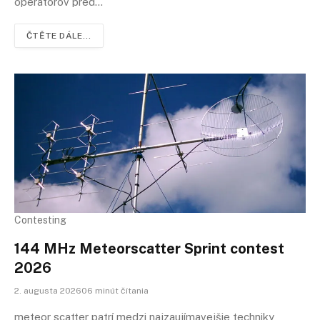
operátorov pred…
ČTĚTE DÁLE...
Contesting
144 MHz Meteorscatter Sprint contest
2026
2. augusta 202606 minút čítania
meteor scatter patrí medzi najzaujímavejšie techniky