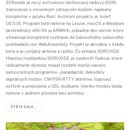
SDRoxide je nový softvérovo definovaný rádiový (SDR)
transceiver s otvoreným zdrojovým kódom, napísaný
kompletne v jazyku Rust. Autorom projektu je Josef,
OE3JJS. Program beží natívne na Linuxe, macOS a Windows
(architektúry x86-64 aj ARM64), prípadne ako server, ktorý
streamuje kompletné rozhranie do ľubovoľného webového
prehliadača cez WebAssembly. Projekt je aktuálne v štádiu
beta a je vyvíjaný aktívne a rýchlo. Čo prináša SDROXIDE
Hlavnou myšlienkou SDROXIDE je zjednotiť funkcie, ktoré
rádioamatér doteraz musel rozdeliť medzi viacero
samostatných programov – panadaptér, dekodéry
digitálnych módov, CW/PSK/RTTY skimmer, logovací
softvér a prepojenia s QSL službami. Všetky moduly bežia
natívne v jednom procese bez potreby…
ČTĚTE DÁLE...