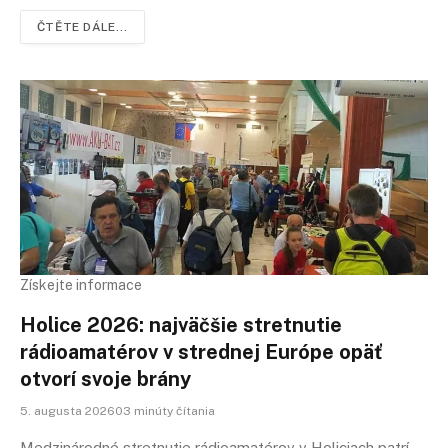
ČTĚTE DÁLE...
Získejte informace
Holice 2026: najväčšie stretnutie
rádioamatérov v strednej Európe opäť
otvorí svoje brány
5. augusta 202603 minúty čítania
Medzinárodné stretnutie rádioamatérov v Holiciach patrí