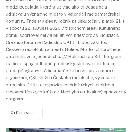
medzi podujatia, ktoré si už viac ako tri desaťročia
udržiavajú významné miesto v kalendári rádioamatérskej
komunity. Tridsiaty šiesty ročník sa uskutoční v piatok 21. a
v sobotu 22. augusta 2026 v tradičnom areáli Kultúrneho
domu, športovej haly a priľahlých priestorov v Holiciach.
Organizátorom je Radioklub OK1KHL pod záštitou
Českého rádioklubu a mesta Holice. Motto tohtoročného
stretnutia znie jednoducho: „V Holiciach po 36.“ Program
tradične spája odborné prednášky, klubové stretnutia,
predajnú výstavu, rádioamatérsku burzu, prezentácie
organizácií, QSL službu Českého rádioklubu, vysielacie
stredisko OK5H aj expozíciu mládežníckych elektro a
rádioamatérskych krúžkov. Nechýba ani kvalitný sprievodný
program…
ČTĚTE DÁLE...