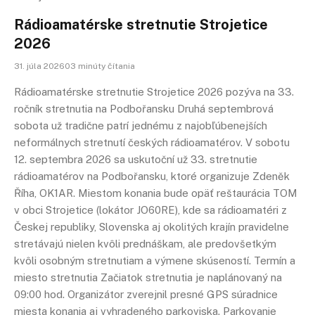
Rádioamatérske stretnutie Strojetice
2026
31. júla 202603 minúty čítania
Rádioamatérske stretnutie Strojetice 2026 pozýva na 33.
ročník stretnutia na Podbořansku Druhá septembrová
sobota už tradične patrí jednému z najobľúbenejších
neformálnych stretnutí českých rádioamatérov. V sobotu
12. septembra 2026 sa uskutoční už 33. stretnutie
rádioamatérov na Podbořansku, ktoré organizuje Zdeněk
Říha, OK1AR. Miestom konania bude opäť reštaurácia TOM
v obci Strojetice (lokátor JO60RE), kde sa rádioamatéri z
Českej republiky, Slovenska aj okolitých krajín pravidelne
stretávajú nielen kvôli prednáškam, ale predovšetkým
kvôli osobným stretnutiam a výmene skúseností. Termín a
miesto stretnutia Začiatok stretnutia je naplánovaný na
09:00 hod. Organizátor zverejnil presné GPS súradnice
miesta konania aj vyhradeného parkoviska. Parkovanie