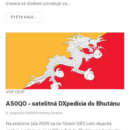
stanica sa dodnes považuje za…
ČTĚTE DÁLE...
VHF+SHF
A50QO – satelitná DXpedícia do Bhutánu
6. augusta 202604 minúty čítania
Na prelome júla 2026 sa na fórach QRZ.com objavila