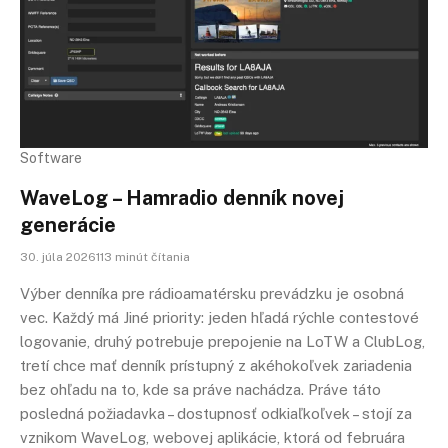
Software
WaveLog – Hamradio denník novej
generácie
30. júla 2026113 minút čítania
Výber denníka pre rádioamatérsku prevádzku je osobná
vec. Každý má Jiné priority: jeden hľadá rýchle contestové
logovanie, druhý potrebuje prepojenie na LoTW a ClubLog,
tretí chce mať denník prístupný z akéhokoľvek zariadenia
bez ohľadu na to, kde sa práve nachádza. Práve táto
posledná požiadavka – dostupnosť odkiaľkoľvek – stojí za
vznikom WaveLog, webovej aplikácie, ktorá od februára