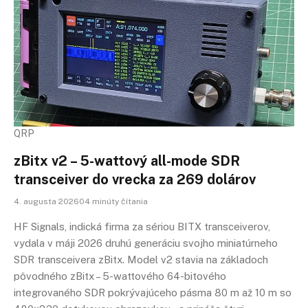
QRP
zBitx v2 – 5-wattový all-mode SDR
transceiver do vrecka za 269 dolárov
4. augusta 202604 minúty čítania
HF Signals, indická firma za sériou BITX transceiverov,
vydala v máji 2026 druhú generáciu svojho miniatúrneho
SDR transceivera zBitx. Model v2 stavia na základoch
pôvodného zBitx – 5-wattového 64-bitového
integrovaného SDR pokrývajúceho pásma 80 m až 10 m so