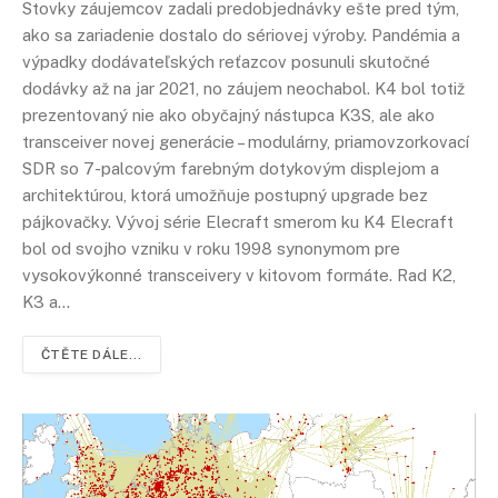
Stovky záujemcov zadali predobjednávky ešte pred tým,
ako sa zariadenie dostalo do sériovej výroby. Pandémia a
výpadky dodávateľských reťazcov posunuli skutočné
dodávky až na jar 2021, no záujem neochabol. K4 bol totiž
prezentovaný nie ako obyčajný nástupca K3S, ale ako
transceiver novej generácie – modulárny, priamovzorkovací
SDR so 7-palcovým farebným dotykovým displejom a
architektúrou, ktorá umožňuje postupný upgrade bez
pájkovačky. Vývoj série Elecraft smerom ku K4 Elecraft
bol od svojho vzniku v roku 1998 synonymom pre
vysokovýkonné transceivery v kitovom formáte. Rad K2,
K3 a…
ČTĚTE DÁLE...