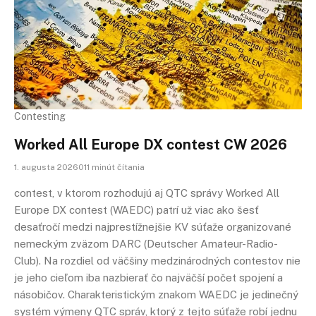
Contesting
Worked All Europe DX contest CW 2026
1. augusta 2026011 minút čítania
contest, v ktorom rozhodujú aj QTC správy Worked All
Europe DX contest (WAEDC) patrí už viac ako šesť
desaťročí medzi najprestížnejšie KV súťaže organizované
nemeckým zväzom DARC (Deutscher Amateur-Radio-
Club). Na rozdiel od väčšiny medzinárodných contestov nie
je jeho cieľom iba nazbierať čo najväčší počet spojení a
násobičov. Charakteristickým znakom WAEDC je jedinečný
systém výmeny QTC správ, ktorý z tejto súťaže robí jednu