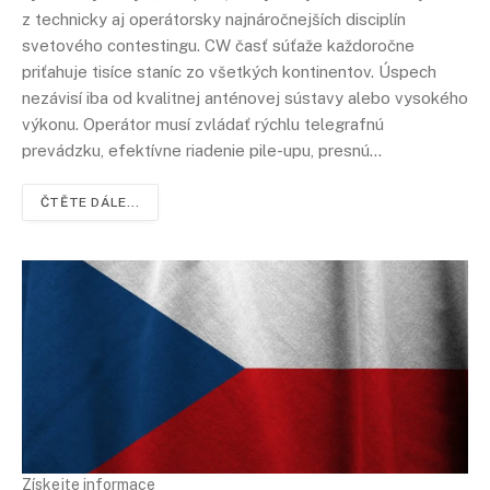
z technicky aj operátorsky najnáročnejších disciplín
svetového contestingu. CW časť súťaže každoročne
priťahuje tisíce staníc zo všetkých kontinentov. Úspech
nezávisí iba od kvalitnej anténovej sústavy alebo vysokého
výkonu. Operátor musí zvládať rýchlu telegrafnú
prevádzku, efektívne riadenie pile-upu, presnú…
ČTĚTE DÁLE...
Získejte informace