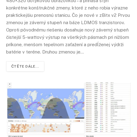
480×320 dotykovou obrazovkou – a prináša štyri
konkrétne konštrukčné zmeny, ktoré z neho robia výrazne
praktickejšiu prenosnú stanicu. Čo je nové v zBitx v2 Prvou
zmenou je záverný stupeň na báze LDMOS tranzistorov.
Oproti pôvodnému riešeniu dosahuje nový záverný stupeň
čistejší 5-wattový výstup na všetkých pásmach pri nižšom
príkone, menšom tepelnom zaťažení a predĺženej výdrži
batérie v teréne. Druhou zmenou je…
ČTĚTE DÁLE...