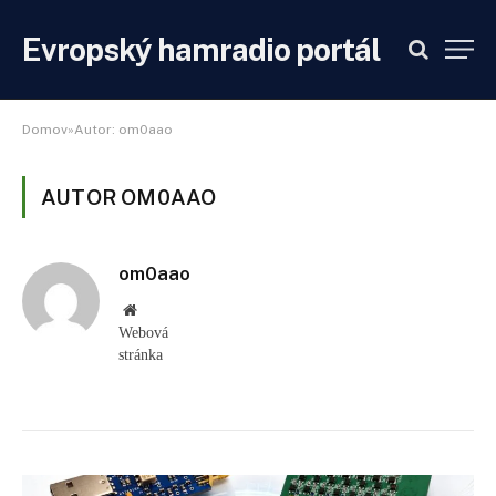
Evropský hamradio portál
Domov»Autor: om0aao
AUTOR OM0AAO
om0aao
Webová
stránka