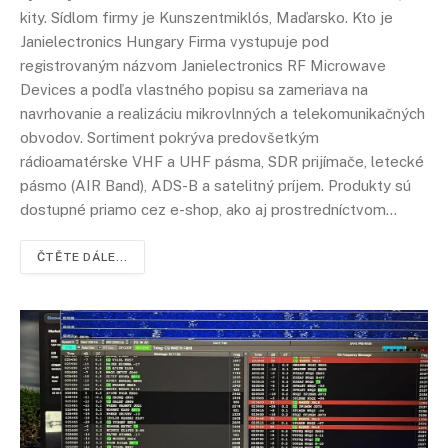
kity. Sídlom firmy je Kunszentmiklós, Maďarsko. Kto je
Janielectronics Hungary Firma vystupuje pod
registrovaným názvom Janielectronics RF Microwave
Devices a podľa vlastného popisu sa zameriava na
navrhovanie a realizáciu mikrovlnných a telekomunikačných
obvodov. Sortiment pokrýva predovšetkým
rádioamatérske VHF a UHF pásma, SDR prijímače, letecké
pásmo (AIR Band), ADS-B a satelitný príjem. Produkty sú
dostupné priamo cez e-shop, ako aj prostredníctvom…
ČTĚTE DÁLE...