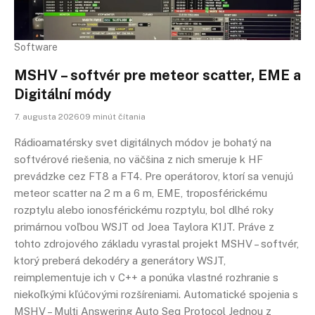
Software
MSHV – softvér pre meteor scatter, EME a
Digitální módy
7. augusta 202609 minút čítania
Rádioamatérsky svet digitálnych módov je bohatý na
softvérové riešenia, no väčšina z nich smeruje k HF
prevádzke cez FT8 a FT4. Pre operátorov, ktorí sa venujú
meteor scatter na 2 m a 6 m, EME, troposférickému
rozptylu alebo ionosférickému rozptylu, bol dlhé roky
primárnou voľbou WSJT od Joea Taylora K1JT. Práve z
tohto zdrojového základu vyrastal projekt MSHV – softvér,
ktorý preberá dekodéry a generátory WSJT,
reimplementuje ich v C++ a ponúka vlastné rozhranie s
niekoľkými kľúčovými rozšíreniami. Automatické spojenia s
MSHV – Multi Answering Auto Seq Protocol Jednou z