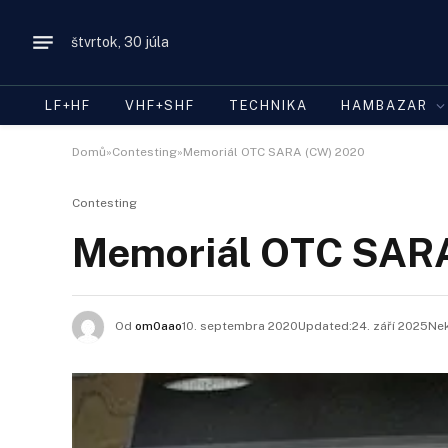
štvrtok, 30 júla
LF+HF
VHF+SHF
TECHNIKA
HAMBAZAR
Domů»Contesting»Memoriál OTC SARA (CW) 2020
Contesting
Memoriál OTC SAR
Od
om0aao
10. septembra 2020Updated:
24. září 2025
Nek