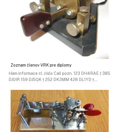
Zoznam členov VRK pre diplomy
Ham informace čl. číslo Call pozn. 123 DH4RAE † 385
DJ0IR 159 DJ5QK † 252 DK3MM 428 DL1YD †…