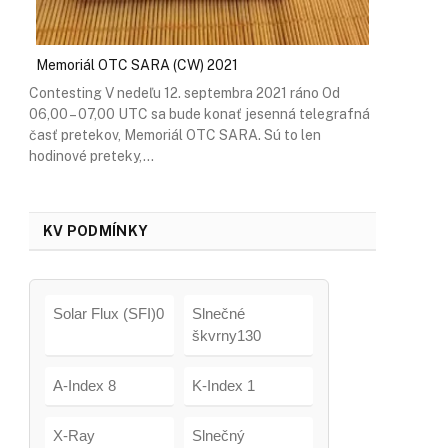
Memoriál OTC SARA (CW) 2021
Contesting V nedeľu 12. septembra 2021 ráno Od
06,00 – 07,00 UTC sa bude konať jesenná telegrafná
časť pretekov, Memoriál OTC SARA. Sú to len
hodinové preteky,…
KV PODMÍNKY
Solar Flux (SFI)0
Slnečné
škvrny130
A-Index 8
K-Index 1
X-Ray
Slnečný