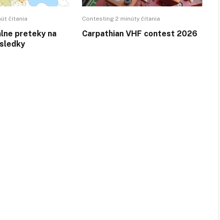
út čítania
Contesting 2 minúty čítania
álne preteky na
Carpathian VHF contest 2026
ýsledky