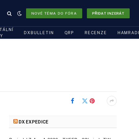
NOVÉ TÉMA DO FÓRA
PŘIDAT INZERÁT
ITÁLNÍ
DXBULLETIN
QRP
RECENZE
HAMRAD
Y
Facebook
Twitter
Pinterest
DX EXPEDICE