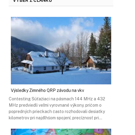
VÝBĚR Z ČLÁNKŮ
Výsledky Zimného QRP závodu na vkv
Contesting Súťažiaci na pásmach 144 MHz a 432
MHz predviedli veľmi vyrovnané výkony, pričom o
popredných priečkach často rozhodovali desiatky
kilometrov pri najdlhšom spojení, precíznosť pri…