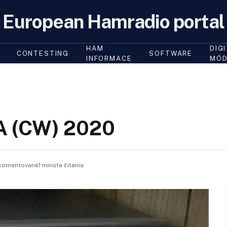
European Hamradio portal
HAM
DIG
CONTESTING
SOFTWARE
INFORMACE
MÓD
A (CW) 2020
omentované1 minúta čítania