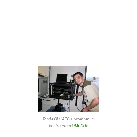
Tonda OM1AEG s rozebraným
kontrolerem
OM0OUB