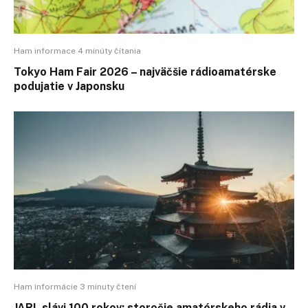
Ham informace 4 minúty čítania
Tokyo Ham Fair 2026 – najväčšie rádioamatérske
podujatie v Japonsku
Ham informácie 3 minuty čtení
JARL slávi 100 rokov: storočie amatérskeho rádia v