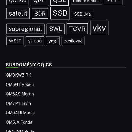
RTTY
QO-100
remote station
SSB
satelit
SDR
SSB liga
vkv
TCVR
subregionál
SWL
yaesu
WSJT
yagi
zesilovač
SUBDOMÉNY CQ.CS
OM3KWZ RK
OM5GT Róbert
OM6AS Martin
OM7PY Ervín
OM9AUI Marek
OM5JA Tonda
OK1TNM Rudo