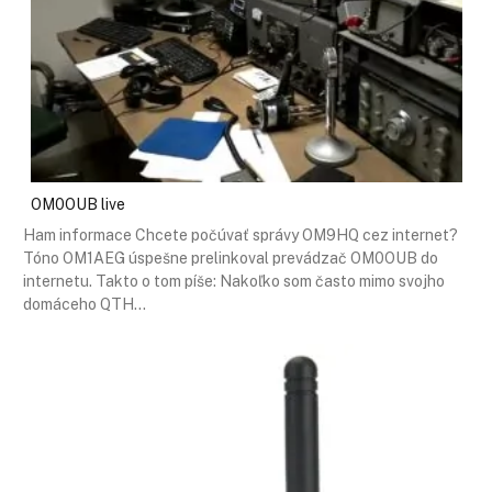
OM0OUB live
Ham informace Chcete počúvať správy OM9HQ cez internet?
Tóno OM1AEG úspešne prelinkoval prevádzač OM0OUB do
internetu. Takto o tom píše: Nakoľko som často mimo svojho
domáceho QTH…