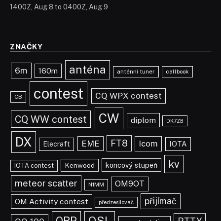
1400Z, Aug 8 to 0400Z, Aug 9
ZNAČKY
anténa
6m
160m
anténní tuner
callbook
contest
CQ WPX contest
CB
CW
CQ WW contest
diplom
DK7ZB
DX
FT8
EME
Icom
IOTA
Elecraft
kv
koncový stupeň
Kenwood
IOTA contest
meteor scatter
OM9OT
N1MM
přijímač
OM Activity contest
předzesilovač
QRP
QSL