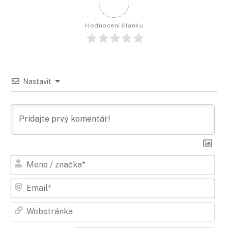
Hodnocení článku
Nastavit
Men
/
zna
Ema
Web