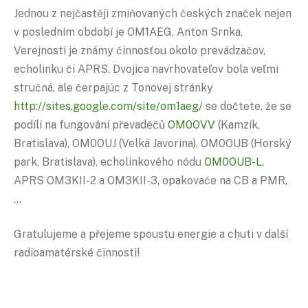
Jednou z nejčastěji zmiňovaných českých značek nejen
v posledním období je OM1AEG, Anton Srnka.
Verejnosti je známy činnosťou okolo prevádzačov,
echolinku či APRS. Dvojica navrhovateľov bola veľmi
stručná, ale čerpajúc z Tonovej stránky
http://sites.google.com/site/om1aeg/
se dočtete, že se
podílí na fungování převaděčů
OM0OVV
(Kamzík,
Bratislava), OM0OUJ (Velká Javorina), OM0OUB (Horský
park, Bratislava), echolinkového nódu
OM0OUB-L
,
APRS OM3KII-2 a OM3KII-3, opakovače na CB a PMR,
…
Gratulujeme a přejeme spoustu energie a chuti v další
radioamatérské činnosti!