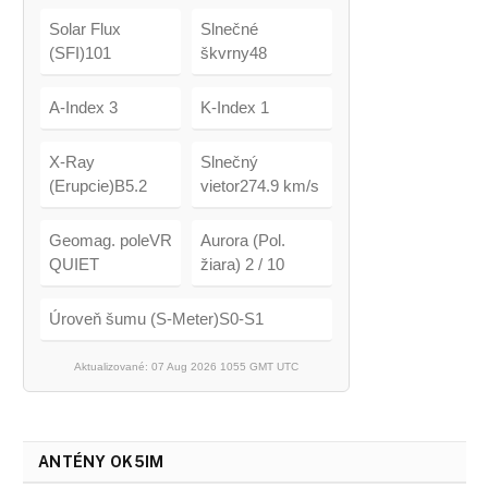
Solar Flux
Slnečné
(SFI)101
škvrny48
A-Index 3
K-Index 1
X-Ray
Slnečný
(Erupcie)B5.2
vietor274.9 km/s
Geomag. poleVR
Aurora (Pol.
QUIET
žiara) 2 / 10
Úroveň šumu (S-Meter)S0-S1
Aktualizované: 07 Aug 2026 1055 GMT UTC
ANTÉNY OK5IM