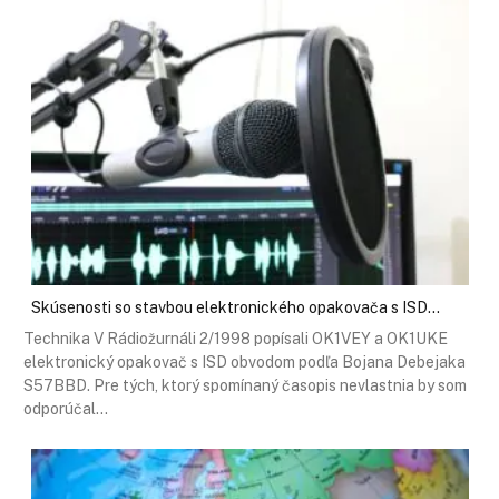
Skúsenosti so stavbou elektronického opakovača s ISD…
Technika V Rádiožurnáli 2/1998 popísali OK1VEY a OK1UKE
elektronický opakovač s ISD obvodom podľa Bojana Debejaka
S57BBD. Pre tých, ktorý spomínaný časopis nevlastnia by som
odporúčal…