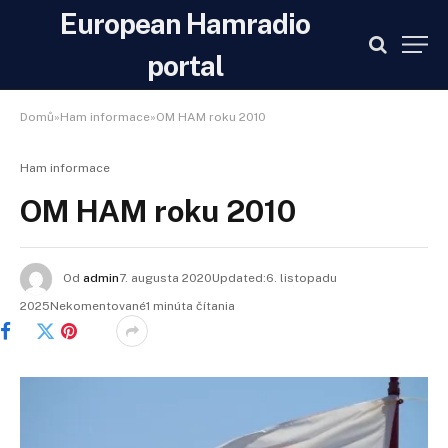
European Hamradio
portal
Domů»Ham informace»OM HAM roku 2010
Ham informace
OM HAM roku 2010
Od
admin
7. augusta 2020Updated:
6. listopadu
2025
Nekomentované1 minúta čítania
Facebook
Twitter
Pinterest