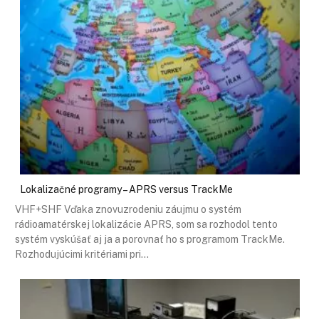
Lokalizačné programy – APRS versus TrackMe
VHF+SHF Vďaka znovuzrodeniu záujmu o systém
rádioamatérskej lokalizácie APRS, som sa rozhodol tento
systém vyskúšať aj ja a porovnať ho s programom TrackMe.
Rozhodujúcimi kritériami pri…