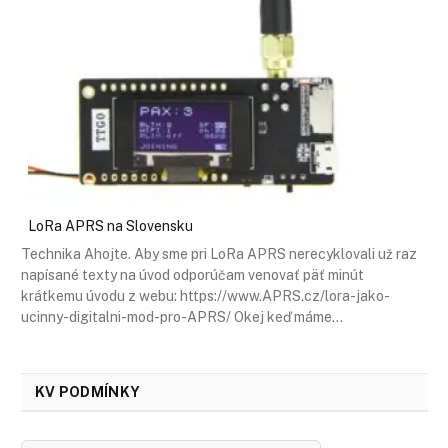
LoRa APRS na Slovensku
Technika Ahojte. Aby sme pri LoRa APRS nerecyklovali už raz
napísané texty na úvod odporúčam venovať päť minút
krátkemu úvodu z webu: https://www.APRS.cz/lora-jako-
ucinny-digitalni-mod-pro-APRS/ Okej keď máme…
KV PODMÍNKY