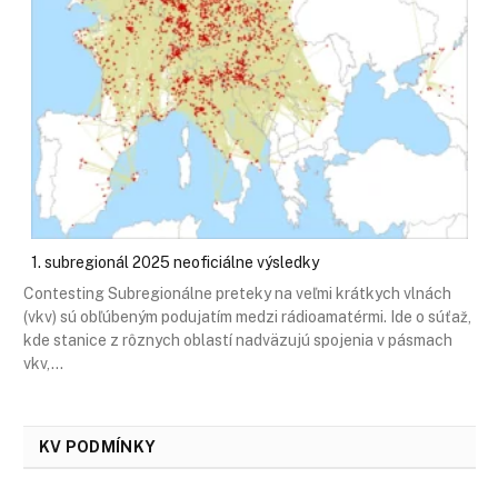
1. subregionál 2025 neoficiálne výsledky
Contesting Subregionálne preteky na veľmi krátkych vlnách
(vkv) sú obľúbeným podujatím medzi rádioamatérmi. Ide o súťaž,
kde stanice z rôznych oblastí nadväzujú spojenia v pásmach
vkv,…
KV PODMÍNKY