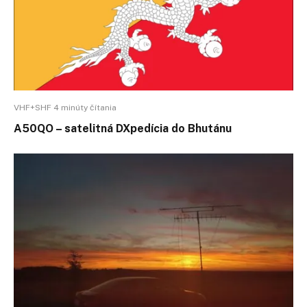
VHF+SHF 4 minúty čítania
A50QO – satelitná DXpedícia do Bhutánu