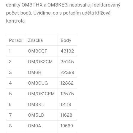
deníky OM3THX a OM3KEG neobsahují deklarovaný
počet bodů. Uvidíme, co s pořadím udělá křížová
kontrola.
Pořadí
Značka
Body
1
OM3CQF
43132
2
OM/OK2CM
25145
3
OM6H
22399
4
OM3CUG
12882
5
OM/OK1CRM
12575
6
OM3KIJ
12119
7
OM5LD
11628
8
OM0A
10660