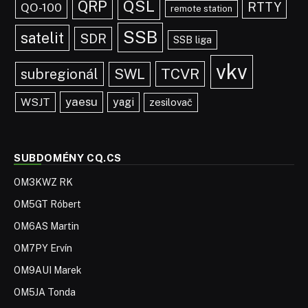
QRP
QSL
RTTY
QO-100
remote station
SSB
satelit
SDR
SSB liga
vkv
TCVR
subregionál
SWL
yaesu
WSJT
yagi
zesilovač
SUBDOMÉNY CQ.CS
OM3KWZ RK
OM5GT Róbert
OM6AS Martin
OM7PY Ervín
OM9AUI Marek
OM5JA Tonda