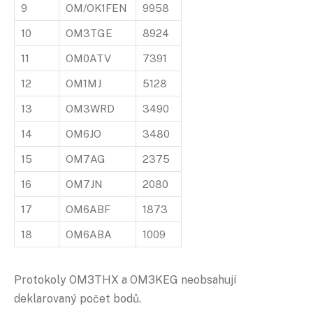
9
OM/OK1FEN
9958
10
OM3TGE
8924
11
OM0ATV
7391
12
OM1MJ
5128
13
OM3WRD
3490
14
OM6JO
3480
15
OM7AG
2375
16
OM7JN
2080
17
OM6ABF
1873
18
OM6ABA
1009
Protokoly OM3THX a OM3KEG neobsahují
deklarovaný počet bodů.