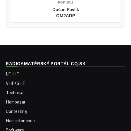
ROK 2011
Dušan Pavlík
OM2ADP
RADIOAMATÉRSKÝ PORTÁL CQ.SK
LF+HF
VHF+SHF
Technika
Hambazar
Contesting
Ham informace
Software