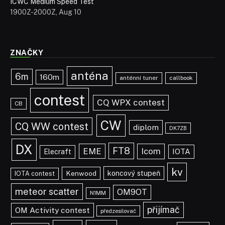
ICWC Medium Speed ​​Test
1900Z-2000Z, Aug 10
ZNAČKY
anténa
6m
160m
anténní tuner
callbook
contest
CQ WPX contest
CB
CW
CQ WW contest
diplom
DK7ZB
DX
FT8
EME
Icom
IOTA
Elecraft
kv
koncový stupeň
Kenwood
IOTA contest
meteor scatter
OM9OT
N1MM
přijímač
OM Activity contest
předzesilovač