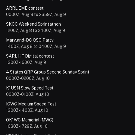
ARRL EME contest
0000Z, Aug 8 to 2359Z, Aug 9
SKCC Weekend Sprintathon
1200Z, Aug 8 to 2400Z, Aug 9
Maryland-DC QSO Party
1400Z, Aug 8 to 0400Z, Aug 9
SARL HF Digital contest
1300Z-1600Z, Aug 9
4 States QRP Group Second Sunday Sprint
0000Z-0200Z, Aug 10
K1USN Slow Speed Test
0000Z-0100Z, Aug 10
ICWC Medium Speed ​​Test
1300Z-1400Z, Aug 10
OK1WC Memorial (MWC)
1630Z-1729Z, Aug 10