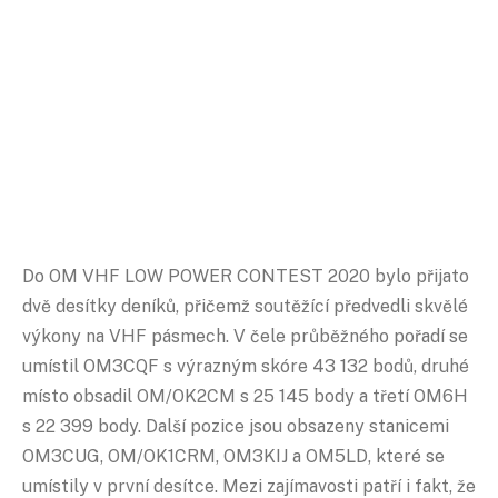
Do OM VHF LOW POWER CONTEST 2020 bylo přijato
dvě desítky deníků, přičemž soutěžící předvedli skvělé
výkony na VHF pásmech. V čele průběžného pořadí se
umístil OM3CQF s výrazným skóre 43 132 bodů, druhé
místo obsadil OM/OK2CM s 25 145 body a třetí OM6H
s 22 399 body. Další pozice jsou obsazeny stanicemi
OM3CUG, OM/OK1CRM, OM3KIJ a OM5LD, které se
umístily v první desítce. Mezi zajímavosti patří i fakt, že