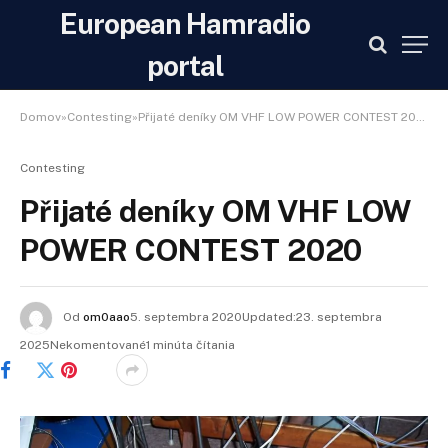
European Hamradio
portal
Domov»Contesting»Přijaté deníky OM VHF LOW POWER CONTEST 2020
Contesting
Přijaté deníky OM VHF LOW
POWER CONTEST 2020
Od
om0aao
5. septembra 2020Updated:23. septembra
2025Nekomentované1 minúta čítania
Facebook
Twitter
Pinterest