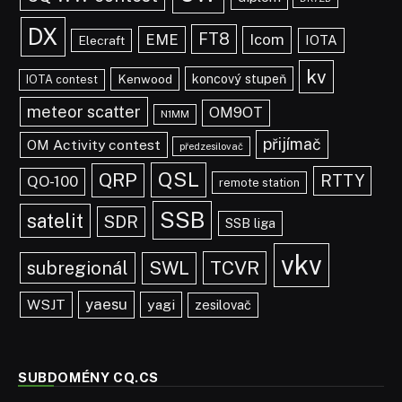
DX
FT8
EME
Icom
IOTA
Elecraft
kv
koncový stupeň
Kenwood
IOTA contest
meteor scatter
OM9OT
N1MM
přijímač
OM Activity contest
předzesilovač
QSL
QRP
RTTY
QO-100
remote station
SSB
satelit
SDR
SSB liga
vkv
TCVR
subregionál
SWL
yaesu
WSJT
yagi
zesilovač
SUBDOMÉNY CQ.CS