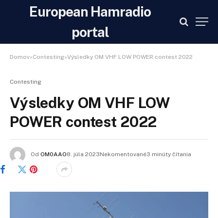
European Hamradio
portal
Domov»Contesting»Výsledky OM VHF LOW POWER contest 2022
Contesting
Výsledky OM VHF LOW
POWER contest 2022
Od
OM0AAO
8. júla 2023Nekomentované3 minúty čítania
Facebook
Twitter
Pinterest