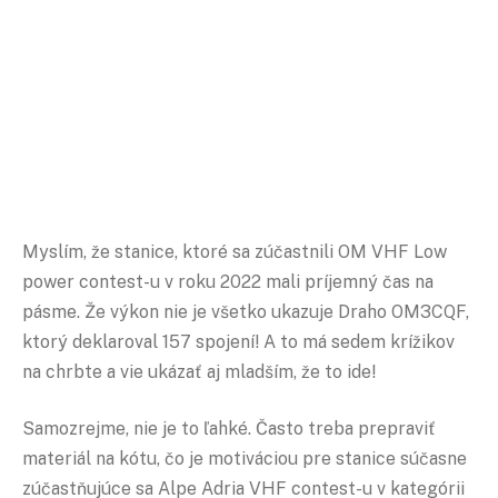
Myslím, že stanice, ktoré sa zúčastnili OM VHF Low
power contest-u v roku 2022 mali príjemný čas na
pásme. Že výkon nie je všetko ukazuje Draho OM3CQF,
ktorý deklaroval 157 spojení! A to má sedem krížikov
na chrbte a vie ukázať aj mladším, že to ide!
Samozrejme, nie je to ľahké. Často treba prepraviť
materiál na kótu, čo je motiváciou pre stanice súčasne
zúčastňujúce sa Alpe Adria VHF contest-u v kategórii