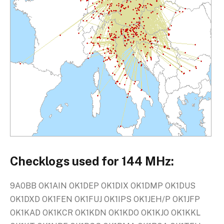
Checklogs used for 144 MHz:
9A0BB OK1AIN OK1DEP OK1DIX OK1DMP OK1DUS
OK1DXD OK1FEN OK1FUJ OK1IPS OK1JEH/P OK1JFP
OK1KAD OK1KCR OK1KDN OK1KDO OK1KJO OK1KKL