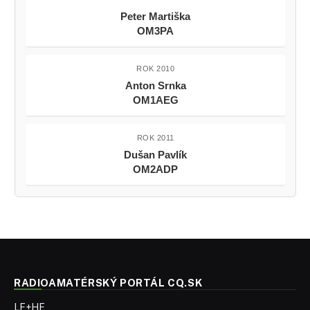
Peter Martiška
OM3PA
ROK 2010
Anton Srnka
OM1AEG
ROK 2011
Dušan Pavlík
OM2ADP
RADIOAMATÉRSKÝ PORTÁL CQ.SK
LF+HF