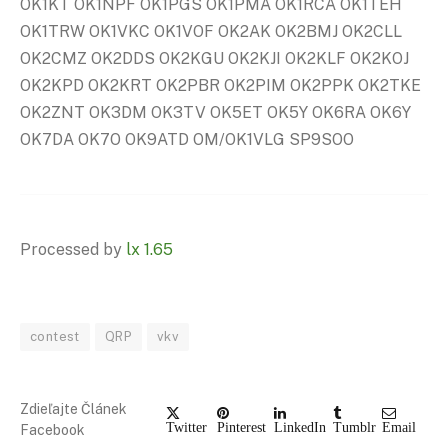
OK1KT OK1NPF OK1PGS OK1PMA OK1RCA OK1TEH
OK1TRW OK1VKC OK1VOF OK2AK OK2BMJ OK2CLL
OK2CMZ OK2DDS OK2KGU OK2KJI OK2KLF OK2KOJ
OK2KPD OK2KRT OK2PBR OK2PIM OK2PPK OK2TKE
OK2ZNT OK3DM OK3TV OK5ET OK5Y OK6RA OK6Y
OK7DA OK7O OK9ATD OM/OK1VLG SP9SOO
Processed by
lx 1.65
contest
QRP
vkv
Zdieľajte Článek
Twitter
Pinterest
LinkedIn
Tumblr
Email
Facebook