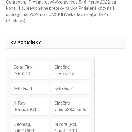
Contesting Prvý marcový víkend, teda 5.-6.marca 2022, sa
konali 1.subregionálne preteky na vkv. Pridelené kóty na 1.
subregionál 2022 mali OM3KII (Veľká Javorina) a OM2Y
(Pecková),…
KV PODMÍNKY
Solar Flux
Slnečné
(SFI)143
škvrny112
A-Index 8
K-Index 2
X-Ray
Slnečný
(Erupcie)C1.1
vietor383.2 km/s
Geomag.
Aurora (Pol.
poleQUIET
žiara) 2 / 10