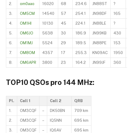
2.
om0aao
16020
68
234.6
JN88ST
?
E
3.
OM5CM
14540
57
254.1
JN98DF
165
I
4.
OM1HI
10130
45
224.1
JN88LE
?
I
5.
OM6JO
5638
30
186.9
JN99KB
430
E
6.
OM1MJ
5524
29
189.5
JN88PE
153
Y
7.
OM8OM
4357
17
255.3
KN09AC
1950
O
8.
OM6APR
3800
23
164.2
JN99JF
360
S
TOP10 QSOs pro 144 MHz:
Pl.
Call 1
Call 2
QRB
1.
OM3CQF
–
DK50BN
709 km
2.
OM3CQF
–
IQ5NN
695 km
3.
OM3CQF
–
IQ6AV
695 km