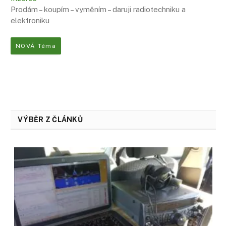
Prodám – koupím – vyměním – daruji radiotechniku ​​a
elektroniku
NOVÁ Téma
VÝBĚR Z ČLÁNKŮ