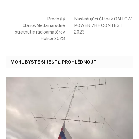
Predošlý
Nasledujúci Článek OM LOW
článokMedzinárodné
POWER VHF CONTEST
stretnutie rádioamatérov
2023
Holice 2023
MOHL BYSTE SI JEŠTĚ PROHLÉDNOUT