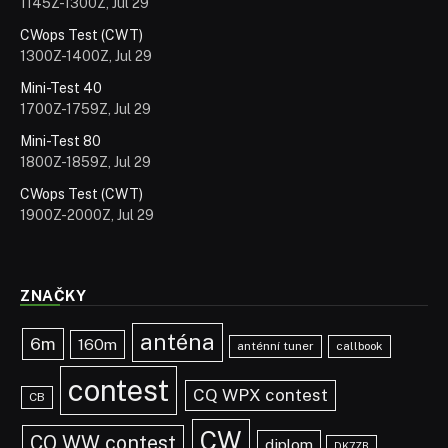
1145Z-1300Z, Jul 29
CWops Test (CWT)
1300Z-1400Z, Jul 29
Mini-Test 40
1700Z-1759Z, Jul 29
Mini-Test 80
1800Z-1859Z, Jul 29
CWops Test (CWT)
1900Z-2000Z, Jul 29
ZNAČKY
anténa
6m
160m
anténní tuner
callbook
contest
CQ WPX contest
CB
CW
CQ WW contest
diplom
DK7ZB