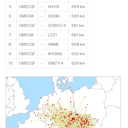
4.
OM3CQF
–
I4VOS
694 km
5.
OM5CM
–
IQ5NN
683 km
6.
OM3CQF
–
IZ3NOC/4
681 km
7.
OM5CM
–
LZ2T
681 km
8.
OM3CQF
–
I4BME
668 km
9.
OM3CQF
–
IK4GNG
652 km
10.
OM3CQF
–
I5MZY/4
629 km