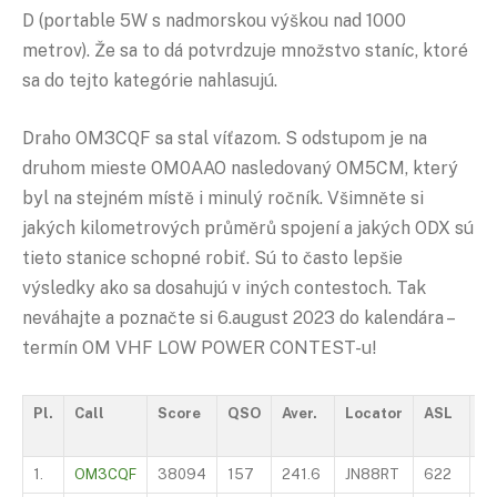
D (portable 5W s nadmorskou výškou nad 1000
metrov). Že sa to dá potvrdzuje množstvo staníc, ktoré
sa do tejto kategórie nahlasujú.
Draho OM3CQF sa stal víťazom. S odstupom je na
druhom mieste OM0AAO nasledovaný OM5CM, který
byl na stejném místě i minulý ročník. Všimněte si
jakých kilometrových průměrů spojení a jakých ODX sú
tieto stanice schopné robiť. Sú to často lepšie
výsledky ako sa dosahujú v iných contestoch. Tak
neváhajte a poznačte si 6.august 2023 do kalendára –
termín OM VHF LOW POWER CONTEST-u!
Pl.
Call
Score
QSO
Aver.
Locator
ASL
O
1.
OM3CQF
38094
157
241.6
JN88RT
622
D