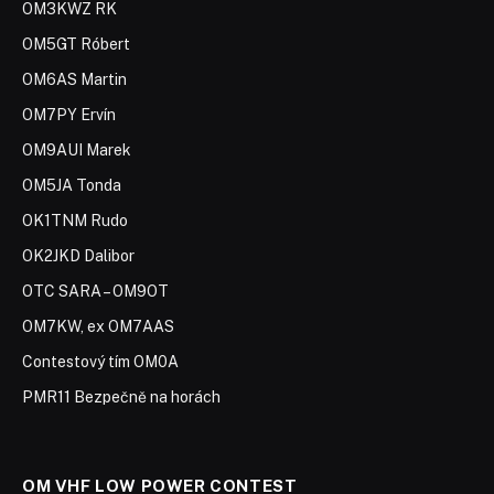
OM3KWZ RK
OM5GT Róbert
OM6AS Martin
OM7PY Ervín
OM9AUI Marek
OM5JA Tonda
OK1TNM Rudo
OK2JKD Dalibor
OTC SARA – OM9OT
OM7KW, ex OM7AAS
Contestový tím OM0A
PMR11 Bezpečně na horách
OM VHF LOW POWER CONTEST