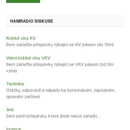
HAMRADIO DISKUSE
Krátké vlny KV
Sem zařaďte příspěvky týkající se KV pásem (do 10m)
Velmi krátké vlny VKV
Sem zařaďte příspěvky týkající se VKV pásem (od 6m
výše)
Technika
Otázky, odpovědi a nápady ke konstrukcím, zapojením,
úpravám zařízení
Jiné
Sem patří příspěvky, které jinde nelze zařadit…
Inzerce