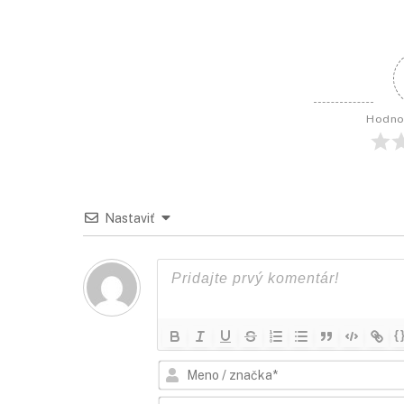
Hodno
Nastaviť
{