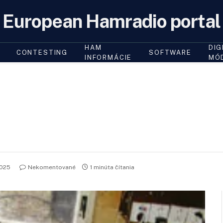
European Hamradio portal
HAM
DIG
CONTESTING
SOFTWARE
INFORMÁCIE
MÓ
2025
Nekomentované
1 minúta čítania