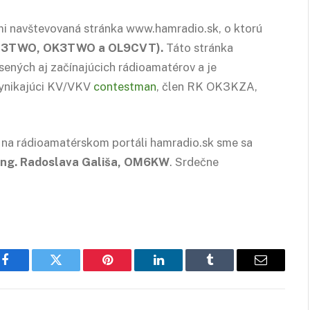
mi navštevovaná stránka www.hamradio.sk, o ktorú
OM3TWO, OK3TWO a OL9CVT).
Táto stránka
sených aj začínajúcich rádioamatérov a je
vynikajúci KV/VKV
contestman
, člen RK OK3KZA,
 na rádioamatérskom portáli hamradio.sk sme sa
Ing. Radoslava Gališa, OM6KW
. Srdečne
Facebook
Twitter
Pinterest
LinkedIn
Tumblr
Email