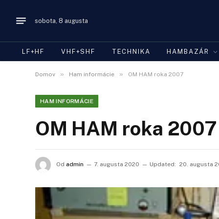
sobota, 8 augusta
LF+HF
VHF+SHF
TECHNIKA
HAMBAZÁR
»
»
Domov
Ham informácie
OM HAM roka 2007
HAM INFORMÁCIE
OM HAM roka 2007
Od
admin
7. augusta 2020
Updated:
20. augusta 