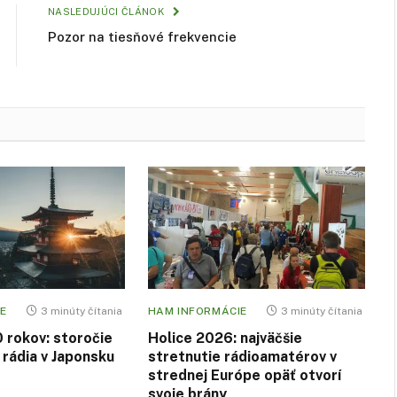
NASLEDUJÚCI ČLÁNOK
Pozor na tiesňové frekvencie
E
3 minúty čítania
HAM INFORMÁCIE
3 minúty čítania
0 rokov: storočie
Holice 2026: najväčšie
rádia v Japonsku
stretnutie rádioamatérov v
strednej Európe opäť otvorí
svoje brány