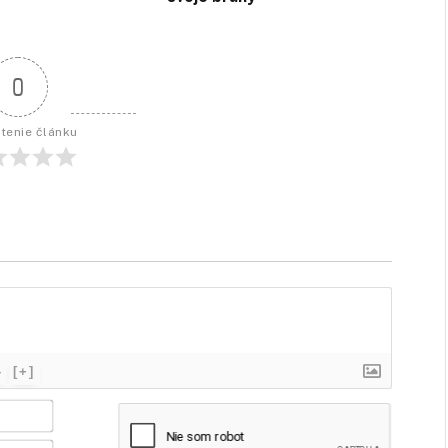
0
tenie článku
}
[+]
Meno
/
značka*
Email*