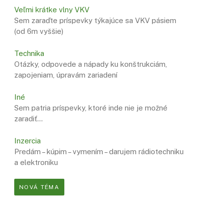
Veľmi krátke vlny VKV
Sem zaraďte príspevky týkajúce sa VKV pásiem
(od 6m vyššie)
Technika
Otázky, odpovede a nápady ku konštrukciám,
zapojeniam, úpravám zariadení
Iné
Sem patria príspevky, ktoré inde nie je možné
zaradiť…
Inzercia
Predám – kúpim – vymením – darujem rádiotechniku
a elektroniku
NOVÁ TÉMA