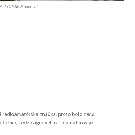
 Rado OM6KW napravo
á rádioamatérska značka, preto bolo naše
 ťažšie, keďže agilných rádioamatérov je