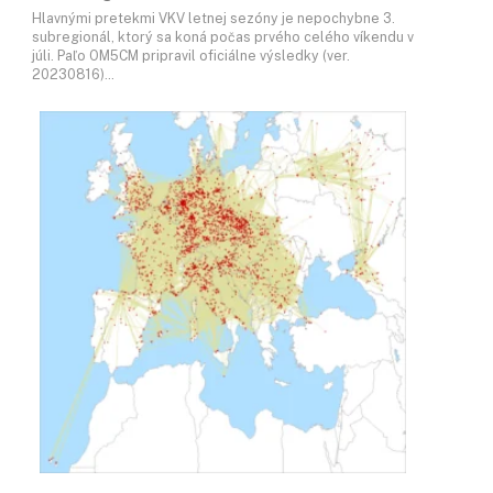
Hlavnými pretekmi VKV letnej sezóny je nepochybne 3.
subregionál, ktorý sa koná počas prvého celého víkendu v
júli. Paľo OM5CM pripravil oficiálne výsledky (ver.
20230816)…