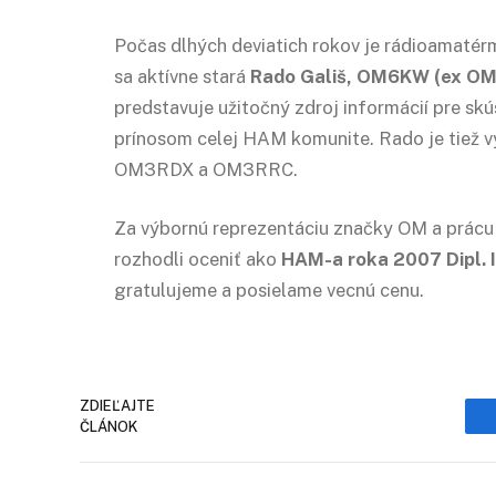
Počas dlhých deviatich rokov je rádioamatér
sa aktívne stará
Rado Gališ, OM6KW (ex 
predstavuje užitočný zdroj informácií pre skú
prínosom celej HAM komunite. Rado je tiež 
OM3RDX a OM3RRC.
Za výbornú reprezentáciu značky OM a prácu
rozhodli oceniť ako
HAM-a roka 2007 Dipl. 
gratulujeme a posielame vecnú cenu.
ZDIEĽAJTE
ČLÁNOK