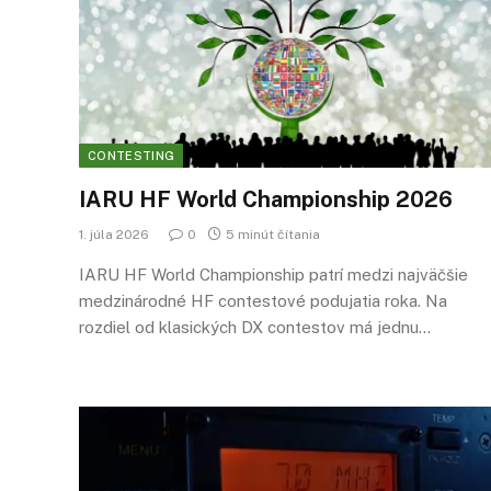
CONTESTING
IARU HF World Championship 2026
1. júla 2026
0
5 minút čítania
IARU HF World Championship patrí medzi najväčšie
medzinárodné HF contestové podujatia roka. Na
rozdiel od klasických DX contestov má jednu…