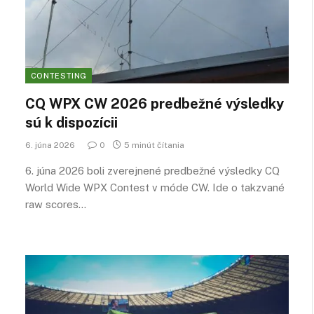
CONTESTING
CQ WPX CW 2026 predbežné výsledky
sú k dispozícii
6. júna 2026
0
5 minút čítania
6. júna 2026 boli zverejnené predbežné výsledky CQ
World Wide WPX Contest v móde CW. Ide o takzvané
raw scores…