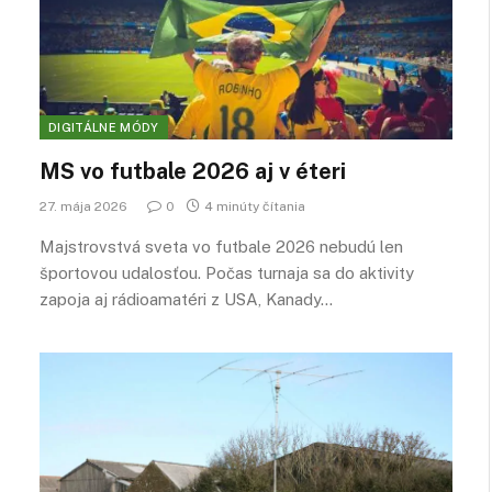
DIGITÁLNE MÓDY
MS vo futbale 2026 aj v éteri
27. mája 2026
0
4 minúty čítania
Majstrovstvá sveta vo futbale 2026 nebudú len
športovou udalosťou. Počas turnaja sa do aktivity
zapoja aj rádioamatéri z USA, Kanady…