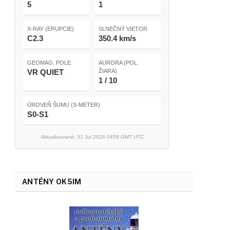
5
1
X-RAY (ERUPCIE)
SLNEČNÝ VIETOR
C2.3
350.4 km/s
GEOMAG. POLE
AURORA (POL.
VR QUIET
ŽIARA)
1 / 10
ÚROVEŇ ŠUMU (S-METER)
S0-S1
Aktualizované: 31 Jul 2026 0459 GMT UTC
ANTÉNY OK5IM