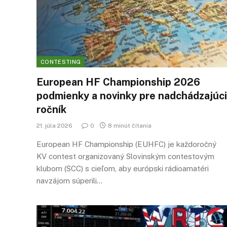
CONTESTING
European HF Championship 2026
podmienky a novinky pre nadchádzajúci
ročník
21. júla 2026
0
8 minút čítania
European HF Championship (EUHFC) je každoročný
KV contest organizovaný Slovinským contestovým
klubom (SCC) s cieľom, aby európski rádioamatéri
navzájom súperili…