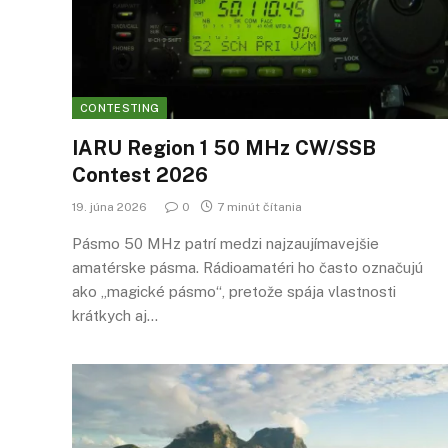
CONTESTING
IARU Region 1 50 MHz CW/SSB
Contest 2026
19. júna 2026
0
7 minút čítania
Pásmo 50 MHz patrí medzi najzaujímavejšie
amatérske pásma. Rádioamatéri ho často označujú
ako „magické pásmo“, pretože spája vlastnosti
krátkych aj…