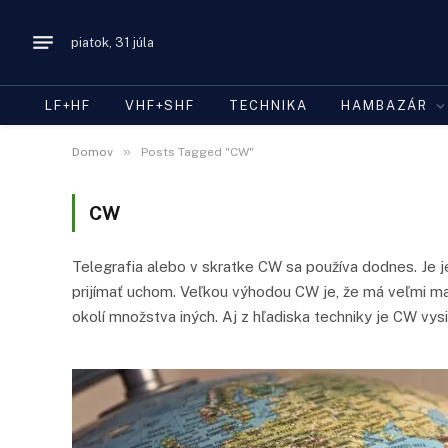
piatok, 31 júla
LF+HF
VHF+SHF
TECHNIKA
HAMBAZÁR
»
Domov
Posts Tagged "CW"
CW
Telegrafia alebo v skratke CW sa používa dodnes. Je
prijímať uchom. Veľkou výhodou CW je, že má veľmi ma
okolí množstva iných. Aj z hľadiska techniky je CW vys