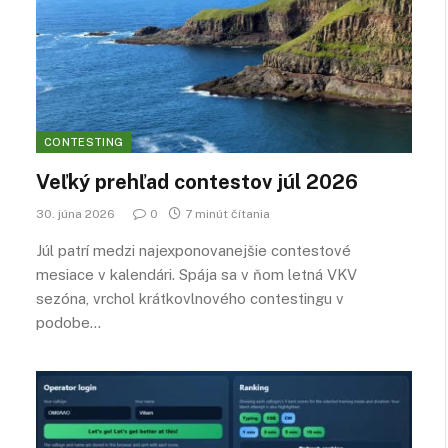
CONTESTING
Veľký prehľad contestov júl 2026
30. júna 2026
0
7 minút čítania
Júl patrí medzi najexponovanejšie contestové
mesiace v kalendári. Spája sa v ňom letná VKV
sezóna, vrchol krátkovlnového contestingu v
podobe…