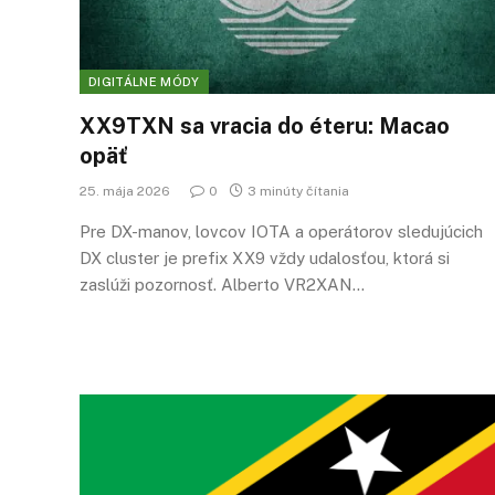
DIGITÁLNE MÓDY
XX9TXN sa vracia do éteru: Macao
opäť
25. mája 2026
0
3 minúty čítania
Pre DX-manov, lovcov IOTA a operátorov sledujúcich
DX cluster je prefix XX9 vždy udalosťou, ktorá si
zaslúži pozornosť. Alberto VR2XAN…