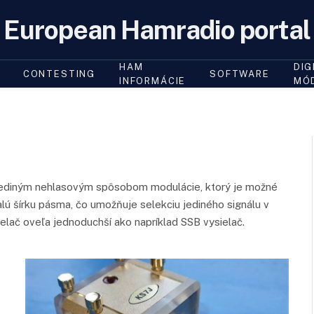
European Hamradio portal
HAM
DIG
CONTESTING
SOFTWARE
INFORMÁCIE
MÓ
 jediným nehlasovým spôsobom modulácie, ktorý je možné
lú šírku pásma, čo umožňuje selekciu jediného signálu v
ielač oveľa jednoduchší ako napríklad SSB vysielač.