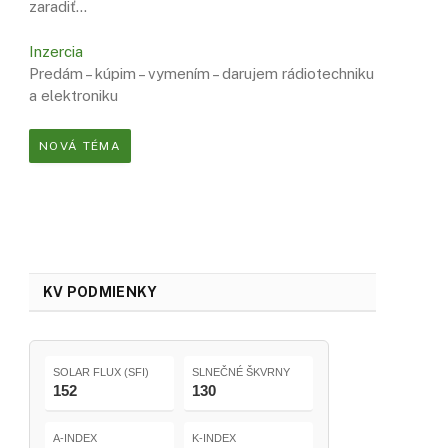
zaradiť…
Inzercia
Predám – kúpim – vymením – darujem rádiotechniku
a elektroniku
NOVÁ TÉMA
KV PODMIENKY
SOLAR FLUX (SFI)
SLNEČNÉ ŠKVRNY
152
130
A-INDEX
K-INDEX