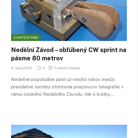
CONTESTING
Nedělní Závod – obľúbený CW sprint na
pásme 80 metrov
11. júla 2026
0
7 minút čítania
Nedeľné popoludnie patrí už mnoho rokov medzi
pravidelné termíny stretnutia priaznivcov telegrafie v
rámci českého Nedělního Závodu. Ide o krátky,…