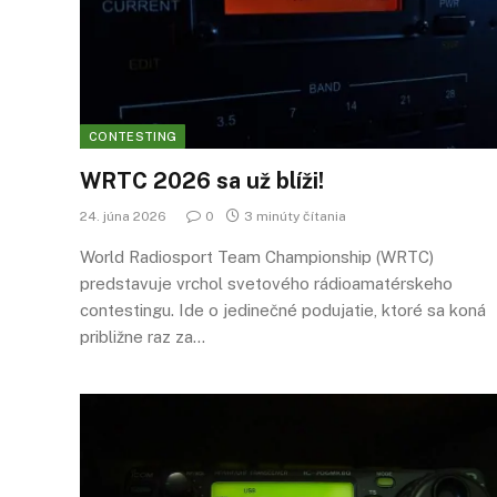
CONTESTING
WRTC 2026 sa už blíži!
24. júna 2026
0
3 minúty čítania
World Radiosport Team Championship (WRTC)
predstavuje vrchol svetového rádioamatérskeho
contestingu. Ide o jedinečné podujatie, ktoré sa koná
približne raz za…