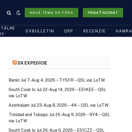
NOVÁ TÉMA DO FÓRA
PRIDAŤ INZERÁT
ITÁLNE
DXBULLETIN
QRP
RECENZIE
HAMRA
DY
DX EXPEDÍCIE
Benin: Jul 7-Aug 4, 2026 -- TY5FR -- QSL via: LoTW
South Cook Is: Jul 22-Aug 14, 2026 -- E51KEE -- QSL
via: LoTW
Azerbaijan: Jul 23-Aug 8, 2026 -- 4K -- QSL via: LoTW
Trinidad and Tobago: Jul 25-Aug 9, 2026 -- 9Y4 -- QSL
via: LoTW
South Cook Is: Jul 26-Aug 6, 2026 -- E51CZZ -- QSL