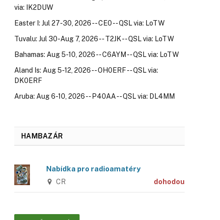
via: IK2DUW
Easter I: Jul 27-30, 2026 -- CE0 -- QSL via: LoTW
Tuvalu: Jul 30-Aug 7, 2026 -- T2JK -- QSL via: LoTW
Bahamas: Aug 5-10, 2026 -- C6AYM -- QSL via: LoTW
Aland Is: Aug 5-12, 2026 -- OH0ERF -- QSL via:
DK0ERF
Aruba: Aug 6-10, 2026 -- P40AA -- QSL via: DL4MM
HAMBAZÁR
Nabídka pro radioamatéry
CR
dohodou