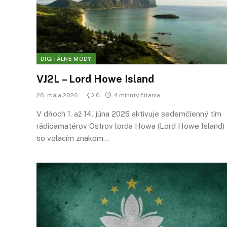
DIGITÁLNE MÓDY
VJ2L – Lord Howe Island
28. mája 2026
0
4 minúty čítania
V dňoch 1. až 14. júna 2026 aktivuje sedemčlenný tím
rádioamatérov Ostrov lorda Howa (Lord Howe Island)
so volacím znakom…