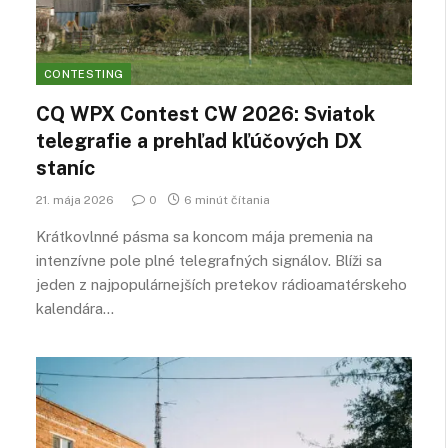
CONTESTING
CQ WPX Contest CW 2026: Sviatok
telegrafie a prehľad kľúčových DX
staníc
21. mája 2026
0
6 minút čítania
Krátkovlnné pásma sa koncom mája premenia na
intenzívne pole plné telegrafných signálov. Blíži sa
jeden z najpopulárnejších pretekov rádioamatérskeho
kalendára…