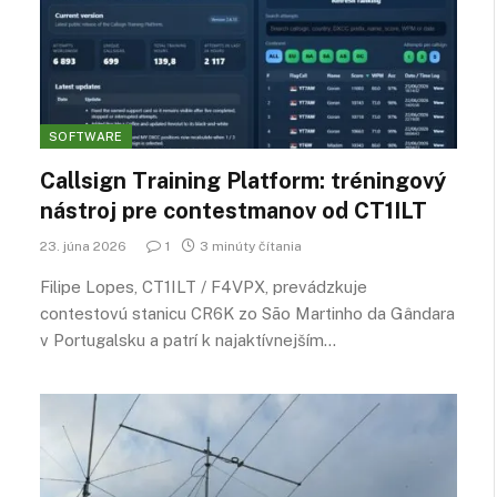
SOFTWARE
Callsign Training Platform: tréningový
nástroj pre contestmanov od CT1ILT
23. júna 2026
1
3 minúty čítania
Filipe Lopes, CT1ILT / F4VPX, prevádzkuje
contestovú stanicu CR6K zo São Martinho da Gândara
v Portugalsku a patrí k najaktívnejším…