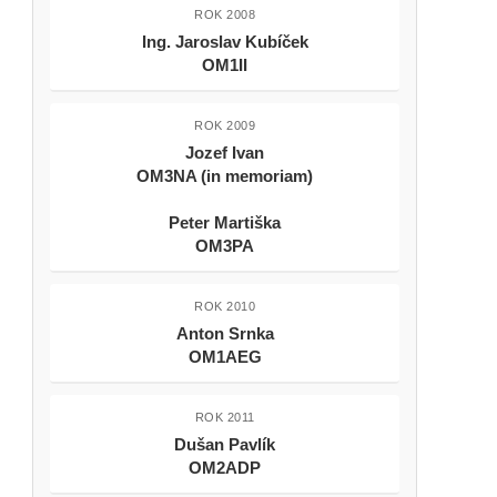
ROK 2008
Ing. Jaroslav Kubíček
OM1II
ROK 2009
Jozef Ivan
OM3NA (in memoriam)
Peter Martiška
OM3PA
ROK 2010
Anton Srnka
OM1AEG
ROK 2011
Dušan Pavlík
OM2ADP