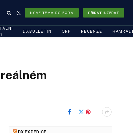
NOVÉ TÉMA DO FÓRA
PŘIDAT INZERÁT
ITÁLNÍ
DXBULLETIN
QRP
RECENZE
HAMRAD
Y
v reálném
Facebook
Twitter
Pinterest
DX EXPEDICE