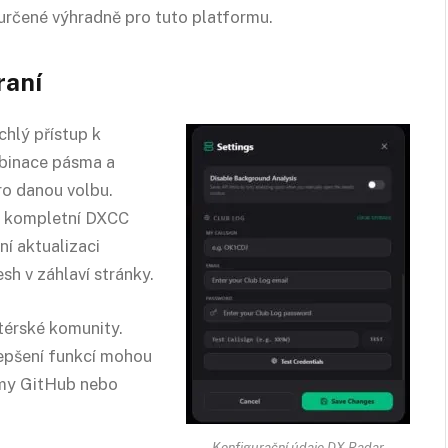
určené výhradně pro tuto platformu.
raní
chlý přístup k
mbinace pásma a
ro danou volbu.
ře kompletní DXCC
ní aktualizaci
sh v záhlaví stránky.
térské komunity.
epšení funkcí mohou
rmy GitHub nebo
Konfigurační údaje DX Radar