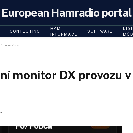
European Hamradio portal
HAM
DIG
CONTESTING
SOFTWARE
INFORMACE
MÓD
reálném čase
tní monitor DX provozu 
ia