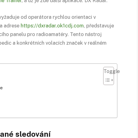
e Trainer
, a už je zde další aplikace: DX Radar.
žaduje od operátora rychlou orientaci v
na adrese
https://dxradar.ok1cdj.com
, představuje
ího panelu pro radioamatéry. Tento nástroj
pedic a konkrétních volacích značek v reálném
Toggle
ce
vané sledování