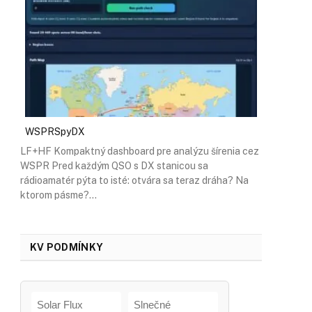
WSPRSpyDX
LF+HF Kompaktný dashboard pre analýzu šírenia cez
WSPR Pred každým QSO s DX stanicou sa
rádioamatér pýta to isté: otvára sa teraz dráha? Na
ktorom pásme?…
KV PODMÍNKY
Solar Flux
Slnečné