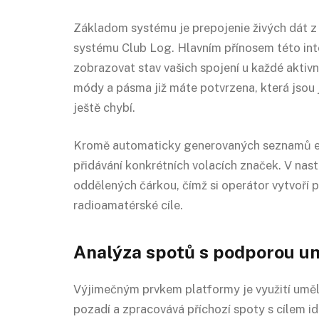
Základom systému je prepojenie živých dát z 
systému Club Log. Hlavním přínosem této in
zobrazovat stav vašich spojení u každé aktivn
módy a pásma již máte potvrzena, která jsou 
ještě chybí.
Kromě automaticky generovaných seznamů e
přidávání konkrétních volacích značek. V nas
oddělených čárkou, čímž si operátor vytvoří 
radioamatérské cíle.
Analýza spotů s podporou u
Výjimečným prvkem platformy je využití umělé
pozadí a zpracovává příchozí spoty s cílem i