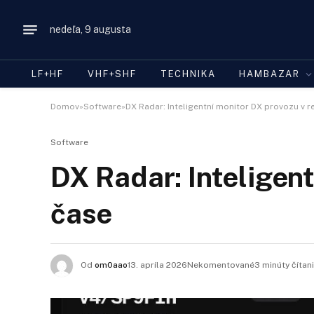
nedeľa, 9 augusta
LF+HF
VHF+SHF
TECHNIKA
HAMBAZAR
Domov»Software»DX Radar: Inteligentní monitor DX provozu v 
Software
DX Radar: Inteligen
čase
Od
om0aao
13. apríla 2026Nekomentované3 minúty čítan