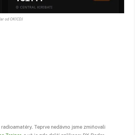
ar od OK1CDJ
ro radioamatéry. Teprve nedávno jsme zmiňovali