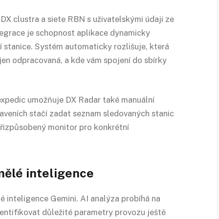
DX clustra a siete RBN s uživatelskými údaji ze
tegrace je schopnost aplikace dynamicky
í stanice. Systém automaticky rozlišuje, která
jen odpracovaná, a kde vám spojení do sbírky
xpedic umožňuje DX Radar také manuální
taveních stačí zadat seznam sledovaných stanic
přizpůsobený monitor pro konkrétní
mělé inteligence
 inteligence Gemini. AI analýza probíhá na
dentifikovat důležité parametry provozu ještě