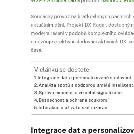
WSPR Antenna Lab
a předtím
Hamradio Phon
Současný provoz na krátkovlnných pásmech vy
aktuálním dění. Projekt DX Radar, dostupný 
moderní řešení v podobě komplexního ovládac
umožňuje efektivní sledování aktivních DX ex
čase.
V článku se dočtete
Integrace dat a personalizované sledování
Analýza spotů s podporou umělé inteligen
Správa expedicí a vizuální signalizace
Bezpečnost a ochrana soukromí
Interakce a uživatelské rozhraní
Integrace dat a personalizo