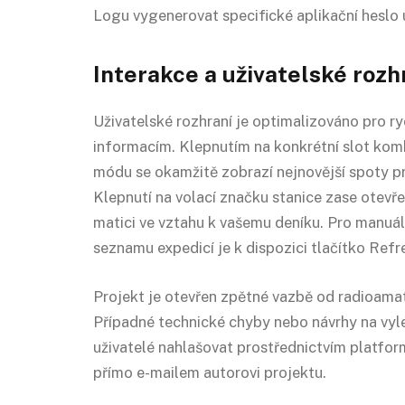
Logu vygenerovat specifické aplikační heslo 
Interakce a uživatelské rozh
Uživatelské rozhraní je optimalizováno pro ry
informacím. Klepnutím na konkrétní slot ko
módu se okamžitě zobrazí nejnovější spoty p
Klepnutí na volací značku stanice zase otev
matici ve vztahu k vašemu deníku. Pro manuál
seznamu expedicí je k dispozici tlačítko Refre
Projekt je otevřen zpětné vazbě od radioama
Případné technické chyby nebo návrhy na vyl
uživatelé nahlašovat prostřednictvím platfo
přímo e-mailem autorovi projektu.