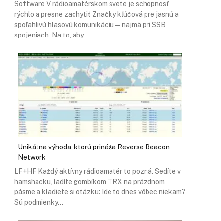
Software V rádioamatérskom svete je schopnosť
rýchlo a presne zachytiť Značky kľúčová pre jasnú a
spoľahlivú hlasovú komunikáciu — najmä pri SSB
spojeniach. Na to, aby…
Unikátna výhoda, ktorú prináša Reverse Beacon
Network
LF+HF Každý aktívny rádioamatér to pozná. Sedíte v
hamshacku, ladíte gombíkom TRX na prázdnom
pásme a kladiete si otázku: Ide to dnes vôbec niekam?
Sú podmienky…