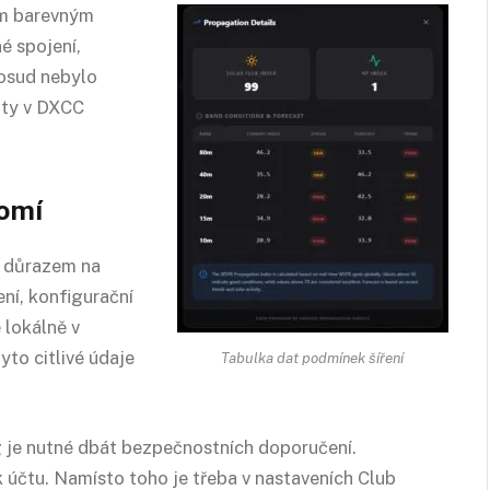
ým barevným
é spojení,
dosud nebylo
loty v DXCC
omí
s důrazem na
ní, konfigurační
 lokálně v
yto citlivé údaje
Tabulka dat podmínek šíření
g je nutné dbát bezpečnostních doporučení.
k účtu. Namísto toho je třeba v nastaveních Club