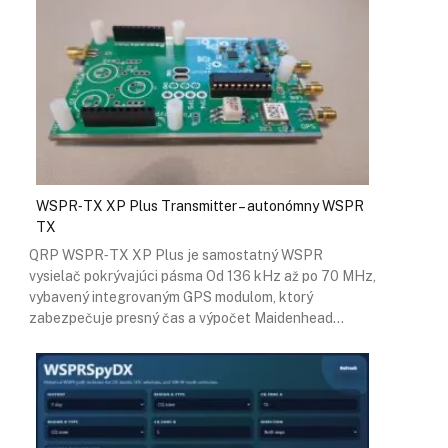
WSPR‑TX XP Plus Transmitter – autonómny WSPR
TX
QRP WSPR‑TX XP Plus je samostatný WSPR
vysielač pokrývajúci pásma Od 136 kHz až po 70 MHz,
vybavený integrovaným GPS modulom, ktorý
zabezpečuje presný čas a výpočet Maidenhead…