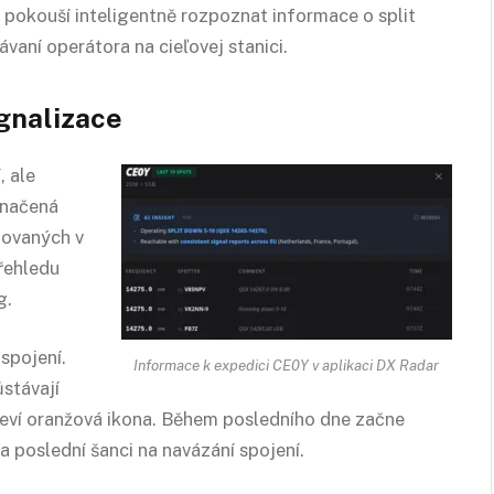
e pokouší inteligentně rozpoznat informace o split
vaní operátora na cieľovej stanici.
ignalizace
, ale
značená
novaných v
přehledu
g.
spojení.
Informace k expedici CE0Y v aplikaci DX Radar
ůstávají
jeví oranžová ikona. Během posledního dne začne
a poslední šanci na navázání spojení.