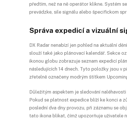
předtím, než na ně operátor klikne. Systém s
prevádzke, sile signálu alebo špecifickom sprá
Správa expedicí a vizuální s
DX Radar nenabízí jen pohled na aktuální dění
slouží také jako plánovací kalendář. Sekce o
ikonou globu zobrazuje seznam expedicí plá
následujících 14 dnech. Tyto položky jsou v 
zřetelně označeny modrým štítkem Upcomin
Důležitým aspektem je sledování naléhavosti 
Pokud se platnost expedice blíží ke konci a z
poslední dva dny provozu, při záznamu se ob
tato ikona blikat, čímž upozorňuje uživatele n