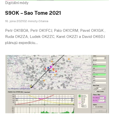
Digitální módy
S9OK – Sao Tome 2021
16. júna 202102 minúty čítania
Petr OK1BOA, Petr OK1FCJ, Palo OK1CRM, Pavel OK1GK ,
Ruda OK2ZA, Ludek OK2ZC, Karel OK2ZI a David OK6DJ
plánujú expedíciu…