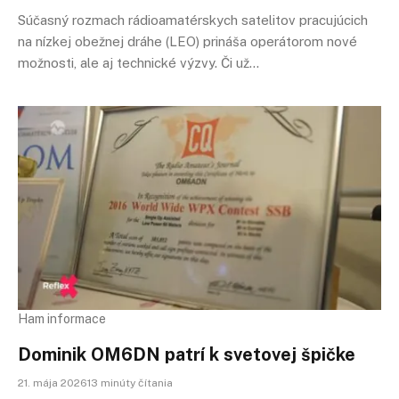
Súčasný rozmach rádioamatérskych satelitov pracujúcich
na nízkej obežnej dráhe (LEO) prináša operátorom nové
možnosti, ale aj technické výzvy. Či už…
Ham informace
Dominik OM6DN patrí k svetovej špičke
21. mája 202613 minúty čítania