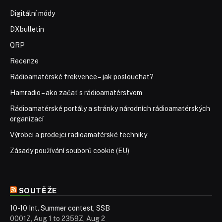
Digitální módy
DXbulletin
QRP
Recenze
Rádioamatérské frekvence – jak poslouchat?
Hamradio – ako začať s rádioamatérstvom
Rádioamatérské portály a stránky národních rádioamatérských
organizací
Výrobci a prodejci radioamatérské techniky
Zásady používání souborů cookie (EU)
SOUTĚŽE
10-10 Int. Summer contest, SSB
0001Z, Aug 1 to 2359Z, Aug 2