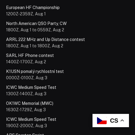
European HF Championship
1200Z-2359Z, Aug 1
North American QSO Party, CW
1800Z, Aug 1 to 0559Z, Aug 2
ARRL 222 MHz and Up Distance contest
1800Z, Aug 1 to 1800Z, Aug 2
SARL HF Phone contest
1400Z-1700Z, Aug 2
K1USN pomalý rychlostní test
0000Z-0100Z, Aug 3
ICWC Medium Speed Test
1300Z-1400Z, Aug 3
OK1WC Memorial (MWC)
1630Z-1729Z, Aug 3
ICWC Medium Speed Test
CS
1900Z-2000Z, Aug 3