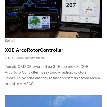
Softvér
XOE ArcoRotorController
6. júla 202602 minúty čítania
Tomáš, OK1XOE, zverejnil na GitHube projekt XOE
ArcoRotorController – desktopovú aplikáciu, ktorá
umožňuje ovládať anténny rotátor prostredníctvom radiča
microHAM ARCO…