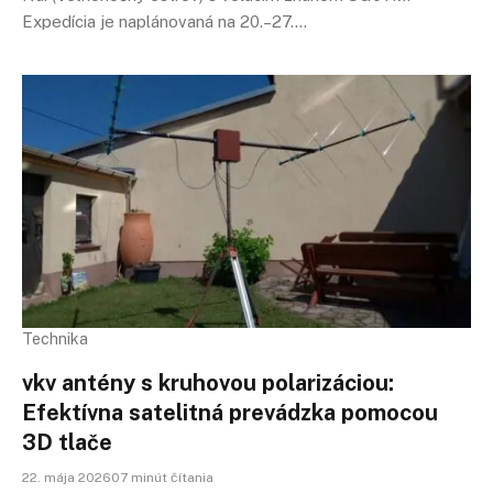
Expedícia je naplánovaná na 20.–27.…
Technika
vkv antény s kruhovou polarizáciou:
Efektívna satelitná prevádzka pomocou
3D tlače
22. mája 202607 minút čítania