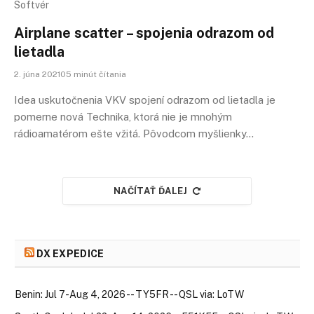
Softvér
Airplane scatter – spojenia odrazom od
lietadla
2. júna 202105 minút čítania
Idea uskutočnenia VKV spojení odrazom od lietadla je
pomerne nová Technika, ktorá nie je mnohým
rádioamatérom ešte vžitá. Pôvodcom myšlienky…
NAČÍTAŤ ĎALEJ
DX EXPEDICE
Benin: Jul 7-Aug 4, 2026 -- TY5FR -- QSL via: LoTW