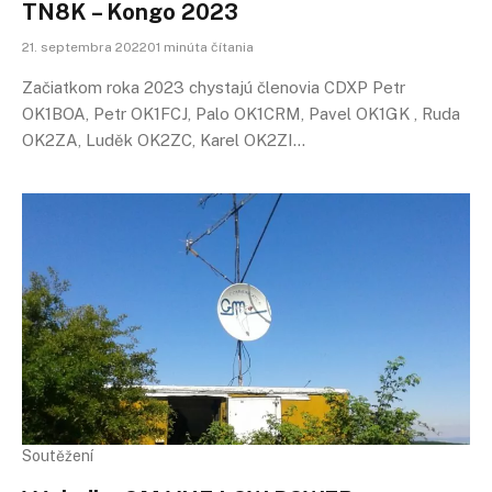
TN8K – Kongo 2023
21. septembra 202201 minúta čítania
Začiatkom roka 2023 chystajú členovia CDXP Petr
OK1BOA, Petr OK1FCJ, Palo OK1CRM, Pavel OK1GK , Ruda
OK2ZA, Luděk OK2ZC, Karel OK2ZI…
Soutěžení