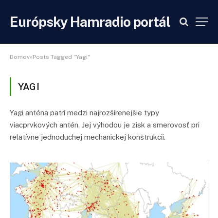
Európsky Hamradio portál
Domov»Posts Tagged "Yagi"
YAGI
Yagi anténa patrí medzi najrozšírenejšie typy
viacprvkových antén. Jej výhodou je zisk a smerovosť pri
relatívne jednoduchej mechanickej konštrukcii.