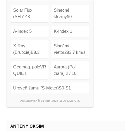
Solar Flux
Slnečné
(SFI)148
škvrny90
A-Index 5
K-Index 1
X-Ray
Slnečný
(Erupcie)B8.3
vietor283.7 km/s
Geomag. poleVR
Aurora (Pol.
QUIET
žiara) 2 / 10
Úroveň šumu (S-Meter)S0-S1
Aktualizované: 01 Aug 2026 1100 GMT UTC
ANTÉNY OK5IM