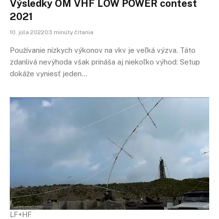
Výsledky OM VHF LOW POWER contest
2021
10. júla 202203 minúty čítania
Používanie nízkych výkonov na vkv je veľká výzva. Táto
zdanlivá nevýhoda však prináša aj niekoľko výhod: Setup
dokáže vyniesť jeden…
LF+HF