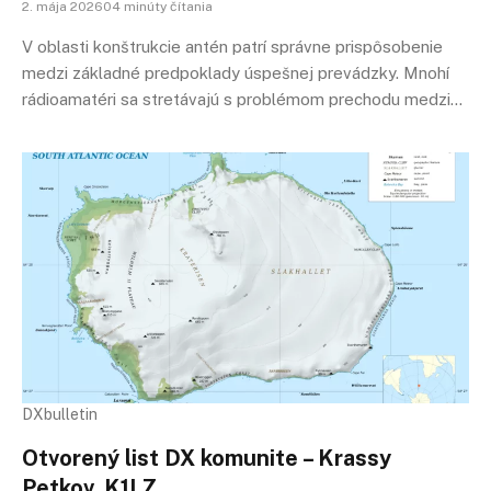
2. mája 202604 minúty čítania
V oblasti konštrukcie antén patrí správne prispôsobenie
medzi základné predpoklady úspešnej prevádzky. Mnohí
rádioamatéri sa stretávajú s problémom prechodu medzi…
DXbulletin
Otvorený list DX komunite – Krassy
Petkov, K1LZ