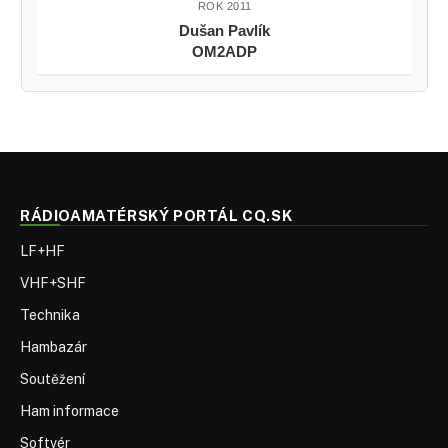
ROK 2011
Dušan Pavlík
OM2ADP
RÁDIOAMATÉRSKÝ PORTÁL CQ.SK
LF+HF
VHF+SHF
Technika
Hambazár
Soutěžení
Ham informace
Softvér