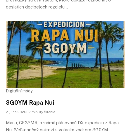
desiatich decibeloch rozdielu…
Digitální módy
3G0YM Rapa Nui
2. júna 202602 minúty čítania
Manu, CE3YMR, oznámil plánovanú DX expedíciu z Rapa
Nui (Veľkonočný ostrov) s volacím znakom 3G0YM.