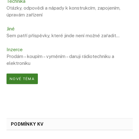
Technika
Otázky, odpovědi a nápady k konstrukcím, zapojením,
úpravám zařízení
Jiné
Sem patří příspěvky, které jinde není možné zařadit…
Inzerce
Prodám – koupím – vyměním – daruji rádiotechniku a
elektroniku
NOVÉ TÉMA
PODMÍNKY KV