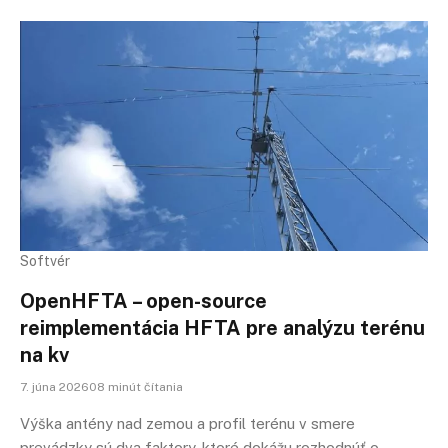
Softvér
OpenHFTA – open-source
reimplementácia HFTA pre analýzu terénu
na kv
7. júna 202608 minút čítania
Výška antény nad zemou a profil terénu v smere
prevádzky sú dva faktory, ktoré dokážu rozhodnúť o