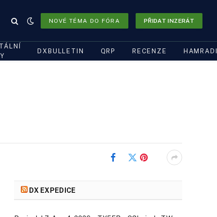
NOVÉ TÉMA DO FÓRA
PŘIDAT INZERÁT
ITÁLNÍ
DXBULLETIN
QRP
RECENZE
HAMRAD
Y
Facebook
Twitter
Pinterest
DX EXPEDICE