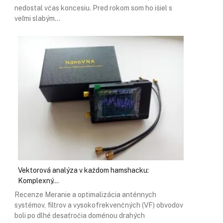
nedostal včas koncesiu. Pred rokom som ho išiel s
veľmi slabým…
Vektorová analýza v každom hamshacku:
Komplexný…
Recenze Meranie a optimalizácia anténnych
systémov, filtrov a vysokofrekvenčných (VF) obvodov
boli po dlhé desaťročia doménou drahých