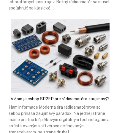
laboratórnych prístrojov. Bežný rádioamatér sa musel
spoľahnúť na klasické…
V čom je eshop SP2FP pre rádioamatéra zaujímavý?
Ham informace Moderná éra rádioamatérstva so
sebou prináša zaujímavý paradox. Na jednej strane
máme prístup k špičkovým digitálnym technológiám a
sofistikovaným softvérovo definovaným
transceiverom, na strane druhej…