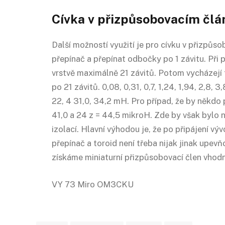
Cívka v přizpůsobovacím člá
Další možností využití je pro cívku v přizpůs
přepínač a přepínat odbočky po 1 závitu. Při 
vrstvě maximálně 21 závitů. Potom vycházejí
po 21 závitů. 0,08, 0,31, 0,7, 1,24, 1,94, 2,8, 3,8
22, 4 31,0, 34,2 mH. Pro případ, že by někdo 
41,0 a 24 z = 44,5 mikroH. Zde by však bylo 
izolací. Hlavní výhodou je, že po připájení výv
přepínač a toroid není třeba nijak jinak upev
získáme miniaturní přizpůsobovací člen vhod
VY 73 Miro OM3CKU