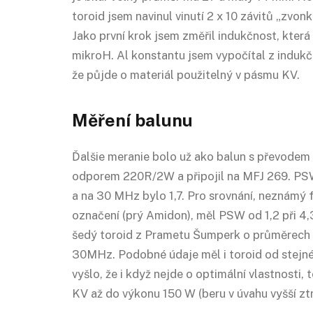
toroid jsem navinul vinutí 2 x 10 závitů „zvo
Jako první krok jsem změřil indukčnost, kter
mikroH. Al konstantu jsem vypočítal z indukčn
že půjde o materiál použitelný v pásmu KV.
Měření balunu
Ďalšie meranie bolo už ako balun s převodem
odporem 220R/2W a připojil na MFJ 269. PSW
a na 30 MHz bylo 1,7. Pro srovnání, neznámý
označení (prý Amidon), měl PSW od 1,2 při 4
šedý toroid z Prametu Šumperk o průměrech 2
30MHz. Podobné údaje měl i toroid od stejn
vyšlo, že i když nejde o optimální vlastnosti,
KV až do výkonu 150 W (beru v úvahu vyšší zt