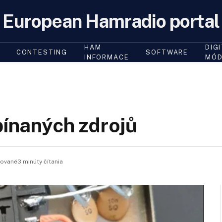
European Hamradio portal
HAM
DIG
CONTESTING
SOFTWARE
INFORMACE
MÓD
pínaných zdrojů
vané3 minúty čítania