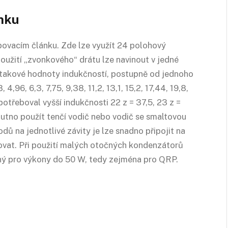
nku
obovacím článku. Zde lze využít 24 polohový
použití „zvonkového“ drátu lze navinout v jedné
 takové hodnoty indukčností, postupně od jednoho
, 4,96, 6,3, 7,75, 9,38, 11,2, 13,1, 15,2, 17,44, 19,8,
potřeboval vyšší indukčnosti 22 z = 37,5, 23 z =
nutno použít tenčí vodič nebo vodič se smaltovou
odů na jednotlivé závity je lze snadno připojit na
ňovat. Při použití malých otočných kondenzátorů
ný pro výkony do 50 W, tedy zejména pro QRP.