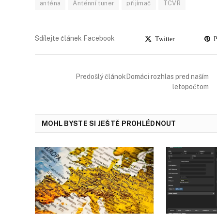
anténa
Anténní tuner
přijímač
TCVR
Sdílejte článek Facebook
Twitter
Pi
Predošlý článokDomáci rozhlas pred naším
letopočtom
MOHL BYSTE SI JEŠTĚ PROHLÉDNOUT