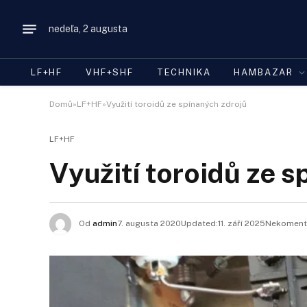
nedeľa, 2 augusta
LF+HF
VHF+SHF
TECHNIKA
HAMBAZAR
Domů»LF+HF»Využití toroidů ze spínaných zdrojů
LF+HF
Využití toroidů ze s
Od
admin
7. augusta 2020Updated:
11. září 2025
Nekomento