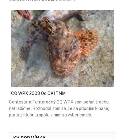
CQ WPX 2003 Od OK1TNM
Contesting Tohtoročný CQ WPX som poňal trochu
netradične. Rozhodol som sa, že sa pripojím k našej
partii z klubu a spolu s nimi sa vyberiem do…
KV PODMÍNKY