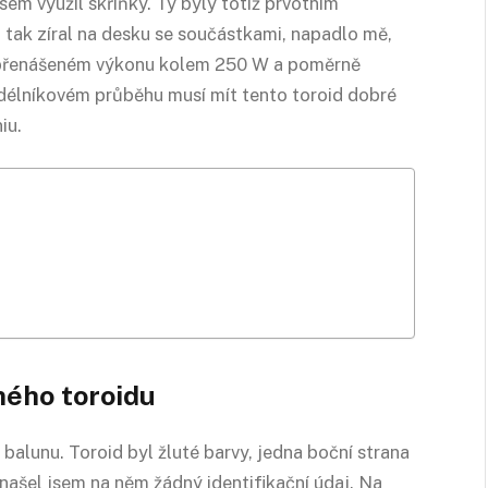
sem využil skříňky. Ty byly totiž prvotním
 tak zíral na desku se součástkami, napadlo mě,
 Při přenášeném výkonu kolem 250 W a poměrně
bdélníkovém průběhu musí mít tento toroid dobré
iu.
mého toroidu
 balunu. Toroid byl žluté barvy, jedna boční strana
našel jsem na něm žádný identifikační údaj. Na