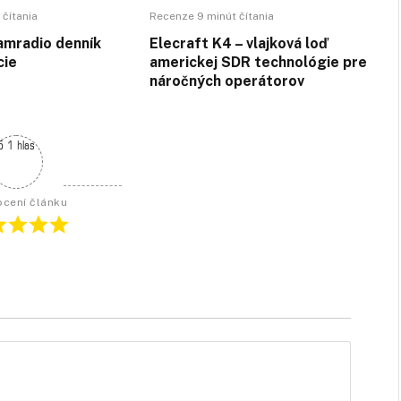
 čítania
Recenze 9 minút čítania
mradio denník
Elecraft K4 – vlajková loď
cie
americkej SDR technológie pre
náročných operátorov
5 1 hlas
cení článku