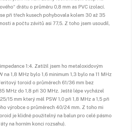
nkového“ drátu o průměru 0,8 mm as PVC izolací.
á se při třech kusech pohybovala kolem 30 až 35
osti a počtu závitů asi 77,5. Z toho jsem usoudil,
 impedance 1:4. Zatížil jsem ho metaloxidovým
 na 1,8 MHz bylo 1,6 minimum 1,3 bylo na 11 MHz
 feritový toroid o průměrech 61/36 mm bez
,35 MHz do 1,8 při 30 MHz. Ještě lépe vycházel
5/15 mm který měl PSW 1,0 při 1,8 MHz a 1,5 při
ého výrobce o průměrech 40/24 mm. Z toho mi
 toroid je klidně použitelný na balun pro celé pásmo
ráty na horním konci rozsahu).