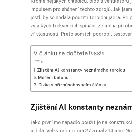
Kromě nějakých chladičů, diod a ventilátorů j
impulsem pro shánění těchto zdrojů. Jak jsem
jestli by se nedala použít i toroidní jádra.
vysokých frekvencích spínání, zejména při o
vf vlastnosti. Preto som ich podrobil testovan
V článku se dočtete
Toggle
Zjištění Al konstanty neznámého toroidu
Měření balunu
Cívka v přizpůsobovacím článku
Zjištění Al konstanty nezná
Jako první mě napadlo použít je na konstrukci
je bílá. Velký průměr má 27 a malý 14 mm. Ne