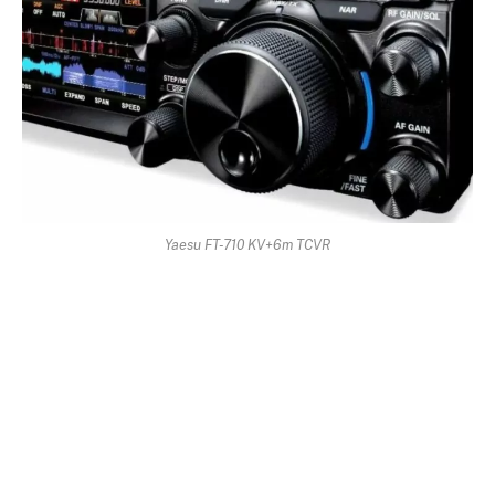
Yaesu FT-710 KV+6m TCVR