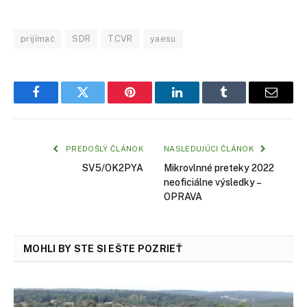
prijímač
SDR
TCVR
yaesu
Facebook
Twitter
Pinterest
LinkedIn
Tumblr
Email
PREDOŠLÝ ČLÁNOK
NASLEDUJÚCI ČLÁNOK
SV5/OK2PYA
Mikrovlnné preteky 2022
neoficiálne výsledky –
OPRAVA
MOHLI BY STE SI EŠTE POZRIEŤ