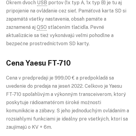
Okrem dvoch
USB
portov (1x typ A, 1x typ B) je tu aj
pripojenie na ovládanie cez sieť. Pamäťová karta SD si
zapamätá všetky nastavenia, obsah pamäte a
zaznamená aj
QSO
stlačením tlačidla. Pevné
aktualizácie sa tiež vykonávajú veľmi pohodlne a
bezpečne prostredníctvom SD karty.
Cena Yaesu FT-710
Cena v predpredaji je 999,00 € a predpokladá sa
uvedenie do predaja na jeseň 2022. Celkovo je Yaesu
FT-710 spoľahlivým a výkonným transceiverom, ktorý
poskytuje rádioamatérom široké možnosti
komunikácie a zábavy. S jeho jednoduchým ovládaním a
rozsiahlymi funkciami je ideálny pre všetkých, ktorí sa
zaujímajú o KV + 6m.