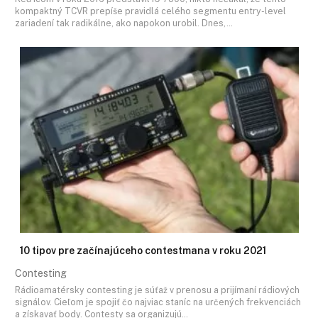
kompaktný TCVR prepíše pravidlá celého segmentu entry-level
zariadení tak radikálne, ako napokon urobil. Dnes,…
10 tipov pre začínajúceho contestmana v roku 2021
Contesting
Rádioamatérsky contesting je súťaž v prenosu a prijímaní rádiových
signálov. Cieľom je spojiť čo najviac staníc na určených frekvenciách
a získavať body. Contesty sa organizujú…