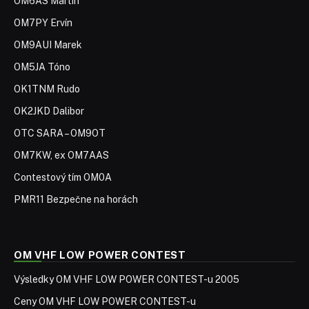
OM6AS Martin
OM7PY Ervín
OM9AUI Marek
OM5JA Tóno
OK1TNM Rudo
OK2JKD Dalibor
OTC SARA – OM9OT
OM7KW, ex OM7AAS
Contestový tím OM0A
PMR11 Bezpečne na horách
OM VHF LOW POWER CONTEST
Výsledky OM VHF LOW POWER CONTEST-u 2005
Ceny OM VHF LOW POWER CONTEST-u