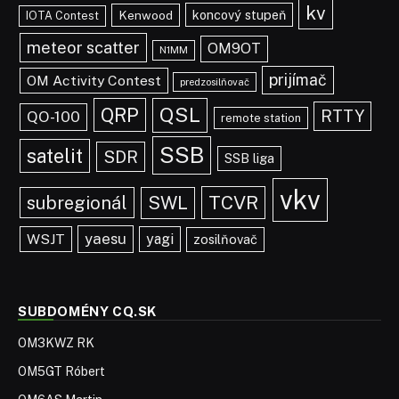
kv
koncový stupeň
Kenwood
IOTA Contest
meteor scatter
OM9OT
N1MM
prijímač
OM Activity Contest
predzosilňovač
QRP
QSL
RTTY
QO-100
remote station
SSB
satelit
SDR
SSB liga
vkv
TCVR
subregionál
SWL
yaesu
WSJT
yagi
zosilňovač
SUBDOMÉNY CQ.SK
OM3KWZ RK
OM5GT Róbert