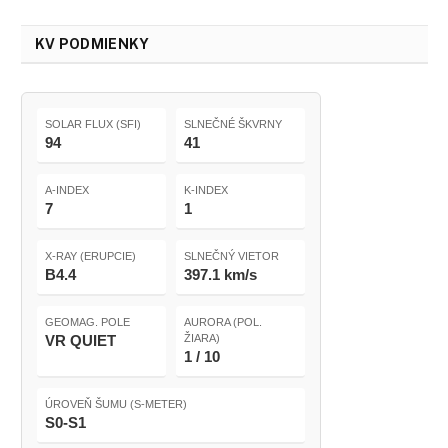
KV PODMIENKY
SOLAR FLUX (SFI)
SLNEČNÉ ŠKVRNY
94
41
A-INDEX
K-INDEX
7
1
X-RAY (ERUPCIE)
SLNEČNÝ VIETOR
B4.4
397.1 km/s
GEOMAG. POLE
AURORA (POL.
VR QUIET
ŽIARA)
1 / 10
ÚROVEŇ ŠUMU (S-METER)
S0-S1