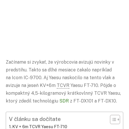
Začíname si zvykať, že výrobcovia avizujú novinky v
predstihu. Takto sa dlhé mesiace čakalo napríklad
na Icom IC-9700. Aj Yaesu naskočilo na tento vlak a
avizuje na jeseň KV+6m
TCVR
Yaesu FT-710. Pôjde o
kompaktný 4,5-kilogramový krátkovlnný TCVR Yaesu,
ktorý zdedil technológiu
SDR
z FT-DX101 a FT-DX10.
V článku sa dočítate
KV + 6m TCVR Yaesu FT-710