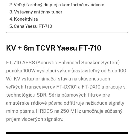
Veľký farebný displej a komfortné ovládanie
Vstavaný anténny tuner
Konektivita
Cena Yaesu FT-710
KV + 6m TCVR Yaesu FT-710
FT-710 AESS (Acoustic Enhanced Speaker System)
ponúka 100W vysielací výkon (nastaviteľný od 5 do 100
W). KV vstup prijímača stavia na skúsenostiach
veľkých transceiverov FT-DX101 a FT-DX10 a pracuje s
technológiou SDR. Séria pásmových filtrov pre
amatérske rádiové pásma odfiltruje nežiaduce signály
mimo pásma. HRDDS na 250 MHz umožňuje súčasný
príjem viacerých signálov.