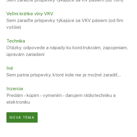
Veľmi krátke vlny VKV
Sem zaraďte príspevky týkajúce sa VKV pásiem (od 6m
vyššie)
Technika
Otázky, odpovede a nápady ku konštrukciám, zapojeniam,
úpravám zariadení
Iné
Sem patria príspevky, ktoré inde nie je možné zaradiť…
Inzercia
Predám – kúpim – vymením – darujem rádiotechniku a
elektroniku
NOVÁ TÉMA