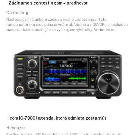
Záčíname s contestingom – predhovor
Contesting
Nasledujúcim článkom začína seriál o contestingu. Táto
rádioamatérska disciplína je veľmi obľúbená a v OM/OK sa nachádza
viacero staníc dosahujúcich vynikajúce výsledky. Verím, že sa…
Icom IC-7300 legenda, ktorá odmieta zostarnúť
Recenzie
Keď Icom v roku 2016 predstavil IC-7300, nikto nečakal, že tento