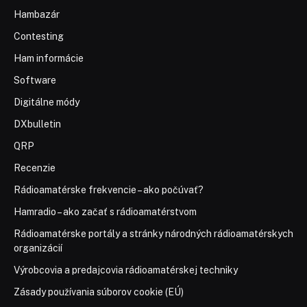
Hambazár
Contesting
Ham informácie
Software
Digitálne módy
DXbulletin
QRP
Recenzie
Rádioamatérske frekvencie – ako počúvať?
Hamradio – ako začať s rádioamatérstvom
Rádioamatérske portály a stránky národných rádioamatérskych
organizácií
Výrobcovia a predajcovia rádioamatérskej techniky
Zásady používania súborov cookie (EÚ)