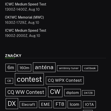
ICWC Medium Speed Test
1300Z-1400Z, Aug 10
OK1WC Memorial (MWC)
1630Z-1729Z, Aug 10
ICWC Medium Speed Test
1900Z-2000Z, Aug 10
ZNAČKY
anténa
6m
160m
anténny tuner
callbook
contest
CQ WPX Contest
CB
CW
CQ WW Contest
diplom
DK7ZB
DX
FT8
EME
Icom
IOTA
Elecraft