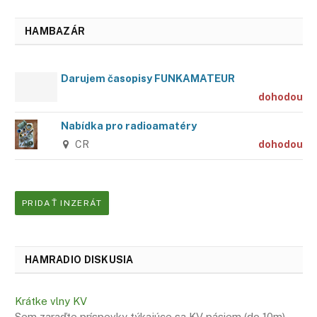
HAMBAZÁR
Darujem časopisy FUNKAMATEUR
dohodou
Nabídka pro radioamatéry
CR
dohodou
PRIDAŤ INZERÁT
HAMRADIO DISKUSIA
Krátke vlny KV
Sem zaraďte príspevky týkajúce sa KV pásiem (do 10m)