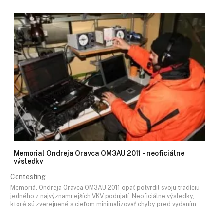
Memorial Ondreja Oravca OM3AU 2011 - neoficiálne
výsledky
Contesting
Memoriál Ondreja Oravca OM3AU 2011 opäť potvrdil svoju tradíciu
jedného z najvýznamnejších VKV podujatí. Neoficiálne výsledky,
ktoré sú zverejnené s cieľom minimalizovať chyby pred vydaním…