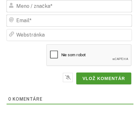
Men
/
zna
Ema
Web
0
KOMENTÁRE