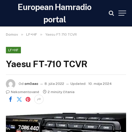
European Hamradio
portal
»
»
Domov
LF+HF
Yaesu FT-710 TCVR
LF+HF
Yaesu FT-710 TCVR
Od
om0aao
8. júla 2022
Updated:
10. mája 2024
Nekomentované
2 minúty čítania