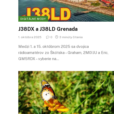
DIGITÁLNE MÓDY
J38DX a J38LD Grenada
1. októbra 2025
0
3 minúty čítania
Medzi 1. a 15. októbrom 2025 sa dvojica
rádioamatérov zo Škótska – Graham, 2M0IJU a Eric,
GM5RDX – vyberie na…