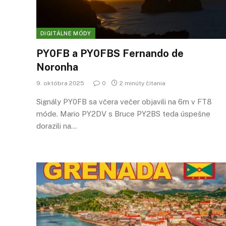
DIGITÁLNE MÓDY
PY0FB a PY0FBS Fernando de
Noronha
9. októbra 2025
0
2 minúty čítania
Signály PY0FB sa včera večer objavili na 6m v FT8
móde. Mario PY2DV s Bruce PY2BS teda úspešne
dorazili na…