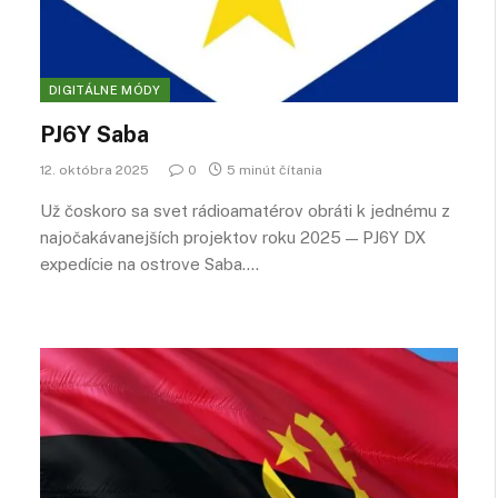
DIGITÁLNE MÓDY
PJ6Y Saba
12. októbra 2025
0
5 minút čítania
Už čoskoro sa svet rádioamatérov obráti k jednému z
najočakávanejších projektov roku 2025 — PJ6Y DX
expedície na ostrove Saba.…