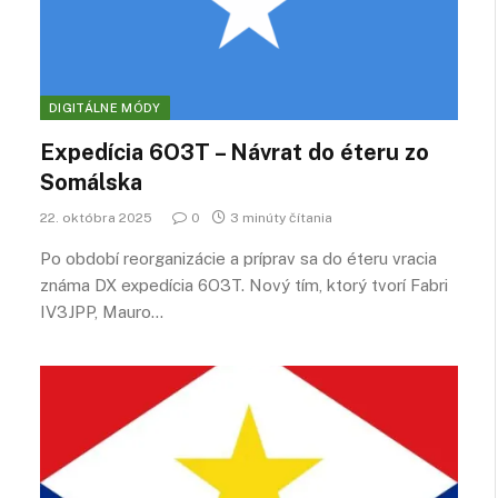
DIGITÁLNE MÓDY
Expedícia 6O3T – Návrat do éteru zo
Somálska
22. októbra 2025
0
3 minúty čítania
Po období reorganizácie a príprav sa do éteru vracia
známa DX expedícia 6O3T. Nový tím, ktorý tvorí Fabri
IV3JPP, Mauro…