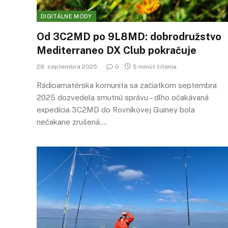
DIGITÁLNE MÓDY
Od 3C2MD po 9L8MD: dobrodružstvo
Mediterraneo DX Club pokračuje
28. septembra 2025
0
5 minút čítania
Rádioamatérska komunita sa začiatkom septembra
2025 dozvedela smutnú správu – dlho očakávaná
expedícia 3C2MD do Rovníkovej Guiney bola
nečakane zrušená.…