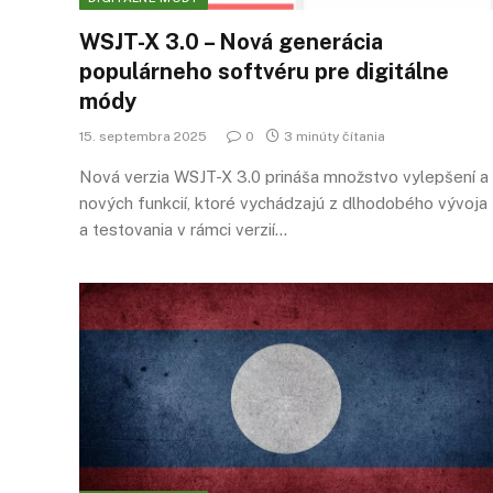
WSJT-X 3.0 – Nová generácia
populárneho softvéru pre digitálne
módy
15. septembra 2025
0
3 minúty čítania
Nová verzia WSJT-X 3.0 prináša množstvo vylepšení a
nových funkcií, ktoré vychádzajú z dlhodobého vývoja
a testovania v rámci verzií…