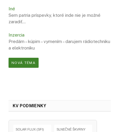
Iné
Sem patria príspevky, ktoré inde nie je možné
zaradiť…
Inzercia
Predám – kúpim – vymením – darujem rádiotechniku
a elektroniku
NOVÁ TÉMA
KV PODMIENKY
SOLAR FLUX (SFI)
SLNEČNÉ ŠKVRNY