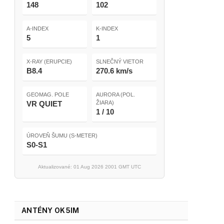
148
102
A-INDEX
K-INDEX
5
1
X-RAY (ERUPCIE)
SLNEČNÝ VIETOR
B8.4
270.6 km/s
GEOMAG. POLE
AURORA (POL.
VR QUIET
ŽIARA)
1 / 10
ÚROVEŇ ŠUMU (S-METER)
S0-S1
Aktualizované: 01 Aug 2026 2001 GMT UTC
ANTÉNY OK5IM