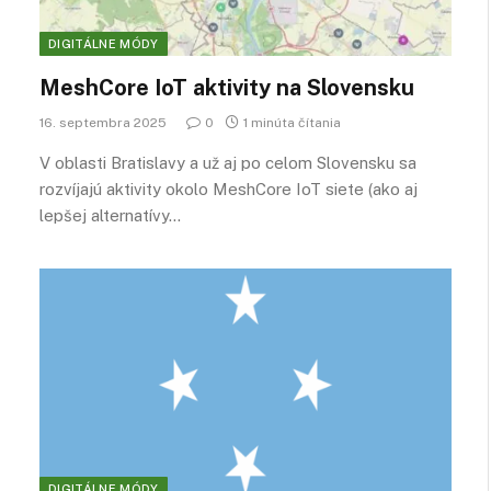
DIGITÁLNE MÓDY
MeshCore IoT aktivity na Slovensku
16. septembra 2025
0
1 minúta čítania
V oblasti Bratislavy a už aj po celom Slovensku sa
rozvíjajú aktivity okolo MeshCore IoT siete (ako aj
lepšej alternatívy…
DIGITÁLNE MÓDY