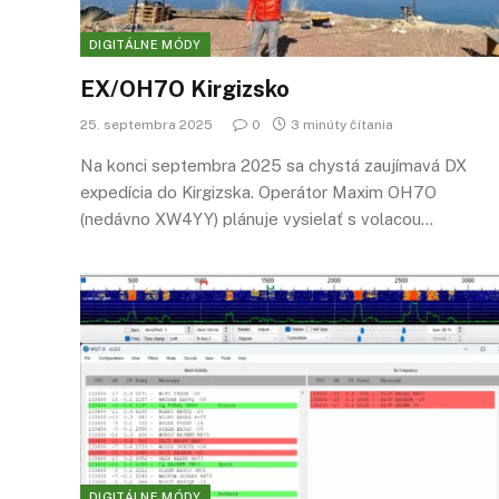
DIGITÁLNE MÓDY
EX/OH7O Kirgizsko
25. septembra 2025
0
3 minúty čítania
Na konci septembra 2025 sa chystá zaujímavá DX
expedícia do Kirgizska. Operátor Maxim OH7O
(nedávno XW4YY) plánuje vysielať s volacou…
DIGITÁLNE MÓDY