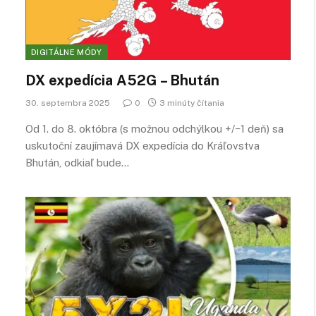
DIGITÁLNE MÓDY
DX expedícia A52G – Bhután
30. septembra 2025
0
3 minúty čítania
Od 1. do 8. októbra (s možnou odchýlkou +/−1 deň) sa
uskutoční zaujímavá DX expedícia do Kráľovstva
Bhután, odkiaľ bude…