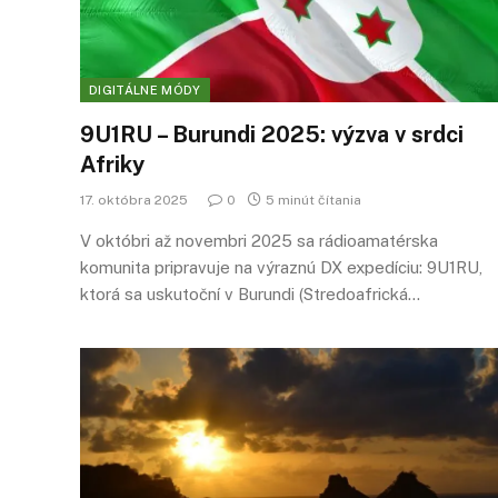
DIGITÁLNE MÓDY
9U1RU – Burundi 2025: výzva v srdci
Afriky
17. októbra 2025
0
5 minút čítania
V októbri až novembri 2025 sa rádioamatérska
komunita pripravuje na výraznú DX expedíciu: 9U1RU,
ktorá sa uskutoční v Burundi (Stredoafrická…