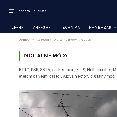
sobota, 1 augusta
LF+HF
VHF+SHF
TECHNIKA
HAMBAZÁR
»
Domov
Category: "Digitálne módy" (Page 2)
DIGITÁLNE MÓDY
RTTY, PSK, SSTV, packet radio, FT-8, Hellschreiber, 
éterom sa veľmi často využíva niektorý digitálny mód.