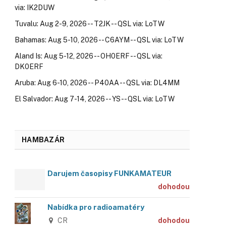
via: IK2DUW
Tuvalu: Aug 2-9, 2026 -- T2JK -- QSL via: LoTW
Bahamas: Aug 5-10, 2026 -- C6AYM -- QSL via: LoTW
Aland Is: Aug 5-12, 2026 -- OH0ERF -- QSL via:
DK0ERF
Aruba: Aug 6-10, 2026 -- P40AA -- QSL via: DL4MM
El Salvador: Aug 7-14, 2026 -- YS -- QSL via: LoTW
HAMBAZÁR
Darujem časopisy FUNKAMATEUR
dohodou
Nabídka pro radioamatéry
CR
dohodou