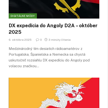
DIGITÁLNE MÓDY
DX expedícia do Angoly D2A – október
2025
6. októbra 2025
0
3 minúty čítania
Medzinárodný tím desiatich rádioamatérov z
Portugalska, Španielska a Nemecka sa chystá
uskutočniť rozsiahlu DX expedíciu do Angoly pod
volacou značkou…