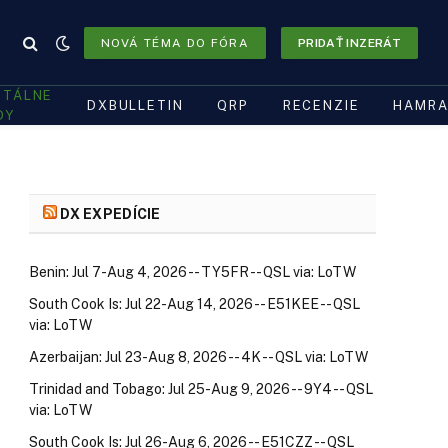
NOVÁ TÉMA DO FÓRA
PRIDAŤ INZERÁT
ITÁLNE
DXBULLETIN
QRP
RECENZIE
HAMRA
DY
DX EXPEDÍCIE
Benin: Jul 7-Aug 4, 2026 -- TY5FR -- QSL via: LoTW
South Cook Is: Jul 22-Aug 14, 2026 -- E51KEE -- QSL
via: LoTW
Azerbaijan: Jul 23-Aug 8, 2026 -- 4K -- QSL via: LoTW
Trinidad and Tobago: Jul 25-Aug 9, 2026 -- 9Y4 -- QSL
via: LoTW
South Cook Is: Jul 26-Aug 6, 2026 -- E51CZZ -- QSL