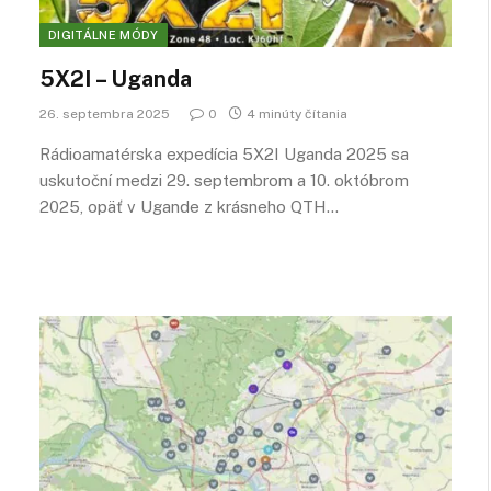
DIGITÁLNE MÓDY
5X2I – Uganda
26. septembra 2025
0
4 minúty čítania
Rádioamatérska expedícia 5X2I Uganda 2025 sa
uskutoční medzi 29. septembrom a 10. októbrom
2025, opäť v Ugande z krásneho QTH…