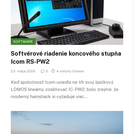
SOFTWARE
Softvérové riadenie koncového stupňa
Icom RS-PW2
23. mája 2026
0
4 minúty čítania
Keď spoločnosť Icom uviedla na trh svoj špičkový
LDMOS lineárny zosilňovač IC-PW2, bolo zrejmé, že
moderný hamshack si vyžaduje viac…