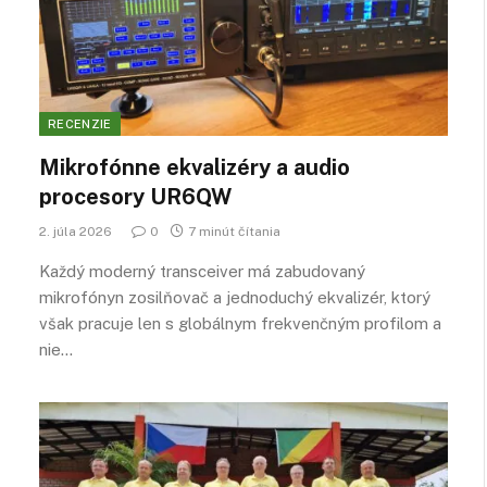
RECENZIE
Mikrofónne ekvalizéry a audio
procesory UR6QW
2. júla 2026
0
7 minút čítania
Každý moderný transceiver má zabudovaný
mikrofónyn zosilňovač a jednoduchý ekvalizér, ktorý
však pracuje len s globálnym frekvenčným profilom a
nie…