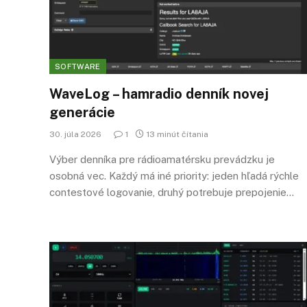
SOFTWARE
WaveLog – hamradio denník novej
generácie
30. júla 2026
1
13 minút čítania
Výber denníka pre rádioamatérsku prevádzku je
osobná vec. Každý má iné priority: jeden hľadá rýchle
contestové logovanie, druhý potrebuje prepojenie…