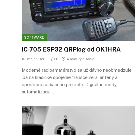
SOFTWARE
IC-705 ESP32 QRPlog od OK1HRA
16. mája 2026
0
4 minúty čítania
Moderné rádioamatérstvo sa už dávno neobmedzuje
iba na klasické spojenie transceivera, antény a
operátora sediaceho pri stole. Digitálne módy,
automatizácia…