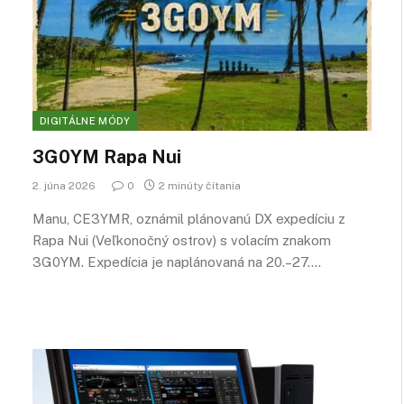
DIGITÁLNE MÓDY
3G0YM Rapa Nui
2. júna 2026
0
2 minúty čítania
Manu, CE3YMR, oznámil plánovanú DX expedíciu z
Rapa Nui (Veľkonočný ostrov) s volacím znakom
3G0YM. Expedícia je naplánovaná na 20.–27.…