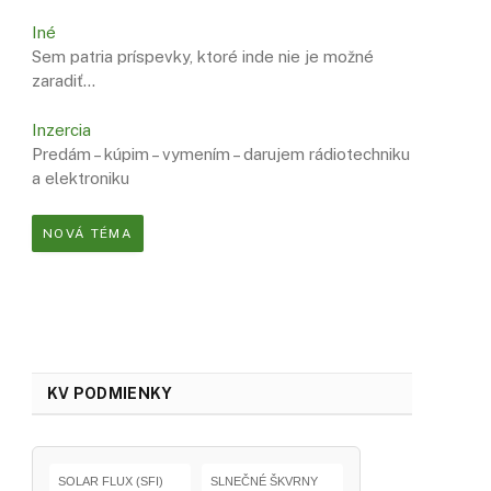
Iné
Sem patria príspevky, ktoré inde nie je možné
zaradiť…
Inzercia
Predám – kúpim – vymením – darujem rádiotechniku
a elektroniku
NOVÁ TÉMA
KV PODMIENKY
SOLAR FLUX (SFI)
SLNEČNÉ ŠKVRNY