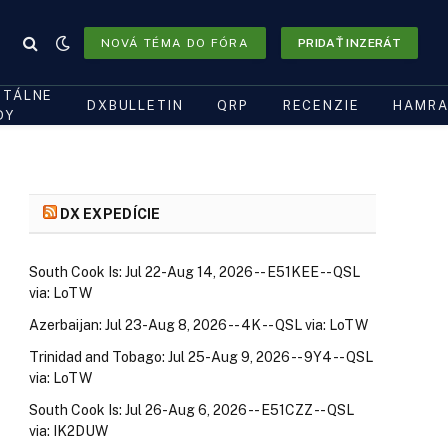
NOVÁ TÉMA DO FÓRA
PRIDAŤ INZERÁT
ITÁLNE
DXBULLETIN
QRP
RECENZIE
HAMRA
DY
DX EXPEDÍCIE
South Cook Is: Jul 22-Aug 14, 2026 -- E51KEE -- QSL
via: LoTW
Azerbaijan: Jul 23-Aug 8, 2026 -- 4K -- QSL via: LoTW
Trinidad and Tobago: Jul 25-Aug 9, 2026 -- 9Y4 -- QSL
via: LoTW
South Cook Is: Jul 26-Aug 6, 2026 -- E51CZZ -- QSL
via: IK2DUW