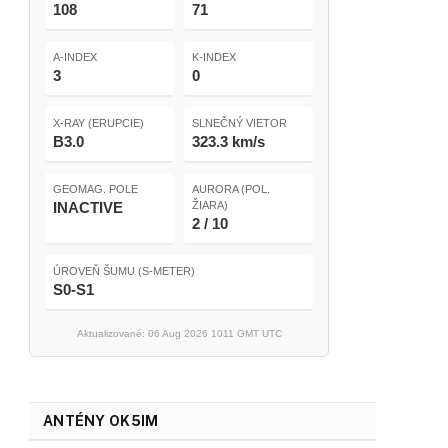
108
71
A-INDEX
K-INDEX
3
0
X-RAY (ERUPCIE)
SLNEČNÝ VIETOR
B3.0
323.3 km/s
GEOMAG. POLE
AURORA (POL.
INACTIVE
ŽIARA)
2 / 10
ÚROVEŇ ŠUMU (S-METER)
S0-S1
Aktualizované: 06 Aug 2026 1011 GMT UTC
ANTÉNY OK5IM