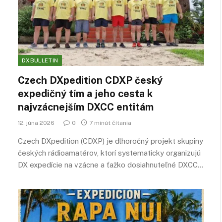
DXBULLETIN
Czech DXpedition CDXP český
expedičný tím a jeho cesta k
najvzácnejším DXCC entitám
12. júna 2026
0
7 minút čítania
Czech DXpedition (CDXP) je dlhoročný projekt skupiny
českých rádioamatérov, ktorí systematicky organizujú
DX expedície na vzácne a ťažko dosiahnuteľné DXCC…