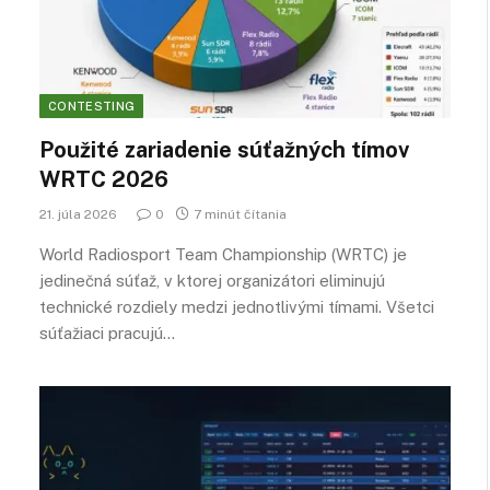
CONTESTING
Použité zariadenie súťažných tímov
WRTC 2026
21. júla 2026
0
7 minút čítania
World Radiosport Team Championship (WRTC) je
jedinečná súťaž, v ktorej organizátori eliminujú
technické rozdiely medzi jednotlivými tímami. Všetci
súťažiaci pracujú…