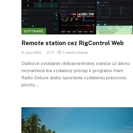
SOFTWARE
Remote station cez RigControl Web
8. júla 2026
0
7 minút čítania
Diaľkové ovládanie rádioamatérskej stanice už dávno
neznamená iba vzdialený prístup k programu Ham
Radio Deluxe alebo spustenie vzdialenej pracovnej
plochy.…