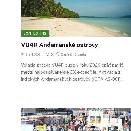
CONTESTING
VU4R Andamanské ostrovy
7. júla 2026
0
5 minút čítania
Volacia značka VU4R bude v roku 2026 opäť patriť
medzi najočakávanejšie DX expedície. Aktivácia z
indických Andamanských ostrovov (IOTA AS-001)…