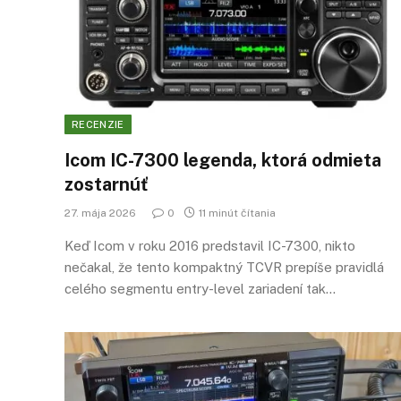
RECENZIE
Icom IC-7300 legenda, ktorá odmieta
zostarnúť
27. mája 2026
0
11 minút čítania
Keď Icom v roku 2016 predstavil IC-7300, nikto
nečakal, že tento kompaktný TCVR prepíše pravidlá
celého segmentu entry-level zariadení tak…