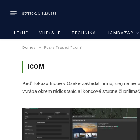
štvrtok, 6 augusta
LF+HF
VHF+SHF
TECHNIKA
HAMBAZÁR
»
Domov
Posts Tagged "Icom"
ICOM
Keď Tokuzo Inoue v Osake zakladal firmu, zrejme netuš
vyrába okrem rádiostaníc aj koncové stupne či prijímač