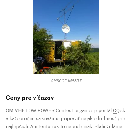
OM3CQF JN88RT
Ceny pre víťazov
OM VHF LOW POWER Contest organizuje portál
CQ
.sk
a každoročne sa snažíme pripraviť nejakú drobnosť pre
najlepších. Ani tento rok to nebude inak. Blahoželáme!