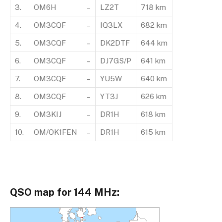
3.
OM6H
–
LZ2T
718 km
4.
OM3CQF
–
IQ3LX
682 km
5.
OM3CQF
–
DK2DTF
644 km
6.
OM3CQF
–
DJ7GS/P
641 km
7.
OM3CQF
–
YU5W
640 km
8.
OM3CQF
–
YT3J
626 km
9.
OM3KIJ
–
DR1H
618 km
10.
OM/OK1FEN
–
DR1H
615 km
QSO map for 144 MHz: