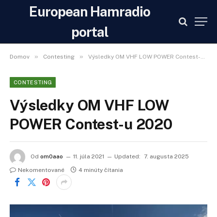
European Hamradio
portal
»
»
Domov
Contesting
Výsledky OM VHF LOW POWER Contest-u 2020
CONTESTING
Výsledky OM VHF LOW
POWER Contest-u 2020
Od
om0aao
11. júla 2021
Updated:
7. augusta 2025
Nekomentované
4 minúty čítania