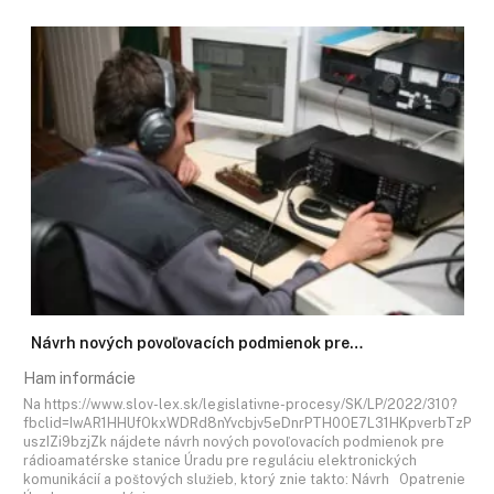
Návrh nových povoľovacích podmienok pre…
Ham informácie
Na https://www.slov-lex.sk/legislativne-procesy/SK/LP/2022/310?
fbclid=IwAR1HHUfOkxWDRd8nYvcbjv5eDnrPTH0OE7L31HKpverbTzP
uszIZi9bzjZk nájdete návrh nových povoľovacích podmienok pre
rádioamatérske stanice Úradu pre reguláciu elektronických
komunikácií a poštových služieb, ktorý znie takto: Návrh Opatrenie