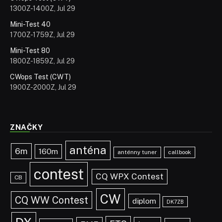
1300Z-1400Z, Jul 29
Mini-Test 40
1700Z-1759Z, Jul 29
Mini-Test 80
1800Z-1859Z, Jul 29
CWops Test (CWT)
1900Z-2000Z, Jul 29
ZNAČKY
anténa
6m
160m
anténny tuner
callbook
contest
CQ WPX Contest
CB
CW
CQ WW Contest
diplom
DK7ZB