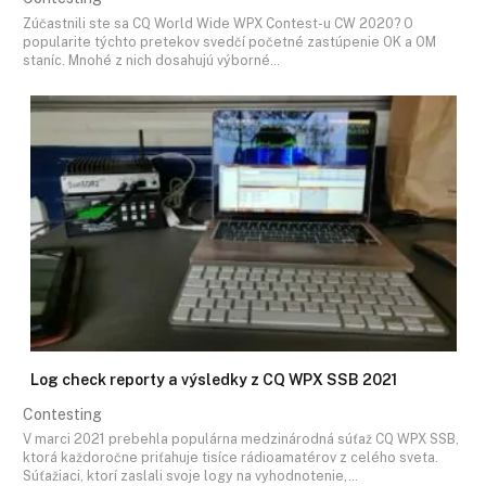
Zúčastnili ste sa CQ World Wide WPX Contest-u CW 2020? O
popularite týchto pretekov svedčí početné zastúpenie OK a OM
staníc. Mnohé z nich dosahujú výborné…
Log check reporty a výsledky z CQ WPX SSB 2021
Contesting
V marci 2021 prebehla populárna medzinárodná súťaž CQ WPX SSB,
ktorá každoročne priťahuje tisíce rádioamatérov z celého sveta.
Súťažiaci, ktorí zaslali svoje logy na vyhodnotenie,…