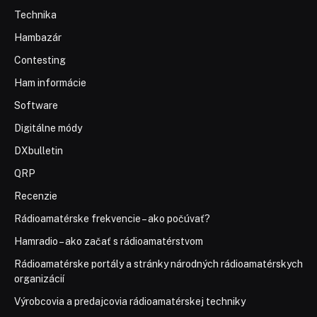
Technika
Hambazár
Contesting
Ham informácie
Software
Digitálne módy
DXbulletin
QRP
Recenzie
Rádioamatérske frekvencie – ako počúvať?
Hamradio – ako začať s rádioamatérstvom
Rádioamatérske portály a stránky národných rádioamatérskych
organizácií
Výrobcovia a predajcovia rádioamatérskej techniky