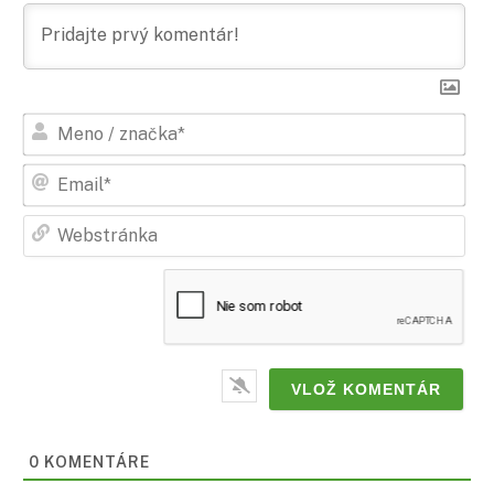
Men
/
zna
Ema
Web
0
KOMENTÁRE