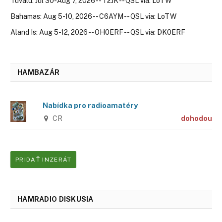
Tuvalu: Jul 30-Aug 7, 2026 -- T2JK -- QSL via: LoTW
Bahamas: Aug 5-10, 2026 -- C6AYM -- QSL via: LoTW
Aland Is: Aug 5-12, 2026 -- OH0ERF -- QSL via: DK0ERF
HAMBAZÁR
Nabídka pro radioamatéry
CR
dohodou
PRIDAŤ INZERÁT
HAMRADIO DISKUSIA