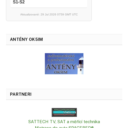
S1-S2
Aktualizované: 29 Jul 2026 0759 GMT UTC
ANTÉNY OK5IM
PARTNERI
SATTECH TV, SAT a měřící technika
Matrace do auta SPACEBED®