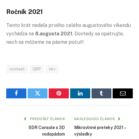
Ročník 2021
Tento krát nedeľa prvého celého augustového víkendu
vychádza na
8.augusta 2021
. Dovtedy sa opatrujte,
nech sa môžeme na pásme počuť!
contest
QRP
vkv
Facebook
Twitter
Pinterest
LinkedIn
Tumblr
Email
PREDOŠLÝ ČLÁNOK
NASLEDUJÚCI ČLÁNOK
SDR Console s 3D
Mikrovlnné preteky 2021 –
vodopádom
výsledky