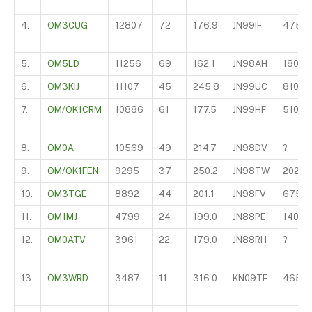
4.
OM3CUG
12807
72
176.9
JN99IF
475
5.
OM5LD
11256
69
162.1
JN98AH
180
6.
OM3KIJ
11107
45
245.8
JN99UC
810
7.
OM/OK1CRM
10886
61
177.5
JN99HF
510
8.
OM0A
10569
49
214.7
JN98DV
?
9.
OM/OK1FEN
9295
37
250.2
JN98TW
2025
10.
OM3TGE
8892
44
201.1
JN98FV
675
11.
OM1MJ
4799
24
199.0
JN88PE
140
12.
OM0ATV
3961
22
179.0
JN88RH
?
13.
OM3WRD
3487
11
316.0
KN09TF
465