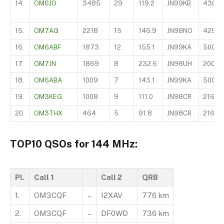
14.
OM6JO
3485
29
119.2
JN99KB
430
15.
OM7AG
2218
15
146.9
JN98NO
425
16.
OM6ABF
1873
12
155.1
JN99KA
500
17.
OM7JN
1869
8
232.6
JN98UH
200
18.
OM6ABA
1009
7
143.1
JN99KA
500
19.
OM3KEG
1008
9
111.0
JN98CR
216
20.
OM3THX
464
5
91.8
JN98CR
216
TOP10 QSOs for 144 MHz:
Pl.
Call 1
Call 2
QRB
1.
OM3CQF
–
I2XAV
776 km
2.
OM3CQF
–
DF0WD
736 km