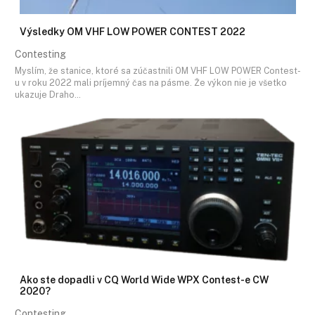
Výsledky OM VHF LOW POWER CONTEST 2022
Contesting
Myslím, že stanice, ktoré sa zúčastnili OM VHF LOW POWER Contest-
u v roku 2022 mali príjemný čas na pásme. Že výkon nie je všetko
ukazuje Draho…
Ako ste dopadli v CQ World Wide WPX Contest-e CW
2020?
Contesting