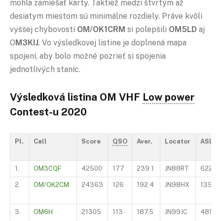
mohla zamiešať karty. Taktiež medzi štvrtým až
desiatym miestom sú minimálne rozdiely. Práve kvôli
vyššej chybovosti
OM/OK1CRM
si polepšili
OM5LD
aj
O
M3KIJ
. Vo výsledkovej listine je doplnená mapa
spojení, aby bolo možné pozrieť si spojenia
jednotlivých staníc.
Výsledková listina OM VHF
Low power
Contest-u 2020
Pl.
Call
Score
QSO
Aver.
Locator
ASL
1.
OM3CQF
42500
177
239.1
JN88RT
622
2.
OM/OK2CM
24363
126
192.4
JN98HX
1352
3.
OM6H
21305
113
187.5
JN99JC
4850