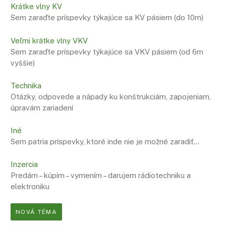
Krátke vlny KV
Sem zaraďte príspevky týkajúce sa KV pásiem (do 10m)
Veľmi krátke vlny VKV
Sem zaraďte príspevky týkajúce sa VKV pásiem (od 6m
vyššie)
Technika
Otázky, odpovede a nápady ku konštrukciám, zapojeniam,
úpravám zariadení
Iné
Sem patria príspevky, ktoré inde nie je možné zaradiť…
Inzercia
Predám – kúpim – vymením – darujem rádiotechniku a
elektroniku
NOVÁ TÉMA