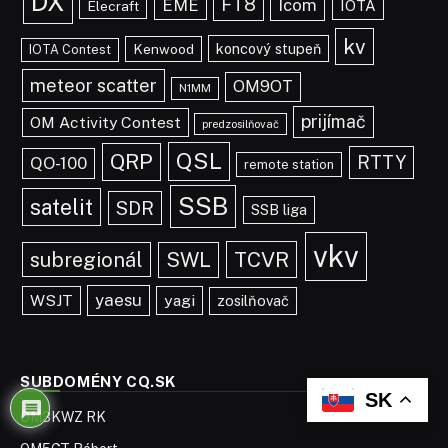
DX
FT8
EME
Icom
IOTA
Elecraft
kv
koncový stupeň
Kenwood
IOTA Contest
meteor scatter
OM9OT
N1MM
prijímač
OM Activity Contest
predzosilňovač
QSL
QRP
RTTY
QO-100
remote station
SSB
satelit
SDR
SSB liga
vkv
TCVR
subregionál
SWL
yaesu
WSJT
yagi
zosilňovač
SUBDOMÉNY CQ.SK
SK
OM3KWZ RK