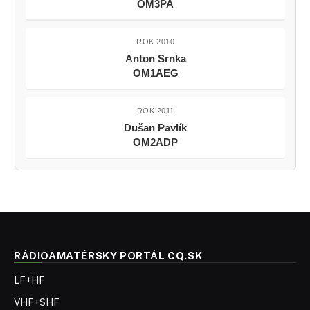
OM3PA
ROK 2010
Anton Srnka
OM1AEG
ROK 2011
Dušan Pavlík
OM2ADP
RÁDIOAMATÉRSKY PORTÁL CQ.SK
LF+HF
VHF+SHF