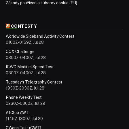
Zásady používania súborov cookie (EÚ)
CONTESTY
Worldwide Sideband Activity Contest
0100Z-0159Z, Jul 28
QCX Challenge
0300Z-0400Z, Jul 28
ICWC Medium Speed Test
0300Z-0400Z, Jul 28
Tuesday's Telegraphy Contest
1930Z-2030Z, Jul 28
Phone Weekly Test
0230Z-0300Z, Jul 29
A1Club AWT
1145Z-1300Z, Jul 29
CWops Test (CWT)