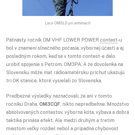
Laco OM5LD pri anténach
Pätnásty ročník OM VHF LOWER POWER
contest
-u
bol v znamení slnečného počasia, výbornej účasti a aj
posledným rokom, keď sa v tomto contest-e dalo
urobiť spojenie s Petrom, OM3PA. A že dovolenka na
Slovensku môže mať rádioamatérsku príchuť ukazujú
tri OK stanice, ktoré vysielali zo Slovenska.
Predbežné výsledky naznačovali, že ani v tomto
ročníku Draha,
OM3CQF
, nikto nepredbehne. Množstvo
absolvovaných contestov, výborná kóta, výbava a dobrá
taktika prináša efekt. Ale medzi druhým a tretím
miestom veľký rozdiel nebol a prípadná chybovosť