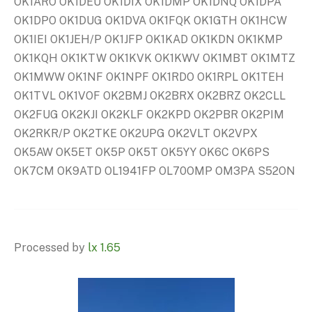
OK1ARO OK1DEU OK1DIX OK1DMP OK1DNQ OK1DPA
OK1DPO OK1DUG OK1DVA OK1FQK OK1GTH OK1HCW
OK1IEI OK1JEH/P OK1JFP OK1KAD OK1KDN OK1KMP
OK1KQH OK1KTW OK1KVK OK1KWV OK1MBT OK1MTZ
OK1MWW OK1NF OK1NPF OK1RDO OK1RPL OK1TEH
OK1TVL OK1VOF OK2BMJ OK2BRX OK2BRZ OK2CLL
OK2FUG OK2KJI OK2KLF OK2KPD OK2PBR OK2PIM
OK2RKR/P OK2TKE OK2UPG OK2VLT OK2VPX
OK5AW OK5ET OK5P OK5T OK5YY OK6C OK6PS
OK7CM OK9ATD OL1941FP OL70OMP OM3PA S52ON
Processed by
lx 1.65