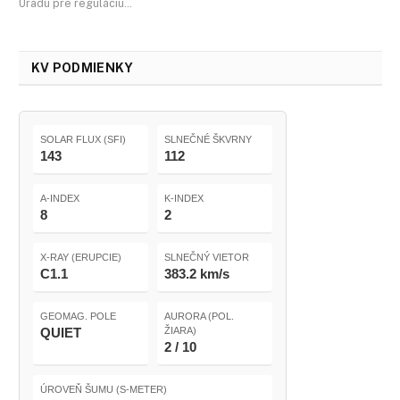
Úradu pre reguláciu…
KV PODMIENKY
SOLAR FLUX (SFI)
SLNEČNÉ ŠKVRNY
143
112
A-INDEX
K-INDEX
8
2
X-RAY (ERUPCIE)
SLNEČNÝ VIETOR
C1.1
383.2 km/s
GEOMAG. POLE
AURORA (POL.
QUIET
ŽIARA)
2 / 10
ÚROVEŇ ŠUMU (S-METER)