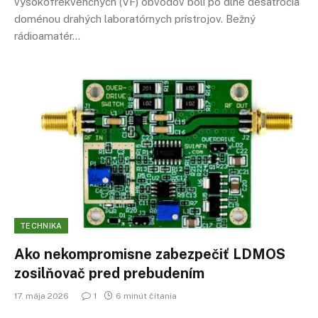
vysokofrekvenčných (VF) obvodov boli po dlhé desaťročia
doménou drahých laboratórnych prístrojov. Bežný
rádioamatér…
TECHNIKA
Ako nekompromisne zabezpečiť LDMOS
zosilňovač pred prebudením
17. mája 2026
1
6 minút čítania