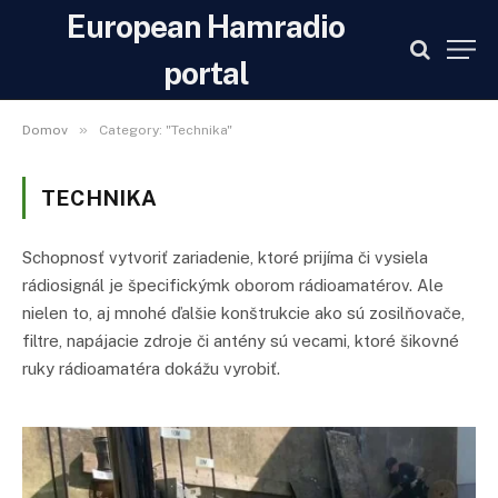
European Hamradio
portal
»
Domov
Category: "Technika"
TECHNIKA
Schopnosť vytvoriť zariadenie, ktoré prijíma či vysiela
rádiosignál je špecifickýmk oborom rádioamatérov. Ale
nielen to, aj mnohé ďalšie konštrukcie ako sú zosilňovače,
filtre, napájacie zdroje či antény sú vecami, ktoré šikovné
ruky rádioamatéra dokážu vyrobiť.