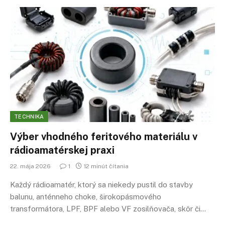
TECHNIKA
Výber vhodného feritového materiálu v
rádioamatérskej praxi
22. mája 2026
1
12 minút čítania
Každý rádioamatér, ktorý sa niekedy pustil do stavby
balunu, anténneho choke, širokopásmového
transformátora, LPF, BPF alebo VF zosilňovača, skôr či…