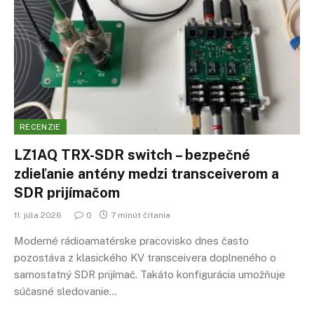
RECENZIE
LZ1AQ TRX-SDR switch – bezpečné
zdieľanie antény medzi transceiverom a
SDR prijímačom
11. júla 2026
0
7 minút čítania
Moderné rádioamatérske pracovisko dnes často
pozostáva z klasického KV transceivera doplneného o
samostatný SDR prijímač. Takáto konfigurácia umožňuje
súčasné sledovanie…