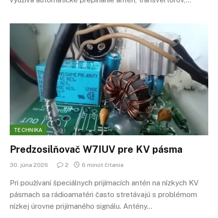
TECHNIKA
Predzosilňovač W7IUV pre KV pásma
30. júna 2026
2
6 minút čítania
Pri používaní špeciálnych prijímacích antén na nízkych KV
pásmach sa rádioamatéri často stretávajú s problémom
nízkej úrovne prijímaného signálu. Antény…