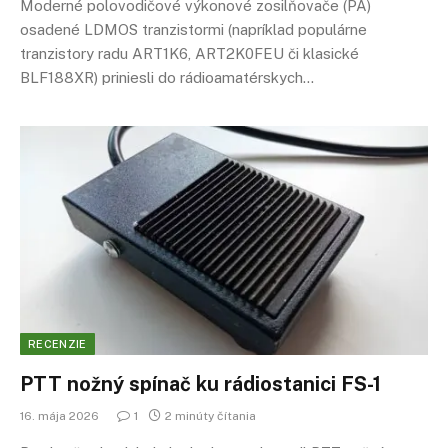
Moderné polovodičové výkonové zosilňovače (PA)
osadené LDMOS tranzistormi (napríklad populárne
tranzistory radu ART1K6, ART2K0FEU či klasické
BLF188XR) priniesli do rádioamatérskych…
RECENZIE
PTT nožný spínač ku rádiostanici FS-1
16. mája 2026
1
2 minúty čítania