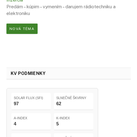
Predám – kúpim – vymením – darujem rádiotechniku a
elektroniku
NOVÁ TÉMA
KV PODMIENKY
SOLAR FLUX (SFI)
SLNEČNÉ ŠKVRNY
97
62
A-INDEX
K-INDEX
4
5