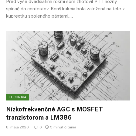
Pred vyše dvadsiatimi rokmi som zhotovil PTT nožný
spínač do contestov. Konštrukcia bola založená na tele z
kuprextitu spojeného pántami,…
TECHNIKA
Nízko­frekvenčné AGC s MOSFET
tranzistorom a LM386
8. mája 2026
0
5 minút čítania