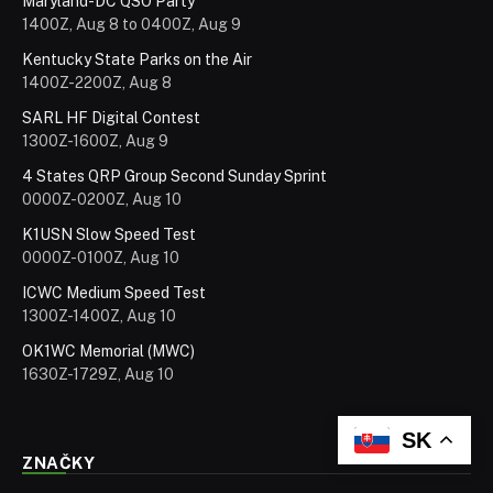
Maryland-DC QSO Party
1400Z, Aug 8 to 0400Z, Aug 9
Kentucky State Parks on the Air
1400Z-2200Z, Aug 8
SARL HF Digital Contest
1300Z-1600Z, Aug 9
4 States QRP Group Second Sunday Sprint
0000Z-0200Z, Aug 10
K1USN Slow Speed Test
0000Z-0100Z, Aug 10
ICWC Medium Speed Test
1300Z-1400Z, Aug 10
OK1WC Memorial (MWC)
1630Z-1729Z, Aug 10
SK
ZNAČKY