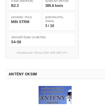
X-RAY (ERUPCIE)
SLNEČNÝ VIETOR
B2.3
385.6 km/s
GEOMAG. POLE
AURORA (POL.
MIN STRM
ŽIARA)
3 / 10
ÚROVEŇ ŠUMU (S-METER)
S4-S6
Aktualizované: 08 Aug 2026 1658 GMT UTC
ANTÉNY OK5IM