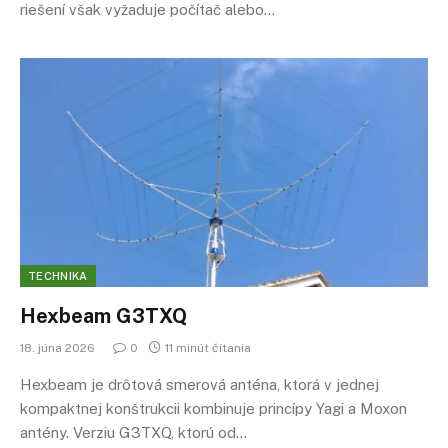
riešení však vyžaduje počítač alebo…
TECHNIKA
Hexbeam G3TXQ
18. júna 2026
0
11 minút čítania
Hexbeam je drôtová smerová anténa, ktorá v jednej
kompaktnej konštrukcii kombinuje princípy Yagi a Moxon
antény. Verziu G3TXQ, ktorú od…