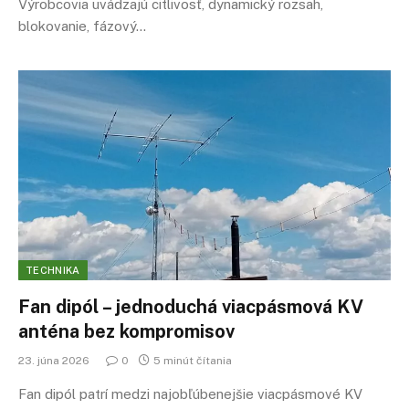
Výrobcovia uvádzajú citlivosť, dynamický rozsah,
blokovanie, fázový…
TECHNIKA
Fan dipól – jednoduchá viacpásmová KV
anténa bez kompromisov
23. júna 2026
0
5 minút čítania
Fan dipól patrí medzi najobľúbenejšie viacpásmové KV