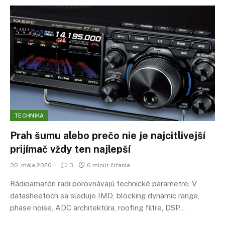
TECHNIKA
Prah šumu alebo prečo nie je najcitlivejší
prijímač vždy ten najlepší
30. mája 2026
3
6 minút čítania
Rádioamatéri radi porovnávajú technické parametre. V
datasheetoch sa sleduje IMD, blocking dynamic range,
phase noise, ADC architektúra, roofing filtre, DSP…