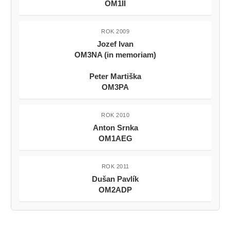
OM1II
ROK 2009
Jozef Ivan
OM3NA (in memoriam)
Peter Martiška
OM3PA
ROK 2010
Anton Srnka
OM1AEG
ROK 2011
Dušan Pavlík
OM2ADP