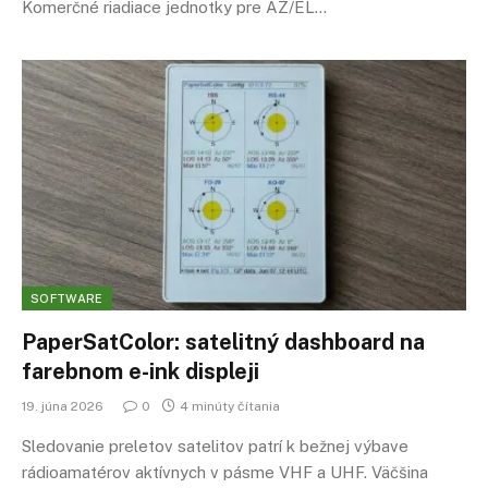
Komerčné riadiace jednotky pre AZ/EL…
SOFTWARE
PaperSatColor: satelitný dashboard na
farebnom e-ink displeji
19. júna 2026
0
4 minúty čítania
Sledovanie preletov satelitov patrí k bežnej výbave
rádioamatérov aktívnych v pásme VHF a UHF. Väčšina