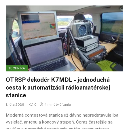
TECHNIKA
OTRSP dekodér K7MDL – jednoduchá
cesta k automatizácii rádioamatérskej
stanice
1. júla 2026
0
4 minúty čítania
Moderná contestová stanica už dávno nepredstavuje iba
vysielač, anténu a koncový stupeň. Čoraz častejšie sa
využíva automatické prepínanie antén, transvertorov,…