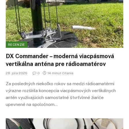
RECENZIE
DX Commander – moderná viacpásmová
vertikálna anténa pre rádioamatérov
28. júla 2026
0
14 minút čítania
Za posledných niekoľko rokov sa medzi rádioamatérmi
výrazne rozšírila koncepcia viacpásmových vertikálnych
antén využívajúcich samostatné štvrťvlnné žiariče
upevnené na spoločnom…