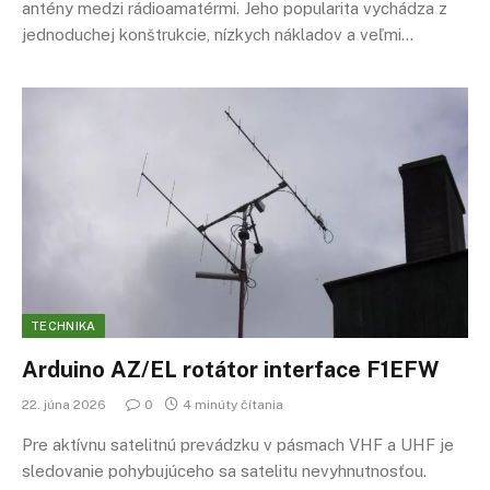
antény medzi rádioamatérmi. Jeho popularita vychádza z
jednoduchej konštrukcie, nízkych nákladov a veľmi…
TECHNIKA
Arduino AZ/EL rotátor interface F1EFW
22. júna 2026
0
4 minúty čítania
Pre aktívnu satelitnú prevádzku v pásmach VHF a UHF je
sledovanie pohybujúceho sa satelitu nevyhnutnosťou.