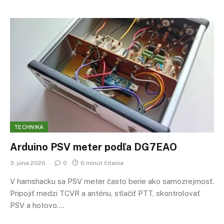
TECHNIKA
Arduino PSV meter podľa DG7EAO
3. júna 2026
0
6 minút čítania
V hamshacku sa PSV meter často berie ako samozrejmosť.
Pripojiť medzi TCVR a anténu, stlačiť PTT, skontrolovať
PSV a hotovo.…