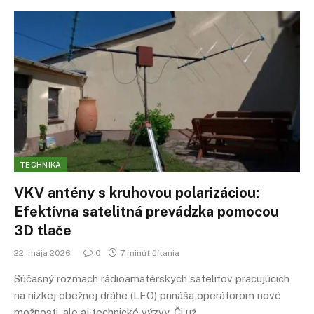
TECHNIKA
VKV antény s kruhovou polarizáciou:
Efektívna satelitná prevádzka pomocou
3D tlače
22. mája 2026
0
7 minút čítania
Súčasný rozmach rádioamatérskych satelitov pracujúcich
na nízkej obežnej dráhe (LEO) prináša operátorom nové
možnosti, ale aj technické výzvy. Či už…