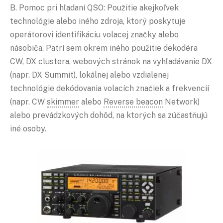
B. Pomoc pri hľadaní QSO: Použitie akejkoľvek
technológie alebo iného zdroja, ktorý poskytuje
operátorovi identifikáciu volacej značky alebo
násobiča. Patrí sem okrem iného použitie dekodéra
CW, DX clustera, webových stránok na vyhľadávanie DX
(napr. DX Summit), lokálnej alebo vzdialenej
technológie dekódovania volacích značiek a frekvencií
(napr. CW
skimmer
alebo
Reverse beacon
Network)
alebo prevádzkových dohôd, na ktorých sa zúčastňujú
iné osoby.