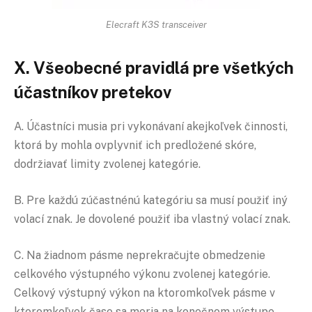
Elecraft K3S transceiver
X. Všeobecné pravidlá pre všetkých
účastníkov pretekov
A. Účastníci musia pri vykonávaní akejkoľvek činnosti,
ktorá by mohla ovplyvniť ich predložené skóre,
dodržiavať limity zvolenej kategórie.
B. Pre každú zúčastnénú kategóriu sa musí použiť iný
volací znak. Je dovolené použiť iba vlastný volací znak.
C. Na žiadnom pásme neprekračujte obmedzenie
celkového výstupného výkonu zvolenej kategórie.
Celkový výstupný výkon na ktoromkoľvek pásme v
ktoromkoľvek čase sa meria na konečnom výstupe