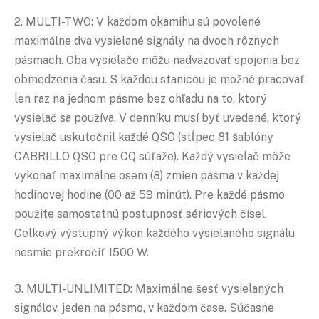
2. MULTI-TWO: V každom okamihu sú povolené
maximálne dva vysielané signály na dvoch rôznych
pásmach. Oba vysielače môžu nadväzovať spojenia bez
obmedzenia času. S každou stanicou je možné pracovať
len raz na jednom pásme bez ohľadu na to, ktorý
vysielač sa používa. V denníku musí byť uvedené, ktorý
vysielač uskutočnil každé QSO (stĺpec 81 šablóny
CABRILLO QSO pre CQ súťaže). Každý vysielač môže
vykonať maximálne osem (8) zmien pásma v každej
hodinovej hodine (00 až 59 minút). Pre každé pásmo
použite samostatnú postupnosť sériových čísel.
Celkový výstupný výkon každého vysielaného signálu
nesmie prekročiť 1500 W.
3. MULTI-UNLIMITED: Maximálne šesť vysielaných
signálov, jeden na pásmo, v každom čase. Súčasne