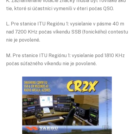
K. Zaznamenané volacie značky musia byť rovnaké ako
tie, ktoré si účastníci vymenili v éteri počas QSO.
L. Pre stanice ITU Regiónu 1: vysielanie v pásme 40 m
nad 7200 KHz počas víkendu SSB (fonického) contestu
nie je povolené.
M. Pre stanice ITU Regiónu 1: vysielanie pod 1810 KHz
počas súťažného víkendu nie je povolené.