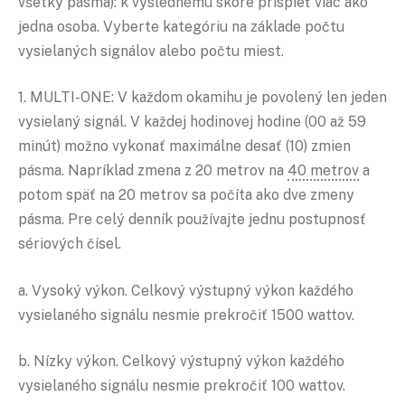
všetky pásma): k výslednému skóre prispieť viac ako
jedna osoba. Vyberte kategóriu na základe počtu
vysielaných signálov alebo počtu miest.
1. MULTI-ONE: V každom okamihu je povolený len jeden
vysielaný signál. V každej hodinovej hodine (00 až 59
minút) možno vykonať maximálne desať (10) zmien
pásma. Napríklad zmena z 20 metrov na
40 metrov
a
potom späť na 20 metrov sa počíta ako dve zmeny
pásma. Pre celý denník používajte jednu postupnosť
sériových čísel.
a. Vysoký výkon. Celkový výstupný výkon každého
vysielaného signálu nesmie prekročiť 1500 wattov.
b. Nízky výkon. Celkový výstupný výkon každého
vysielaného signálu nesmie prekročiť 100 wattov.