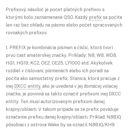
Prefixový násobič je počet platných prefixov s
ktorými bolo zaznamenané QSO. Každý
prefix
sa počíta
len raz bez ohľadu na pásmo alebo počet spracovaných
rovnakých prefixov.
1. PREFIX je kombinácia písmen a číslic, ktorá tvorí
prvú časť amatérskej značky. Príklady: N8, W8, WD8,
HG1, HG19, KC2, OE2, OE25, LY1000 atď. Akýkoľvek
rozdiel v číslovaní, písmenách alebo ich poradí sa
počíta ako samostatný prefix. Stanica, ktorá pracuje z
inej
DXCC
entity
, ako je uvedená v jej domácej volacej
značke, je povinná sa takto označiť prefixom inej DXCC
entity. Ten musí autorizovaným prefixom danej
krajiny/oblasti. V takom prípade sa za prefix považuje
označenie prefixu danej krajiny/oblasti. Príklad: N8BJQ
pôsobiaci z ostrova Wake by sa označil N8BJQ/KH9