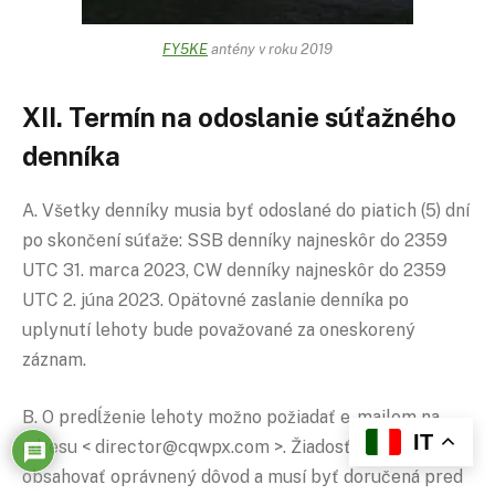
FY5KE
antény v roku 2019
XII. Termín na odoslanie súťažného
denníka
A. Všetky denníky musia byť odoslané do piatich (5) dní
po skončení súťaže: SSB denníky najneskôr do 2359
UTC 31. marca 2023, CW denníky najneskôr do 2359
UTC 2. júna 2023. Opätovné zaslanie denníka po
uplynutí lehoty bude považované za oneskorený
záznam.
B. O predĺženie lehoty možno požiadať e-mailom na
IT
adresu < director@cqwpx.com >. Žiadosť musí
obsahovať oprávnený dôvod a musí byť doručená pred