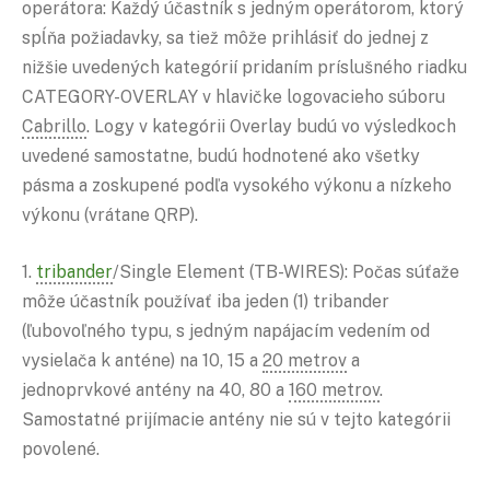
operátora: Každý účastník s jedným operátorom, ktorý
spĺňa požiadavky, sa tiež môže prihlásiť do jednej z
nižšie uvedených kategórií pridaním príslušného riadku
CATEGORY-OVERLAY v hlavičke logovacieho súboru
Cabrillo
. Logy v kategórii Overlay budú vo výsledkoch
uvedené samostatne, budú hodnotené ako všetky
pásma a zoskupené podľa vysokého výkonu a nízkeho
výkonu (vrátane QRP).
1.
tribander
/Single Element (TB-WIRES): Počas súťaže
môže účastník používať iba jeden (1) tribander
(ľubovoľného typu, s jedným napájacím vedením od
vysielača k anténe) na 10, 15 a
20 metrov
a
jednoprvkové antény na 40, 80 a
160 metrov
.
Samostatné prijímacie antény nie sú v tejto kategórii
povolené.