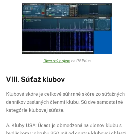
Diverzný príjem
na RSPduo
VIII. Súťaž klubov
Klubové skóre je celkové súhrnné skóre zo súťažných
denníkov zaslaných členmi klubu. Sú dve samostatné
kategórie klubovej súťaže.
A. Kluby USA: Účasť je obmedzená na členov klubu s
bydliskom v okruhu 250 míľ od centra klubovej oblasti.