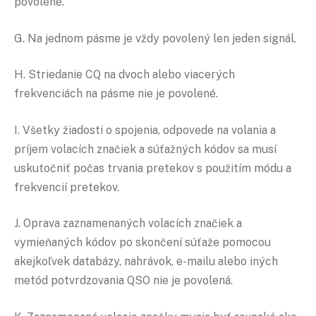
povolené.
G. Na jednom pásme je vždy povolený len jeden signál.
H. Striedanie CQ na dvoch alebo viacerých
frekvenciách na pásme nie je povolené.
I. Všetky žiadosti o spojenia, odpovede na volania a
príjem volacích značiek a súťažných kódov sa musí
uskutočniť počas trvania pretekov s použitím módu a
frekvencií pretekov.
J. Oprava zaznamenaných volacích značiek a
vymieňaných kódov po skončení súťaže pomocou
akejkoľvek databázy, nahrávok, e-mailu alebo iných
metód potvrdzovania QSO nie je povolená.