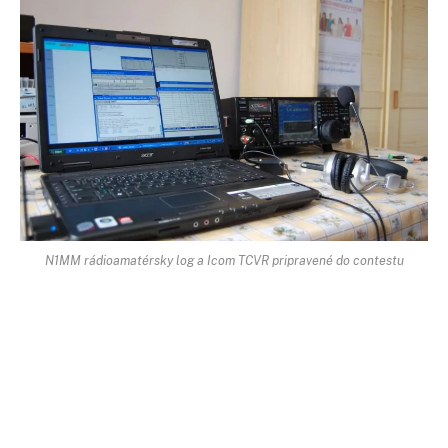
N1MM rádioamatérsky log a Icom TCVR pripravené do contestu