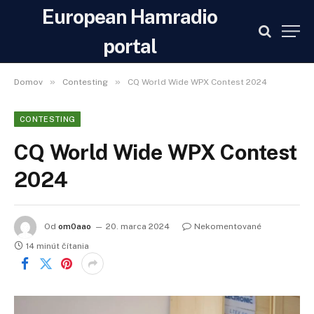
European Hamradio
portal
»
»
Domov
Contesting
CQ World Wide WPX Contest 2024
CONTESTING
CQ World Wide WPX Contest
2024
Od
om0aao
20. marca 2024
Nekomentované
14 minút čítania