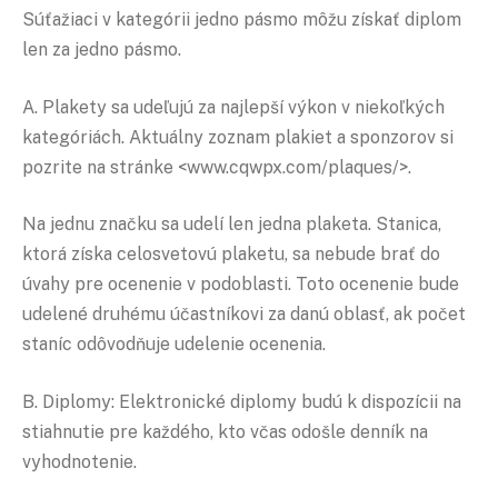
Súťažiaci v kategórii jedno pásmo môžu získať diplom
len za jedno pásmo.
A. Plakety sa udeľujú za najlepší výkon v niekoľkých
kategóriách. Aktuálny zoznam plakiet a sponzorov si
pozrite na stránke <www.cqwpx.com/plaques/>.
Na jednu značku sa udelí len jedna plaketa. Stanica,
ktorá získa celosvetovú plaketu, sa nebude brať do
úvahy pre ocenenie v podoblasti. Toto ocenenie bude
udelené druhému účastníkovi za danú oblasť, ak počet
staníc odôvodňuje udelenie ocenenia.
B. Diplomy: Elektronické diplomy budú k dispozícii na
stiahnutie pre každého, kto včas odošle denník na
vyhodnotenie.