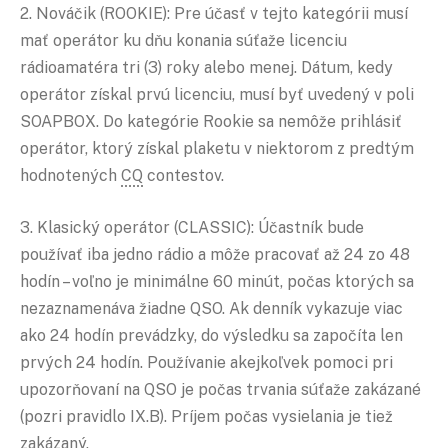
2. Nováčik (ROOKIE): Pre účasť v tejto kategórii musí
mať operátor ku dňu konania súťaže licenciu
rádioamatéra tri (3) roky alebo menej. Dátum, kedy
operátor získal prvú licenciu, musí byť uvedený v poli
SOAPBOX. Do kategórie Rookie sa nemôže prihlásiť
operátor, ktorý získal plaketu v niektorom z predtým
hodnotených
CQ
contestov.
3. Klasický operátor (CLASSIC): Účastník bude
používať iba jedno rádio a môže pracovať až 24 zo 48
hodín – voľno je minimálne 60 minút, počas ktorých sa
nezaznamenáva žiadne QSO. Ak denník vykazuje viac
ako 24 hodín prevádzky, do výsledku sa započíta len
prvých 24 hodín. Používanie akejkoľvek pomoci pri
upozorňovaní na QSO je počas trvania súťaže zakázané
(pozri pravidlo IX.B). Príjem počas vysielania je tiež
zakázaný.