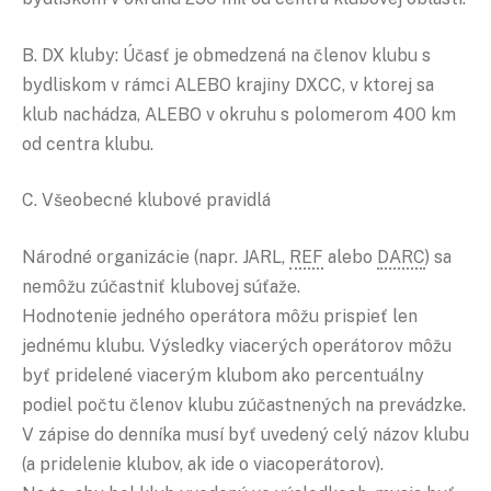
B. DX kluby: Účasť je obmedzená na členov klubu s
bydliskom v rámci ALEBO krajiny DXCC, v ktorej sa
klub nachádza, ALEBO v okruhu s polomerom 400 km
od centra klubu.
C. Všeobecné klubové pravidlá
Národné organizácie (napr. JARL,
REF
alebo
DARC
) sa
nemôžu zúčastniť klubovej súťaže.
Hodnotenie jedného operátora môžu prispieť len
jednému klubu. Výsledky viacerých operátorov môžu
byť pridelené viacerým klubom ako percentuálny
podiel počtu členov klubu zúčastnených na prevádzke.
V zápise do denníka musí byť uvedený celý názov klubu
(a pridelenie klubov, ak ide o viacoperátorov).