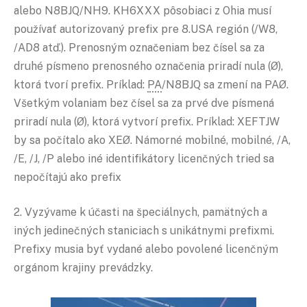
alebo N8BJQ/NH9. KH6XXX pôsobiaci z Ohia musí
používať autorizovaný prefix pre 8.USA región (/W8,
/AD8 atď.). Prenosným označeniam bez čísel sa za
druhé písmeno prenosného označenia priradí nula (Ø),
ktorá tvorí prefix. Príklad:
PA
/N8BJQ sa zmení na PAØ.
Všetkým volaniam bez čísel sa za prvé dve písmená
priradí nula (Ø), ktorá vytvorí prefix. Príklad: XEFTJW
by sa počítalo ako XEØ. Námorné mobilné, mobilné, /A,
/E, /J, /P alebo iné identifikátory licenčných tried sa
nepočítajú ako prefix
2. Vyzývame k účasti na špeciálnych, pamätných a
iných jedinečných staniciach s unikátnymi prefixmi.
Prefixy musia byť vydané alebo povolené licenčným
orgánom krajiny prevádzky.