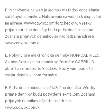
D. Nahrávanie na web je jedinou metódou odosielania
súťažných denníkov. Nahrávanie na web je k dispozícii
na adrese <www.cqwpx.com/logcheck/ >. Všetky
prijaté súťažné denníky budú potvrdené e-mailom.
Zoznam prijatých denníkov sa nachádza na adrese
<www.cqwpx.com.>.
E. Pokyny pre elektronické denníky NON-CABRILLO:
Ak nemôžete zaslať denník vo formáte CABRILLO,
obráťte sa na riaditeľa súťaže, ktorý vám pomôže
zaslať denník v inom formáte.
F. Potvrdenie odoslania súťažného denníka: Všetky
prijaté denníky budú potvrdené e-mailom. Zoznam
prijatých denníkov nájdete na adrese
<www.cqwpx.com.>.