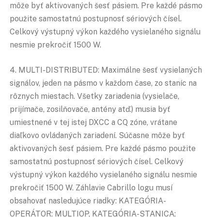
môže byť aktivovaných šesť pásiem. Pre každé pásmo
použite samostatnú postupnosť sériových čísel.
Celkový výstupný výkon každého vysielaného signálu
nesmie prekročiť 1500 W.
4. MULTI-DISTRIBUTED: Maximálne šesť vysielaných
signálov, jeden na pásmo v každom čase, zo staníc na
rôznych miestach. Všetky zariadenia (vysielače,
prijímače, zosilňovače, antény atď.) musia byť
umiestnené v tej istej DXCC a CQ zóne, vrátane
diaľkovo ovládaných zariadení. Súčasne môže byť
aktivovaných šesť pásiem. Pre každé pásmo použite
samostatnú postupnosť sériových čísel. Celkový
výstupný výkon každého vysielaného signálu nesmie
prekročiť 1500 W. Záhlavie Cabrillo logu musí
obsahovať nasledujúce riadky: KATEGÓRIA-
OPERÁTOR: MULTIOP, KATEGÓRIA-STANICA: