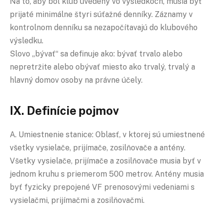
Na to, aby bol klub uvedený vo výsledkoch, musia byť
prijaté minimálne štyri súťažné denníky. Záznamy v
kontrolnom denníku sa nezapočítavajú do klubového
výsledku.
Slovo „bývať“ sa definuje ako: bývať trvalo alebo
nepretržite alebo obývať miesto ako trvalý, trvalý a
hlavný domov osoby na právne účely.
IX. Definície pojmov
A. Umiestnenie stanice: Oblasť, v ktorej sú umiestnené
všetky vysielače, prijímače, zosilňovače a antény.
Všetky vysielače, prijímače a zosilňovače musia byť v
jednom kruhu s priemerom 500 metrov. Antény musia
byť fyzicky prepojené VF prenosovými vedeniami s
vysielačmi, prijímačmi a zosilňovačmi.