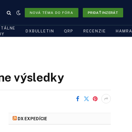
NOVÁ TÉMA DO FÓRA
PRIDAŤ INZERÁT
ITÁLNE
DXBULLETIN
QRP
RECENZIE
HAMRA
DY
lne výsledky
DX EXPEDÍCIE