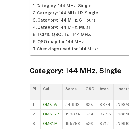
Category: 144 MHz, Single
Category: 144 MHz LP, Single
Category: 144 MHz, 6 Hours
Category: 144 MHz, Multi
TOP10 QSOs for 144 MHz:
QSO
map for 144 MHz:
Checklogs used for 144 MHz:
Category: 144 MHz, Single
Pl.
Call
Score
QSO
Aver.
Locat
1.
OM3FW
241993
623
387.4
JN98A
2.
OM3TZZ
199874
534
373.3
JN88N
3.
OM6NM
195758
526
371.2
JN99J