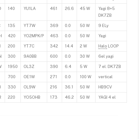
D
140
YU1LA
461
26.6
45 W
Yagi 8+5
DK7ZB
C
135
YT7W
369
0.0
50 W
9 ELy
H
420
YO2MPK/P
463
0.0
50 W
Yagi
H
200
YT7C
342
14.4
2 W
Halo
LOOP
N
300
9A0BB
600
0.0
30 W
6el yagi
W
1950
OL3Z
390
6.4
5 W
7 el. DK7ZB
700
OE1W
271
0.0
100 W
vertical
B
330
OL9W
216
36.1
50 W
HB9CV
R
220
YO5OHB
173
46.2
50 W
YAGI 4 el