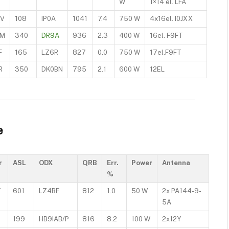
W
1×14 el. LFA
WV
108
IP0A
1041
7.4
750 W
4x16el. I0JXX
NM
340
DR9A
936
2.3
400 W
16el. F9FT
F
165
LZ6R
827
0.0
750 W
17el.F9FT
R
350
DK0BN
795
2.1
600 W
12EL
e
r
ASL
ODX
QRB
Err.
Power
Antenna
%
T
601
LZ4BF
812
1.0
50 W
2x PA144-9-
5A
R
199
HB9IAB/P
816
8.2
100 W
2x12Y