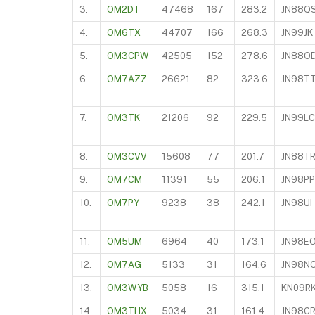
3.
OM2DT
47468
167
283.2
JN88Q
4.
OM6TX
44707
166
268.3
JN99JK
5.
OM3CPW
42505
152
278.6
JN88O
6.
OM7AZZ
26621
82
323.6
JN98T
7.
OM3TK
21206
92
229.5
JN99LC
8.
OM3CVV
15608
77
201.7
JN88T
9.
OM7CM
11391
55
206.1
JN98PP
10.
OM7PY
9238
38
242.1
JN98UI
11.
OM5UM
6964
40
173.1
JN98E
12.
OM7AG
5133
31
164.6
JN98N
13.
OM3WYB
5058
16
315.1
KN09R
14.
OM3THX
5034
31
161.4
JN98C