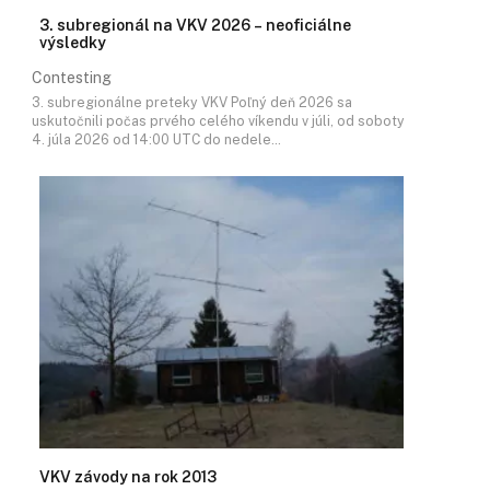
3. subregionál na VKV 2026 – neoficiálne
výsledky
Contesting
3. subregionálne preteky VKV Poľný deň 2026 sa
uskutočnili počas prvého celého víkendu v júli, od soboty
4. júla 2026 od 14:00 UTC do nedele…
VKV závody na rok 2013