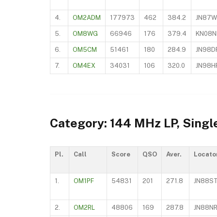
4.
OM2ADM
177973
462
384.2
JN87
5.
OM8WG
66946
176
379.4
KN08
6.
OM5CM
51461
180
284.9
JN98D
7.
OM4EX
34031
106
320.0
JN98H
Category: 144 MHz LP, Singl
Pl.
Call
Score
QSO
Aver.
Locato
1.
OM1PF
54831
201
271.8
JN88S
2.
OM2RL
48806
169
287.8
JN88N