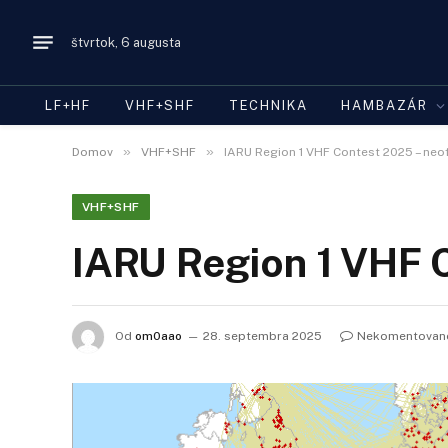
štvrtok, 6 augusta
LF+HF
VHF+SHF
TECHNIKA
HAMBAZÁR
»
»
Domov
VHF+SHF
IARU Region 1 VHF Contest 2025 – neof
VHF+SHF
IARU Region 1 VHF C
Od
om0aao
28. septembra 2025
Nekomentovan