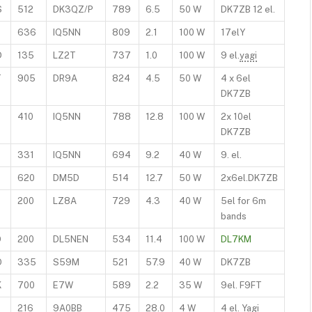
S
512
DK3QZ/P
789
6.5
50 W
DK7ZB 12 el.
636
IQ5NN
809
2.1
100 W
17elY
D
135
LZ2T
737
1.0
100 W
9 el.
yagi
T
905
DR9A
824
4.5
50 W
4 x 6el
DK7ZB
410
IQ5NN
788
12.8
100 W
2x 10el
DK7ZB
R
331
IQ5NN
694
9.2
40 W
9. el.
620
DM5D
514
12.7
50 W
2x6el.DK7ZB
200
LZ8A
729
4.3
40 W
5el for 6m
bands
O
200
DL5NEN
534
11.4
100 W
DL7KM
O
335
S59M
521
57.9
40 W
DK7ZB
K
700
E7W
589
2.2
35 W
9el. F9FT
R
216
9A0BB
475
28.0
4 W
4 el. Yagi