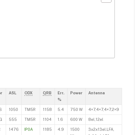
or
ASL
ODX
QRB
Err.
Power
Antenna
%
S
1050
TM5R
1158
5.4
750 W
4×7,4×7,4×7,2×9
G
555
TM5R
1104
1.6
600 W
8el,12el
C
1476
IP0A
1185
4.9
1500
3x2x13el.LFA,