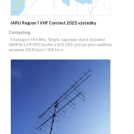
IARU Region 1 VHF Contest 2025 výsledky
Contesting
V kategórii 144 MHz, Single, najvyššie skóre dosiahol
OM3FW s 241 993 bodmi a 623 QSO, pričom jeho najdlhšie
spojenie (ODX) bolo 1 158 km s…