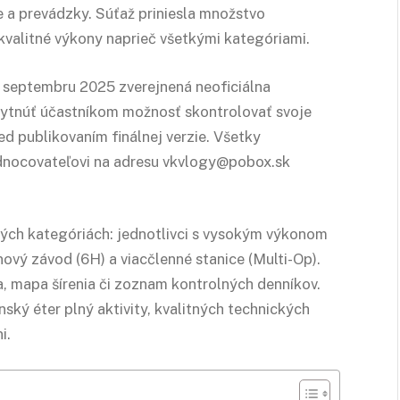
gie a prevádzky. Súťaž priniesla množstvo
 kvalitné výkony naprieč všetkými kategóriami.
 septembru 2025 zverejnená neoficiálna
skytnúť účastníkom možnosť skontrolovať svoje
ed publikovaním finálnej verzie. Všetky
dnocovateľovi na adresu vkvlogy@pobox.sk
ných kategóriách: jednotlivci s vysokým výkonom
ový závod (6H) a viacčlenné stanice (Multi-Op).
, mapa šírenia či zoznam kontrolných denníkov.
nský éter plný aktivity, kvalitných technických
i.