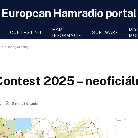
European Hamradio portal
HAM
DIG
CONTESTING
SOFTWARE
INFORMÁCIE
MÓ
iciálne výsledky
ontest 2025 – neoficiá
é
15 minút čítania