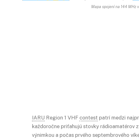
Mapa spojení na 144 MHz v
IARU
Region 1 VHF
contest
patrí medzi najp
každoročne priťahujú stovky rádioamatérov z
výnimkou a počas prvého septembrového víkend