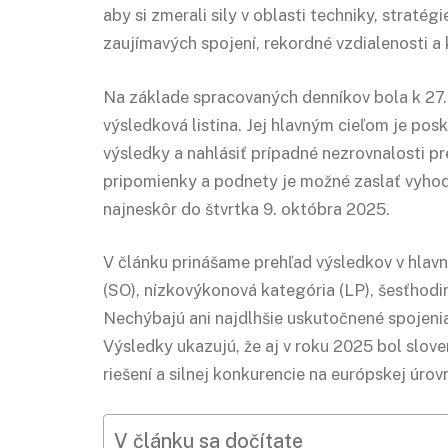
aby si zmerali sily v oblasti techniky, straté
zaujímavých spojení, rekordné vzdialenosti a
Na základe spracovaných denníkov bola k 27.
výsledková listina. Jej hlavným cieľom je po
výsledky a nahlásiť prípadné nezrovnalosti pr
pripomienky a podnety je možné zaslať vyho
najneskôr do štvrtka 9. októbra 2025.
V článku prinášame prehľad výsledkov v hlav
(SO), nízkovýkonová kategória (LP), šesťhodin
Nechýbajú ani najdlhšie uskutočnené spojenia
Výsledky ukazujú, že aj v roku 2025 bol slove
riešení a silnej konkurencie na európskej úrovn
V článku sa dočítate