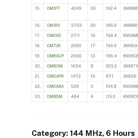
15.
OM1PT
4249
26
162.4
JN88M
16.
OM1RV
3753
20
186.6
JN88N
17.
OM0AD
2711
16
168.4
KN09M
18.
OM7JN
2680
17
156.6
JN98U
19.
OM8ACP
2566
13
196.4
KN08Q
20.
OM8OM
1634
8
203.2
JN98T
21.
OM6APR
1472
15
97.1
JN99JF
22.
OM0ABA
529
5
104.8
KN09N
23.
OM8DM
464
4
115.0
KN08O
Category: 144 MHz, 6 Hours