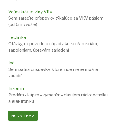
Veľmi krátke vlny VKV
Sem zaraďte príspevky týkajúce sa VKV pásiem
(od 6m vyššie)
Technika
Otázky, odpovede a nápady ku konštrukciám,
zapojeniam, úpravám zariadení
Iné
Sem patria príspevky, ktoré inde nie je možné
zaradiť…
Inzercia
Predám – kúpim – vymením – darujem rádiotechniku
a elektroniku
NOVÁ TÉMA