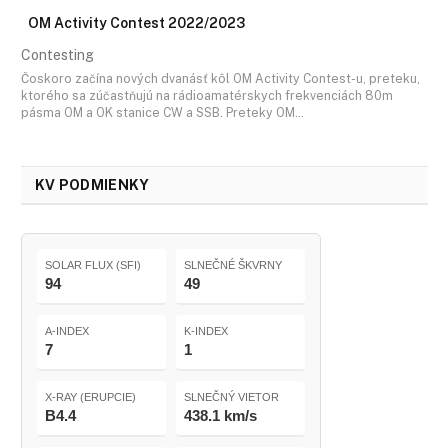
OM Activity Contest 2022/2023
Contesting
Čoskoro začína nových dvanásť kôl OM Activity Contest-u, preteku,
ktorého sa zúčastňujú na rádioamatérskych frekvenciách 80m
pásma OM a OK stanice CW a SSB. Preteky OM…
KV PODMIENKY
SOLAR FLUX (SFI)
SLNEČNÉ ŠKVRNY
94
49
A-INDEX
K-INDEX
7
1
X-RAY (ERUPCIE)
SLNEČNÝ VIETOR
B4.4
438.1 km/s