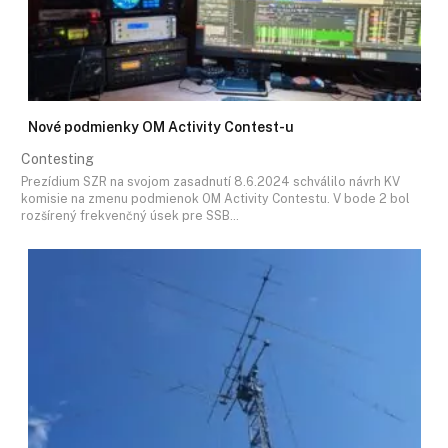
Nové podmienky OM Activity Contest-u
Contesting
Prezídium SZR na svojom zasadnutí 8.6.2024 schválilo návrh KV
komisie na zmenu podmienok OM Activity Contestu. V bode 2 bol
rozšírený frekvenčný úsek pre SSB…