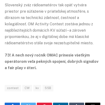
Slovenský zväz rádioamatérov tak opäť vytvára
priestor pre súťaženie v priateľskej atmosfére, s
dôrazom na technickú zdatnosť, čestnosť a
kolegiálnosť. OM Activity Contest zostáva jednou z
najdôležitejších domácich KV súťaží – a zároveň
pripomienkou, že aj v digitálnej dobe má klasické
rádioamatérstvo stále svoje nezastupiteľné miesto.
73! A nech nový ročník OMAC prinesie všetkým
operátorom veľa pekných spojení, dobrých signálov
a fair play v éteri.
contest
CW
kv
SSB