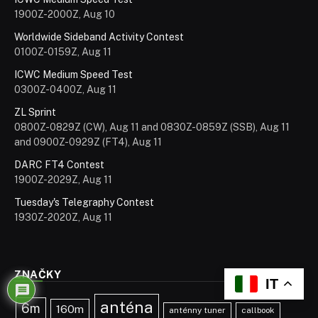
1900Z-2000Z, Aug 10
Worldwide Sideband Activity Contest
0100Z-0159Z, Aug 11
ICWC Medium Speed Test
0300Z-0400Z, Aug 11
ZL Sprint
0800Z-0829Z (CW), Aug 11 and 0830Z-0859Z (SSB), Aug 11
and 0900Z-0929Z (FT4), Aug 11
DARC FT4 Contest
1900Z-2029Z, Aug 11
Tuesday's Telegraphy Contest
1930Z-2020Z, Aug 11
ZNAČKY
IT
anténa
6m
160m
anténny tuner
callbook