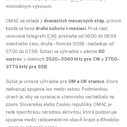
minimálnym výkonom.
OMAC sa skladá z
dvanástich mesačných etáp
, pričom
každá sa koná
druhú sobotu v mesiaci
. Prvá časť,
venovaná telegrafii (
CW
), prebieha od 06:00 do 06:59
miestneho času, druhá – fónická (SSB) – nasleduje od
07:00 do 07:59. Súťaží sa výhradne v pásme
80
metrov
, v úsekoch
3520–3560 kHz pre CW
a
3700–
3775 kHz pre SSB
.
Súťaž je určená výhradne pre
OM a OK stanice
, ktoré
nadväzujú spojenia len medzi sebou. Podmienkou
účasti je, aby sa vysielacie stanovisko nachádzalo na
území Slovenskej alebo Českej republiky. OMAC je
teda špecifickou národnou aktivitou, ktorá podporuje
spojenia medzi rádioamatérmi oboch krajín a dlhodobo