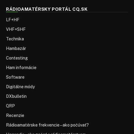
RÁDIOAMATÉRSKY PORTÁL CQ.SK
LF+HF
VHF+SHF
Technika
Hambazár
Contesting
Ham informácie
Software
Digitálne módy
DXbulletin
QRP
Recenzie
Rádioamatérske frekvencie – ako počúvať?