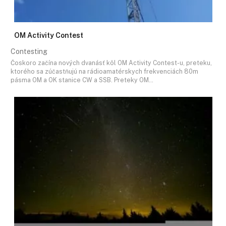
OM Activity Contest
Contesting
Čoskoro začína nových dvanásť kôl OM Activity Contest-u, preteku,
ktorého sa zúčastňujú na rádioamatérskych frekvenciách 80m
pásma OM a OK stanice CW a SSB. Preteky OM…