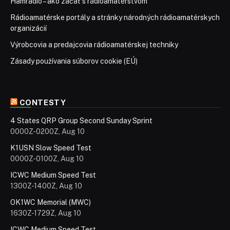
Hamradio – ako začať s rádioamatérstvom
Rádioamatérske portály a stránky národných rádioamatérskych
organizácií
Výrobcovia a predajcovia rádioamatérskej techniky
Zásady používania súborov cookie (EÚ)
CONTESTY
4 States QRP Group Second Sunday Sprint
0000Z-0200Z, Aug 10
K1USN Slow Speed Test
0000Z-0100Z, Aug 10
ICWC Medium Speed Test
1300Z-1400Z, Aug 10
OK1WC Memorial (MWC)
1630Z-1729Z, Aug 10
ICWC Medium Speed Test