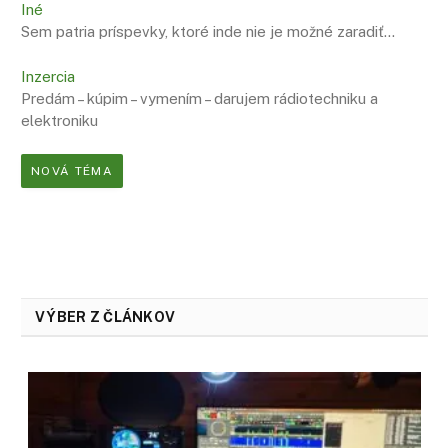
Iné
Sem patria príspevky, ktoré inde nie je možné zaradiť…
Inzercia
Predám – kúpim – vymením – darujem rádiotechniku a
elektroniku
NOVÁ TÉMA
VÝBER Z ČLÁNKOV