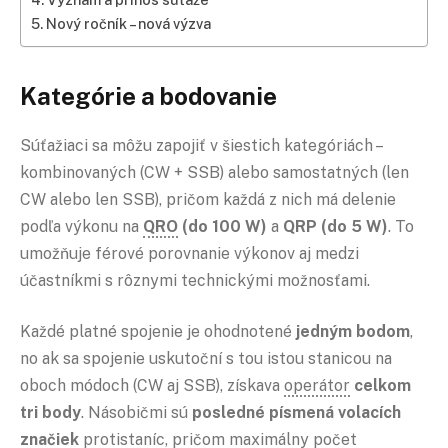
Nový ročník – nová výzva
Kategórie a bodovanie
Súťažiaci sa môžu zapojiť v šiestich kategóriách –
kombinovaných (CW + SSB) alebo samostatných (len
CW alebo len SSB), pričom každá z nich má delenie
podľa výkonu na
QRO
(do 100 W)
a
QRP (do 5 W)
. To
umožňuje férové porovnanie výkonov aj medzi
účastníkmi s rôznymi technickými možnosťami.
Každé platné spojenie je ohodnotené
jedným bodom
,
no ak sa spojenie uskutoční s tou istou stanicou na
oboch módoch (CW aj SSB), získava
operátor
celkom
tri body
. Násobičmi sú
posledné písmená volacích
značiek
protistaníc, pričom maximálny počet