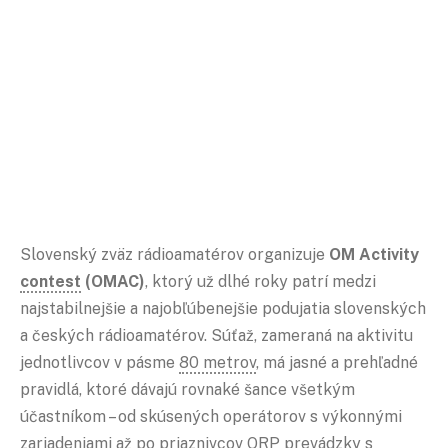
Slovenský zväz rádioamatérov organizuje
OM Activity
contest
(OMAC)
, ktorý už dlhé roky patrí medzi
najstabilnejšie a najobľúbenejšie podujatia slovenských
a českých rádioamatérov. Súťaž, zameraná na aktivitu
jednotlivcov v pásme
80 metrov
, má jasné a prehľadné
pravidlá, ktoré dávajú rovnaké šance všetkým
účastníkom – od skúsených operátorov s výkonnými
zariadeniami až po priaznivcov
QRP
prevádzky s