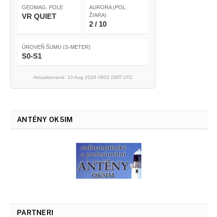
GEOMAG. POLE
AURORA (POL.
VR QUIET
ŽIARA)
2 / 10
ÚROVEŇ ŠUMU (S-METER)
S0-S1
Aktualizované: 10 Aug 2026 0802 GMT UTC
ANTÉNY OK5IM
PARTNERI