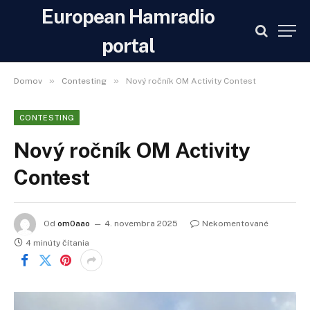
European Hamradio
portal
»
»
Domov
Contesting
Nový ročník OM Activity Contest
CONTESTING
Nový ročník OM Activity
Contest
Od
om0aao
4. novembra 2025
Nekomentované
4 minúty čítania