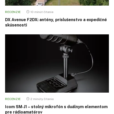
RECENZIE
10 minút čítania
DX Avenue F2DX: antény, príslušenstvo a expedičné
skúsenosti
RECENZIE
2 minúty čítania
Icom SM-J1 – stolný mikrofón s duálnym elementom
pre rádioamatérov