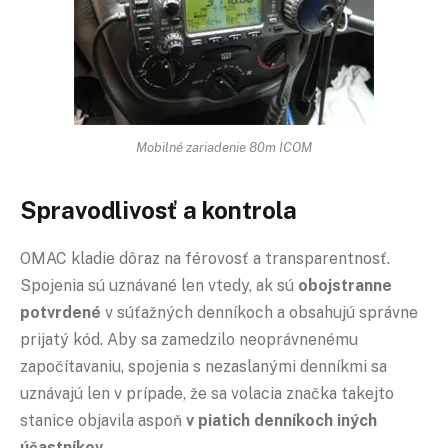
Mobilné zariadenie 80m ICOM
Spravodlivosť a kontrola
OMAC kladie dôraz na férovosť a transparentnosť.
Spojenia sú uznávané len vtedy, ak sú
obojstranne
potvrdené
v súťažných denníkoch a obsahujú správne
prijatý kód. Aby sa zamedzilo neoprávnenému
započítavaniu, spojenia s nezaslanými denníkmi sa
uznávajú len v prípade, že sa volacia značka takejto
stanice objavila aspoň
v piatich denníkoch iných
účastníkov
.