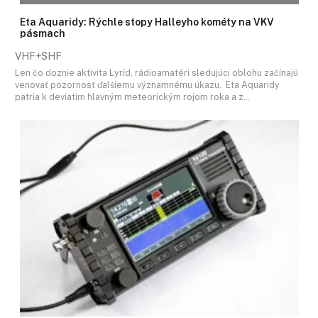
Eta Aquaridy: Rýchle stopy Halleyho kométy na VKV
pásmach
VHF+SHF
Len čo doznie aktivita Lyríd, rádioamatéri sledujúci oblohu začínajú
venovať pozornosť ďalšiemu významnému úkazu. Eta Aquaridy
patria k deviatim hlavným meteorickým rojom roka a z…