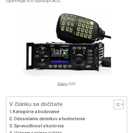
upevňuje ich spoluprácu.
Xiegu
G90
V článku sa dočítate
Kategórie a bodovanie
Odosielanie denníkov a hodnotenie
Spravodlivosť a kontrola
Význam a prínos súťaže