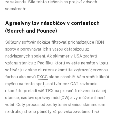
za sekundu. Sila tohto riešenia sa prejaví v dvoch
scenároch:
Agresívny lov násobičov v contestoch
(Search and Pounce)
Súťažný softvér dokáže filtrovať prichádzajúce RBN
spoty a porovnávať ich s vašou databázou už
nadviazaných spojení. Ak skimmer v USA zachytí
vzácnu stanicu z Pacifiku, ktorú vy ešte nemáte v logu,
softvér ju v okne clusteru okamžite zvýrazní červenou
farbou ako novú
DXCC
alebo násobič. Vám stačí kliknúť
myšou na tento
spot
– softvér cez CAT rozhranie
okamžite preladí váš TRX na presnú frekvenciu danej
stanice, nastaví správny mód (CW) a vy môžete ihneď
volať. Celý proces od zachytenia stanice skimmerom
na druhej strane planéty až po vaše zavolanie trvá