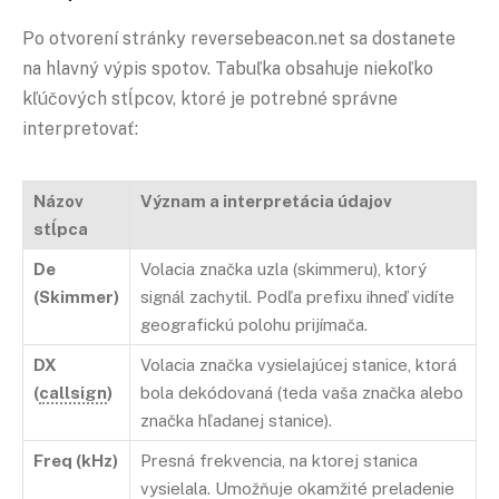
Po otvorení stránky reversebeacon.net sa dostanete
na hlavný výpis spotov. Tabuľka obsahuje niekoľko
kľúčových stĺpcov, ktoré je potrebné správne
interpretovať:
Názov
Význam a interpretácia údajov
stĺpca
De
Volacia značka uzla (skimmeru), ktorý
(Skimmer)
signál zachytil. Podľa prefixu ihneď vidíte
geografickú polohu prijímača.
DX
Volacia značka vysielajúcej stanice, ktorá
(
callsign
)
bola dekódovaná (teda vaša značka alebo
značka hľadanej stanice).
Freq (kHz)
Presná frekvencia, na ktorej stanica
vysielala. Umožňuje okamžité preladenie