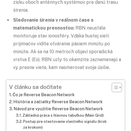
zisku oboch anténnych systémov pre danú trasu
šírenia.
Sledovanie šírenia v reálnom čase s
matematickou presnosťou:
RBN neustále
monitoruje stav ionosféry. Vďaka hustej sieti
prijímačov vidíte otváranie pásiem minútu po
minúte. Ak sa na 10 metroch objaví sporadická
vrstva E (Es), RBN uzly to okamžite zaznamenajú a
vy presne viete, kam nasmerovať svoje úsilie.
V článku sa dočítate
Čo je Reverse Beacon Network
História a začiatky Reverse Beacon Network
Návod pre využitie Reverse Beacon Network
Základná práca s hlavnou tabuľkou (Main Grid)
Postup pre otestovanie vlastného signálu (krok
za krokom)