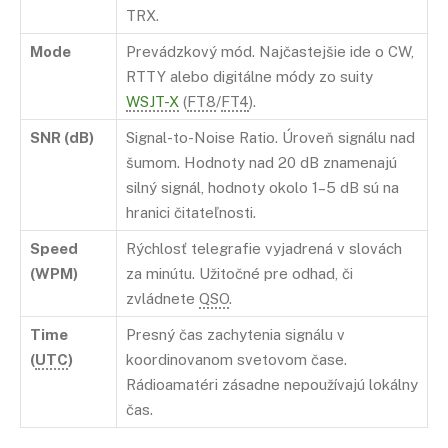
TRX.
Mode
Prevádzkový mód. Najčastejšie ide o CW,
RTTY alebo digitálne módy zo suity
WSJT-X
(
FT8
/
FT4
).
SNR (dB)
Signal-to-Noise Ratio. Úroveň signálu nad
šumom. Hodnoty nad 20 dB znamenajú
silný signál, hodnoty okolo 1–5 dB sú na
hranici čitateľnosti.
Speed
Rýchlosť telegrafie vyjadrená v slovách
(WPM)
za minútu. Užitočné pre odhad, či
zvládnete
QSO
.
Time
Presný čas zachytenia signálu v
(
UTC
)
koordinovanom svetovom čase.
Rádioamatéri zásadne nepoužívajú lokálny
čas.