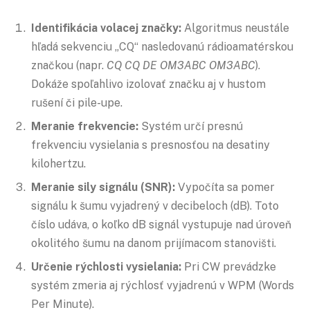
Identifikácia volacej značky:
Algoritmus neustále
hľadá sekvenciu „CQ“ nasledovanú rádioamatérskou
značkou (napr.
CQ CQ DE OM3ABC OM3ABC
).
Dokáže spoľahlivo izolovať značku aj v hustom
rušení či pile-upe.
Meranie frekvencie:
Systém určí presnú
frekvenciu vysielania s presnosťou na desatiny
kilohertzu.
Meranie sily signálu (SNR):
Vypočíta sa pomer
signálu k šumu vyjadrený v decibeloch (dB). Toto
číslo udáva, o koľko dB signál vystupuje nad úroveň
okolitého šumu na danom prijímacom stanovišti.
Určenie rýchlosti vysielania:
Pri CW prevádzke
systém zmeria aj rýchlosť vyjadrenú v WPM (Words
Per Minute).