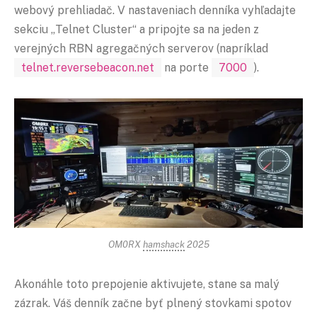
webový prehliadač. V nastaveniach denníka vyhľadajte
sekciu „Telnet Cluster“ a pripojte sa na jeden z
verejných RBN agregačných serverov (napríklad
telnet.reversebeacon.net
na porte
7000
).
OM0RX
hamshack
2025
Akonáhle toto prepojenie aktivujete, stane sa malý
zázrak. Váš denník začne byť plnený stovkami spotov