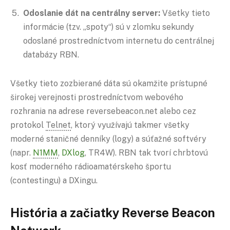
Odoslanie dát na centrálny server:
Všetky tieto
informácie (tzv. „spoty“) sú v zlomku sekundy
odoslané prostredníctvom internetu do centrálnej
databázy RBN.
Všetky tieto zozbierané dáta sú okamžite prístupné
širokej verejnosti prostredníctvom webového
rozhrania na adrese reversebeacon.net alebo cez
protokol
Telnet
, ktorý využívajú takmer všetky
moderné staničné denníky (logy) a súťažné softvéry
(napr.
N1MM
,
DXlog
, TR4W). RBN tak tvorí chrbtovú
kosť moderného rádioamatérskeho športu
(contestingu) a DXingu.
História a začiatky Reverse Beacon