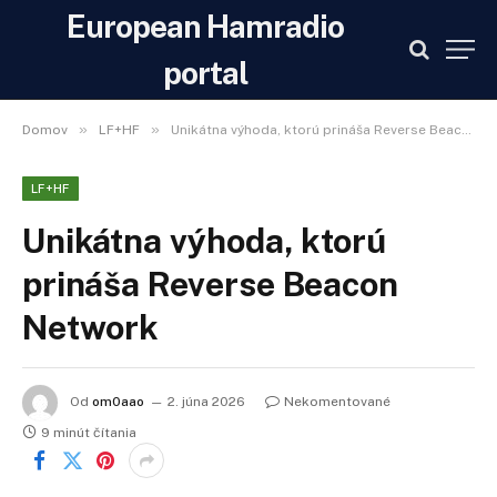
European Hamradio
portal
»
»
Domov
LF+HF
Unikátna výhoda, ktorú prináša Reverse Beacon Network
LF+HF
Unikátna výhoda, ktorú
prináša Reverse Beacon
Network
Od
om0aao
2. júna 2026
Nekomentované
9 minút čítania