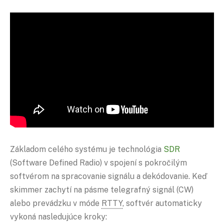
Základom celého systému je technológia
SDR
(Software Defined Radio) v spojení s pokročilým
softvérom na spracovanie signálu a dekódovanie. Keď
skimmer zachytí na pásme telegrafný signál (CW)
alebo prevádzku v móde
RTTY
, softvér automaticky
vykoná nasledujúce kroky: