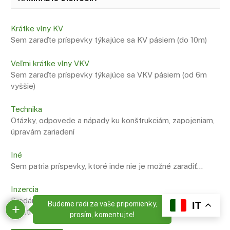
Krátke vlny KV
Sem zaraďte príspevky týkajúce sa KV pásiem (do 10m)
Veľmi krátke vlny VKV
Sem zaraďte príspevky týkajúce sa VKV pásiem (od 6m
vyššie)
Technika
Otázky, odpovede a nápady ku konštrukciám, zapojeniam,
úpravám zariadení
Iné
Sem patria príspevky, ktoré inde nie je možné zaradiť…
Inzercia
Predám – kúpim – vymením – darujem rádiotechniku a
x
Budeme radi za vaše pripomienky,
IT
elektroniku
prosím, komentujte!