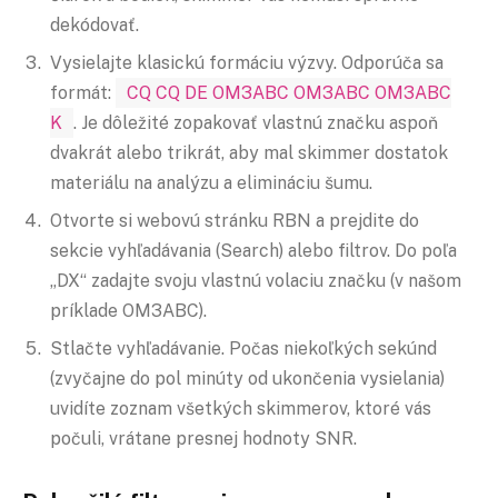
dekódovať.
Vysielajte klasickú formáciu výzvy. Odporúča sa
formát:
CQ CQ DE OM3ABC OM3ABC OM3ABC
K
. Je dôležité zopakovať vlastnú značku aspoň
dvakrát alebo trikrát, aby mal skimmer dostatok
materiálu na analýzu a elimináciu šumu.
Otvorte si webovú stránku RBN a prejdite do
sekcie vyhľadávania (Search) alebo filtrov. Do poľa
„DX“ zadajte svoju vlastnú volaciu značku (v našom
príklade OM3ABC).
Stlačte vyhľadávanie. Počas niekoľkých sekúnd
(zvyčajne do pol minúty od ukončenia vysielania)
uvidíte zoznam všetkých skimmerov, ktoré vás
počuli, vrátane presnej hodnoty SNR.