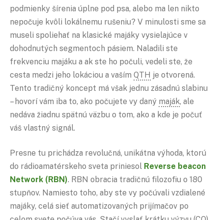
podmienky šírenia úplne pod psa, alebo ma len nikto
nepočuje kvôli lokálnemu rušeniu? V minulosti sme sa
museli spoliehať na klasické majáky vysielajúce v
dohodnutých segmentoch pásiem. Naladili ste
frekvenciu majáku a ak ste ho počuli, vedeli ste, že
cesta medzi jeho lokáciou a vaším
QTH
je otvorená.
Tento tradičný koncept má však jednu zásadnú slabinu
– hovorí vám iba to, ako počujete vy daný
maják
, ale
nedáva žiadnu spätnú väzbu o tom, ako a kde je počuť
váš vlastný signál.
Presne tu prichádza revolučná, unikátna výhoda, ktorú
do rádioamatérskeho sveta priniesol
Reverse beacon
Network (
RBN
)
. RBN obracia tradičnú filozofiu o 180
stupňov. Namiesto toho, aby ste vy počúvali vzdialené
majáky, celá sieť automatizovaných prijímačov po
celom svete počúva vás. Stačí vyslať krátku výzvu (
CQ
)