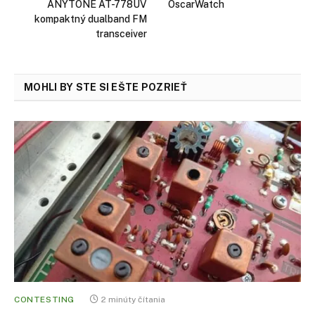
ANYTONE AT-778UV
OscarWatch
kompaktný dualband FM
transceiver
MOHLI BY STE SI EŠTE POZRIEŤ
CONTESTING
2 minúty čítania