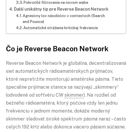
Pokročilé filtrovanie na novom webe
Ďalší unikátny tip pre Reverse Beacon Network
Agresívny lov násobičov v contestoch (Search
and Pounce)
Automatické stráženie kritickej frekvencie
Čo je Reverse Beacon Network
Reverse Beacon Network je globálna, decentralizovaná
sieť automatických rádioamatérskych prijímačov,
ktoré nepretržite monitorujú amatérske pásma. Tieto
špeciálne prijímacie stanice sa nazývajú „skimmery“
(odvodené od softvéru CW
skimmer
). Na rozdiel od
bežného rádioamatéra, ktorý počúva vždy len jednu
frekvenciu v jednom momente, dokáže moderný
skimmer sledovať široké spektrum pásma naraz – často
celých 192 kHz alebo dokonca viacero pásiem súčasne.