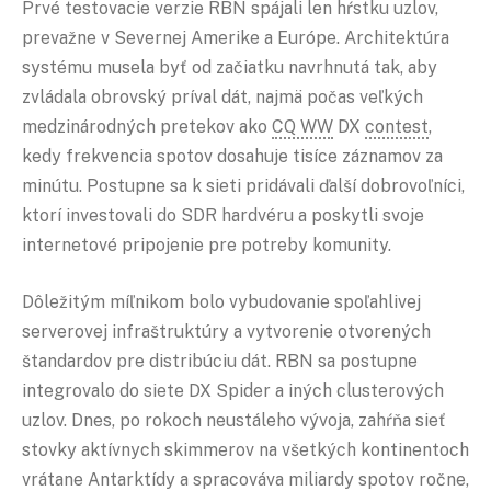
Prvé testovacie verzie RBN spájali len hŕstku uzlov,
prevažne v Severnej Amerike a Európe. Architektúra
systému musela byť od začiatku navrhnutá tak, aby
zvládala obrovský príval dát, najmä počas veľkých
medzinárodných pretekov ako
CQ WW
DX
contest
,
kedy frekvencia spotov dosahuje tisíce záznamov za
minútu. Postupne sa k sieti pridávali ďalší dobrovoľníci,
ktorí investovali do SDR hardvéru a poskytli svoje
internetové pripojenie pre potreby komunity.
Dôležitým míľnikom bolo vybudovanie spoľahlivej
serverovej infraštruktúry a vytvorenie otvorených
štandardov pre distribúciu dát. RBN sa postupne
integrovalo do siete DX Spider a iných clusterových
uzlov. Dnes, po rokoch neustáleho vývoja, zahŕňa sieť
stovky aktívnych skimmerov na všetkých kontinentoch
vrátane Antarktídy a spracováva miliardy spotov ročne,