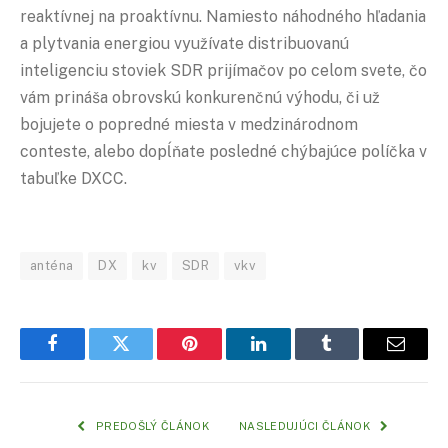
reaktívnej na proaktívnu. Namiesto náhodného hľadania
a plytvania energiou využívate distribuovanú
inteligenciu stoviek SDR prijímačov po celom svete, čo
vám prináša obrovskú konkurenčnú výhodu, či už
bojujete o popredné miesta v medzinárodnom
conteste, alebo dopĺňate posledné chýbajúce políčka v
tabuľke DXCC.
anténa
DX
kv
SDR
vkv
Facebook
Twitter
Pinterest
LinkedIn
Tumblr
Email
PREDOŠLÝ ČLÁNOK
NASLEDUJÚCI ČLÁNOK