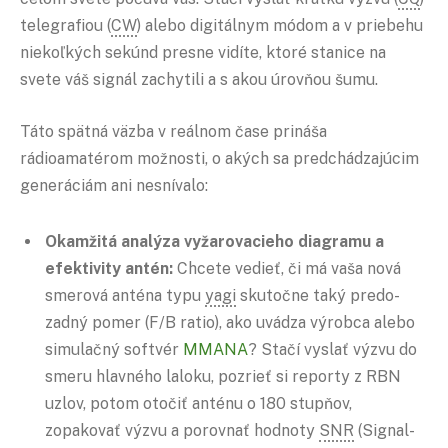
telegrafiou (
CW
) alebo digitálnym módom a v priebehu
niekoľkých sekúnd presne vidíte, ktoré stanice na
svete váš signál zachytili a s akou úrovňou šumu.
Táto spätná väzba v reálnom čase prináša
rádioamatérom možnosti, o akých sa predchádzajúcim
generáciám ani nesnívalo:
Okamžitá analýza vyžarovacieho diagramu a
efektivity antén:
Chcete vedieť, či má vaša nová
smerová anténa typu
yagi
skutočne taký predo-
zadný pomer (F/B ratio), ako uvádza výrobca alebo
simulačný softvér
MMANA
? Stačí vyslať výzvu do
smeru hlavného laloku, pozrieť si reporty z RBN
uzlov, potom otočiť anténu o 180 stupňov,
zopakovať výzvu a porovnať hodnoty
SNR
(Signal-