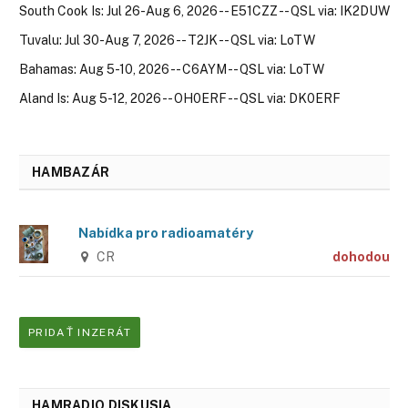
South Cook Is: Jul 26-Aug 6, 2026 -- E51CZZ -- QSL via: IK2DUW
Tuvalu: Jul 30-Aug 7, 2026 -- T2JK -- QSL via: LoTW
Bahamas: Aug 5-10, 2026 -- C6AYM -- QSL via: LoTW
Aland Is: Aug 5-12, 2026 -- OH0ERF -- QSL via: DK0ERF
HAMBAZÁR
Nabídka pro radioamatéry
CR
dohodou
PRIDAŤ INZERÁT
HAMRADIO DISKUSIA