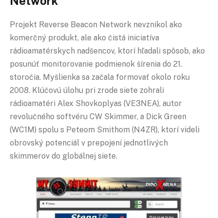
Network
Projekt Reverse Beacon Network nevznikol ako
komerčný produkt, ale ako čistá iniciatíva
rádioamatérskych nadšencov, ktorí hľadali spôsob, ako
posunúť monitorovanie podmienok šírenia do 21.
storočia. Myšlienka sa začala formovať okolo roku
2008. Klúčovú úlohu pri zrode siete zohrali
rádioamatéri Alex Shovkoplyas (VE3NEA), autor
revolučného softvéru CW Skimmer, a Dick Green
(WC1M) spolu s Peteom Smithom (N4ZR), ktorí videli
obrovský potenciál v prepojení jednotlivých
skimmerov do globálnej siete.