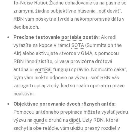
to-Noise Ratio). Žiadne dohadovanie sa na pásme so
známymi, žiadne subjektívne hlásenia „päť deväť“.
RBN vám poskytne tvrdé a nekompromisné dáta v
decibeloch.
Precízne testovanie
portable
zostáv:
Ak radi
vyrazíte na kopce v rámci
SOTA
(Summits on the
Air) alebo aktivujete štvorce v GMA, s pomocou
RBN ihneď zistíte, či vaša provizórna drôtová
anténa či
vertikál
fungujú správne. Nemusíte čakať,
kým vám niekto odpovie na výzvu – sieť RBN vás
zaregistruje aj vtedy, keď sú reálni operátori práve
neaktívni.
Objektívne porovnanie dvoch rôznych antén:
Pomocou anténneho prepínača môžete vyslať jednu
výzvu na
quad
a druhú na
dipól
. Uzly RBN, ktoré
zachytia obe relácie, vám ukážu presný rozdiel v