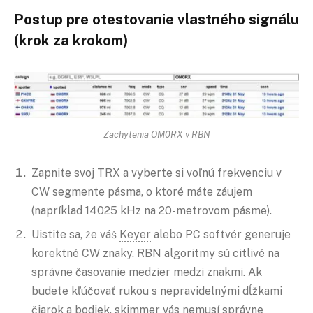
Postup pre otestovanie vlastného signálu
(krok za krokom)
Zachytenia OM0RX v RBN
Zapnite svoj TRX a vyberte si voľnú frekvenciu v
CW segmente pásma, o ktoré máte záujem
(napríklad 14025 kHz na 20-metrovom pásme).
Uistite sa, že váš
Keyer
alebo PC softvér generuje
korektné CW znaky. RBN algoritmy sú citlivé na
správne časovanie medzier medzi znakmi. Ak
budete kľúčovať rukou s nepravidelnými dĺžkami
čiarok a bodiek, skimmer vás nemusí správne