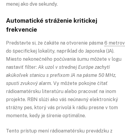
menej ako dve sekundy.
Automatické stráženie kritickej
frekvencie
Predstavte si, že čakáte na otvorenie pásma
6 metrov
do špecifickej lokality, napríklad do Japonska (JA).
Miesto nekonečného počúvania šumu môžete v logu
nastaviť filter:
Ak uzol v strednej Európe zachytí
akúkoľvek stanicu s prefixom JA na pásme 50 MHz,
spusti zvukový alarm.
Vy môžete pokojne čítať
rádioamatérsku literatúru alebo pracovať na inom
projekte. RBN slúži ako váš neúnavný elektronický
strážny pes, ktorý vás privolá k rádiu presne v tom
momente, kedy je šírenie optimálne.
Tento prístup mení rádioamatérsku prevádzku z