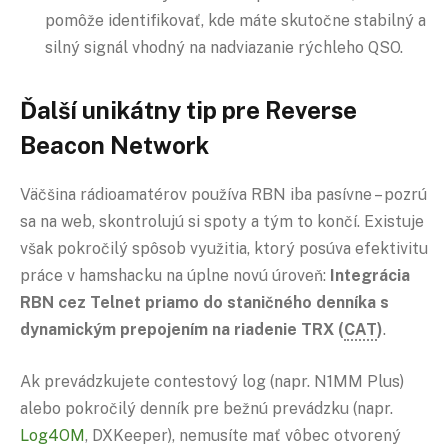
pomôže identifikovať, kde máte skutočne stabilný a
silný signál vhodný na nadviazanie rýchleho QSO.
Ďalší unikátny tip pre Reverse
Beacon Network
Väčšina rádioamatérov používa RBN iba pasívne – pozrú
sa na web, skontrolujú si spoty a tým to končí. Existuje
však pokročilý spôsob využitia, ktorý posúva efektivitu
práce v hamshacku na úplne novú úroveň:
Integrácia
RBN cez Telnet priamo do staničného denníka s
dynamickým prepojením na riadenie TRX (
CAT
)
.
Ak prevádzkujete contestový log (napr. N1MM Plus)
alebo pokročilý denník pre bežnú prevádzku (napr.
Log4OM
, DXKeeper), nemusíte mať vôbec otvorený