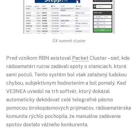
DX summit cluster
Pred vznikom RBN existoval
Packet
Cluster – sieť, kde
rádioamatéri ručne zadávali spoty o staniciach, ktoré
sami počuli. Tento systém bol však zaťažený ľudskou
chybou, subjektívnym hodnotením a bol pomalý. Keď
VE3NEA uviedol na trh softvér, ktorý dokázal
automaticky dekódovať celé telegrafné pásmo
pomocou širokopásmových prijímačov, rádioamatérska
komunita rýchlo pochopila, že manuálne zadávanie
spotov dostalo vážneho konkurenta.