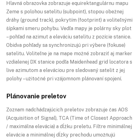
Hlavná obrazovka zobrazuje equirektangulárnu mapu
Zeme s polohou satelitu (subpoint), stopou obežnej
dráhy (ground track), pokrytím (footprint) a voliteľnými
šípkami smeru pohybu. Vedľa mapy je polárny sky plot
– pohľad na azimut a eleváciu satelitu z pozície stanice.
Obidva pohľady sa synchronizujú pri výbere (fokuse)
satelitu. Voliteľne je na mape možné zobraziť aj marker
vzdialenej DX stanice podľa Maidenhead grid locatora s
live azimutom a eleváciou pre sledovaný satelit z jej
polohy – užitočné pri vzájomnom plánovaní spojení.
Plánovanie preletov
Zoznam nadchádzajúcich preletov zobrazuje čas AOS
(Acquisition of Signal), TCA (Time of Closest Approach
/ maximálna elevácia) a dĺžku preletu. Filtre minimálnej
elevácie a minimálnej dĺžky prechodu umožňujú