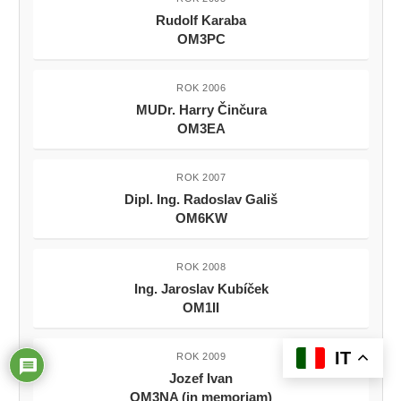
Rudolf Karaba
OM3PC
ROK 2006
MUDr. Harry Činčura
OM3EA
ROK 2007
Dipl. Ing. Radoslav Gališ
OM6KW
ROK 2008
Ing. Jaroslav Kubíček
OM1II
IT
ROK 2009
Jozef Ivan
OM3NA (in memoriam)