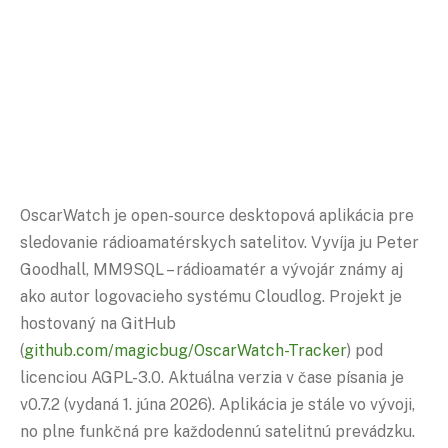
OscarWatch je open-source desktopová aplikácia pre
sledovanie rádioamatérskych satelitov. Vyvíja ju Peter
Goodhall, MM9SQL – rádioamatér a vývojár známy aj
ako autor logovacieho systému Cloudlog. Projekt je
hostovaný na GitHub
(
github.com/magicbug/OscarWatch-Tracker
) pod
licenciou AGPL-3.0. Aktuálna verzia v čase písania je
v0.7.2 (vydaná 1. júna 2026). Aplikácia je stále vo vývoji,
no plne funkčná pre každodennú satelitnú prevádzku.