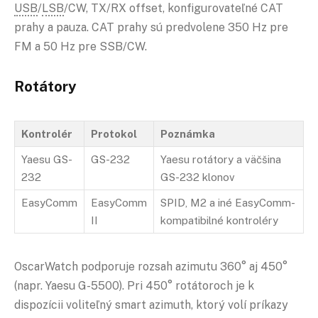
USB
/
LSB
/CW, TX/RX offset, konfigurovateľné CAT
prahy a pauza. CAT prahy sú predvolene 350 Hz pre
FM a 50 Hz pre SSB/CW.
Rotátory
Kontrolér
Protokol
Poznámka
Yaesu GS-
GS-232
Yaesu rotátory a väčšina
232
GS-232 klonov
EasyComm
EasyComm
SPID, M2 a iné EasyComm-
II
kompatibilné kontroléry
OscarWatch podporuje rozsah azimutu 360° aj 450°
(napr. Yaesu G-5500). Pri 450° rotátoroch je k
dispozícii voliteľný smart azimuth, ktorý volí príkazy