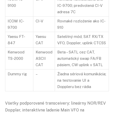
9100
IC-9700; predvolená CI-V
adresa 7C
ICOM IC-
CI-V
Rovnaké rozloženie ako IC-
9700
910
Yaesu FT-
Yaesu
Satelitný mód, SAT RX/TX
847
CAT
VFO, Doppler, uplink CTCSS
Kenwood
Kenwood
Beta – SATL cez CAT,
TS-2000
ASCII
automatický swap FA/FB
CAT
pásiem, CW uplink v SATL
Dummy rig
–
Žiadna sériová komunikácia;
na testovanie UI a
Doppleru bez rádia
Všetky podporované transceivery: lineárny NOR/REV
Doppler, interaktívne ladenie Main VFO na