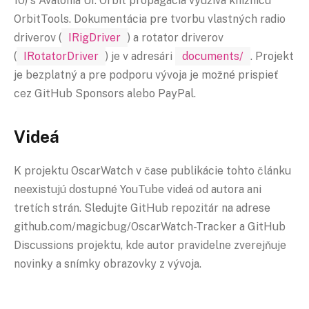
10) s Avalonia UI. Orbit propagácia využíva knižnicu
OrbitTools. Dokumentácia pre tvorbu vlastných radio
driverov (
IRigDriver
) a rotator driverov
(
IRotatorDriver
) je v adresári
documents/
. Projekt
je bezplatný a pre podporu vývoja je možné prispieť
cez GitHub Sponsors alebo PayPal.
Videá
K projektu OscarWatch v čase publikácie tohto článku
neexistujú dostupné YouTube videá od autora ani
tretích strán. Sledujte GitHub repozitár na adrese
github.com/magicbug/OscarWatch-Tracker a GitHub
Discussions projektu, kde autor pravidelne zverejňuje
novinky a snímky obrazovky z vývoja.