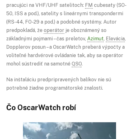
pracujúci na VHF/UHF satelitoch:
FM
cubesaty (SO-
50, ISS a pod.), satelity s lineárnymi transpondermi
(RS-44, FO-29 a pod.) a podobné systémy. Autor
predpokladá, že
operátor
je oboznámený so
základnými pojmami – čas preletov,
Azimut
,
Elevácia
,
Dopplerov posun – a OscarWatch preberá výpočty a
voliteľné hardvérové ovládanie tak, aby sa operátor
mohol sústrediť na samotné
QSO
.
Na inštaláciu predpripravených balíkov nie sú
potrebné žiadne programátorské znalosti.
Čo OscarWatch robí