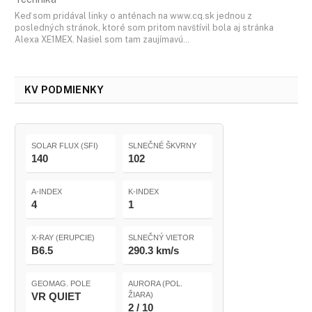
Keď som pridával linky o anténach na www.cq.sk jednou z
posledných stránok, ktoré som pritom navštívil bola aj stránka
Alexa XE1MEX. Našiel som tam zaujímavú…
KV PODMIENKY
SOLAR FLUX (SFI)
SLNEČNÉ ŠKVRNY
140
102
A-INDEX
K-INDEX
4
1
X-RAY (ERUPCIE)
SLNEČNÝ VIETOR
B6.5
290.3 km/s
GEOMAG. POLE
AURORA (POL.
VR QUIET
ŽIARA)
2 / 10