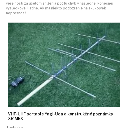
verejnosti za účelom zníženia počtu chýb v následnej konečnej
výsledkovej listine. Ak ma niekto podozrenie na akúkoľvek
nepresnosť…
VHF-UHF portable Yagi-Uda a konštrukčné poznámky
XE1MEX
Technika