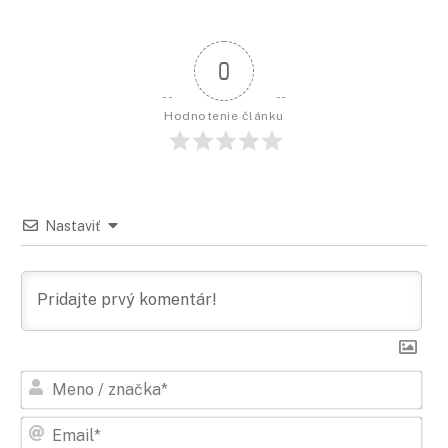
0
Hodnotenie článku
Nastaviť
Men
/
zna
Ema