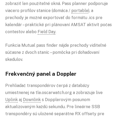
zobraziť len použiteľné okná. Pass planner podporuje
viacero profilov stanice (domáca /
portable
), a
prechody je možné exportovať do formátu .ics pre
kalendár – praktické pri plánovaní AMSAT aktivít počas
contestov alebo
Field Day
.
Funkcia Mutual pass finder nájde prechody viditeľné
súčasne z dvoch staníc – pomôcka pri dohadovaní
skedulov.
Frekvenčný panel a Doppler
Prehliadač transpondérov čerpá z databázy
umiestnenej na tle.oscarwatch.org a zobrazuje live
Uplink
aj
Downlink
s Dopplerovým posunom
aktualizovaným každú sekundu. Pre lineárne SSB
transpondéry sú uložené separátne RX offsety pre