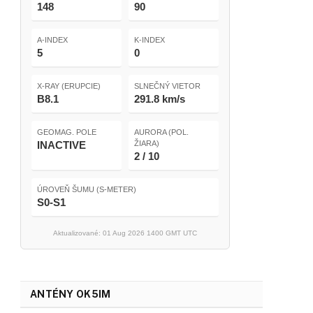
148
90
A-INDEX
K-INDEX
5
0
X-RAY (ERUPCIE)
SLNEČNÝ VIETOR
B8.1
291.8 km/s
GEOMAG. POLE
AURORA (POL.
INACTIVE
ŽIARA)
2 / 10
ÚROVEŇ ŠUMU (S-METER)
S0-S1
Aktualizované: 01 Aug 2026 1400 GMT UTC
ANTÉNY OK5IM