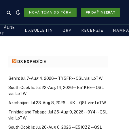
NOVÁ TÉMA DO FÓRA
PRIDAŤ INZERÁT
ITÁLNE
DXBULLETIN
QRP
RECENZIE
HAMRA
DY
DX EXPEDÍCIE
Benin: Jul 7-Aug 4, 2026 -- TY5FR -- QSL via: LoTW
South Cook Is: Jul 22-Aug 14, 2026 -- E51KEE -- QSL
via: LoTW
Azerbaijan: Jul 23-Aug 8, 2026 -- 4K -- QSL via: LoTW
Trinidad and Tobago: Jul 25-Aug 9, 2026 -- 9Y4 -- QSL
via: LoTW
South Cook Is: Jul 26-Aug 6, 2026 -- E51CZZ -- QSL