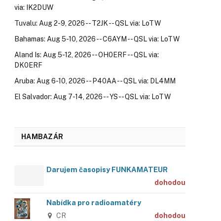
via: IK2DUW
Tuvalu: Aug 2-9, 2026 -- T2JK -- QSL via: LoTW
Bahamas: Aug 5-10, 2026 -- C6AYM -- QSL via: LoTW
Aland Is: Aug 5-12, 2026 -- OH0ERF -- QSL via:
DK0ERF
Aruba: Aug 6-10, 2026 -- P40AA -- QSL via: DL4MM
El Salvador: Aug 7-14, 2026 -- YS -- QSL via: LoTW
HAMBAZÁR
Darujem časopisy FUNKAMATEUR
dohodou
Nabídka pro radioamatéry
CR
dohodou