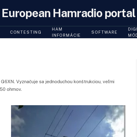
European Hamradio portal
HAM
DIG
CONTESTING
SOFTWARE
INFORMÁCIE
MÓ
G6XN. Vyznačuje sa jednoduchou konštrukciou, veľmi
 50 ohmov.