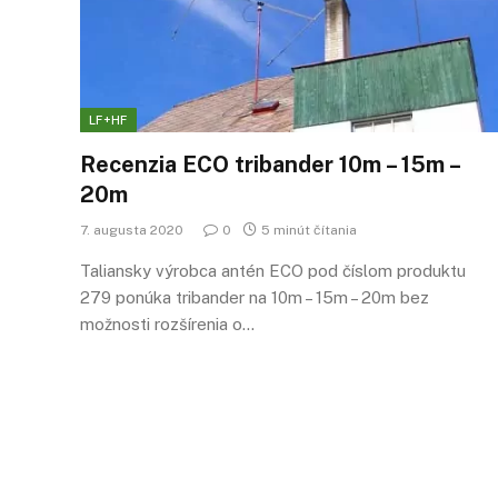
LF+HF
Recenzia ECO tribander 10m – 15m –
20m
7. augusta 2020
0
5 minút čítania
Taliansky výrobca antén ECO pod číslom produktu
279 ponúka tribander na 10m – 15m – 20m bez
možnosti rozšírenia o…