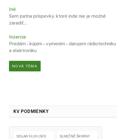
Iné
Sem patria príspevky, ktoré inde nie je možné
zaradiť…
Inzercia
Predám – kúpim – vymením – darujem rádiotechniku
a elektroniku
NOVÁ TÉMA
KV PODMIENKY
SOLAR FLUX (SFI)
SLNEČNÉ ŠKVRNY