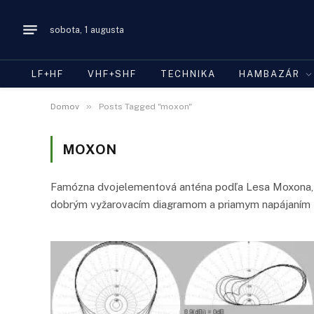
sobota, 1 augusta
LF+HF
VHF+SHF
TECHNIKA
HAMBAZÁR
»
Domov
Posts Tagged "moxon"
MOXON
Famózna dvojelementová anténa podľa Lesa Moxona, 
dobrým vyžarovacím diagramom a priamym napájaním