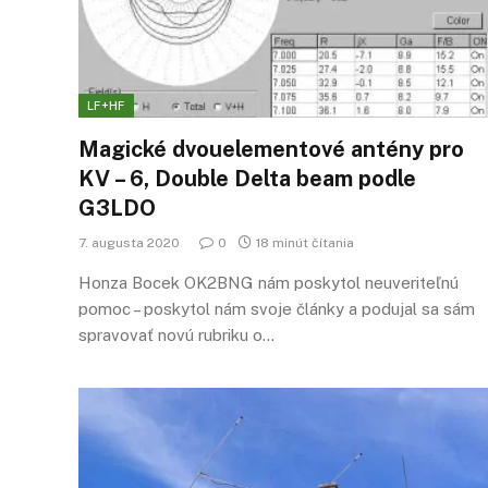
LF+HF
Magické dvouelementové antény pro
KV – 6, Double Delta beam podle
G3LDO
7. augusta 2020
0
18 minút čítania
Honza Bocek OK2BNG nám poskytol neuveriteľnú
pomoc – poskytol nám svoje články a podujal sa sám
spravovať novú rubriku o…