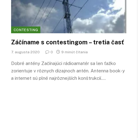
CONTESTING
Záčíname s contestingom – tretia časť
7. augusta 2020
0
9 minút čítania
Dobré antény Začínajúci rádioamatér sa len ťažko
zorientuje v rôznych dizajnoch antén. Antenna book-y
a internet sú plné najrôznejších konštrukcií.…