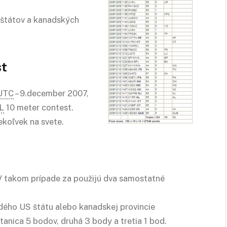
štátov a kanadských
st
UTC
– 9.december 2007,
L
10 meter contest.
koľvek na svete.
 V takom prípade za použijú dva samostatné
ždého US štátu alebo kanadskej provincie
stanica 5 bodov, druhá 3 body a tretia 1 bod.