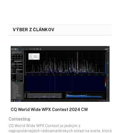
VÝBER Z ČLÁNKOV
CQ World Wide WPX Contest 2024 CW
Contesting
CQ World Wide WPX Contest je jedným z
najpopulárnejších rádioamatérskych súťaží na svete, ktorá