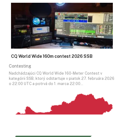
CQ World Wide 160m contest 2026 SSB
Contesting
Nadchádzajúci CQ World Wide 160-Meter Contest v
kategórii SSB, ktorý odštartuje v piatok 27. februára 2026
o 22:00 UTC a potrvá do 1. marca 22:00…