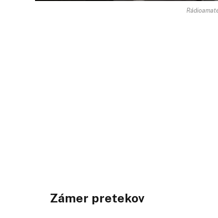
Rádioamaté
Zámer pretekov