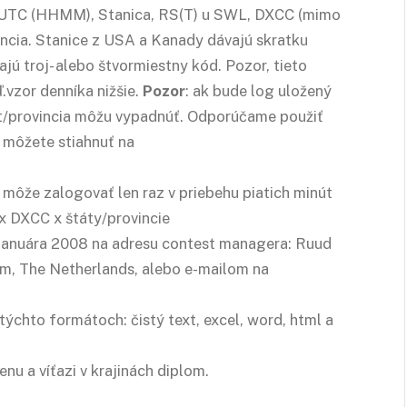
 UTC (HHMM), Stanica, RS(T) u SWL, DXCC (mimo
ncia. Stanice z USA a Kanady dávajú skratku
ajú troj- alebo štvormiestny kód. Pozor, tieto
.vzor denníka nižšie.
Pozor
: ak bude log uložený
át/provincia môžu vypadnúť. Odporúčame použiť
môžete stiahnuť na
sa môže zalogovať len raz v priebehu piatich minút
 x DXCC x štáty/provincie
.januára 2008 na adresu contest managera: Ruud
m, The Netherlands, alebo e-mailom na
ýchto formátoch: čistý text, excel, word, html a
nu a víťazi v krajinách diplom.