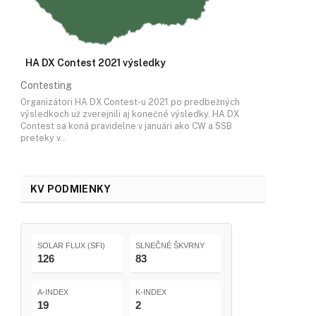
HA DX Contest 2021 výsledky
Contesting
Organizátori HA DX Contest-u 2021 po predbežných
výsledkoch už zverejnili aj konečné výsledky. HA DX
Contest sa koná pravidelne v januári ako CW a SSB
preteky v…
KV PODMIENKY
SOLAR FLUX (SFI)
SLNEČNÉ ŠKVRNY
126
83
A-INDEX
K-INDEX
19
2