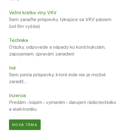
Veľmi krátke vlny VKV
Sem zaraďte príspevky týkajúce sa VKV pásiem
(od 6m vyššie)
Technika
Otázky, odpovede a nápady ku konštrukciám,
zapojeniam, úpravám zariadení
Iné
Sem patria príspevky, ktoré inde nie je možné
zaradiť…
Inzercia
Predám – kúpim – vymením – darujem rádiotechniku
a elektroniku
NOVÁ TÉMA