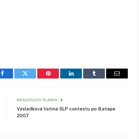
Facebook
Twitter
Pinterest
LinkedIn
Tumblr
Email
NASLEDUJÚCI ČLÁNOK
Výsledková listina SLP contestu po 8.etape
2007