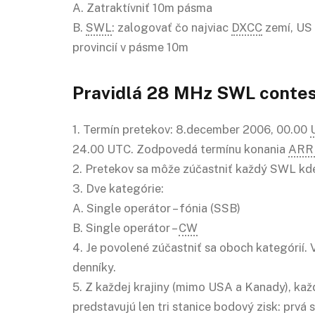
A. Zatraktívniť 10m pásma
B.
SWL
: zalogovať čo najviac
DXCC
zemí, US 
provincií v pásme 10m
Pravidlá 28 MHz SWL
conte
1. Termín pretekov: 8.december 2006, 00.00
24.00 UTC. Zodpovedá termínu konania
ARR
2. Pretekov sa môže zúčastniť každý SWL kde
3. Dve kategórie:
A. Single operátor – fónia (SSB)
B. Single operátor –
CW
4. Je povolené zúčastniť sa oboch kategórií.
denníky.
5. Z každej krajiny (mimo USA a Kanady), ka
predstavujú len tri stanice bodový zisk: prvá 