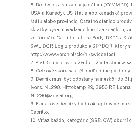
6. Do denníka sa zapisuje dátum (YYMMDD),
USA a Kanady), US štát alebo kanadská provi
štátu alebo provincie. Ostatné stanice predáv
skratky bývajú uvádzané hneď za značkou, viď
vo formáte
Cabrillo
, stĺpce Body, DXCC a št
SWL DQR Log z produkcie SP7DQR, ktorý si 
http://www.veron.nl/cie/nl/swlcontest
7. Platí 5-minútové pravidlo: tá istá stanica 
8. Celkové skóre sa určí podľa princípu: body
9. Denník musí byť odoslaný najneskôr do 31
Ivens, NL290, Hittekamp 29, 3956 RE Leersu
NL290@amsat.org .
9. E-mailové denníky budú akceptované len v t
Cabrillo.
10. Víťaz každej kategórie (SSB, CW) obdrží ce