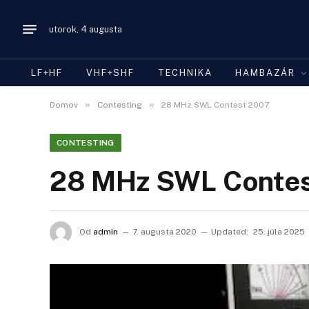
utorok, 4 augusta
LF+HF
VHF+SHF
TECHNIKA
HAMBAZÁR
»
»
Domov
Contesting
28 MHz SWL Contest 2007
CONTESTING
28 MHz SWL Conte
Od
admin
7. augusta 2020
Updated:
25. júla 2025