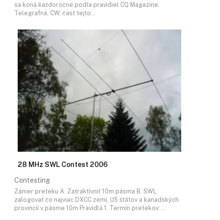
sa koná každoročne podľa pravidiel CQ Magazine.
Telegrafná, CW, časť tejto…
28 MHz SWL Contest 2006
Contesting
Zámer preteku A. Zatraktívniť 10m pásma B. SWL:
zalogovať čo najviac DXCC zemí, US štátov a kanadských
provincií v pásme 10m Pravidlá 1. Termín pretekov:…