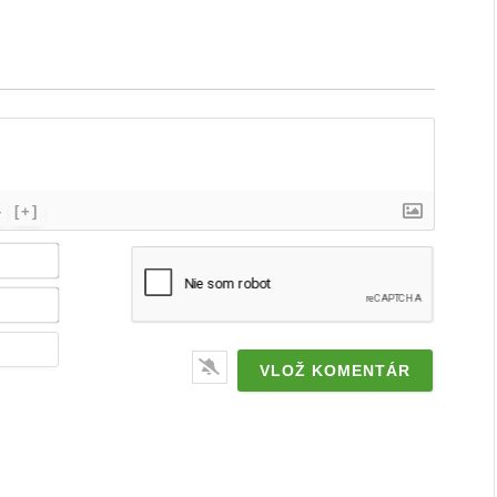
}
[+]
Meno
/
značka*
Email*
Webstránka