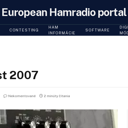
European Hamradio portal
HAM
DIG
CONTESTING
SOFTWARE
INFORMÁCIE
MÓ
st 2007
Nekomentované
2 minúty čítania