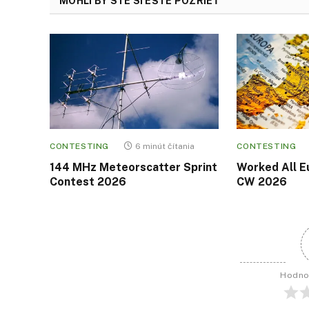
MOHLI BY STE SI EŠTE POZRIEŤ
CONTESTING
6 minút čítania
CONTESTING
144 MHz Meteorscatter Sprint
Worked All E
Contest 2026
CW 2026
Hodno