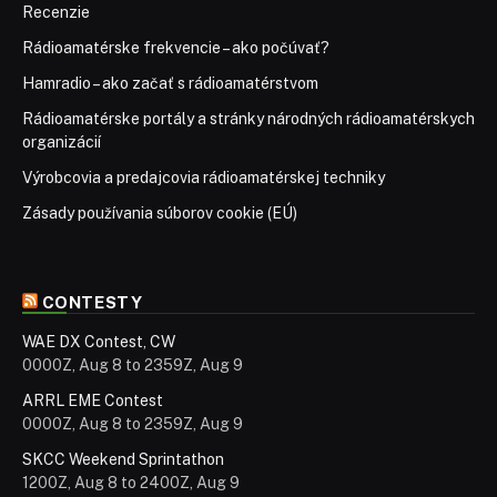
Recenzie
Rádioamatérske frekvencie – ako počúvať?
Hamradio – ako začať s rádioamatérstvom
Rádioamatérske portály a stránky národných rádioamatérskych
organizácií
Výrobcovia a predajcovia rádioamatérskej techniky
Zásady používania súborov cookie (EÚ)
CONTESTY
WAE DX Contest, CW
0000Z, Aug 8 to 2359Z, Aug 9
ARRL EME Contest
0000Z, Aug 8 to 2359Z, Aug 9
SKCC Weekend Sprintathon
1200Z, Aug 8 to 2400Z, Aug 9