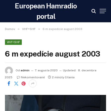
European Hamradio
portal
»
»
Domov
VHF+SHF
6 m expedície august 2003
VHF+SHF
6 m expedície august 2003
Od
admin
7. augusta 2020
Updated:
8. decembra
2025
Nekomentované
2 minúty čítania