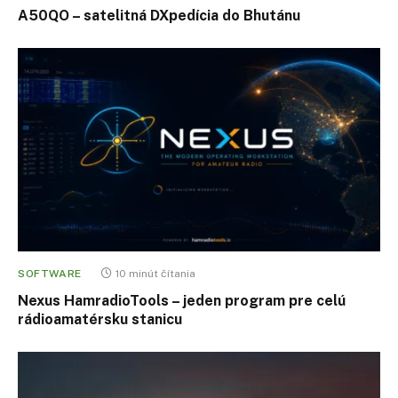
A50QO – satelitná DXpedícia do Bhutánu
SOFTWARE
10 minút čítania
Nexus HamradioTools – jeden program pre celú
rádioamatérsku stanicu