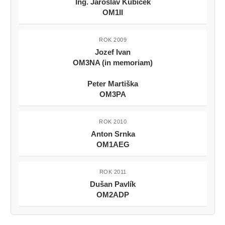
Ing. Jaroslav Kubíček
OM1II
ROK 2009
Jozef Ivan
OM3NA (in memoriam)
Peter Martiška
OM3PA
ROK 2010
Anton Srnka
OM1AEG
ROK 2011
Dušan Pavlík
OM2ADP