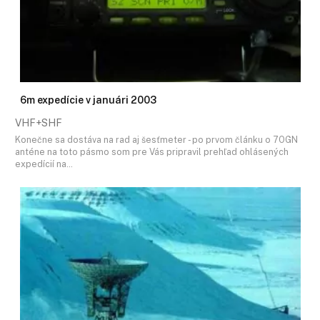
6m expedície v januári 2003
VHF+SHF
Konečne sa dostáva na rad aj šesťmeter - po prvom článku o 7OGN
anténe na toto pásmo som pre Vás pripravil prehľad ohlásených
expedícií na…