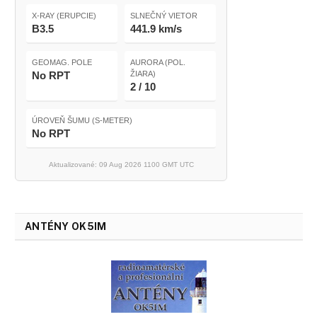
X-RAY (ERUPCIE)
SLNEČNÝ VIETOR
B3.5
441.9 km/s
GEOMAG. POLE
AURORA (POL.
No RPT
ŽIARA)
2 / 10
ÚROVEŇ ŠUMU (S-METER)
No RPT
Aktualizované: 09 Aug 2026 1100 GMT UTC
ANTÉNY OK5IM