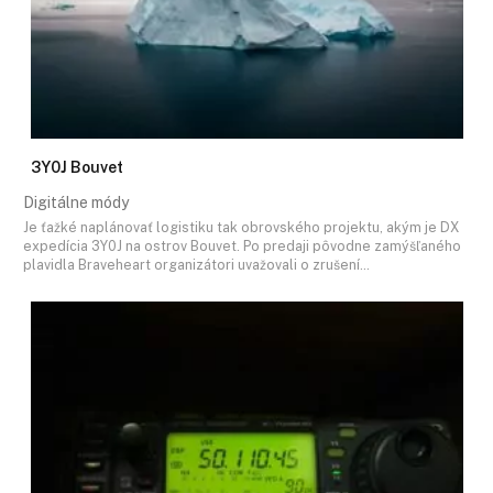
3Y0J Bouvet
Digitálne módy
Je ťažké naplánovať logistiku tak obrovského projektu, akým je DX
expedícia 3Y0J na ostrov Bouvet. Po predaji pôvodne zamýšľaného
plavidla Braveheart organizátori uvažovali o zrušení…