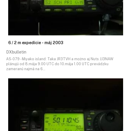
6 / 2 m expedície - máj 2003
DXbulletin
AS-079 - Miyako island: Taka JR3TVH a možno aj Nuts JJ3NAW
plánujú od 8.mája 9.00 UTC do 10.mája 1.00 UTC prevádzku
zameranú najmä na 6…