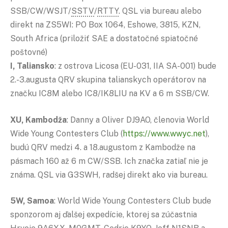
SSB/CW/WSJT/
SSTV
/
RTTY
. QSL via bureau alebo
direkt na ZS5WI: PO Box 1064, Eshowe, 3815, KZN,
South Africa (priložiť SAE a dostatočné spiatočné
poštovné)
I, Taliansko
: z ostrova Licosa (EU-031, IIA SA-001) bude
2.-3.augusta QRV skupina talianskych operátorov na
značku IC8M alebo IC8/IK8LIU na KV a 6 m SSB/CW.
XU, Kambodža
: Danny a Oliver DJ9AO, členovia World
Wide Young Contesters Club (
https://www.wwyc.net
),
budú QRV medzi 4. a 18.augustom z Kambodže na
pásmach 160 až 6 m CW/SSB. Ich značka zatiaľ nie je
známa. QSL via G3SWH, radšej direkt ako via bureau.
5W, Samoa
: World Wide Young Contesters Club bude
sponzorom aj ďalšej expedície, ktorej sa zúčastnia