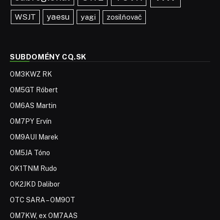
yaesu
WSJT
yagi
zosilňovač
SUBDOMÉNY CQ.SK
OM3KWZ RK
OM5GT Róbert
OM6AS Martin
OM7PY Ervín
OM9AUI Marek
OM5JA Tóno
OK1TNM Rudo
OK2JKD Dalibor
OTC SARA – OM9OT
OM7KW, ex OM7AAS