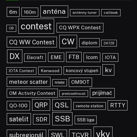
anténa
6m
160m
anténny tuner
callbook
contest
CQ WPX Contest
CB
CW
CQ WW Contest
diplom
DK7ZB
DX
FT8
EME
Icom
IOTA
Elecraft
kv
koncový stupeň
Kenwood
IOTA Contest
meteor scatter
OM9OT
N1MM
prijímač
OM Activity Contest
predzosilňovač
QRP
QSL
RTTY
QO-100
remote station
SSB
satelit
SDR
SSB liga
vkv
TCVR
subregionál
SWL