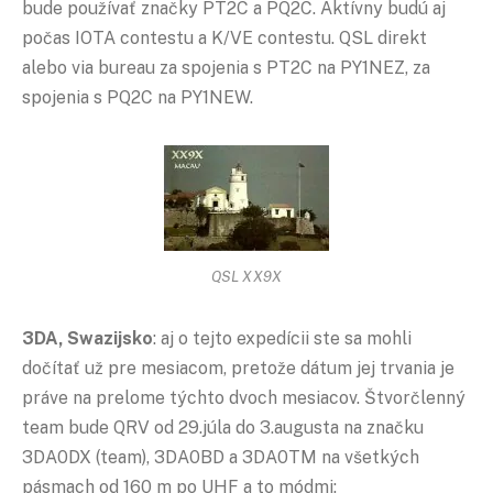
bude používať značky PT2C a PQ2C. Aktívny budú aj
počas IOTA contestu a K/VE contestu. QSL direkt
alebo via bureau za spojenia s PT2C na PY1NEZ, za
spojenia s PQ2C na PY1NEW.
QSL XX9X
3DA, Swazijsko
: aj o tejto expedícii ste sa mohli
dočítať už pre mesiacom, pretože dátum jej trvania je
práve na prelome týchto dvoch mesiacov. Štvorčlenný
team bude QRV od 29.júla do 3.augusta na značku
3DA0DX (team), 3DA0BD a 3DA0TM na všetkých
pásmach od 160 m po UHF a to módmi: