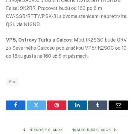
Hrvoje 9A6XX, M0GMT, Cedric K9YO, Jeff N1SNB a
Faisal 9K2RR. Pracovať budú od 160 po 6 m
CW/SSB/RTTY/PSK-31 s dvoma stanicami nepretržite.
QSL via N1SNB.
VP5, Ostrovy Turks a Caicos
: Matt IK2SGC bude QRV
zo Severného Caicosu pod značkou VP5/IK2SGC od 10.
do 18.augusta na 160 až 6 m pásmach.
6m
Facebook
Twitter
Pinterest
LinkedIn
Tumblr
Email
PREDOŠLÝ ČLÁNOK
NASLEDUJÚCI ČLÁNOK