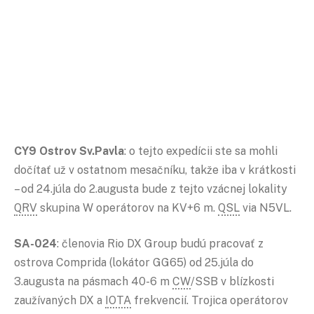
CY9 Ostrov Sv.Pavla
: o tejto expedícii ste sa mohli
dočítať už v ostatnom mesačníku, takže iba v krátkosti
– od 24.júla do 2.augusta bude z tejto vzácnej lokality
QRV
skupina W operátorov na KV+6 m.
QSL
via N5VL.
SA-024
: členovia Rio DX Group budú pracovať z
ostrova Comprida (lokátor GG65) od 25.júla do
3.augusta na pásmach 40-6 m
CW
/SSB v blízkosti
zaužívaných DX a
IOTA
frekvencií. Trojica operátorov