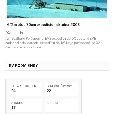
6/2 m plus 70cm expedície - október 2003
DXbulletin
JW - Svalbard Po úspešnej EME expedícii do OX dostanú EME
nadšenci ďalší darček - expedíciu do JW. Už je potvrdené, že 32-
metrová parabola bude…
KV PODMIENKY
SOLAR FLUX (SFI)
SLNEČNÉ ŠKVRNY
94
22
A-INDEX
K-INDEX
17