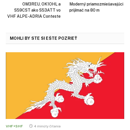
OM3REU, OK1OHL a
Moderný priamozmiešavajúci
S59CST ako S53ATT vo
prijímač na 80 m
VHF ALPE-ADRIA Conteste
MOHLI BY STE SI EŠTE POZRIEŤ
VHF+SHF
4 minúty čítania