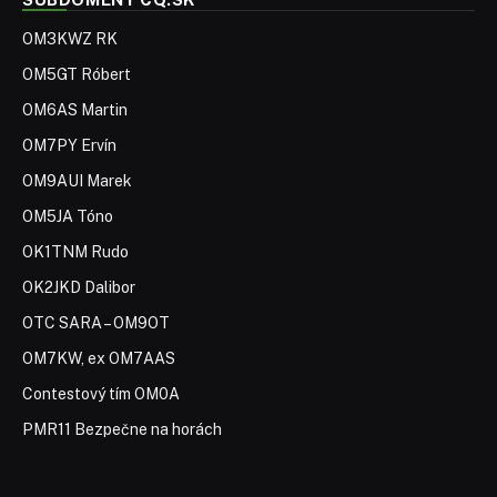
OM3KWZ RK
OM5GT Róbert
OM6AS Martin
OM7PY Ervín
OM9AUI Marek
OM5JA Tóno
OK1TNM Rudo
OK2JKD Dalibor
OTC SARA – OM9OT
OM7KW, ex OM7AAS
Contestový tím OM0A
PMR11 Bezpečne na horách