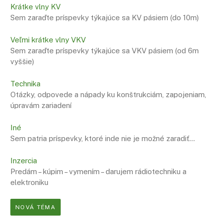
Krátke vlny KV
Sem zaraďte príspevky týkajúce sa KV pásiem (do 10m)
Veľmi krátke vlny VKV
Sem zaraďte príspevky týkajúce sa VKV pásiem (od 6m
vyššie)
Technika
Otázky, odpovede a nápady ku konštrukciám, zapojeniam,
úpravám zariadení
Iné
Sem patria príspevky, ktoré inde nie je možné zaradiť…
Inzercia
Predám – kúpim – vymením – darujem rádiotechniku a
elektroniku
NOVÁ TÉMA