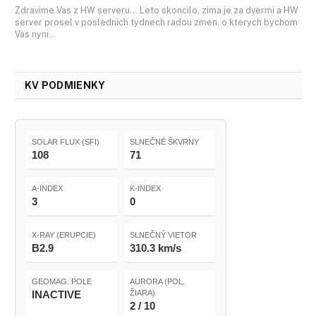
Zdravime Vas z HW serveru... Leto skoncilo, zima je za dvermi a HW
server prosel v poslednich tydnech radou zmen, o kterych bychom
Vas nyni…
KV PODMIENKY
SOLAR FLUX (SFI)
SLNEČNÉ ŠKVRNY
108
71
A-INDEX
K-INDEX
3
0
X-RAY (ERUPCIE)
SLNEČNÝ VIETOR
B2.9
310.3 km/s
GEOMAG. POLE
AURORA (POL.
INACTIVE
ŽIARA)
2 / 10