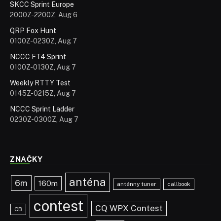
SKCC Sprint Europe
2000Z-2200Z, Aug 6
QRP Fox Hunt
0100Z-0230Z, Aug 7
NCCC FT4 Sprint
0100Z-0130Z, Aug 7
Weekly RTTY Test
0145Z-0215Z, Aug 7
NCCC Sprint Ladder
0230Z-0300Z, Aug 7
ZNAČKY
anténa
6m
160m
anténny tuner
callbook
contest
CQ WPX Contest
CB