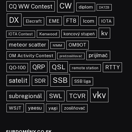
CW
CQ WW Contest
diplom
DK7ZB
DX
FT8
EME
Icom
IOTA
Elecraft
kv
koncový stupeň
Kenwood
IOTA Contest
meteor scatter
OM9OT
N1MM
prijímač
OM Activity Contest
predzosilňovač
QRP
QSL
RTTY
QO-100
remote station
SSB
satelit
SDR
SSB liga
vkv
TCVR
subregionál
SWL
yaesu
WSJT
yagi
zosilňovač
SUBDOMÉNY CQ.SK