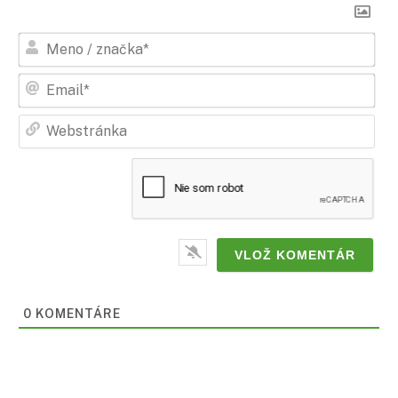
Men
/
zna
Ema
Web
0
KOMENTÁRE