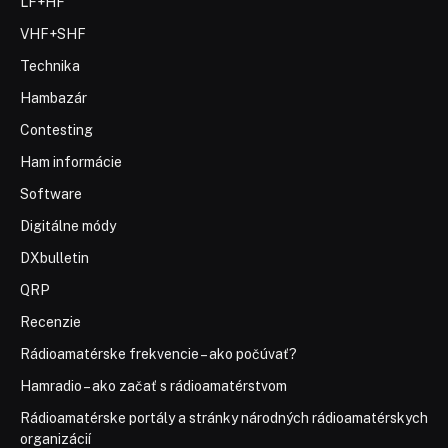
LF+HF
VHF+SHF
Technika
Hambazár
Contesting
Ham informácie
Software
Digitálne módy
DXbulletin
QRP
Recenzie
Rádioamatérske frekvencie – ako počúvať?
Hamradio – ako začať s rádioamatérstvom
Rádioamatérske portály a stránky národných rádioamatérskych
organizácií