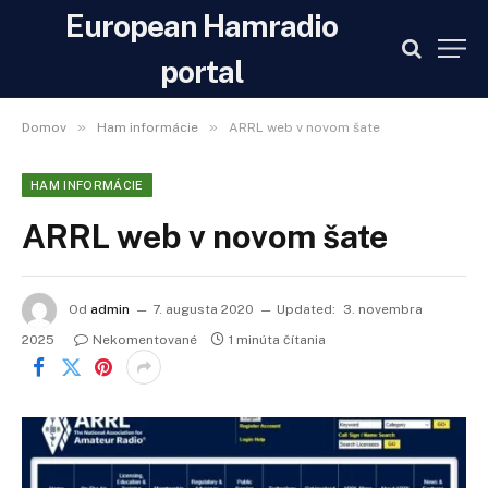
European Hamradio
portal
»
»
Domov
Ham informácie
ARRL web v novom šate
HAM INFORMÁCIE
ARRL web v novom šate
Od
admin
7. augusta 2020
Updated:
3. novembra
2025
Nekomentované
1 minúta čítania