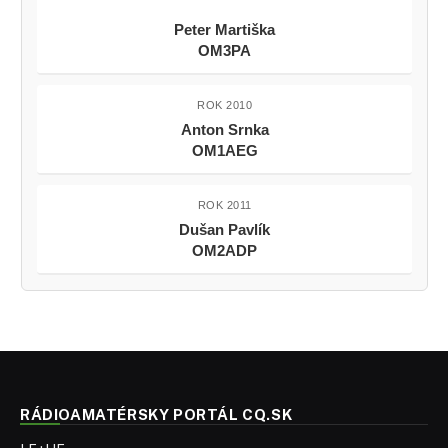
Peter Martiška
OM3PA
ROK 2010
Anton Srnka
OM1AEG
ROK 2011
Dušan Pavlík
OM2ADP
RÁDIOAMATÉRSKY PORTÁL CQ.SK