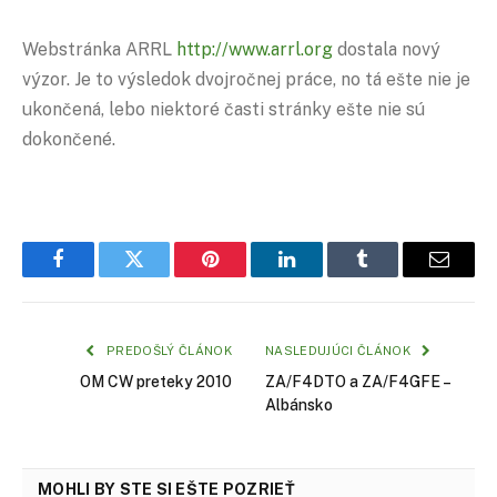
Webstránka ARRL
http://www.arrl.org
dostala nový
výzor. Je to výsledok dvojročnej práce, no tá ešte nie je
ukončená, lebo niektoré časti stránky ešte nie sú
dokončené.
Facebook
Twitter
Pinterest
LinkedIn
Tumblr
Email
PREDOŠLÝ ČLÁNOK
NASLEDUJÚCI ČLÁNOK
OM CW preteky 2010
ZA/F4DTO a ZA/F4GFE –
Albánsko
MOHLI BY STE SI EŠTE POZRIEŤ