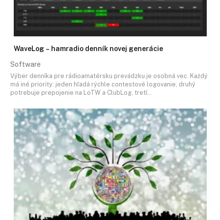
WaveLog – hamradio denník novej generácie
Software
Výber denníka pre rádioamatérsku prevádzku je osobná vec. Každý
má iné priority: jeden hľadá rýchle contestové logovanie, druhý
potrebuje prepojenie na LoTW a ClubLog, tretí…