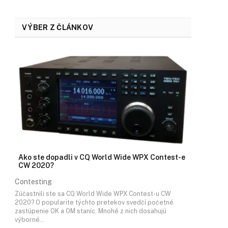
VÝBER Z ČLÁNKOV
Ako ste dopadli v CQ World Wide WPX Contest-e
CW 2020?
Contesting
Zúčastnili ste sa CQ World Wide WPX Contest-u CW
2020? O popularite týchto pretekov svedčí početné
zastúpenie OK a OM staníc. Mnohé z nich dosahujú
výborné…