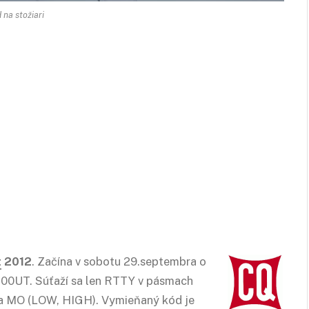
 na stožiari
t
2012
. Začína v sobotu 29.septembra o
.00UT. Súťaží sa len RTTY v pásmach
a MO (LOW, HIGH). Vymieňaný kód je