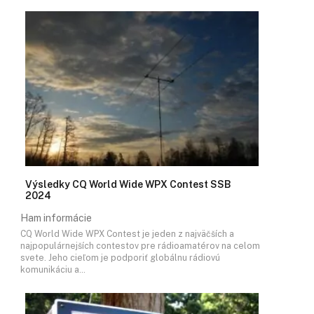
Výsledky CQ World Wide WPX Contest SSB
2024
Ham informácie
CQ World Wide WPX Contest je jeden z najväčších a
najpopulárnejších contestov pre rádioamatérov na celom
svete. Jeho cieľom je podporiť globálnu rádiovú
komunikáciu a…