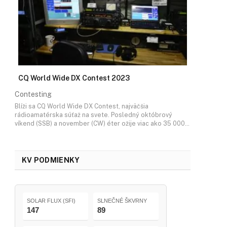
CQ World Wide DX Contest 2023
Contesting
Blíži sa CQ World Wide DX Contest, najväčšia
rádioamatérska súťaž na svete. Posledný októbrový
víkend (SSB) a november (CW) éter ožije viac ako 35 000…
KV PODMIENKY
SOLAR FLUX (SFI)
SLNEČNÉ ŠKVRNY
147
89