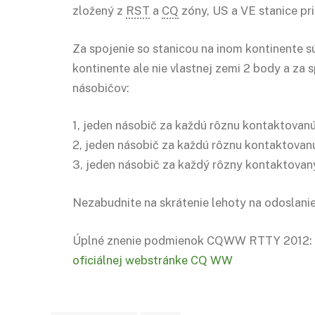
zložený z
RST
a
CQ
zóny, US a VE stanice prid
Za spojenie so stanicou na inom kontinente s
kontinente ale nie vlastnej zemi 2 body a za s
násobičov:
1, jeden násobič za každú rôznu kontaktova
2, jeden násobič za každú rôznu kontaktov
3, jeden násobič za každý rôzny kontaktovan
Nezabudnite na skrátenie lehoty na odoslanie
Úplné znenie podmienok CQWW RTTY 2012:
oficiálnej webstránke CQ WW