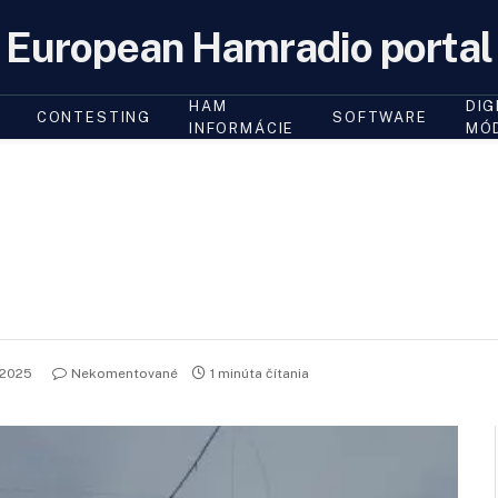
European Hamradio portal
HAM
DIG
CONTESTING
SOFTWARE
INFORMÁCIE
MÓ
 2025
Nekomentované
1 minúta čítania