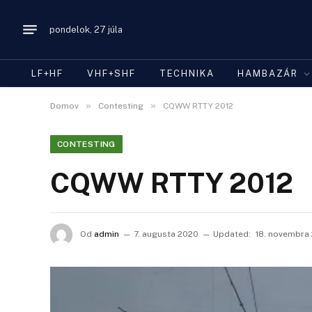
pondelok, 27 júla
LF+HF
VHF+SHF
TECHNIKA
HAMBAZÁR
»
»
Domov
Contesting
CQWW RTTY 2012
CONTESTING
CQWW RTTY 2012
Od
admin
7. augusta 2020
Updated:
18. novembra