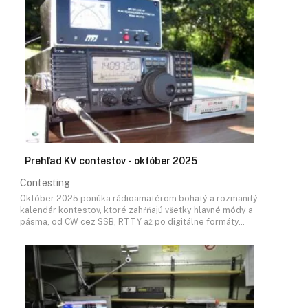
Prehľad KV contestov - október 2025
Contesting
Október 2025 ponúka rádioamatérom bohatý a rozmanitý
kalendár kontestov, ktoré zahŕňajú všetky hlavné módy a
pásma, od CW cez SSB, RTTY až po digitálne formáty…