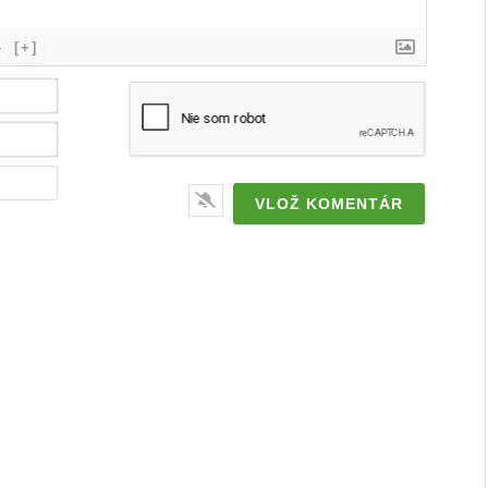
}
[+]
Meno
/
značka*
Email*
Webstránka