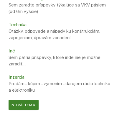
Sem zaraďte príspevky týkajúce sa VKV pásiem
(od 6m vyššie)
Technika
Otázky, odpovede a nápady ku konštrukciám,
zapojeniam, úpravám zariadení
Iné
Sem patria príspevky, ktoré inde nie je možné
zaradiť…
Inzercia
Predám – kúpim – vymením – darujem rádiotechniku
a elektroniku
NOVÁ TÉMA