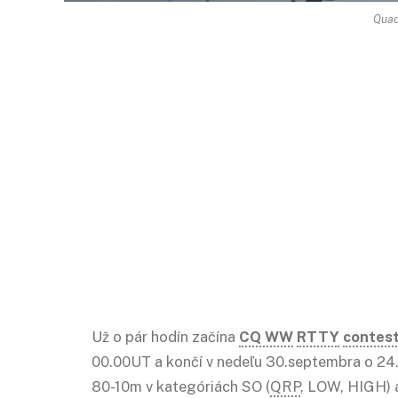
Quad
Už o pár hodín začína
CQ WW
RTTY
contes
00.00UT a končí v nedeľu 30.septembra o 24
80-10m v kategóriách SO (
QRP
, LOW, HIGH) 