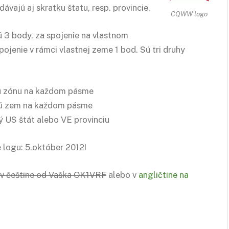
ávajú aj skratku štatu, resp. provincie.
CQWW logo
ú 3 body, za spojenie na vlastnom
pojenie v rámci vlastnej zeme 1 bod. Sú tri druhy
nú zónu na každom pásme
anú zem na každom pásme
ý US štát alebo VE provinciu
 logu: 5.október 2012!
v češtine od Vaška OK1VRF
alebo v
angličtine na