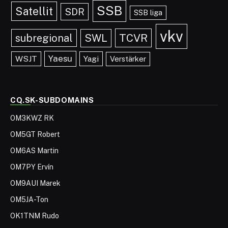
SSB
Satellit
SDR
SSB liga
vkv
TCVR
subregional
SWL
Yaesu
WSJT
Yagi
Verstärker
CQ.SK-SUBDOMAINS
OM3KWZ RK
OM5GT Robert
OM6AS Martin
OM7PY Ervín
OM9AUI Marek
OM5JA-Ton
OK1TNM Rudo