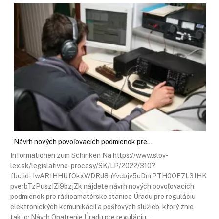
Návrh nových povoľovacích podmienok pre…
Informationen zum Schinken Na https://www.slov-
lex.sk/legislativne-procesy/SK/LP/2022/310?
fbclid=IwAR1HHUfOkxWDRd8nYvcbjv5eDnrPTH0OE7L31HK
pverbTzPuszIZi9bzjZk nájdete návrh nových povoľovacích
podmienok pre rádioamatérske stanice Úradu pre reguláciu
elektronických komunikácií a poštových služieb, ktorý znie
takto: Návrh Opatrenie Úradu pre reguláciu…