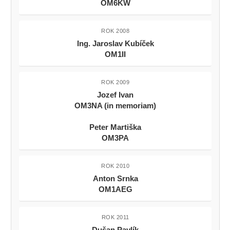
OM6KW
ROK 2008
Ing. Jaroslav Kubíček
OM1II
ROK 2009
Jozef Ivan
OM3NA (in memoriam)
Peter Martiška
OM3PA
ROK 2010
Anton Srnka
OM1AEG
ROK 2011
Dušan Pavlík