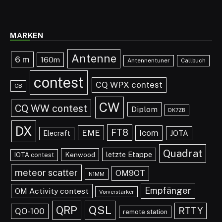
MARKEN
Antenne
6 m
160m
Antennentuner
Callbuch
contest
CQ WPX contest
CB
CW
CQ WW contest
Diplom
DK7ZB
DX
FT8
EME
Icom
JOTA
Elecraft
Quadrat
letzte Etappe
Kenwood
IOTA contest
meteor scatter
OM9OT
N1MM
Empfänger
OM Activity contest
Vorverstärker
QRP
QSL
RTTY
QO-100
remote station