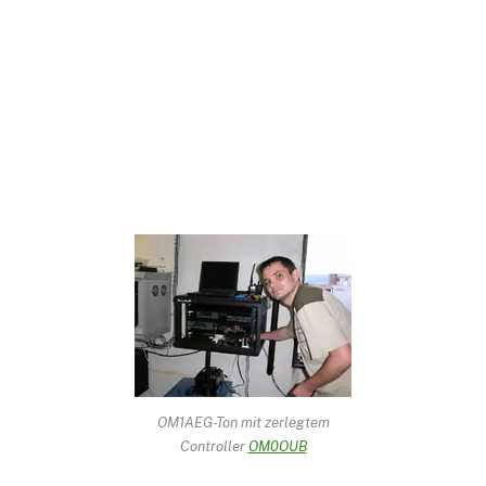
OM1AEG-Ton mit zerlegtem
Controller
OM0OUB