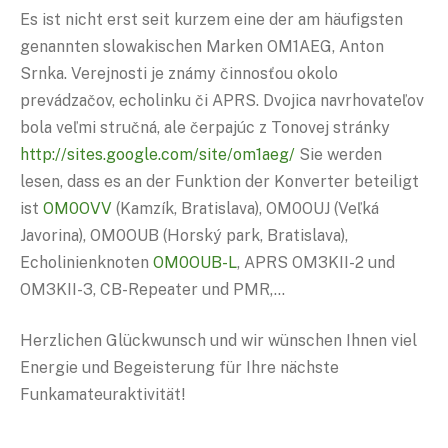
Es ist nicht erst seit kurzem eine der am häufigsten
genannten slowakischen Marken OM1AEG, Anton
Srnka. Verejnosti je známy činnosťou okolo
prevádzačov, echolinku či APRS. Dvojica navrhovateľov
bola veľmi stručná, ale čerpajúc z Tonovej stránky
http://sites.google.com/site/om1aeg/
Sie werden
lesen, dass es an der Funktion der Konverter beteiligt
ist
OM0OVV
(Kamzík, Bratislava), OM0OUJ (Veľká
Javorina), OM0OUB (Horský park, Bratislava),
Echolinienknoten
OM0OUB-L
, APRS OM3KII-2 und
OM3KII-3, CB-Repeater und PMR,…
Herzlichen Glückwunsch und wir wünschen Ihnen viel
Energie und Begeisterung für Ihre nächste
Funkamateuraktivität!