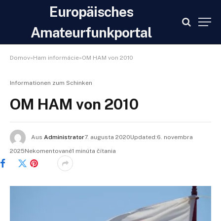
Europäisches
Amateurfunkportal
Domov»Ham informácie»OM HAM von 2010
Informationen zum Schinken
OM HAM von 2010
Aus
Administrator
7. augusta 2020Updated:6. novembra
2025Nekomentované1 minúta čítania
Facebook
Twitter
Pinterest