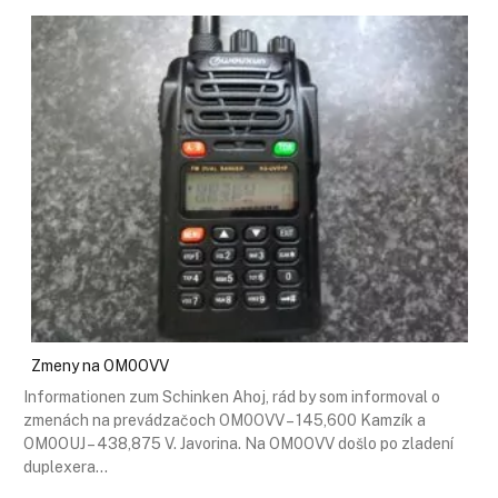
Zmeny na OM0OVV
Informationen zum Schinken Ahoj, rád by som informoval o
zmenách na prevádzačoch OM0OVV – 145,600 Kamzík a
OM0OUJ – 438,875 V. Javorina. Na OM0OVV došlo po zladení
duplexera…