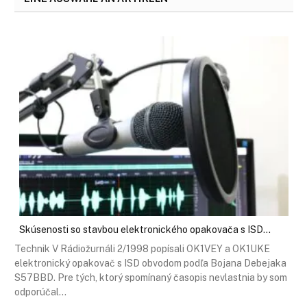
Skúsenosti so stavbou elektronického opakovača s ISD…
Technik V Rádiožurnáli 2/1998 popísali OK1VEY a OK1UKE
elektronický opakovač s ISD obvodom podľa Bojana Debejaka
S57BBD. Pre tých, ktorý spomínaný časopis nevlastnia by som
odporúčal…