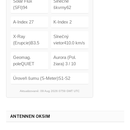
Solar Flux
Slnečné
(SFI)94
škvrny62
A-Index 27
K-Index 2
X-Ray
Slnečný
(Erupcie)B3.5
vietor410.0 km/s
Geomag.
Aurora (Pol.
poleQUIET
žiara) 3 / 10
Úroveň šumu (S-Meter)S1-S2
Aktualizované: 09 Aug 2026 0759 GMT UTC
ANTENNEN OK5IM