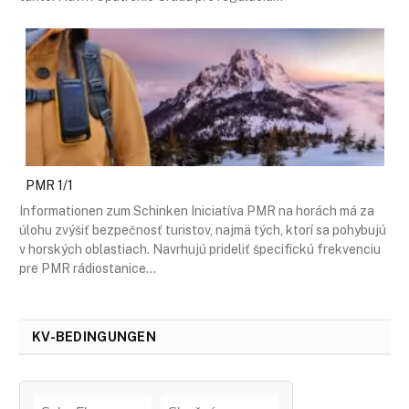
PMR 1/1
Informationen zum Schinken Iniciatíva PMR na horách má za
úlohu zvýšiť bezpečnosť turistov, najmä tých, ktorí sa pohybujú
v horských oblastiach. Navrhujú prideliť špecifickú frekvenciu
pre PMR rádiostanice…
KV-BEDINGUNGEN