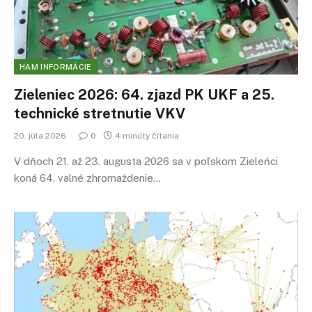
HAM INFORMÁCIE
Zieleniec 2026: 64. zjazd PK UKF a 25.
technické stretnutie VKV
20. júla 2026
0
4 minúty čítania
V dňoch 21. až 23. augusta 2026 sa v poľskom Zieleńci
koná 64. valné zhromaždenie…