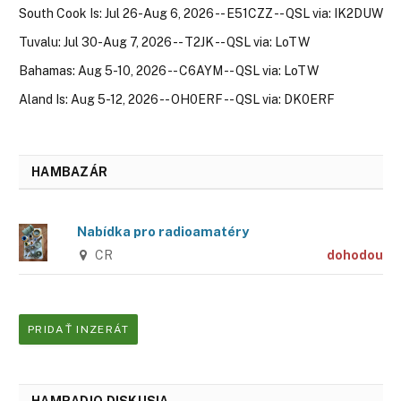
South Cook Is: Jul 26-Aug 6, 2026 -- E51CZZ -- QSL via: IK2DUW
Tuvalu: Jul 30-Aug 7, 2026 -- T2JK -- QSL via: LoTW
Bahamas: Aug 5-10, 2026 -- C6AYM -- QSL via: LoTW
Aland Is: Aug 5-12, 2026 -- OH0ERF -- QSL via: DK0ERF
HAMBAZÁR
Nabídka pro radioamatéry
CR
dohodou
PRIDAŤ INZERÁT
HAMRADIO DISKUSIA