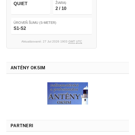
QUIET
ŽIARA)
2 / 10
ÚROVEŇ ŠUMU (S-METER)
S1-S2
Aktualizované: 27 Jul 2026 1903
GMT
UTC
ANTÉNY OK5IM
PARTNERI