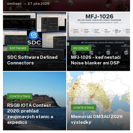
om0aao
27. júla 2026
SOFTWARE
RECENZIE
SDC Software Defined
MFJ-1026 – keď nestačí
Connectors
Noise blanker
ani
DSP
CONTESTING
RSGB
IOTA
Contest
CONTESTING
2026: prehľad
zaujímavých staníc a
Memoriál OM3AU 2026
expedícií
výsledky