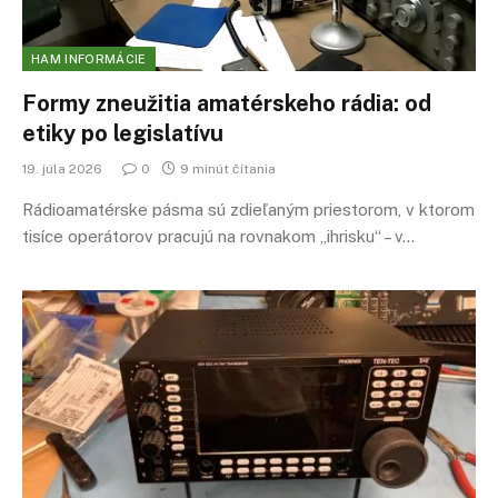
HAM INFORMÁCIE
Formy zneužitia amatérskeho rádia: od
etiky po legislatívu
19. júla 2026
0
9 minút čítania
Rádioamatérske pásma sú zdieľaným priestorom, v ktorom
tisíce operátorov pracujú na rovnakom „ihrisku“ – v…