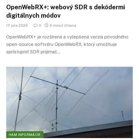
OpenWebRX+: webový SDR s dekódermi
digitálnych módov
17. júla 2026
0
6 minút čítania
OpenWebRX+ je rozšírená a vylepšená verzia pôvodného
open-source softvéru OpenWebRX, ktorý umožňuje
sprístupniť SDR prijímač…
HAM INFORMÁCIE