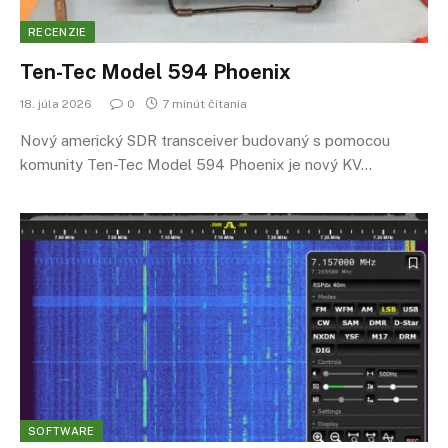
RECENZIE
Ten-Tec Model 594 Phoenix
18. júla 2026
0
7 minút čítania
Nový americký SDR transceiver budovaný s pomocou
komunity Ten-Tec Model 594 Phoenix je nový KV…
SOFTWARE