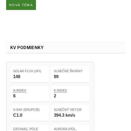
NOVÁ TÉMA
KV PODMIENKY
SOLAR FLUX (SFI)
SLNEČNÉ ŠKVRNY
148
89
A-INDEX
K-INDEX
6
2
X-RAY (ERUPCIE)
SLNEČNÝ VIETOR
C1.0
394.3 km/s
GEOMAG. POLE
AURORA (POL.