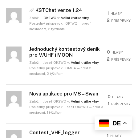
KSTChat verze 1.24
1
HLASY
Založil:
OK2WO
v:
Veľmi krátke vlny
2
PRÍSPEVKY
Posledný príspevok:
OK1WQ
—
pred 1
mesiacom, 2 týždňami
Jednoduchý kontestový deník
0
HLASY
pro V/UHF i MOON
2
PRÍSPEVKY
Založil:
Josef OK2WO
v:
Veľmi krátke vlny
Posledný príspevok:
OM0A
—
pred 2
mesiacmi, 2 týždňami
Nová aplikace pro MS – Swan
0
HLASY
Založil:
Josef OK2WO
v:
Veľmi krátke vlny
1
PRÍSPEVKY
Posledný príspevok:
Josef OK2WO
—
pred 3
mesiacmi, 1 týždňom
DE
Contest_VHF_logger
1
HLASY