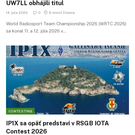
UW7LL obhájili titul
14. júla 2026
0
8 minút čítania
World Radiosport Team Championship 2026 (WRTC 2026)
sa konal 11. a 12. júla 2026 v…
CONTESTING
IP1X sa opäť predstaví v RSGB IOTA
Contest 2026