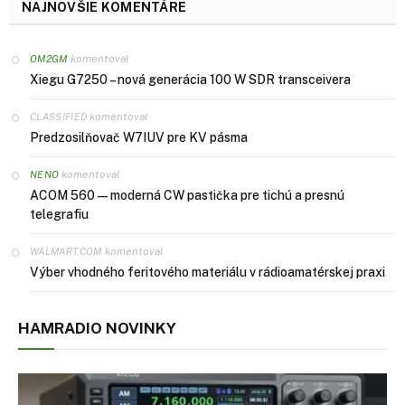
NAJNOVŠIE KOMENTÁRE
komentoval
OM2GM
Xiegu G7250 – nová generácia 100 W SDR transceivera
komentoval
CLASSIFIED
Predzosilňovač
W7IUV pre KV pásma
komentoval
NENO
ACOM 560 — moderná
CW
pastička pre tichú a presnú
telegrafiu
komentoval
WALMART.COM
Výber vhodného feritového materiálu v rádioamatérskej praxi
HAMRADIO NOVINKY