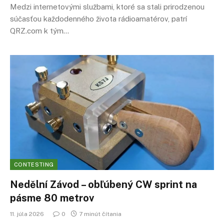
Medzi internetovými službami, ktoré sa stali prirodzenou
súčasťou každodenného života rádioamatérov, patrí
QRZ.com k tým…
CONTESTING
Nedělní Závod – obľúbený CW sprint na
pásme
80 metrov
11. júla 2026
0
7 minút čítania