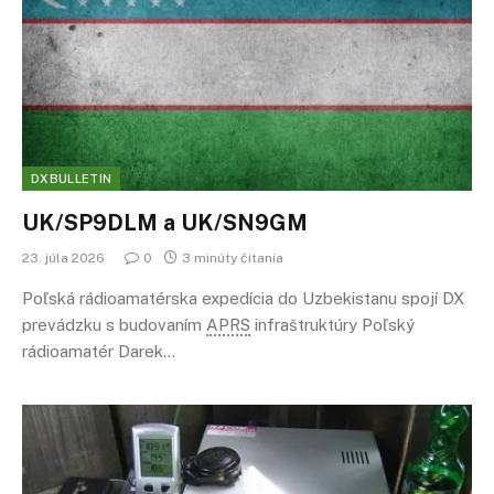
DXBULLETIN
UK/SP9DLM a UK/SN9GM
23. júla 2026
0
3 minúty čítania
Poľská rádioamatérska expedícia do Uzbekistanu spojí DX
prevádzku s budovaním
APRS
infraštruktúry Poľský
rádioamatér Darek…