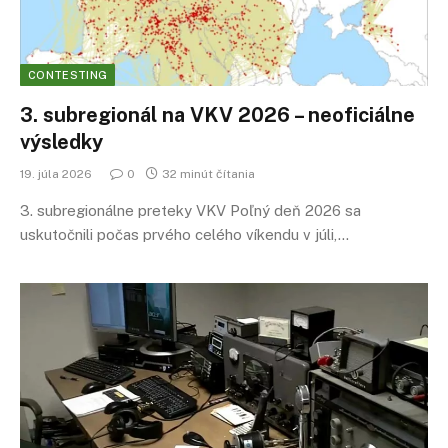
CONTESTING
3. subregionál na VKV 2026 – neoficiálne
výsledky
19. júla 2026
0
32 minút čítania
3. subregionálne preteky VKV Poľný deň 2026 sa
uskutočnili počas prvého celého víkendu v júli,…