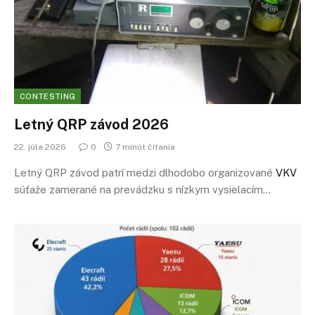
CONTESTING
Letný
QRP
závod 2026
22. júla 2026
0
7 minút čítania
Letný QRP závod patrí medzi dlhodobo organizované
VKV
súťaže zamerané na prevádzku s nízkym vysielacím…