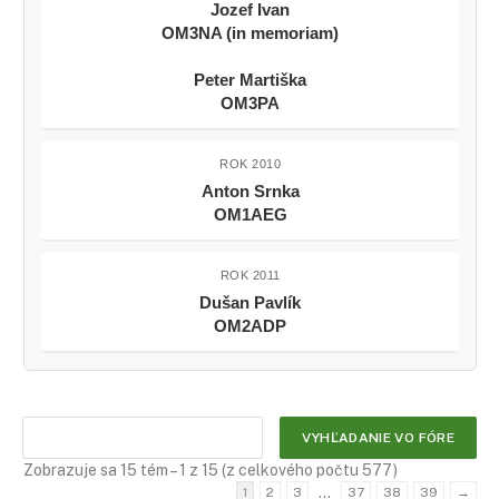
Jozef Ivan
OM3NA (in memoriam)
Peter Martiška
OM3PA
ROK 2010
Anton Srnka
OM1AEG
ROK 2011
Dušan Pavlík
OM2ADP
Zobrazuje sa 15 tém – 1 z 15 (z celkového počtu 577)
…
1
2
3
37
38
39
→