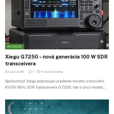
RECENZIE
Xiegu G7250 – nová generácia 100 W SDR
transceivera
23. júla 2026
1
11 minút čítania
Spoločnosť Xiegu pripravuje uvedenie nového stolového
KV/50 MHz SDR transceivera G7250. Ide o prvý model…