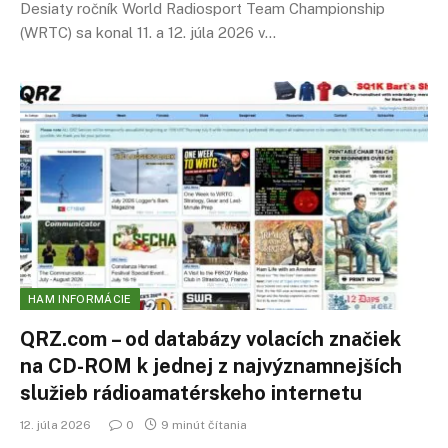
Desiaty ročník World Radiosport Team Championship
(WRTC) sa konal 11. a 12. júla 2026 v…
HAM INFORMÁCIE
QRZ
.com – od databázy volacích značiek
na CD-ROM k jednej z najvýznamnejších
služieb rádioamatérskeho internetu
12. júla 2026
0
9 minút čítania