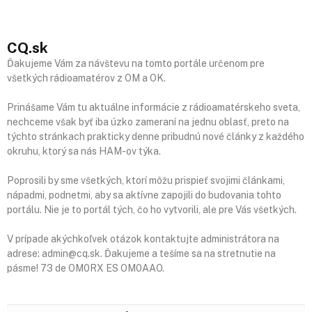
CQ
.sk
Ďakujeme Vám za návštevu na tomto portále určenom pre
všetkých rádioamatérov z OM a OK.
Prinášame Vám tu aktuálne informácie z rádioamatérskeho sveta,
nechceme však byť iba úzko zameraní na jednu oblasť, preto na
týchto stránkach prakticky denne pribudnú nové články z každého
okruhu, ktorý sa nás HAM-ov týka.
Poprosili by sme všetkých, ktorí môžu prispieť svojimi článkami,
nápadmi, podnetmi, aby sa aktívne zapojili do budovania tohto
portálu. Nie je to portál tých, čo ho vytvorili, ale pre Vás všetkých.
V prípade akýchkoľvek otázok kontaktujte administrátora na
adrese: admin@cq.sk. Ďakujeme a tešíme sa na stretnutie na
pásme! 73 de OM0RX ES OM0AAO.