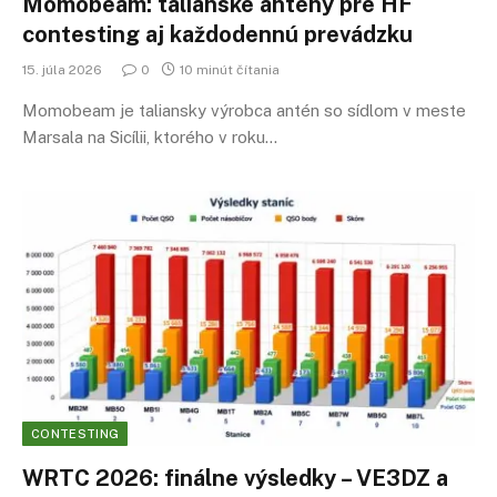
Momobeam: talianske antény pre HF
contesting aj každodennú prevádzku
15. júla 2026
0
10 minút čítania
Momobeam je taliansky výrobca antén so sídlom v meste
Marsala na Sicílii, ktorého v roku…
CONTESTING
WRTC 2026: finálne výsledky – VE3DZ a