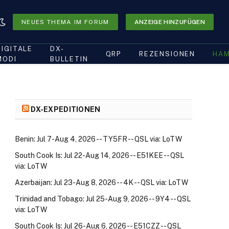
NEUES THEMA IM FORUM
ANZEIGE HINZUFÜGEN
DIGITALE
DX-
QRP
REZENSIONEN
HAM
MODI
BULLETIN
DX-EXPEDITIONEN
Benin: Jul 7-Aug 4, 2026 -- TY5FR -- QSL via: LoTW
South Cook Is: Jul 22-Aug 14, 2026 -- E51KEE -- QSL
via: LoTW
Azerbaijan: Jul 23-Aug 8, 2026 -- 4K -- QSL via: LoTW
Trinidad and Tobago: Jul 25-Aug 9, 2026 -- 9Y4 -- QSL
via: LoTW
South Cook Is: Jul 26-Aug 6, 2026 -- E51CZZ -- QSL