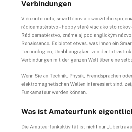
Verbindungen
V ére internetu, smartfónov a okamžitého spojenia
rádioamatérstvo – hobby staré viac ako sto rokov 
Rádioamatérstvo, známe aj pod anglickým názvom 
Renaissance. Es bietet etwas, was Ihnen ein Sma
Technologien, Unabhängigkeit von der Infrastrukt
Verbindungen mit der ganzen Welt über eine sel
Wenn Sie an Technik, Physik, Fremdsprachen oder
elektromagnetischen Wellen interessiert sind, zeig
Funkamateur werden können.
Was ist Amateurfunk eigentlic
Die Amateurfunkaktivität ist nicht nur „Übertragu