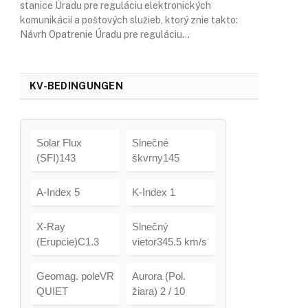
stanice Úradu pre reguláciu elektronických
komunikácií a poštových služieb, ktorý znie takto:
Návrh Opatrenie Úradu pre reguláciu…
KV-BEDINGUNGEN
Solar Flux
Slnečné
(SFI)143
škvrny145
A-Index 5
K-Index 1
X-Ray
Slnečný
(Erupcie)C1.3
vietor345.5 km/s
Geomag. poleVR
Aurora (Pol.
QUIET
žiara) 2 / 10