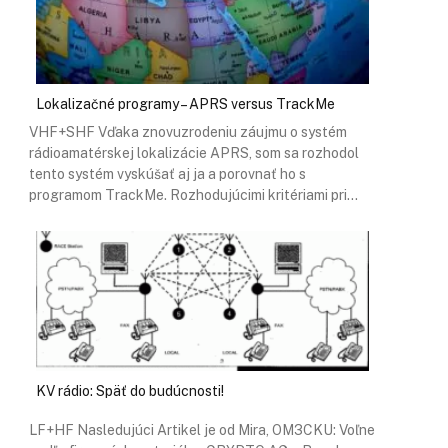
Lokalizačné programy – APRS versus TrackMe
VHF+SHF Vďaka znovuzrodeniu záujmu o systém
rádioamatérskej lokalizácie APRS, som sa rozhodol
tento systém vyskúšať aj ja a porovnať ho s
programom TrackMe. Rozhodujúcimi kritériami pri…
KV rádio: Späť do budúcnosti!
LF+HF Nasledujúci Artikel je od Mira, OM3CKU: Voľne