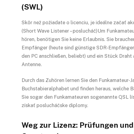
(SWL)
Skôr než požiadate o licenciu, je ideálne začať 
(Short Wave Listener – poslucháč)Um Funkamateu
hören, benötigen Sie keine Erlaubnis. Sie brauche
Empfänger (heute sind günstige SDR-Empfänger, 
den PC anschließen, beliebt) und ein Stück Draht 
Antenne.
Durch das Zuhören lernen Sie den Funkamateur-Jar
Buchstabieralphabet und finden heraus, welche B
Sie sogar den Funkamateuren sogenannte QSL lís
získať poslucháčske diplomy.
Weg zur Lizenz: Prüfungen und