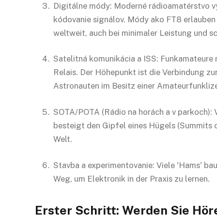
Digitálne módy: Moderné rádioamatérstvo v
kódovanie signálov. Módy ako FT8 erlauben
weltweit, auch bei minimaler Leistung und 
Satelitná komunikácia a ISS: Funkamateure 
Relais. Der Höhepunkt ist die Verbindung zur
Astronauten im Besitz einer Amateurfunklize
SOTA/POTA (Rádio na horách a v parkoch): 
besteigt den Gipfel eines Hügels (Summits o
Welt.
Stavba a experimentovanie: Viele 'Hams' bau
Weg, um Elektronik in der Praxis zu lernen.
Erster Schritt: Werden Sie Hör