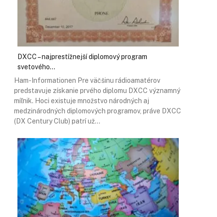
DXCC – najprestížnejší diplomový program
svetového…
Ham-Informationen Pre väčšinu rádioamatérov
predstavuje získanie prvého diplomu DXCC významný
míľnik. Hoci existuje množstvo národných aj
medzinárodných diplomových programov, práve DXCC
(DX Century Club) patrí už…