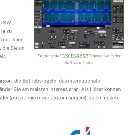
ako SWL
re zu
n nur einen
die Sie an
als
Empfang auf
TRX-DUO
SDR
Transceiver in der
Software Thetis
gon, die Betriebsregeln, das internationale
änder Sie am meisten interessieren. Als Hörer können
tky (potvrdenia o vypočutom spojení), za čo môžete