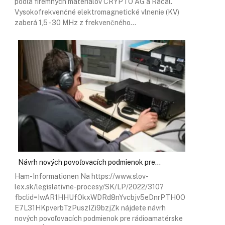
podľa firemných materiálov CRYPTO AG a Racal.
Vysokofrekvenčné elektromagnetické vlnenie (KV)
zaberá 1,5 - 30 MHz z frekvenčného…
Návrh nových povoľovacích podmienok pre…
Ham-Informationen Na https://www.slov-
lex.sk/legislativne-procesy/SK/LP/2022/310?
fbclid=IwAR1HHUfOkxWDRd8nYvcbjv5eDnrPTH0O
E7L31HKpverbTzPuszIZi9bzjZk nájdete návrh
nových povoľovacích podmienok pre rádioamatérske