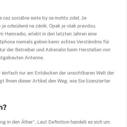
 cez sociálne siete by sa mohlo zdať, že
– je odsúdené na zánik. Opak je však pravdou.
Hamradio, erlebt in den letzten Jahren eine
rtphone niemals geben kann: echtes Verständnis für
ur der Betreiber und Adrenalin beim Herstellen von
bstgebauten Antenne.
 einfach nur am Entdecken der unsichtbaren Welt der
t Ihnen dieser Artikel den Weg, wie Sie lizenzierter
h?
ng in den Äther“. Laut Definition handelt es sich um