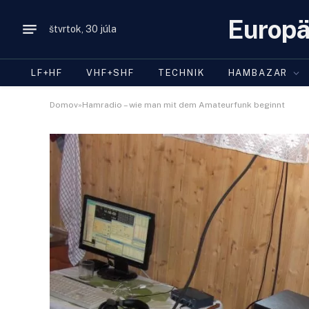
Europä
štvrtok, 30 júla
LF+HF
VHF+SHF
TECHNIK
HAMBAZAR
Domov»Hamradio – wie man mit dem Amateurfunk beginnt