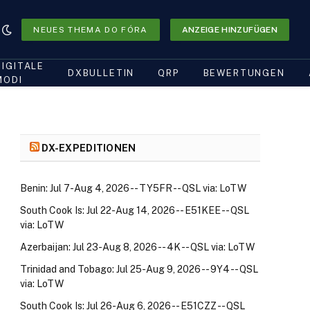
NEUES THEMA DO FÓRA
ANZEIGE HINZUFÜGEN
DIGITALE
DXBULLETIN
QRP
BEWERTUNGEN
MODI
DX-EXPEDITIONEN
Benin: Jul 7-Aug 4, 2026 -- TY5FR -- QSL via: LoTW
South Cook Is: Jul 22-Aug 14, 2026 -- E51KEE -- QSL
via: LoTW
Azerbaijan: Jul 23-Aug 8, 2026 -- 4K -- QSL via: LoTW
Trinidad and Tobago: Jul 25-Aug 9, 2026 -- 9Y4 -- QSL
via: LoTW
South Cook Is: Jul 26-Aug 6, 2026 -- E51CZZ -- QSL