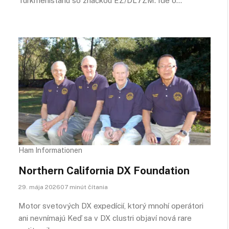
Turkmenistanu so značkou EZ/DL7ZM. Ide o…
Ham Informationen
Northern California DX Foundation
29. mája 202607 minút čítania
Motor svetových DX expedícií, ktorý mnohí operátori
ani nevnímajú Keď sa v DX clustri objaví nová rare