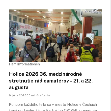
Ham Informationen
Holice 2026 36. medzinárodné
stretnutie rádioamatérov – 21. a 22.
augusta
9. júna 202605 minút čítania
Koncom každého leta sa v meste Holice v Čechách
koná podujatie, ktoré Radioklub OK1KHL organizuje