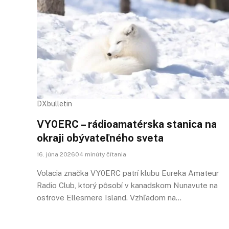
DXbulletin
VY0ERC – rádioamatérska stanica na
okraji obývateľného sveta
16. júna 202604 minúty čítania
Volacia značka VY0ERC patrí klubu Eureka Amateur
Radio Club, ktorý pôsobí v kanadskom Nunavute na
ostrove Ellesmere Island. Vzhľadom na…