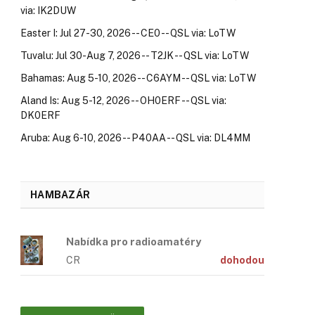
via: IK2DUW
Easter I: Jul 27-30, 2026 -- CE0 -- QSL via: LoTW
Tuvalu: Jul 30-Aug 7, 2026 -- T2JK -- QSL via: LoTW
Bahamas: Aug 5-10, 2026 -- C6AYM -- QSL via: LoTW
Aland Is: Aug 5-12, 2026 -- OH0ERF -- QSL via:
DK0ERF
Aruba: Aug 6-10, 2026 -- P40AA -- QSL via: DL4MM
HAMBAZÁR
Nabídka pro radioamatéry
CR
dohodou