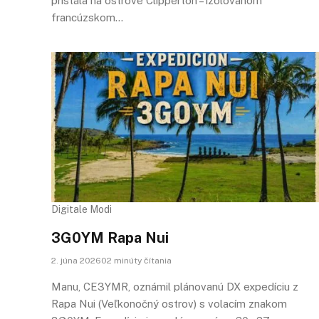
pristála na ostrove Clipperton – izolovanom
francúzskom…
Digitale Modi
3G0YM Rapa Nui
2. júna 202602 minúty čítania
Manu, CE3YMR, oznámil plánovanú DX expedíciu z
Rapa Nui (Veľkonočný ostrov) s volacím znakom