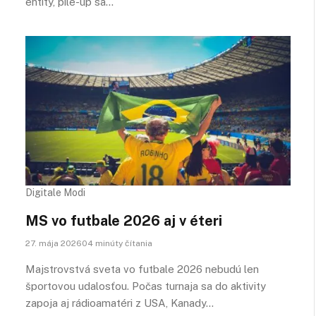
entity, pile-up sa…
Digitale Modi
MS vo futbale 2026 aj v éteri
27. mája 202604 minúty čítania
Majstrovstvá sveta vo futbale 2026 nebudú len
športovou udalosťou. Počas turnaja sa do aktivity
zapoja aj rádioamatéri z USA, Kanady…