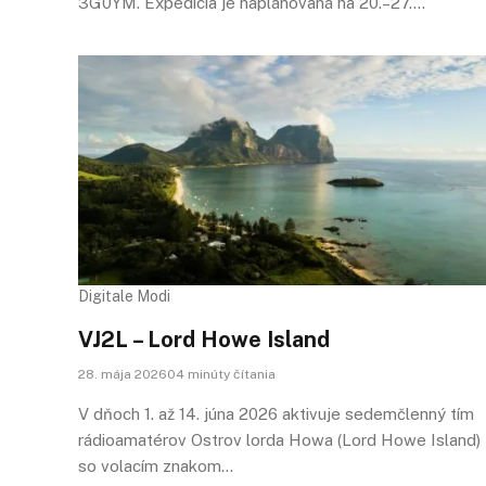
3G0YM. Expedícia je naplánovaná na 20.–27.…
Digitale Modi
VJ2L – Lord Howe Island
28. mája 202604 minúty čítania
V dňoch 1. až 14. júna 2026 aktivuje sedemčlenný tím
rádioamatérov Ostrov lorda Howa (Lord Howe Island)
so volacím znakom…