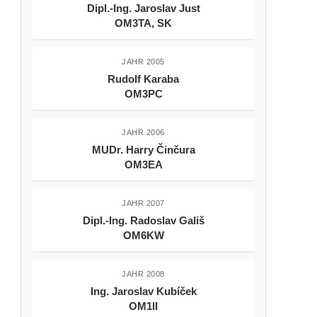
Dipl.-Ing. Jaroslav Just
OM3TA, SK
JAHR 2005
Rudolf Karaba
OM3PC
JAHR 2006
MUDr. Harry Činčura
OM3EA
JAHR 2007
Dipl.-Ing. Radoslav Gališ
OM6KW
JAHR 2008
Ing. Jaroslav Kubíček
OM1II