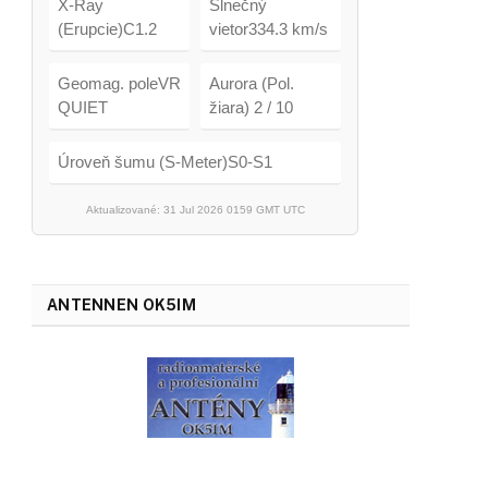
X-Ray
Slnečný
(Erupcie)C1.2
vietor334.3 km/s
Geomag. poleVR
Aurora (Pol.
QUIET
žiara) 2 / 10
Úroveň šumu (S-Meter)S0-S1
Aktualizované: 31 Jul 2026 0159 GMT UTC
ANTENNEN OK5IM