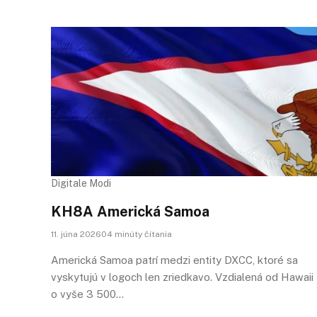
Digitale Modi
KH8A Americká Samoa
11. júna 202604 minúty čítania
Americká Samoa patrí medzi entity DXCC, ktoré sa
vyskytujú v logoch len zriedkavo. Vzdialená od Hawaii
o vyše 3 500…