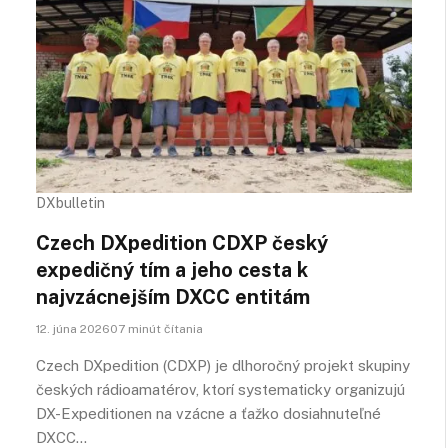
DXbulletin
Czech DXpedition CDXP český
expedičný tím a jeho cesta k
najvzácnejším DXCC entitám
12. júna 202607 minút čítania
Czech DXpedition (CDXP) je dlhoročný projekt skupiny
českých rádioamatérov, ktorí systematicky organizujú
DX-Expeditionen na vzácne a ťažko dosiahnuteľné
DXCC…