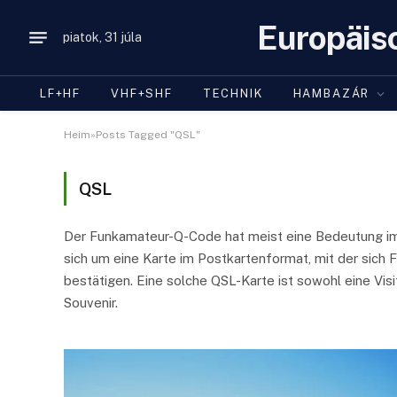
Europäis
piatok, 31 júla
LF+HF
VHF+SHF
TECHNIK
HAMBAZÁR
Heim»Posts Tagged "QSL"
QSL
Der Funkamateur-Q-Code hat meist eine Bedeutung i
sich um eine Karte im Postkartenformat, mit der sich
bestätigen. Eine solche QSL-Karte ist sowohl eine Vis
Souvenir.