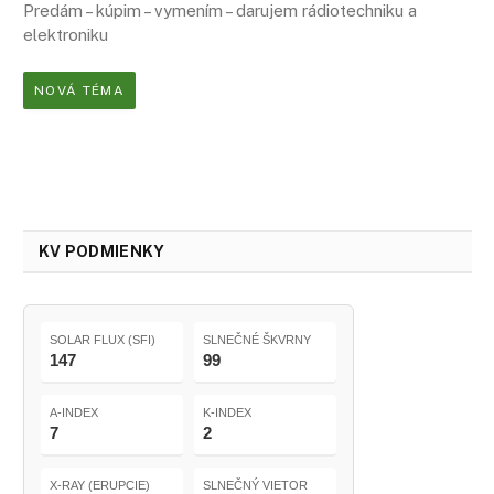
Predám – kúpim – vymením – darujem rádiotechniku a
elektroniku
NOVÁ TÉMA
KV PODMIENKY
SOLAR FLUX (SFI)
SLNEČNÉ ŠKVRNY
147
99
A-INDEX
K-INDEX
7
2
X-RAY (ERUPCIE)
SLNEČNÝ VIETOR