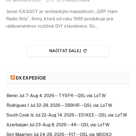
29. decembra 2020
0
2 minúty čítania
Javier EA3GCY je technickým manažérom „QRP Ham
Radio Kits“, firmy, ktorá od roku 1990 produkuje pre
rádioamatérov rozličné DIY stavebnice. Sú…
NAČÍTAŤ ĎALEJ
DX EXPEDÍCIE
Benin: Jul 7-Aug 4, 2026 -- TY5FR -- QSL via: LoTW
Rodrigues I: Jul 22-28, 2026 -- 3B9HR -- QSL via: LoTW
South Cook Is: Jul 22-Aug 14, 2026 -- E51KEE -- QSL via: LoTW
Azerbaijan: Jul 23-Aug 8, 2026 -- 4K -- QSL via: LoTW
Sint Maarten: Jul 24-28, 2026 -- PJ7 -- QSL via: M0OXO