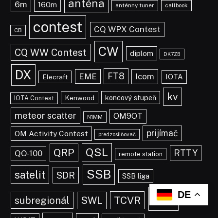
anténa
6m
160m
anténny tuner
callbook
contest
CQ WPX Contest
CB
CW
CQ WW Contest
diplom
DK7ZB
DX
FT8
EME
Icom
IOTA
Elecraft
kv
koncový stupeň
Kenwood
IOTA Contest
meteor scatter
OM9OT
N1MM
prijímač
OM Activity Contest
predzosilňovač
QSL
QRP
RTTY
QO-100
remote station
SSB
satelit
SDR
SSB liga
DE
vkv
TCVR
subregionál
SWL