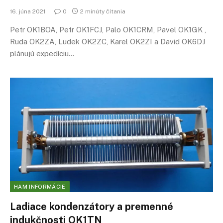
16. júna 2021
0
2 minúty čítania
Petr OK1BOA, Petr OK1FCJ, Palo OK1CRM, Pavel OK1GK ,
Ruda OK2ZA, Ludek OK2ZC, Karel OK2ZI a David OK6DJ
plánujú expedíciu…
HAM INFORMÁCIE
Ladiace kondenzátory a premenné
indukčnosti OK1TN