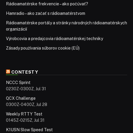
Rádioamatérske frekvencie – ako počúvať?
Hamradio – ako začať s rádioamatérstvom
Rádioamatérske portály a stránky národných rádioamatérskych
organizácií
Výrobcovia a predajcovia rádioamatérskej techniky
Zásady používania súborov cookie (EÚ)
CONTESTY
NCCC Sprint
0230Z-0300Z, Jul 31
QCX Challenge
0300Z-0400Z, Jul 28
Weekly RTTY Test
0145Z-0215Z, Jul 31
K1USN Slow Speed Test