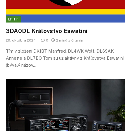
LF+HF
3DA0DL Kráľovstvo Eswatini
29. októbra 2024
0
2 minúty čítania
Tím v zložení DK1BT Manfred, DL4WK Wolf, DL6SAK
Annette a DL7BO Tom sú už aktívny z Kráľovstva Eswatini
(bývalý názov…