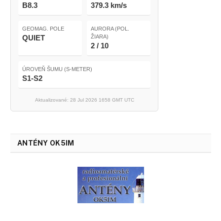
B8.3
379.3 km/s
GEOMAG. POLE
AURORA (POL.
QUIET
ŽIARA)
2 / 10
ÚROVEŇ ŠUMU (S-METER)
S1-S2
Aktualizované: 28 Jul 2026 1658 GMT UTC
ANTÉNY OK5IM