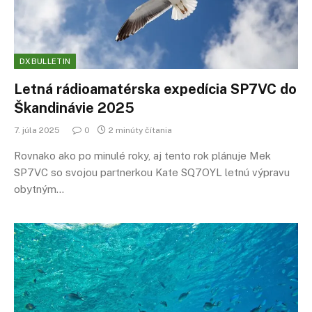
DXBULLETIN
Letná rádioamatérska expedícia SP7VC do
Škandinávie 2025
7. júla 2025
0
2 minúty čítania
Rovnako ako po minulé roky, aj tento rok plánuje Mek
SP7VC so svojou partnerkou Kate SQ7OYL letnú výpravu
obytným…