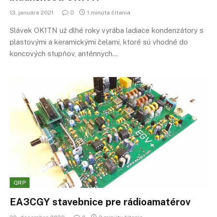
13. januára 2021
0
1 minúta čítania
Slávek OK1TN už dlhé roky vyrába ladiace kondenzátory s
plastovými a keramickými čelami, ktoré sú vhodné do
koncových stupňov, anténnych…
QRP
EA3CGY stavebnice pre rádioamatérov