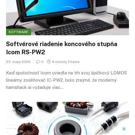
SOFTWARE
Softvérové riadenie koncového stupňa
Icom RS-PW2
23. mája 2026
0
4 minúty čítania
Keď spoločnosť Icom uviedla na trh svoj špičkový LDMOS
lineárny zosilňovač IC-PW2, bolo zrejmé, že moderný
hamshack si vyžaduje viac…