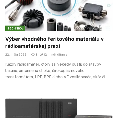
TECHNIKA
Výber vhodného feritového materiálu v
rádioamatérskej praxi
22. mája 2026
1
12 minút čítania
Každý rádioamatér, ktorý sa niekedy pustil do stavby
balunu, anténneho choke, širokopásmového
transformátora, LPF, BPF alebo VF zosilňovača, skôr či…