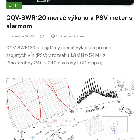
LF+HF
CQV-SWR120 merač výkonu a PSV meter s
alarmom
3. januára 2023
0
1 minúta čítania
CQV-SWR120 je digitálny merač výkonu a pomeru
stojatých vĺn (PSV) v rozsahu 1.8MHz-54MHz.
Plnofarebný 240 x 240 pixelový LCD displej…