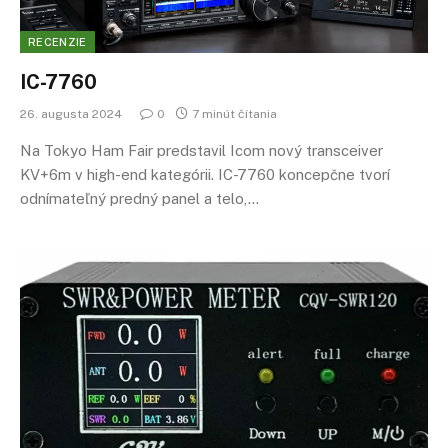
RECENZIE
IC-7760
26. augusta 2024
0
7 minút čítania
Na Tokyo Ham Fair predstavil Icom nový transceiver
KV+6m v high-end kategórii. IC-7760 koncepčne tvorí
odnímateľný predný panel a telo,…