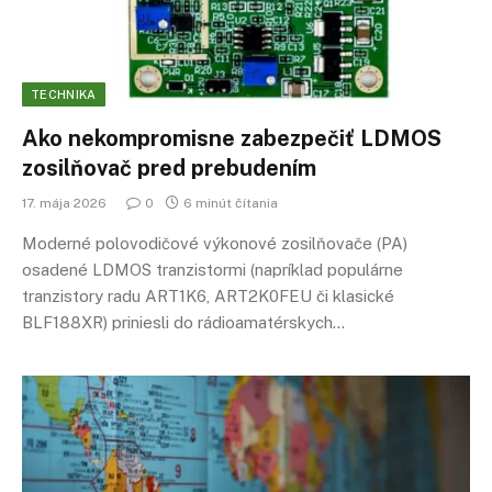
TECHNIKA
Ako nekompromisne zabezpečiť LDMOS
zosilňovač pred prebudením
17. mája 2026
0
6 minút čítania
Moderné polovodičové výkonové zosilňovače (PA)
osadené LDMOS tranzistormi (napríklad populárne
tranzistory radu ART1K6, ART2K0FEU či klasické
BLF188XR) priniesli do rádioamatérskych…