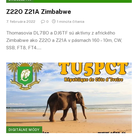
Z22O Z21A Zimbabwe
7. februára 2022
0
1 minúta čítania
Thomasovia DL7BO a DJ6TF sú aktívny z afrického
Zimbabwe ako Z22O a Z21A v pásmach 160 – 10m, CW,
SSB, FT8, FT4.…
DIGITÁLNE MÓDY