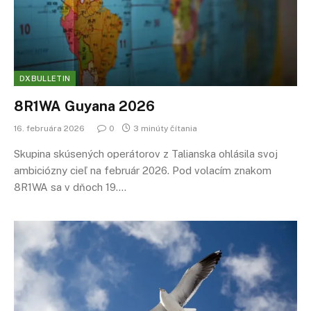
DXBULLETIN
8R1WA Guyana 2026
16. februára 2026
0
3 minúty čítania
Skupina skúsených operátorov z Talianska ohlásila svoj
ambiciózny cieľ na február 2026. Pod volacím znakom
8R1WA sa v dňoch 19.…