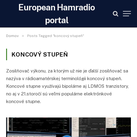
European Hamradio
portal
»
Domov
Posts Tagged "koncový stupeň"
KONCOVÝ STUPEŇ
Zosilňovač výkonu, za ktorým už nie je ďalší zosilňovač sa
nazýva v rádioamatérskej terminológii koncový stupeň.
Koncové stupne využívajú bipolárne aj LDMOS tranzistory,
no aj v 21.storočí sú veľmi populárne elektrónkové
koncové stupne.