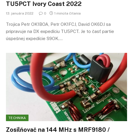
TU5PCT Ivory Coast 2022
13. januára 2022
0
1 minúta čítania
Trojica Petr OK1BOA, Petr OK1FCJ, David OK6DJ sa
pripravuje na DX expedíciu TU5PCT. Je to časť partie
úspešnej expedície S9OK.…
TECHNIKA
Zosilňovač na 144 MHz s MRF9180 /