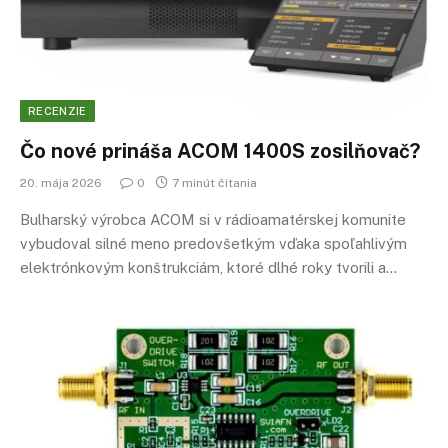
RECENZIE
Čo nové prináša ACOM 1400S zosilňovač?
20. mája 2026
0
7 minút čítania
Bulharský výrobca ACOM si v rádioamatérskej komunite
vybudoval silné meno predovšetkým vďaka spoľahlivým
elektrónkovým konštrukciám, ktoré dlhé roky tvorili a…