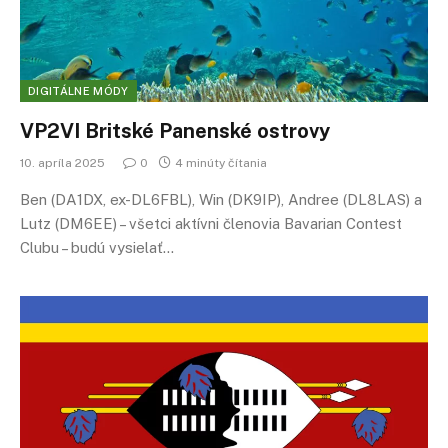
DIGITÁLNE MÓDY
VP2VI Britské Panenské ostrovy
10. apríla 2025
0
4 minúty čítania
Ben (DA1DX, ex-DL6FBL), Win (DK9IP), Andree (DL8LAS) a
Lutz (DM6EE) – všetci aktívni členovia Bavarian Contest
Clubu – budú vysielať…