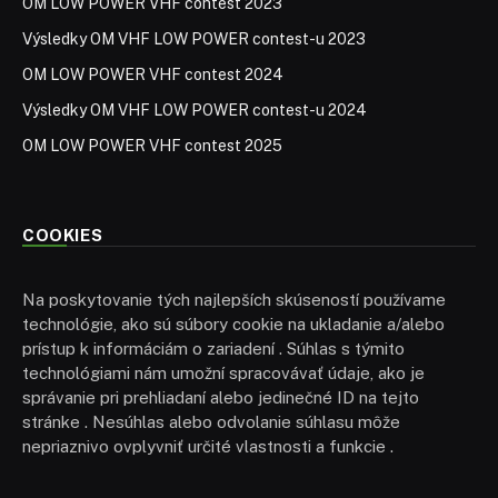
OM LOW POWER VHF contest 2023
Výsledky OM VHF LOW POWER contest-u 2023
OM LOW POWER VHF contest 2024
Výsledky OM VHF LOW POWER contest-u 2024
OM LOW POWER VHF contest 2025
COOKIES
Na poskytovanie tých najlepších skúseností používame
technológie, ako sú súbory cookie na ukladanie a/alebo
prístup k informáciám o zariadení . Súhlas s týmito
technológiami nám umožní spracovávať údaje, ako je
správanie pri prehliadaní alebo jedinečné ID na tejto
stránke . Nesúhlas alebo odvolanie súhlasu môže
nepriaznivo ovplyvniť určité vlastnosti a funkcie .