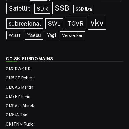
SSB
Satellit
SDR
SSB liga
vkv
TCVR
subregional
SWL
Yaesu
WSJT
Yagi
Verstärker
CQ.SK-SUBDOMAINS
OM3KWZ RK
OM5GT Robert
OM6AS Martin
OM7PY Ervín
OM9AUI Marek
OM5JA-Ton
OK1TNM Rudo