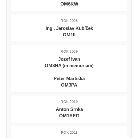
OM6KW
ROK 2008
Ing . Jaroslav Kubíček
OM1II
ROK 2009
Jozef Ivan
OM3NA (in memoriam)
Peter Martiška
OM3PA
ROK 2010
Anton Srnka
OM1AEG
ROK 2011