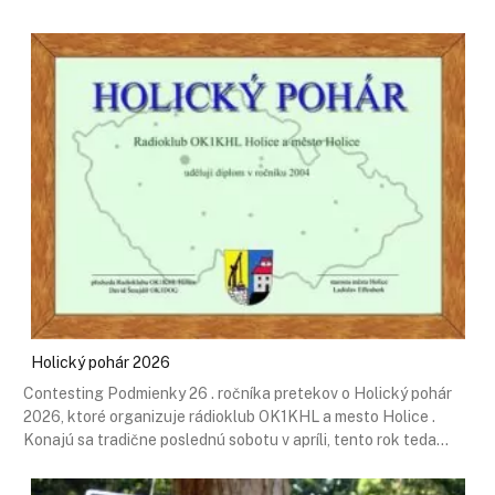
Holický pohár 2026
Contesting Podmienky 26 . ročníka pretekov o Holický pohár
2026, ktoré organizuje rádioklub OK1KHL a mesto Holice .
Konajú sa tradične poslednú sobotu v apríli, tento rok teda…