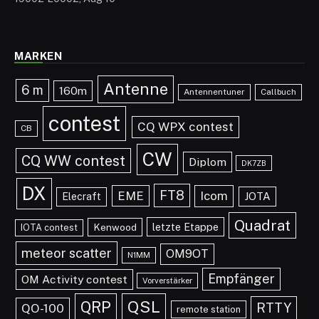
MARKEN
Antenne
6 m
160m
Antennentuner
Callbuch
contest
CQ WPX contest
CB
CW
CQ WW contest
Diplom
DK7ZB
DX
FT8
EME
Icom
JOTA
Elecraft
Quadrat
letzte Etappe
Kenwood
IOTA contest
meteor scatter
OM9OT
N1MM
Empfänger
OM Activity contest
Vorverstärker
QRP
QSL
RTTY
QO-100
remote station