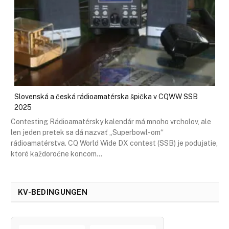
Slovenská a česká rádioamatérska špička v CQWW SSB
2025
Contesting Rádioamatérsky kalendár má mnoho vrcholov, ale
len jeden pretek sa dá nazvať „Superbowl-om“
rádioamatérstva. CQ World Wide DX contest (SSB) je podujatie,
ktoré každoročne koncom…
KV-BEDINGUNGEN