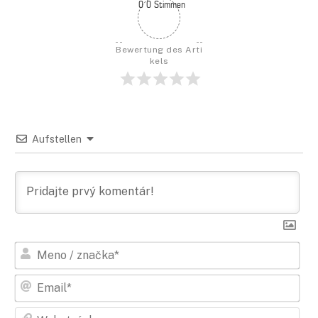
0 0 Stimmen
Bewertung des Arti
kels
Aufstellen
Men
/
zna
E-
Mail
Web