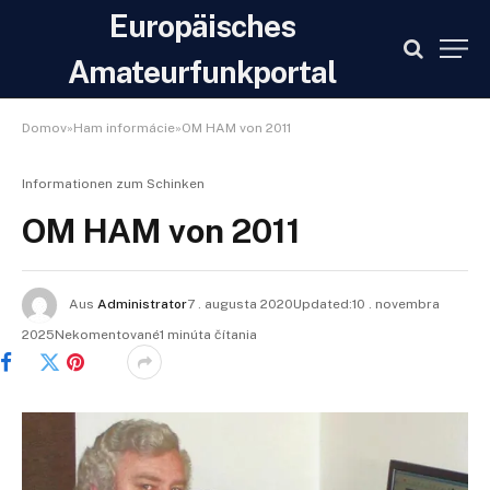
Europäisches
Amateurfunkportal
Domov»Ham informácie»OM HAM von 2011
Informationen zum Schinken
OM HAM von 2011
Aus
Administrator
7 . augusta 2020Updated:10 . novembra
2025Nekomentované1 minúta čítania
Facebook
Twitter
Pinterest