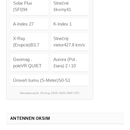
Solar Flux
Slnečné
(SFI)94
škvrny41
A-Index 27
K-Index 1
X-Ray
Slnečný
(Erupcie)B3.7
vietor427.8 km/s
Geomag .
Aurora (Pol .
poleVR QUIET
žiara) 2 / 10
Úroveň šumu (S-Meter)S0-S1
Aktualizované: 09 Aug 2026 2000 GMT UTC
ANTENNEN OK5IM