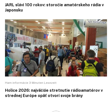
JARL slávi 100 rokov: storočie amatérskeho rádia v
Japonsku
Ham informácie 3 Minuten Lesezeit
Holice 2026: najväčšie stretnutie rádioamatérov v
strednej Európe opäť otvorí svoje brány