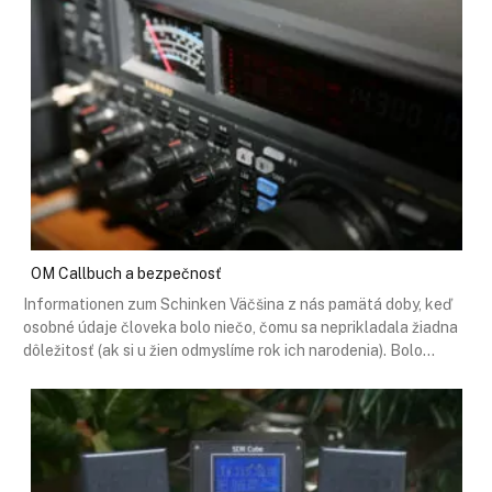
OM Callbuch a bezpečnosť
Informationen zum Schinken Väčšina z nás pamätá doby, keď
osobné údaje človeka bolo niečo, čomu sa neprikladala žiadna
dôležitosť (ak si u žien odmyslíme rok ich narodenia). Bolo…