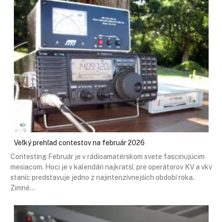
Veľký prehľad contestov na február 2026
Contesting Február je v rádioamatérskom svete fascinujúcim
mesiacom. Hoci je v kalendári najkratší, pre operátorov KV a vkv
staníc predstavuje jedno z najintenzívnejších období roka.
Zimné…