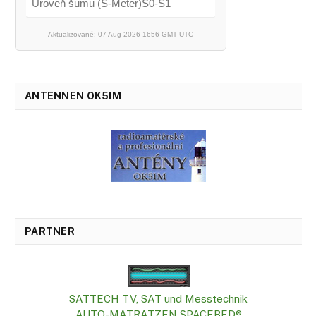
Úroveň šumu (S-Meter)S0-S1
Aktualizované: 07 Aug 2026 1656 GMT UTC
ANTENNEN OK5IM
PARTNER
SATTECH TV, SAT und Messtechnik
AUTO-MATRATZEN SPACEBED®