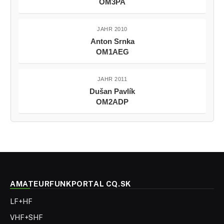
OM3PA
JAHR 2010
Anton Srnka
OM1AEG
JAHR 2011
Dušan Pavlík
OM2ADP
AMATEURFUNKPORTAL CQ.SK
LF+HF
VHF+SHF