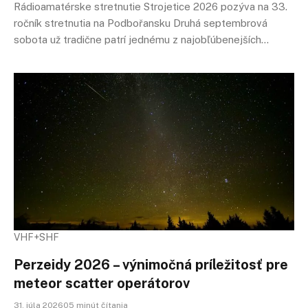
Rádioamatérske stretnutie Strojetice 2026 pozýva na 33.
ročník stretnutia na Podbořansku Druhá septembrová
sobota už tradične patrí jednému z najobľúbenejších…
VHF+SHF
Perzeidy 2026 – výnimočná príležitosť pre
meteor scatter operátorov
31. júla 202605 minút čítania