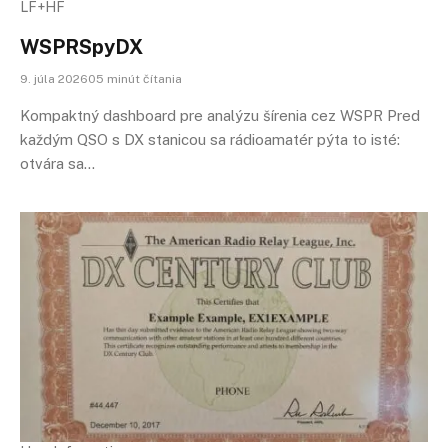
LF+HF
WSPRSpyDX
9. júla 202605 minút čítania
Kompaktný dashboard pre analýzu šírenia cez WSPR Pred
každým QSO s DX stanicou sa rádioamatér pýta to isté:
otvára sa…