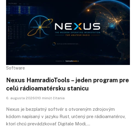
Software
Nexus HamradioTools – jeden program pre
celú rádioamatérsku stanicu
6. augusta 2026010 minút čítania
Nexus je bezplatný softvér s otvoreným zdrojovým
kódom napísaný v jazyku Rust, určený pre rádioamatérov,
ktorí chcú prevádzkovať Digitale Modi,…