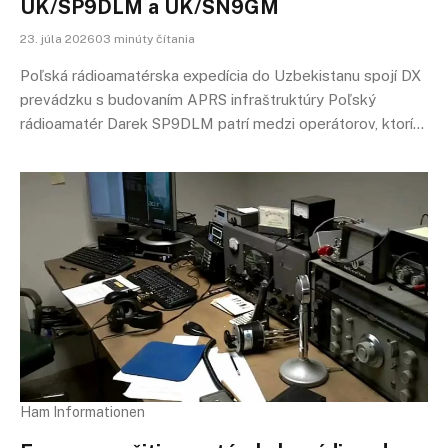
UK/SP9DLM a UK/SN9GM
23. júla 202603 minúty čítania
Poľská rádioamatérska expedícia do Uzbekistanu spojí DX
prevádzku s budovaním APRS infraštruktúry Poľský
rádioamatér Darek SP9DLM patrí medzi operátorov, ktorí…
Ham Informationen