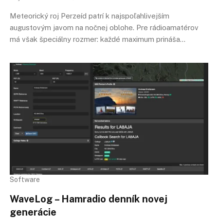
Meteorický roj Perzeíd patrí k najspoľahlivejším
augustovým javom na nočnej oblohe. Pre rádioamatérov
má však špeciálny rozmer: každé maximum prináša…
Software
WaveLog – Hamradio denník novej
generácie