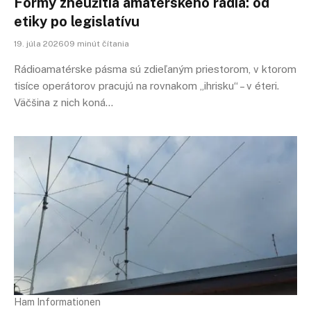
Formy zneužitia amatérskeho rádia: od
etiky po legislatívu
19. júla 202609 minút čítania
Rádioamatérske pásma sú zdieľaným priestorom, v ktorom
tisíce operátorov pracujú na rovnakom „ihrisku“ – v éteri.
Väčšina z nich koná…
Ham Informationen