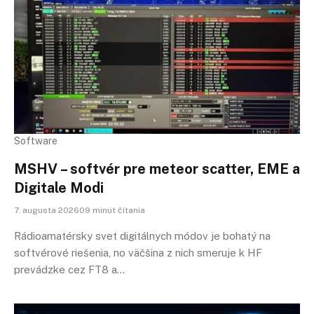
Software
MSHV – softvér pre meteor scatter, EME a
Digitale Modi
7. augusta 202609 minút čítania
Rádioamatérsky svet digitálnych módov je bohatý na
softvérové riešenia, no väčšina z nich smeruje k HF
prevádzke cez FT8 a…