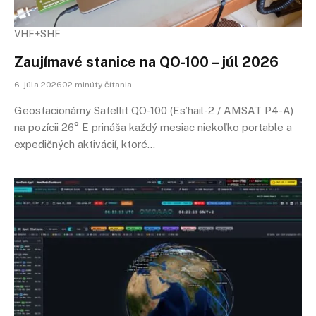
VHF+SHF
Zaujímavé stanice na QO-100 – júl 2026
6. júla 202602 minúty čítania
Geostacionárny Satellit QO-100 (Es’hail-2 / AMSAT P4-A)
na pozícii 26° E prináša každý mesiac niekoľko portable a
expedičných aktivácií, ktoré…