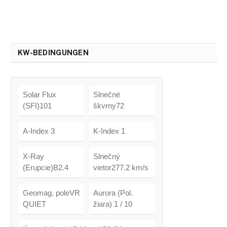
KW-BEDINGUNGEN
Solar Flux
Slnečné
(SFI)101
škvrny72
A-Index 3
K-Index 1
X-Ray
Slnečný
(Erupcie)B2.4
vietor277.2 km/s
Geomag. poleVR
Aurora (Pol.
QUIET
žiara) 1 / 10