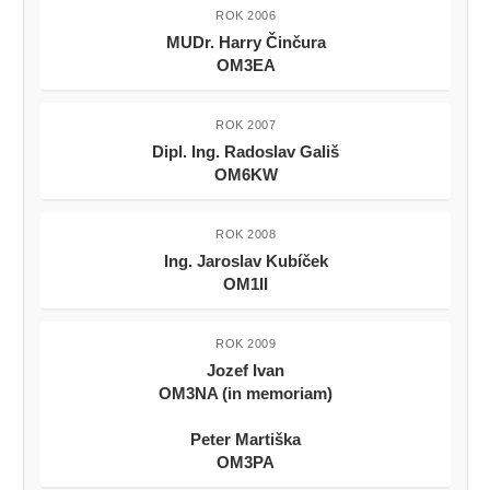
ROK 2006
MUDr. Harry Činčura
OM3EA
ROK 2007
Dipl. Ing. Radoslav Gališ
OM6KW
ROK 2008
Ing. Jaroslav Kubíček
OM1II
ROK 2009
Jozef Ivan
OM3NA (in memoriam)
Peter Martiška
OM3PA