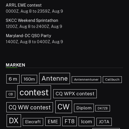
ARRL EME contest
0000Z, Aug 8 to 2359Z, Aug 9
SKCC Weekend Sprintathon
1200Z, Aug 8 to 2400Z, Aug 9
Maryland-DC QSO Party
1400Z, Aug 8 to 0400Z, Aug 9
MARKEN
Antenne
6 m
160m
Antennentuner
Callbuch
contest
CQ WPX contest
CB
CW
CQ WW contest
Diplom
DK7ZB
DX
FT8
EME
Icom
JOTA
Elecraft