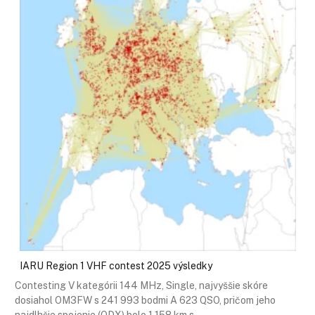
IARU Region 1 VHF contest 2025 výsledky
Contesting V kategórii 144 MHz, Single, najvyššie skóre
dosiahol OM3FW s 241 993 bodmi A 623 QSO, pričom jeho
najdlhšie spojenie (ODX) bolo 1 158 km s…