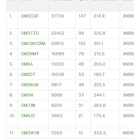
1.
OM3CQF
31730
147
214.9
JN88RT
2.
OM3TZO
22452
99
225,8
JN88UU
3.
OM/OK1CRM
20815
103
201.1
JN99EH
4.
OM3RMY
16889
78
215,5
JN88RS
5.
OM0A
13033
49
265,0
KN09AD
6.
OM2DT
10638
53
199,7
JN88QS
7.
OM3KUN
9817
48
203,5
JN99KL
8.
OM1HI
9068
37
244.1
JN88ME
9.
OM7JM
8209
31
263,8
JN98SL
10.
OM6JO
3663
21
173,4
JN99LA
11.
OM3WYB
3365
10
335,5
KN09RK