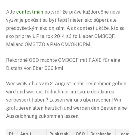
Alle
contestman
potvrdí, že práve každoročne nová
výzva je pokúsiť sa byť lepší nielen ako súperi, ale
predovšetkým ako on sám. A až contest ukáže, kto sa
ako pripravil. Pre rok 2014 sú to Lieber OM3CQF,
Mailand OM3TZO a Paľo OM/OK1CRM.
Rekordné QSO machte OM3CQF mit I1AXE für eine
Distanz von über 900 km!
Wer weiß, ob es am 2. August mehr Teilnehmer geben
wird und was die Teilnehmer im Laufe des Jahres
verbessert haben? Lassen wir uns überraschen! Wir
gratulieren allen herzlich und werden den Besten eine
Auszeichnung zukommen lassen.
Pl.
Anruf
Punktzahl
QSO
Durchschn.
Locator