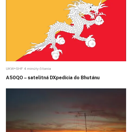
UKW+SHF 4 minúty čítania
A50QO – satelitná DXpedícia do Bhutánu