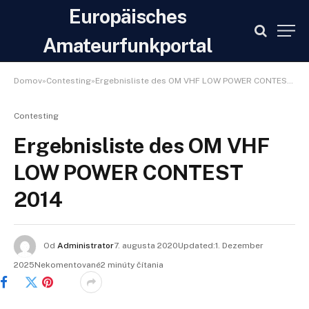
Europäisches
Amateurfunkportal
Domov»Contesting»Ergebnisliste des OM VHF LOW POWER CONTEST 2014
Contesting
Ergebnisliste des OM VHF
LOW POWER CONTEST
2014
Od
Administrator
7. augusta 2020Updated:
1. Dezember
2025
Nekomentované2 minúty čítania
Facebook
Twitter
Pinterest