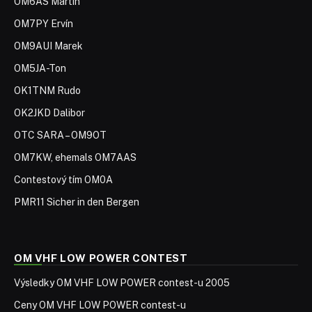
OM6AS Martin
OM7PY Ervín
OM9AUI Marek
OM5JA-Ton
OK1TNM Rudo
OK2JKD Dalibor
OTC SARA – OM9OT
OM7KW, ehemals OM7AAS
Contestový tím OM0A
PMR11 Sicher in den Bergen
OM VHF LOW POWER CONTEST
Výsledky OM VHF LOW POWER contest-u 2005
Ceny OM VHF LOW POWER contest-u