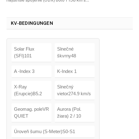
KV-BEDINGUNGEN
Solar Flux
Slnečné
(SFI)101
škvrny48
A -Index 3
K-Index 1
X-Ray
Slnečný
(Erupcie)B5.2
vietor274.9 km/s
Geomag. poleVR
Aurora (Pol.
QUIET
žiara) 2 / 10
Úroveň šumu (S-Meter)S0-S1