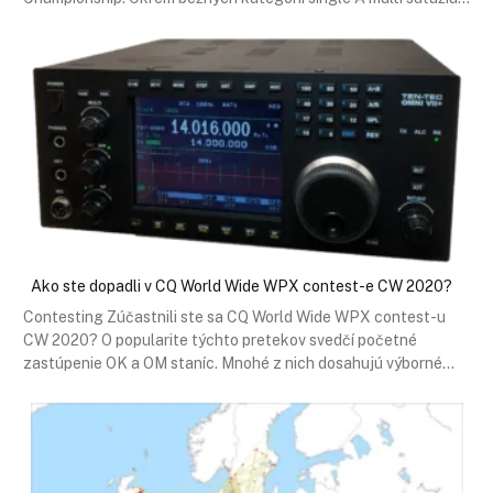
Ako ste dopadli v CQ World Wide WPX contest-e CW 2020?
Contesting Zúčastnili ste sa CQ World Wide WPX contest-u
CW 2020? O popularite týchto pretekov svedčí početné
zastúpenie OK a OM staníc. Mnohé z nich dosahujú výborné…