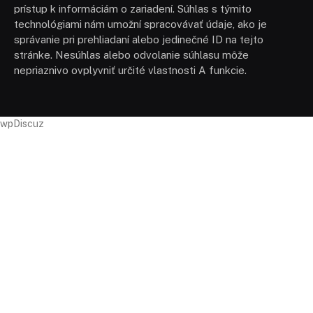
prístup k informáciám o zariadení. Súhlas s týmito
technológiami nám umožní spracovávať údaje, ako je
správanie pri prehliadaní alebo jedinečné ID na tejto
stránke. Nesúhlas alebo odvolanie súhlasu môže
nepriaznivo ovplyvniť určité vlastnosti A funkcie.
wpDiscuz