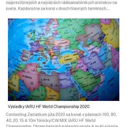
najprestížnejších a najväčších rádioamatérskych pretekov na
svete. Každoročne sa koná v dvoch hlavných termínoch…
Výsledky IARU HF World Championship 2020
Contesting Začiatkom júla 2020 sa konal v pásmach 160, 80,
40, 20, 15 A 10m fónicky/CW/MIX IARU HF World
Championship. Okrem bežných kategórií single A multi súťažia…