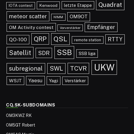
Quadrat
letzte Etappe
Kenwood
IOTA contest
meteor scatter
OM9OT
N1MM
Empfänger
OM Activity contest
Vorverstärker
QRP
QSL
RTTY
QO-100
remote station
SSB
Satellit
SDR
SSB liga
UKW
TCVR
subregional
SWL
Yaesu
WSJT
Yagi
Verstärker
CQ.SK-SUBDOMAINS
OM3KWZ RK
OM5GT Robert