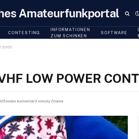
hes Amateurfunkportal
INFORMATIONEN
CONTESTING
SOFTWARE
ZUM SCHINKEN
T 2005
M VHF LOW POWER CON
025
Jeden komentár3 minúty čítania