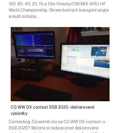
160, 80, 40, 20, 15 a 10m fónicky/CW/MIX IARU HF
World Championship. Okrem bežných kategórií single
a multi súťažia…
CQ WW DX contest SSB 2020 - deklarované
výsledky
Contesting Zúčastnili ste sa CQ WW DX contest-u
SSB 2020? Môžete si teda pozrieť deklarované