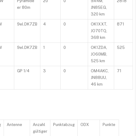
0W
Pyramide
20
0
9A4M,
2818
er 80m
JN85EG,
320 km
W
9el.DK7ZB
4
0
OK1XXT,
871
JO70TQ,
368 km
W
9el.DK7ZB
1
0
OK1ZDA,
525
JO60MB,
525 km
GP 1/4
3
0
OM4AKC,
71
JN88UU,
46 km
g
Antenne
Anzahl
Punktabzug
ODX
Punkte
gültiger