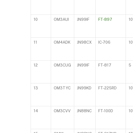
10
OM3AUI
JN99IF
FT-897
1
11
OM4ADK
JN98CX
IC-706
1
12
OM3CUG
JN99IF
FT-817
5
13
OM3TYC
JN99KD
FT-225RD
1
14
OM3CVV
JN88NC
FT-100D
1