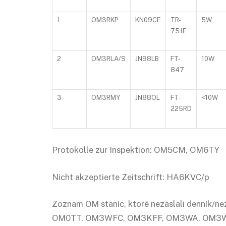
1
OM3RKP
KN09CE
TR-
5W
751E
2
OM3RLA/S
JN98LB
FT-
10W
847
3
OM3RMY
JN88OL
FT-
<10W
225RD
Protokolle zur Inspektion: OM5CM, OM6TY
Nicht akzeptierte Zeitschrift: HA6KVC/p
Zoznam OM staníc, ktoré nezaslali denník/n
OM0TT, OM3WFC, OM3KFF, OM3WA, OM3