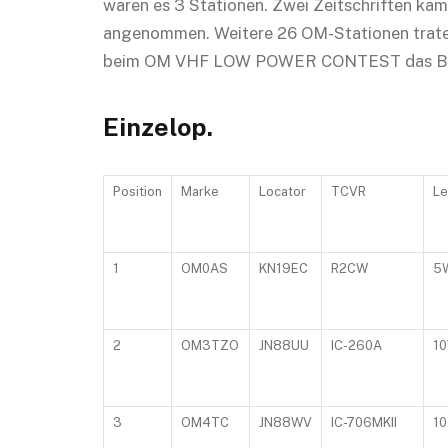
waren es 3 Stationen. Zwei Zeitschriften kam
angenommen. Weitere 26 OM-Stationen traten
beim OM VHF LOW POWER CONTEST das Band
Einzelop.
Position
Marke
Locator
TCVR
Le
1
OM0AS
KN19EC
R2CW
5
2
OM3TZO
JN88UU
IC-260A
1
3
OM4TC
JN88WV
IC-706MKII
10