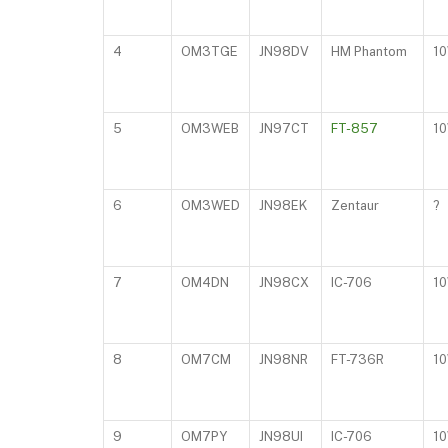
4
OM3TGE
JN98DV
HM Phantom
1
5
OM3WEB
JN97CT
FT-857
1
6
OM3WED
JN98EK
Zentaur
?
7
OM4DN
JN98CX
IC-706
1
8
OM7CM
JN98NR
FT-736R
1
9
OM7PY
JN98UI
IC-706
1