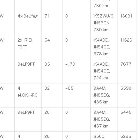
730 km
0W
4x 3el.Yagi
71
0
IK5ZWU/6,
13031
JN63GN,
739 km
0W
2x 17 El.
54
0
IK4ADE,
11326
F9FT
JN54OE,
673 km
9el.F9FT
35
– 179
IK4ADE,
7677
JN54OE,
724 km
0W
4
32
– 85
9A4M,
5590
el.OK1KRC
JN85EG,
435 km
0W
9el.F9FT
26
0
9A4M,
5445
JN85EG,
437 km
0W
4
26
0
S50C,
5295