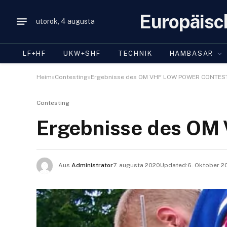
Europäisc
utorok, 4 augusta
LF+HF
UKW+SHF
TECHNIK
HAMBASAR
Heim»Contesting»Ergebnisse des OM VHF LOW POWER CONTES
Contesting
Ergebnisse des O
Aus
Administrator
7. augusta 2020Updated:
6. Oktober 2