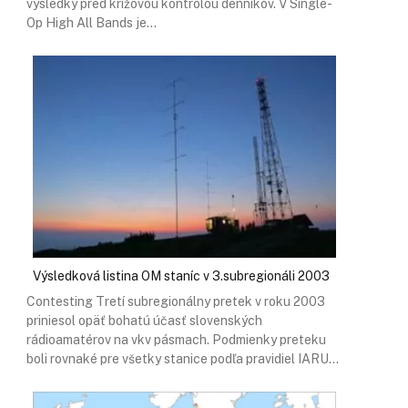
výsledky pred krížovou kontrolou denníkov. V Single-
Op High All Bands je…
Výsledková listina OM staníc v 3.subregionáli 2003
Contesting Tretí subregionálny pretek v roku 2003
priniesol opäť bohatú účasť slovenských
rádioamatérov na vkv pásmach. Podmienky preteku
boli rovnaké pre všetky stanice podľa pravidiel IARU…