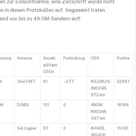
en zur Einsichtnahme, eine Zeitschrift wurde nicht
 in diesen Protokollen auf. Insgesamt traten
 von bis zu 49 OM-Sendern auf!
istung
Antenne
Anzahl
Punktabzug
ODX
Punkte
gültiger
QSOs
W
16el.F9FT
61
– 277
IK5ZWU/6,
22897
JN63GN,
972 km
0W
DJ9BV
101
0
4N5M,
18184
KN03AR,
597 km
5el.logper.
97
0
IK4ADE,
15190
JN54OE,