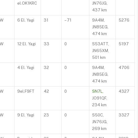
el.OK1KRC
JN76JG,
437 km
0W
6 El. Yagi
31
– 71
9A4M,
5276
JN85EG,
474 km
0W
12 El. Yagi
33
0
S53ATT,
5197
JN65XM,
501 km
4 El. Yagi
32
0
9A4M,
4706
JN85EG,
474 km
0W
9el.F9FT
42
0
SN7L
,
4327
JO91QF,
234 km
0W
9 El. Yagi
23
0
S50C,
3327
JN76JG,
269 km