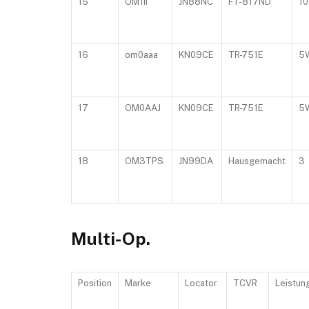
15
OM1II
JN88NC
FT-817ND
1
16
om0aaa
KN09CE
TR-751E
5
17
OM0AAJ
KN09CE
TR-751E
5
18
OM3TPS
JN99DA
Hausgemacht
3
Multi-Op.
Position
Marke
Locator
TCVR
Leistun