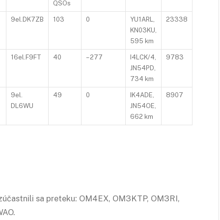
QSOs
9el.DK7ZB
103
0
YU1ARL,
23338
KN03KU,
595 km
16el.F9FT
40
– 277
I4LCK/4,
9783
JN54PD,
734 km
9el.
49
0
IK4ADE,
8907
DL6WU
JN54OE,
662 km
ezúčastnili sa preteku: OM4EX, OM3KTP, OM3RI,
WAO.