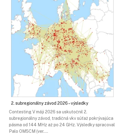
2. subregionálny závod 2026 – výsledky
Contesting V máji 2026 sa uskutočnil 2.
subregionálny závod, tradičná vkv súťaž pokrývajúca
pásma od 144 MHz až po 24 GHz. Výsledky spracoval
Palo OM5CM (ver.…