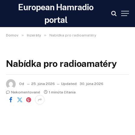
European Hamradio
portal
»
»
Domov
Inzeráty
Nabídka pro radioamatéry
Nabídka pro radioamatéry
Od
25. júna 2026
Updated:
30. júna 2026
Nekomentované
1 minúta čítania