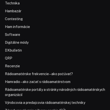
Technika
Hambazár
Contesting
Ham informácie
Software
Digitálne módy
DXbulletin
QRP
Recenzie
Rádioamatérske frekvencie – ako počúvať?
Hamradio – ako začať s rádioamatérstvom
Rádioamatérske portály a stránky národných rádioamatérskych
organizácií
Výrobcovia a predajcovia rádioamatérskej techniky