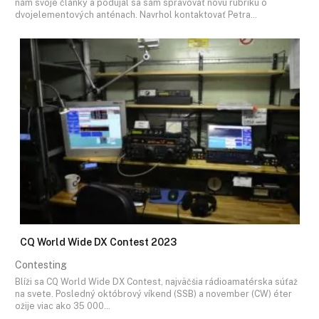
nám svoje články a podujal sa sám spravovať novú rubriku o
dvojelementových anténach. Navrhol kontaktovať Petra…
CQ World Wide DX Contest 2023
Contesting
Blíži sa CQ World Wide DX Contest, najväčšia rádioamatérska súťaž
na svete. Posledný októbrový víkend (SSB) a november (CW) éter
ožije viac ako 35 000…