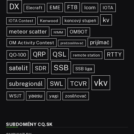
DX
FT8
EME
Icom
IOTA
Elecraft
kv
koncový stupeň
Kenwood
IOTA Contest
meteor scatter
OM9OT
N1MM
prijímač
OM Activity Contest
predzosilňovač
QRP
QSL
RTTY
QO-100
remote station
SSB
satelit
SDR
SSB liga
vkv
TCVR
subregionál
SWL
yaesu
WSJT
yagi
zosilňovač
SUBDOMÉNY CQ.SK