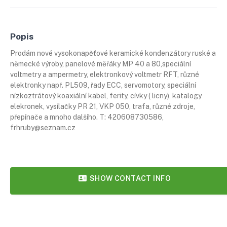
Popis
Prodám nové vysokonapěťové keramické kondenzátory ruské a
německé výroby, panelové měřáky MP 40 a 80,speciální
voltmetry a ampermetry, elektronkový voltmetr RFT, různé
elektronky např. PL509, řady ECC, servomotory, speciální
nízkoztrátový koaxiální kabel, ferity, cívky ( licny), katalogy
elekronek, vysílačky PR 21, VKP 050, trafa, různé zdroje,
přepínače a mnoho dalšího. T: 420608730586,
frhruby@seznam.cz
SHOW CONTACT INFO