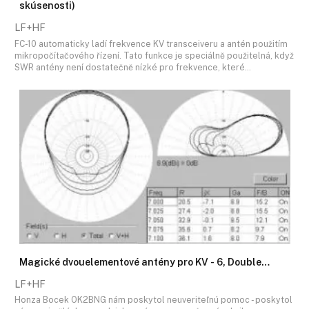
skúsenosti)
LF+HF
FC-10 automaticky ladí frekvence KV transceiveru a antén použitím
mikropočítačového řízení. Tato funkce je speciálně použitelná, když
SWR antény není dostatečně nízké pro frekvence, které…
Magické dvouelementové antény pro KV - 6, Double…
LF+HF
Honza Bocek OK2BNG nám poskytol neuveriteľnú pomoc - poskytol