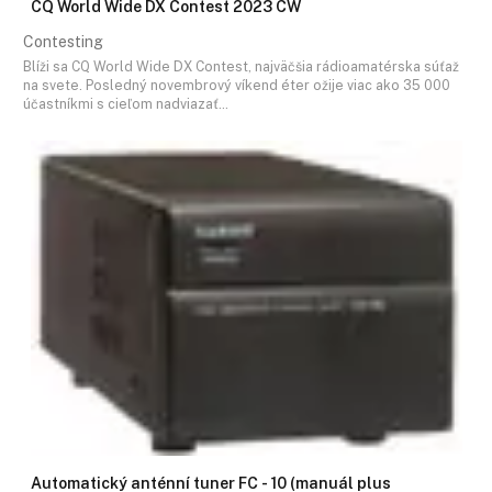
CQ World Wide DX Contest 2023 CW
Contesting
Blíži sa CQ World Wide DX Contest, najväčšia rádioamatérska súťaž
na svete. Posledný novembrový víkend éter ožije viac ako 35 000
účastníkmi s cieľom nadviazať…
Automatický anténní tuner FC - 10 (manuál plus