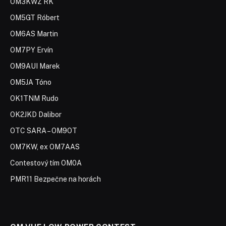
OM3KWZ RK
OM5GT Róbert
OM6AS Martin
OM7PY Ervín
OM9AUI Marek
OM5JA Tóno
OK1TNM Rudo
OK2JKD Dalibor
OTC SARA – OM9OT
OM7KW, ex OM7AAS
Contestový tím OM0A
PMR11 Bezpečne na horách