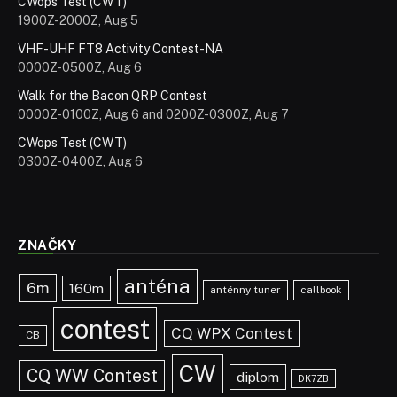
CWops Test (CWT)
1900Z-2000Z, Aug 5
VHF-UHF FT8 Activity Contest-NA
0000Z-0500Z, Aug 6
Walk for the Bacon QRP Contest
0000Z-0100Z, Aug 6 and 0200Z-0300Z, Aug 7
CWops Test (CWT)
0300Z-0400Z, Aug 6
ZNAČKY
anténa
6m
160m
anténny tuner
callbook
contest
CQ WPX Contest
CB
CW
CQ WW Contest
diplom
DK7ZB