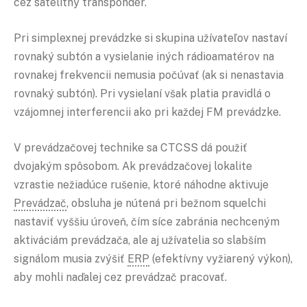
cez satelitný transpondér.
Pri simplexnej prevádzke si skupina užívateľov nastaví
rovnaký subtón a vysielanie iných rádioamatérov na
rovnakej frekvencii nemusia počúvať (ak si nenastavia
rovnaký subtón). Pri vysielaní však platia pravidlá o
vzájomnej interferencii ako pri každej FM prevádzke.
V prevádzačovej technike sa CTCSS dá použiť
dvojakým spôsobom. Ak prevádzačovej lokalite
vzrastie nežiadúce rušenie, ktoré náhodne aktivuje
Prevádzač
, obsluha je nútená pri bežnom squelchi
nastaviť vyššiu úroveň, čím síce zabránia nechceným
aktiváciám prevádzača, ale aj užívatelia so slabším
signálom musia zvýšiť
ERP
(efektívny vyžiarený výkon),
aby mohli naďalej cez prevádzač pracovať.