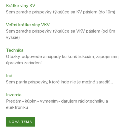
Krátke vlny KV
Sem zaraďte príspevky týkajúce sa KV pásiem (do 10m)
Veľmi krátke vlny VKV
Sem zaraďte príspevky týkajúce sa VKV pásiem (od 6m
vyššie)
Technika
Otázky, odpovede a nápady ku konštrukciám, zapojeniam,
úpravám zariadení
Iné
Sem patria príspevky, ktoré inde nie je možné zaradiť…
Inzercia
Predám – kúpim – vymením – darujem rádiotechniku a
elektroniku
NOVÁ TÉMA