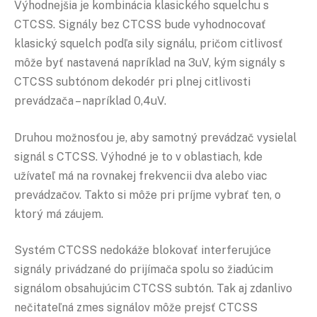
Výhodnejšia je kombinácia klasického squelchu s
CTCSS. Signály bez CTCSS bude vyhodnocovať
klasický squelch podľa sily signálu, pričom citlivosť
môže byť nastavená napríklad na 3uV, kým signály s
CTCSS subtónom dekodér pri plnej citlivosti
prevádzača – napríklad 0,4uV.
Druhou možnosťou je, aby samotný prevádzač vysielal
signál s CTCSS. Výhodné je to v oblastiach, kde
užívateľ má na rovnakej frekvencii dva alebo viac
prevádzačov. Takto si môže pri príjme vybrať ten, o
ktorý má záujem.
Systém CTCSS nedokáže blokovať interferujúce
signály privádzané do prijímača spolu so žiadúcim
signálom obsahujúcim CTCSS subtón. Tak aj zdanlivo
nečitateľná zmes signálov môže prejsť CTCSS