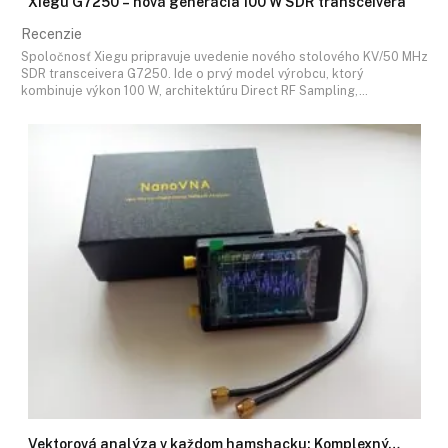
Xiegu G7250 – nová generácia 100 W SDR transceivera
Recenzie
Spoločnosť Xiegu pripravuje uvedenie nového stolového KV/50 MHz
SDR transceivera G7250. Ide o prvý model výrobcu, ktorý
kombinuje výkon 100 W, architektúru Direct RF Sampling,…
Vektorová analýza v každom hamshacku: Komplexný…