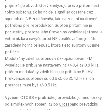
prijímači je obvod, ktorý analyzuje práve prítomnosť
tohto subtónu, ak ho nájde, signál sa dostane cez
squelch do
NF
zosilňovača, kde sa zosilní na úroveň
potrebnú pre reproduktor. Subtón pritom nie je
počuteľný, pretože jeho úroveň na vysielacej strane je
veľmi nízka a navyše pred NF zosilňovačom je ešte
zaradená horná priepusť, ktorá tieto subtóny účinne
potláča.
Modulačný zdvih subtónov v úzkopásmovom
FM
vysielači je približne nastavený na +/-0,4 až 0,8 kHz,
pričom modulačný zdvih hlasu je približne 5 kHz.
Frekvencie subtónov sú od 67,0 do 254,1 Hz a ich
presnosť musí byť +/-0,5 Hz.
Význam CTCSS v praktickej prevádzke je mnohoraký –
od simplexných spojení až po
Crossband
prevádzku