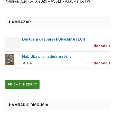
Namibia: Aug 15-16, 2026 -- V55LH -- QSL via: LoTW
HAMBAZÁR
Darujem časopisy FUNKAMATEUR
dohodou
Nabídka pro radioamatéry
CR
dohodou
PRIDAŤ INZERÁT
HAMRADIO DISKUSIA