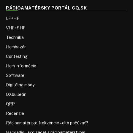
RÁDIOAMATÉRSKY PORTÁL CQ.SK
LF+HF
VHF+SHF
Technika
Hambazár
Contesting
Ham informácie
Software
Digitálne módy
DXbulletin
QRP
Recenzie
Rádioamatérske frekvencie – ako počúvať?
Hamradio – ako začať s rádioamatérstvom