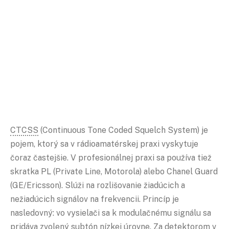
CTCSS
(Continuous Tone Coded Squelch System) je
pojem, ktorý sa v rádioamatérskej praxi vyskytuje
čoraz častejšie. V profesionálnej praxi sa používa tiež
skratka PL (Private Line, Motorola) alebo Chanel Guard
(GE/Ericsson). Slúži na rozlišovanie žiadúcich a
nežiadúcich signálov na frekvencii. Princíp je
nasledovný: vo vysielači sa k modulačnému signálu sa
pridáva zvolený subtón nízkej úrovne. Za detektorom v