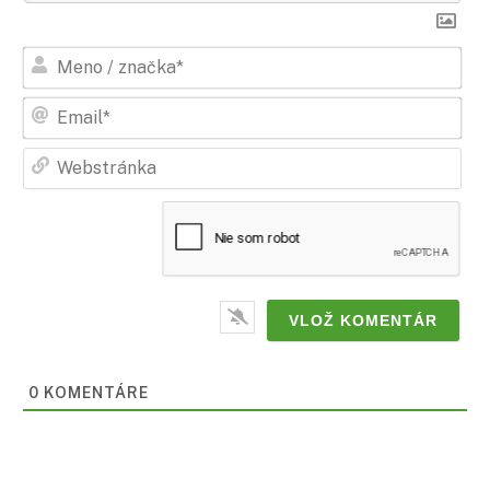
Men
/
zna
Ema
Web
0
KOMENTÁRE