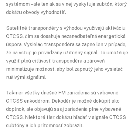
systémom – ale len ak sa v nej vyskytuje subtón, ktorý
dokážu obvody vyhodnotiť.
Satelitné transpondéry s výhodou využívajú aktiváciu
CTCSS, čím sa dosahuje nezanedbateľná energetická
úspora. Vysielač transpondéra sa zapne len v prípade,
že na vstup je privádzaný užitočný signál. To umožňuje
využiť plnú citlivosť transpondéra a zároveň
minimalizuje možnosť, aby bol zapnutý jeho vysielač
rušivými signálmi.
Takmer všetky dnešné FM zariadenia sú vybavené
CTCSS enkodérom. Dekodér je možné dokúpiť ako
doplnok, ale objavujú sa aj zariadenia plne vybavené
CTCSS. Niektoré tiež dokážu hľadať v signále CTCSS
subtóny a ich prítomnosť zobraziť.