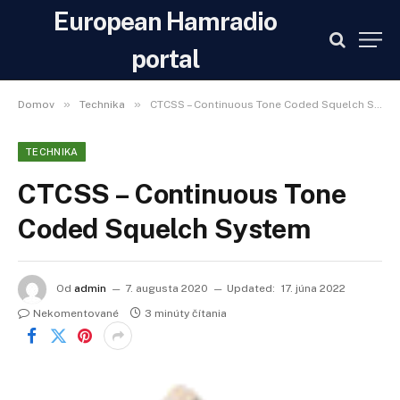
European Hamradio
portal
»
»
Domov
Technika
CTCSS – Continuous Tone Coded Squelch System
TECHNIKA
CTCSS – Continuous Tone
Coded Squelch System
Od
admin
7. augusta 2020
Updated:
17. júna 2022
Nekomentované
3 minúty čítania