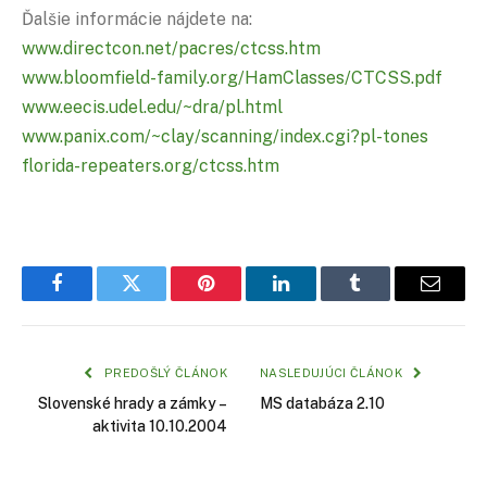
Ďalšie informácie nájdete na:
www.directcon.net/pacres/ctcss.htm
www.bloomfield-family.org/HamClasses/CTCSS.pdf
www.eecis.udel.edu/~dra/pl.html
www.panix.com/~clay/scanning/index.cgi?pl-tones
florida-repeaters.org/ctcss.htm
Facebook
Twitter
Pinterest
LinkedIn
Tumblr
Email
PREDOŠLÝ ČLÁNOK
NASLEDUJÚCI ČLÁNOK
Slovenské hrady a zámky –
MS databáza 2.10
aktivita 10.10.2004