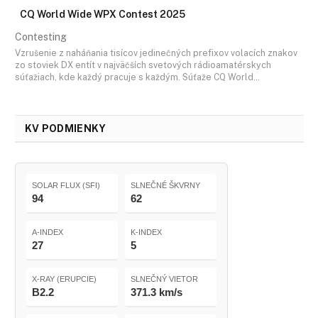
CQ World Wide WPX Contest 2025
Contesting
Vzrušenie z naháňania tisícov jedinečných prefixov volacích znakov
zo stoviek DX entít v najväčších svetových rádioamatérskych
súťažiach, kde každý pracuje s každým. Súťaže CQ World…
KV PODMIENKY
SOLAR FLUX (SFI)
SLNEČNÉ ŠKVRNY
94
62
A-INDEX
K-INDEX
27
5
X-RAY (ERUPCIE)
SLNEČNÝ VIETOR
B2.2
371.3 km/s