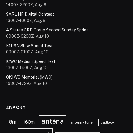
1400Z-2200Z, Aug 8
SARL HF Digital Contest
1300Z-1600Z, Aug 9
4 States QRP Group Second Sunday Sprint
0000Z-0200Z, Aug 10
K1USN Slow Speed Test
0000Z-0100Z, Aug 10
ICWC Medium Speed Test
1300Z-1400Z, Aug 10
OK1WC Memorial (MWC)
1630Z-1729Z, Aug 10
ZNAČKY
anténa
6m
160m
anténny tuner
callbook