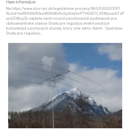
Ham informácie
Na https://www.slov-lex.sk/legislativne-procesy/SK/LP/2022/310?
fbclid=IwAR1HHUfOkxWDRd8nYvcbjv5eDnrPTH0OE7L31HKpverbTzP
uszIZi9bzjZk nájdete návrh nových povoľovacích podmienok pre
rádioamatérske stanice Úradu pre reguláciu elektronických
komunikácií a poštových služieb, ktorý znie takto: Návrh Opatrenie
Úradu pre reguláciu…