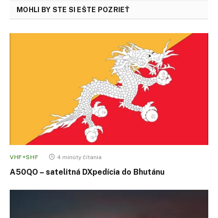
MOHLI BY STE SI EŠTE POZRIEŤ
VHF+SHF
4 minúty čítania
A50QO – satelitná DXpedícia do Bhutánu