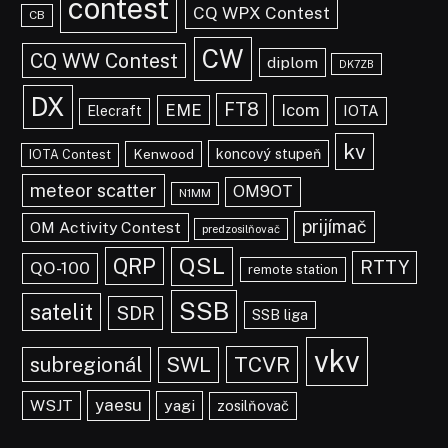
contest
CQ WPX Contest
CB
CW
CQ WW Contest
diplom
DK7ZB
DX
FT8
EME
Icom
IOTA
Elecraft
kv
koncový stupeň
Kenwood
IOTA Contest
meteor scatter
OM9OT
N1MM
prijímač
OM Activity Contest
predzosilňovač
QRP
QSL
RTTY
QO-100
remote station
SSB
satelit
SDR
SSB liga
vkv
TCVR
subregionál
SWL
yaesu
WSJT
yagi
zosilňovač