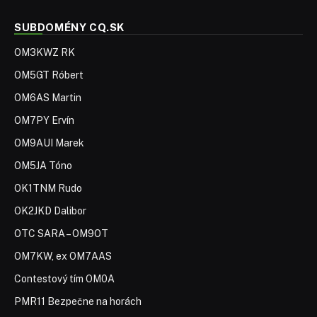
SUBDOMÉNY CQ.SK
OM3KWZ RK
OM5GT Róbert
OM6AS Martin
OM7PY Ervín
OM9AUI Marek
OM5JA Tóno
OK1TNM Rudo
OK2JKD Dalibor
OTC SARA – OM9OT
OM7KW, ex OM7AAS
Contestový tím OM0A
PMR11 Bezpečne na horách