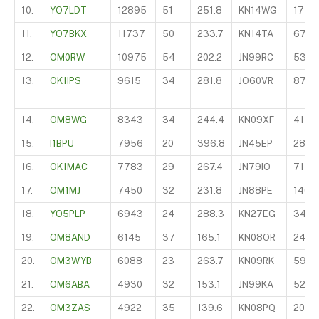
10.
YO7LDT
12895
51
251.8
KN14WG
175
11.
YO7BKX
11737
50
233.7
KN14TA
67
12.
OM0RW
10975
54
202.2
JN99RC
530
13.
OK1IPS
9615
34
281.8
JO60VR
870
14.
OM8WG
8343
34
244.4
KN09XF
411
15.
I1BPU
7956
20
396.8
JN45EP
280
16.
OK1MAC
7783
29
267.4
JN79IO
714
17.
OM1MJ
7450
32
231.8
JN88PE
140
18.
YO5PLP
6943
24
288.3
KN27EG
340
19.
OM8AND
6145
37
165.1
KN08OR
247
20.
OM3WYB
6088
23
263.7
KN09RK
590
21.
OM6ABA
4930
32
153.1
JN99KA
520
22.
OM3ZAS
4922
35
139.6
KN08PQ
200