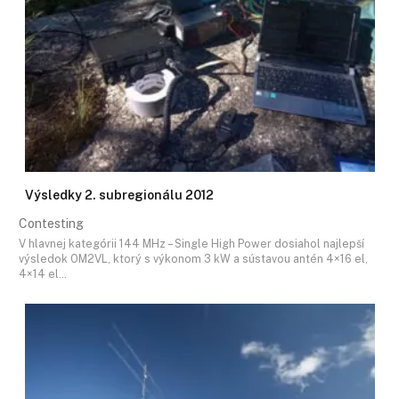
Výsledky 2. subregionálu 2012
Contesting
V hlavnej kategórii 144 MHz – Single High Power dosiahol najlepší
výsledok OM2VL, ktorý s výkonom 3 kW a sústavou antén 4×16 el,
4×14 el…