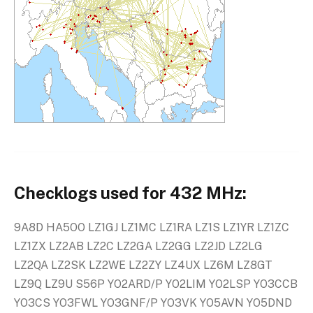
Checklogs used for 432 MHz:
9A8D HA5OO LZ1GJ LZ1MC LZ1RA LZ1S LZ1YR LZ1ZC
LZ1ZX LZ2AB LZ2C LZ2GA LZ2GG LZ2JD LZ2LG
LZ2QA LZ2SK LZ2WE LZ2ZY LZ4UX LZ6M LZ8GT
LZ9Q LZ9U S56P YO2ARD/P YO2LIM YO2LSP YO3CCB
YO3CS YO3FWL YO3GNF/P YO3VK YO5AVN YO5DND