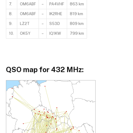
7.
OM6ABF
–
PA4VHF
863 km
8.
OM6ABF
–
IK2RHE
819 km
9.
LZ2T
–
S53D
809 km
10.
OK5Y
–
IQ1KW
799 km
QSO map for 432 MHz: