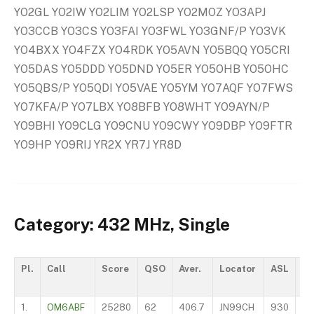
YO2GL YO2IW YO2LIM YO2LSP YO2MOZ YO3APJ
YO3CCB YO3CS YO3FAI YO3FWL YO3GNF/P YO3VK
YO4BXX YO4FZX YO4RDK YO5AVN YO5BQQ YO5CRI
YO5DAS YO5DDD YO5DND YO5ER YO5OHB YO5OHC
YO5QBS/P YO5QDI YO5VAE YO5YM YO7AQF YO7FWS
YO7KFA/P YO7LBX YO8BFB YO8WHT YO9AYN/P
YO9BHI YO9CLG YO9CNU YO9CWY YO9DBP YO9FTR
YO9HP YO9RIJ YR2X YR7J YR8D
Category: 432 MHz, Single
Pl.
Call
Score
QSO
Aver.
Locator
ASL
O
1.
OM6ABF
25280
62
406.7
JN99CH
930
IQ