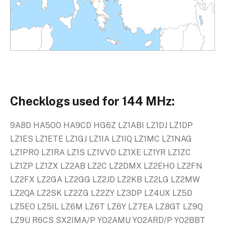
Checklogs used for 144 MHz:
9A8D HA5OO HA9CD HG6Z LZ1ABI LZ1DJ LZ1DP
LZ1ES LZ1ETE LZ1GJ LZ1IA LZ1IQ LZ1MC LZ1NAG
LZ1PRO LZ1RA LZ1S LZ1VVD LZ1XE LZ1YR LZ1ZC
LZ1ZP LZ1ZX LZ2AB LZ2C LZ2DMX LZ2EHO LZ2FN
LZ2FX LZ2GA LZ2GG LZ2JD LZ2KB LZ2LG LZ2MW
LZ2QA LZ2SK LZ2ZG LZ2ZY LZ3DP LZ4UX LZ5D
LZ5EO LZ5IL LZ6M LZ6T LZ6Y LZ7EA LZ8GT LZ9Q
LZ9U R6CS SX2IMA/P YO2AMU YO2ARD/P YO2BBT