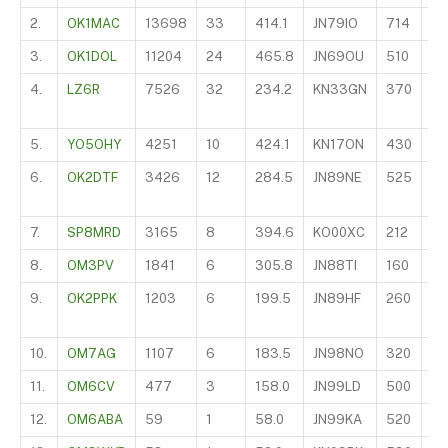
2.
OK1MAC
13698
33
414.1
JN79IO
714
IQ
3.
OK1DOL
11204
24
465.8
JN69OU
510
IQ
4.
LZ6R
7526
32
234.2
KN33GN
370
S
5.
YO5OHY
4251
10
424.1
KN17ON
430
S
6.
OK2DTF
3426
12
284.5
JN89NE
525
I4
7.
SP8MRD
3165
8
394.6
KO00XC
212
LZ
8.
OM3PV
1841
6
305.8
JN88TI
160
IU
9.
OK2PPK
1203
6
199.5
JN89HF
260
S
10.
OM7AG
1107
6
183.5
JN98NO
320
S
11.
OM6CV
477
3
158.0
JN99LD
500
S
12.
OM6ABA
59
1
58.0
JN99KA
520
O