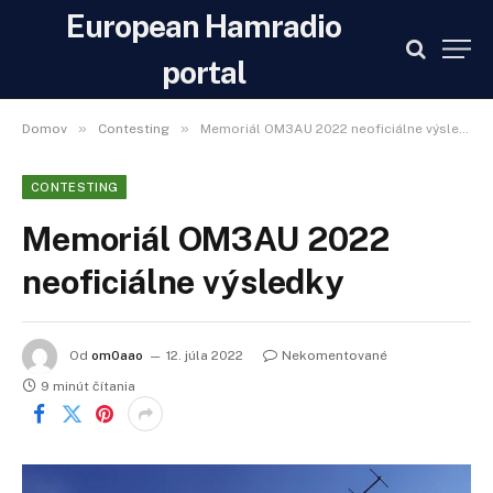
European Hamradio
portal
»
»
Domov
Contesting
Memoriál OM3AU 2022 neoficiálne výsledky
CONTESTING
Memoriál OM3AU 2022
neoficiálne výsledky
Od
om0aao
12. júla 2022
Nekomentované
9 minút čítania