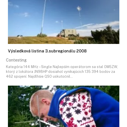
Výsledková listina 3.subregionálu 2008
Contesting
Kategória 144 MHz – Single Najlepším operátorom sa stal OM5ZW,
ktorý z lokátora JN98HP dosiahol vynikajúcich 135 394 bodov za
462 spojení. Najdlhšie QSO uskutočnil…