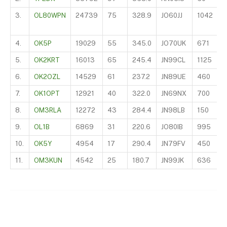
3.
OL80WPN
24739
75
328.9
JO60JJ
1042
T
4.
OK5P
19029
55
345.0
JO70UK
671
I
5.
OK2KRT
16013
65
245.4
JN99CL
1125
L
6.
OK2OZL
14529
61
237.2
JN89UE
460
L
7.
OK1OPT
12921
40
322.0
JN69NX
700
Y
8.
OM3RLA
12272
43
284.4
JN98LB
150
T
9.
OL1B
6869
31
220.6
JO80IB
995
Y
10.
OK5Y
4954
17
290.4
JN79FV
450
T
11.
OM3KUN
4542
25
180.7
JN99JK
636
S