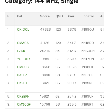
Category: 144 MHz, Single
Pl.
Call
Score
QSO
Aver.
Locator
ASL
1.
OK1DOL
47828
123
387.8
JN69OU
510
2.
OM3CA
41126
120
341.7
KN18DQ
340
3.
LZ6R
26316
84
312.3
KN33GN
370
4.
YO5OHY
19885
60
330.4
KN17ON
430
5.
OM5CC
18668
63
295.3
JN98LB
150
6.
HA0LZ
18490
68
270.9
KN08FB
954
7.
OK2DTF
16421
63
259.7
JN89NE
525
8.
OK2BPN
15821
62
254.2
JN89UF
330
9.
OM3CQF
13706
58
235.3
JN88RT
622