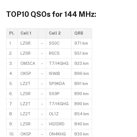
TOP10 QSOs for 144 MHz:
Pl.
Call 1
Call 2
QRB
1.
LZ6R
–
S50C
971 km
2.
LZ6R
–
R6CS
951 km
3.
OM3CA
–
T7/I4GHG
923 km
4.
OK5P
–
I6WJB
896 km
5.
LZ2T
–
SP9KDA
891 km
6.
LZ6R
–
S59P
890 km
7.
LZ2T
–
T7/I4GHG
890 km
8.
LZ2T
–
OL1Z
854 km
9.
LZ6R
–
HG1DRD
840 km
10.
OK5P
–
ON4KHG
830 km