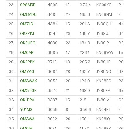
23.
SP8MRD
4505
12
374.4
KO00XC
212
24.
OM8ADU
4491
27
165.3
KN08NM
?
25.
OM7JG
4384
15
291.3
JN98QH
443
26.
OK2PIM
4341
29
148.7
JN89UJ
345
27.
OK2UPG
4089
22
184.9
JN99IP
366
28.
OM0AB
3895
17
228.1
KN08WW
150
29.
OK2PPK
3712
18
205.2
JN89HF
260
30.
OM7AG
3694
20
183.7
JN98NO
325
31.
OM3WAK
3652
29
124.9
KN08PS
225
32.
OM3TGE
3570
21
169.0
JN98FV
675
33.
OK1DPA
3287
15
218.1
JN89IV
606
34.
YU1MS
3038
9
336.6
KN04ET
?
35.
OM3WA
3022
20
150.1
KN08IO
250
36.
OM0IM
3021
26
115.2
KN08PR
260