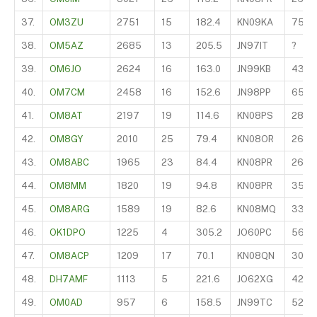
37.
OM3ZU
2751
15
182.4
KN09KA
750
38.
OM5AZ
2685
13
205.5
JN97IT
?
39.
OM6JO
2624
16
163.0
JN99KB
430
40.
OM7CM
2458
16
152.6
JN98PP
650
41.
OM8AT
2197
19
114.6
KN08PS
280
42.
OM8GY
2010
25
79.4
KN08OR
260
43.
OM8ABC
1965
23
84.4
KN08PR
265
44.
OM8MM
1820
19
94.8
KN08PR
350
45.
OM8ARG
1589
19
82.6
KN08MQ
330
46.
OK1DPO
1225
4
305.2
JO60PC
560
47.
OM8ACP
1209
17
70.1
KN08QN
300
48.
DH7AMF
1113
5
221.6
JO62XG
42
49.
OM0AD
957
6
158.5
JN99TC
524