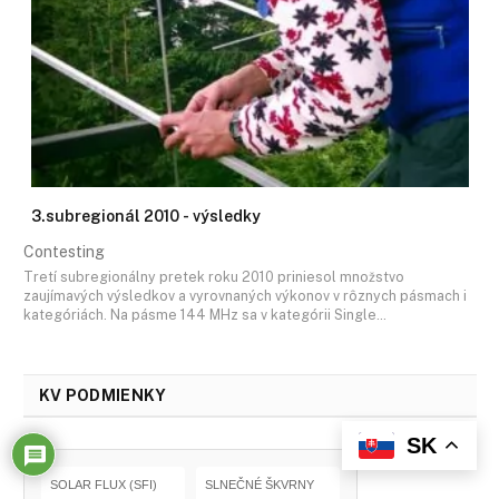
3.subregionál 2010 - výsledky
Contesting
Tretí subregionálny pretek roku 2010 priniesol množstvo
zaujímavých výsledkov a vyrovnaných výkonov v rôznych pásmach i
kategóriách. Na pásme 144 MHz sa v kategórii Single…
KV PODMIENKY
SK
SOLAR FLUX (SFI)
SLNEČNÉ ŠKVRNY