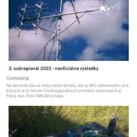
3. subregionál 2022 - neoficiálne výsledky
Contesting
Na začiatok júla sa tešia nielen školáci, ale aj VKV rádioamatéri, pre
ktorých je to termín 3.subregionálnych pretekov nazývaných aj
Poľný deň. Paľo OM5CM prináša…