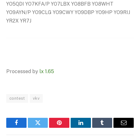
YO5QDI YO7KFA/P YO7LBX YO8BFB YO8WHT
YO9AYN/P YO9CLG YO9CWY YO9DBP YO9HP YO9RIJ
YR2X YR7J
Processed by
lx 1.65
contest
vkv
Facebook
Twitter
Pinterest
LinkedIn
Tumblr
Email