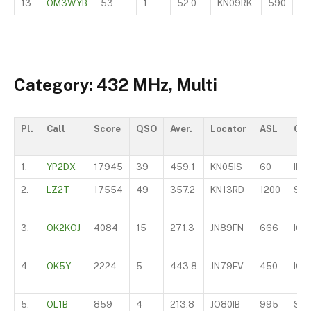
13.
OM3WYB
53
1
52.0
KN09RK
590
S
Category: 432 MHz, Multi
Pl.
Call
Score
QSO
Aver.
Locator
ASL
OD
1.
YP2DX
17945
39
459.1
KN05IS
60
IK4
2.
LZ2T
17554
49
357.2
KN13RD
1200
SP9
3.
OK2KOJ
4084
15
271.3
JN89FN
666
IO2
4.
OK5Y
2224
5
443.8
JN79FV
450
IQ1
5.
OL1B
859
4
213.8
JO80IB
995
S5