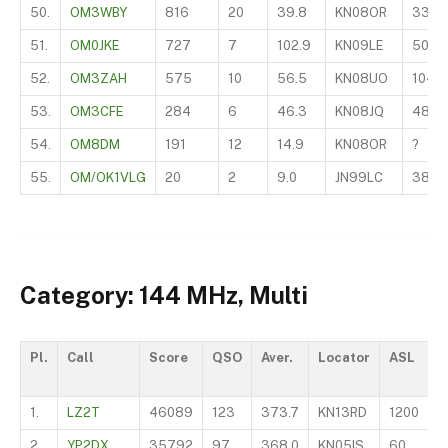
50.
OM3WBY
816
20
39.8
KN08OR
330
51.
OM0JKE
727
7
102.9
KN09LE
506
52.
OM3ZAH
575
10
56.5
KN08UO
104
53.
OM3CFE
284
6
46.3
KN08JQ
480
54.
OM8DM
191
12
14.9
KN08OR
?
55.
OM/OK1VLG
20
2
9.0
JN99LC
381
Category: 144 MHz, Multi
Pl.
Call
Score
QSO
Aver.
Locator
ASL
O
1.
LZ2T
46089
123
373.7
KN13RD
1200
S
2.
YP2DX
35792
97
368.0
KN05IS
60
O