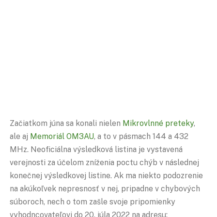
Začiatkom júna sa konali nielen
Mikrovlnné preteky
,
ale aj
Memoriál OM3AU
, a to v pásmach 144 a 432
MHz. Neoficiálna výsledková listina je vystavená
verejnosti za účelom zníženia poctu chýb v následnej
konečnej výsledkovej listine. Ak ma niekto podozrenie
na akúkoľvek nepresnosť v nej, pripadne v chybových
súboroch, nech o tom zašle svoje pripomienky
vyhodncovateľovi do 20. júla 2022 na adresu: