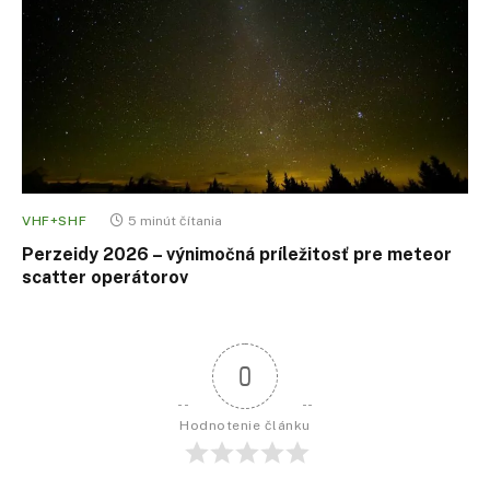
VHF+SHF
5 minút čítania
Perzeidy 2026 – výnimočná príležitosť pre meteor
scatter operátorov
0
Hodnotenie článku