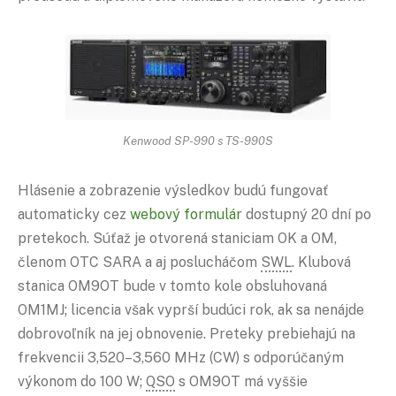
Kenwood SP-990 s TS-990S
Hlásenie a zobrazenie výsledkov budú fungovať
automaticky cez
webový formulár
dostupný 20 dní po
pretekoch. Súťaž je otvorená staniciam OK a OM,
členom OTC SARA a aj poslucháčom
SWL
. Klubová
stanica OM9OT bude v tomto kole obsluhovaná
OM1MJ; licencia však vyprší budúci rok, ak sa nenájde
dobrovoľník na jej obnovenie. Preteky prebiehajú na
frekvencii 3,520–3,560 MHz (CW) s odporúčaným
výkonom do 100 W;
QSO
s OM9OT má vyššie