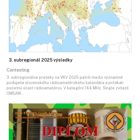
3. subregionál 2025 výsledky
Contesting
3. subregionálne preteky na VKV 2025 patrili medzi významné
podujatia slovenského rádioamatérskeho kalendára a prilákali
početnú účasť rádioamatérov. V kategórii 144 MHz, Single zvíťazil
OM5AW…