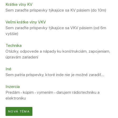
Krátke vlny KV
Sem zaraďte príspevky týkajúce sa KV pásiem (do 10m)
Veľmi krátke vlny VKV
Sem zaraďte príspevky týkajúce sa VKV pásiem (od 6m
vyššie)
Technika
Otázky, odpovede a nápady ku konštrukciám, zapojeniam,
úpravám zariadení
Iné
Sem patria príspevky, ktoré inde nie je možné zaradiť…
Inzercia
Predám – kúpim – vymením – darujem rádiotechniku a
elektroniku
NOVÁ TÉMA