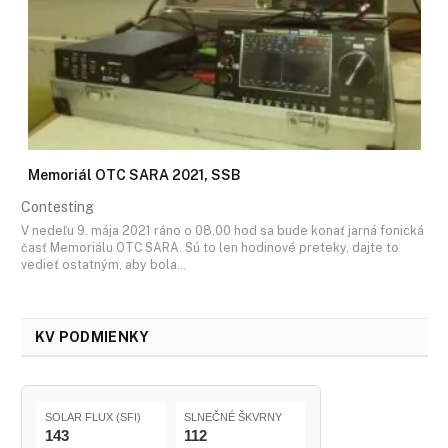
Memoriál OTC SARA 2021, SSB
Contesting
V nedeľu 9. mája 2021 ráno o 08,00 hod sa bude konať jarná fonická
časť Memoriálu OTC SARA. Sú to len hodinové preteky, dajte to
vedieť ostatným, aby bola…
KV PODMIENKY
SOLAR FLUX (SFI)
SLNEČNÉ ŠKVRNY
143
112