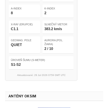
A-INDEX
K-INDEX
8
2
X-RAY (ERUPCIE)
SLNEČNÝ VIETOR
C1.1
383.2 km/s
GEOMAG. POLE
AURORA (POL.
QUIET
ŽIARA)
2 / 10
ÚROVEŇ ŠUMU (S-METER)
S1-S2
Aktualizované: 29 Jul 2026 0759 GMT UTC
ANTÉNY OK5IM