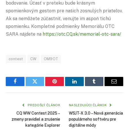
bodovanie. Účasť v preteku bude krásnym
spomienkovým gestom pre našich zosnulých priateľov.
Ak sa nemôžete zúčastniť, venujte im aspoň tichú
spomienku. Kompletné podmienky Memoriálu OTC
SARA nájdete na
https://otc.
CQ
.sk/memorial-otc-sara/
contest
CW
OM9OT
Facebook
Twitter
Pinterest
LinkedIn
Tumblr
Email
PREDOŠLÝ ČLÁNOK
NASLEDUJÚCI ČLÁNOK
CQ WW Contest 2025 –
WSJT-X 3.0 – Nová generácia
zmeny pravidiel a zrušenie
populárneho softvéru pre
kategórie Explorer
digitálne módy