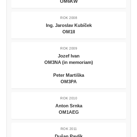
OM6KW
ROK 2008
Ing. Jaroslav Kubíček
OM1II
ROK 2009
Jozef Ivan
OM3NA (in memoriam)
Peter Martiška
OM3PA
ROK 2010
Anton Srnka
OM1AEG
ROK 2011
Dušan Pavlík