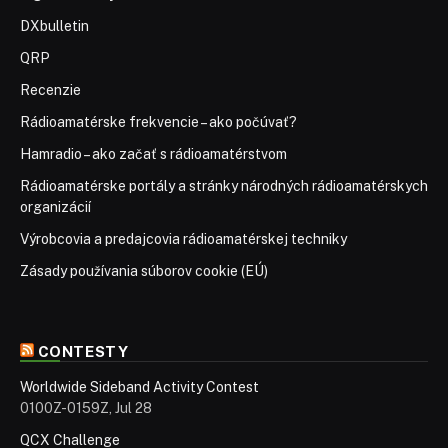
DXbulletin
QRP
Recenzie
Rádioamatérske frekvencie – ako počúvať?
Hamradio – ako začať s rádioamatérstvom
Rádioamatérske portály a stránky národných rádioamatérskych
organizácií
Výrobcovia a predajcovia rádioamatérskej techniky
Zásady používania súborov cookie (EÚ)
CONTESTY
Worldwide Sideband Activity Contest
0100Z-0159Z, Jul 28
QCX Challenge