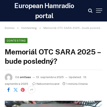
European Hamradio
portal
»
»
Domov
Contesting
Memoriál OTC SARA 2025 – bude posledný?
CONTESTING
Memoriál OTC SARA 2025 –
bude posledný?
Od
om0aao
13. septembra 2025
Updated:
13.
septembra 2025
Nekomentované
1 minúta čítania