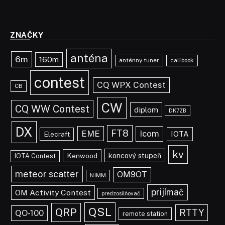
ZNAČKY
anténa
6m
160m
anténny tuner
callbook
contest
CQ WPX Contest
CB
CW
CQ WW Contest
diplom
DK7ZB
DX
FT8
EME
Icom
IOTA
Elecraft
kv
koncový stupeň
Kenwood
IOTA Contest
meteor scatter
OM9OT
N1MM
prijímač
OM Activity Contest
predzosilňovač
QSL
QRP
RTTY
QO-100
remote station