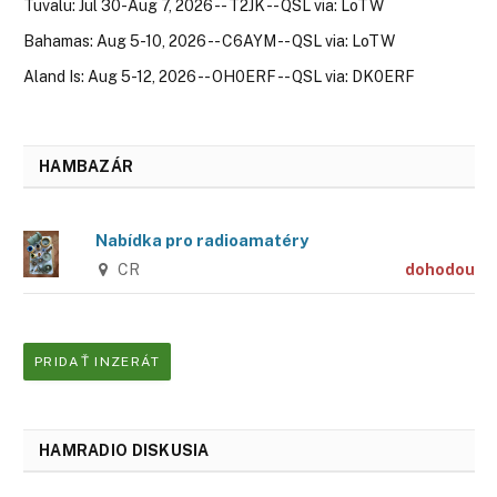
Tuvalu: Jul 30-Aug 7, 2026 -- T2JK -- QSL via: LoTW
Bahamas: Aug 5-10, 2026 -- C6AYM -- QSL via: LoTW
Aland Is: Aug 5-12, 2026 -- OH0ERF -- QSL via: DK0ERF
HAMBAZÁR
Nabídka pro radioamatéry
CR
dohodou
PRIDAŤ INZERÁT
HAMRADIO DISKUSIA