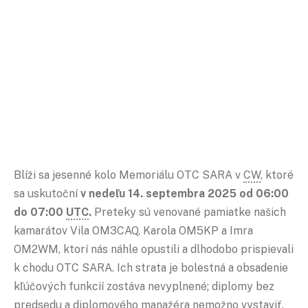
Blíži sa jesenné kolo Memoriálu OTC SARA v
CW
, ktoré
sa uskutoční
v nedeľu 14. septembra 2025 od 06:00
do 07:00
UTC
.
Preteky sú venované pamiatke našich
kamarátov Vila OM3CAQ, Karola OM5KP a Imra
OM2WM, ktorí nás náhle opustili a dlhodobo prispievali
k chodu OTC SARA. Ich strata je bolestná a obsadenie
kľúčových funkcií zostáva nevyplnené; diplomy bez
predsedu a diplomového manažéra nemožno vystaviť.