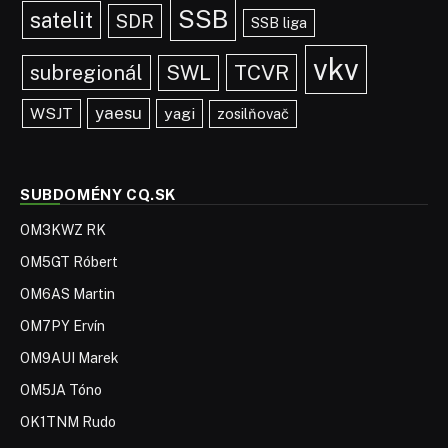
SSB
satelit
SDR
SSB liga
vkv
TCVR
subregionál
SWL
yaesu
WSJT
yagi
zosilňovač
SUBDOMÉNY CQ.SK
OM3KWZ RK
OM5GT Róbert
OM6AS Martin
OM7PY Ervín
OM9AUI Marek
OM5JA Tóno
OK1TNM Rudo