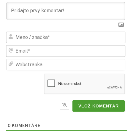
Men
/
zna
Ema
Web
0
KOMENTÁRE